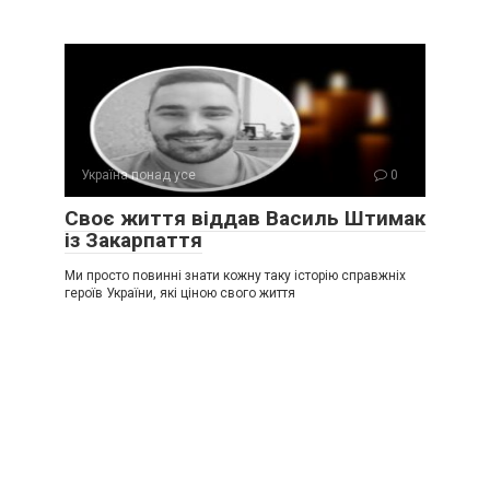
Україна понад усе
0
Своє життя віддав Василь Штимак
із Закарпаття
Ми просто повинні знати кожну таку історію справжніх
героїв України, які ціною свого життя