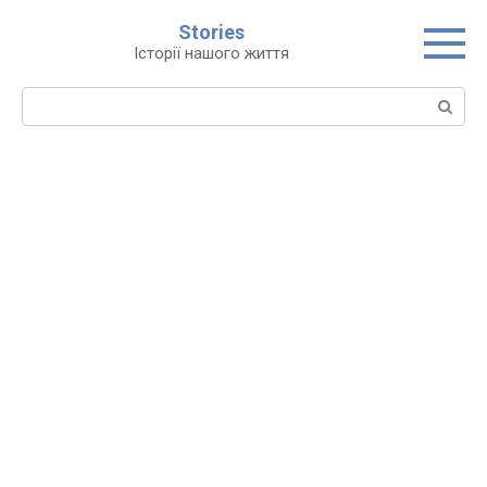
Перейти
Stories
до
Історії нашого життя
вмісту
Пошук: