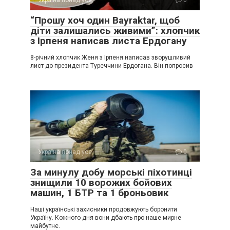
Україна понад усе
0
“Прошу хоч один Bayraktar, щоб
діти залишались живими”: хлопчик
з Ірпеня написав листа Ердогану
8-річний хлопчик Женя з Ірпеня написав зворушливий
лист до президента Туреччини Ердогана. Він попросив
Україна понад усе
0
За минулу добу морські піхотинці
знищили 10 ворожих бойових
машин, 1 БТР та 1 броньовик
Наші українські захисники продовжують боронити
Україну. Кожного дня вони дбають про наше мирне
майбутнє.