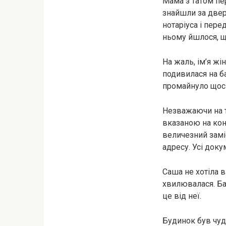
Мама з татом пе
знайшли за двер
нотаріуса і пере
ньому йшлося, щ
На жаль, ім’я жі
подивилася на ба
промайнуло щось
Незважаючи на т
вказаною на конв
величезний замі
адресу. Усі доку
Саша не хотіла в
хвилювалася. Ба
це від неї.
Будинок був чуд