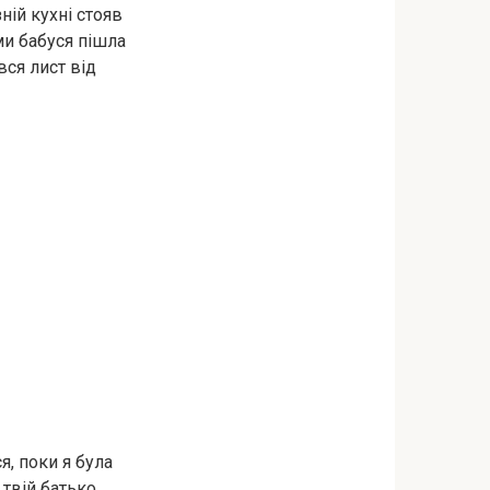
ій кухні стояв
ми бабуся пішла
вся лист від
, поки я була
 твій батько