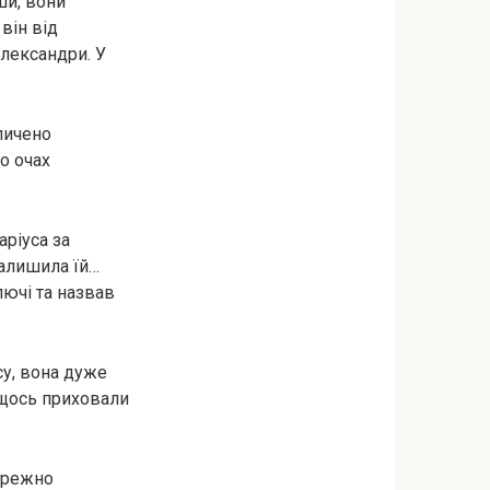
ши, вони
він від
Олександри. У
еличено
го очах
аріуса за
залишила їй…
ючі та назвав
су, вона дуже
іщось приховали
бережно