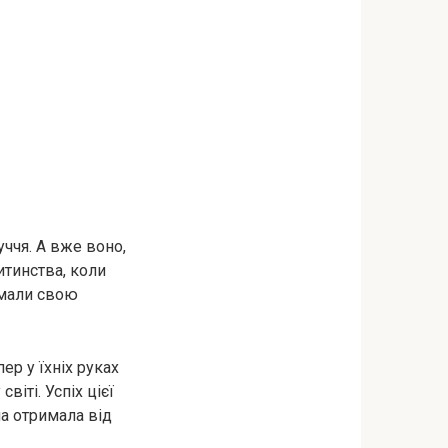
ччя. А вже воно,
итинства, коли
ймали свою
ер у їхніх руках
віті. Успіх цієї
на отримала від