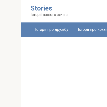
Перейти
Stories
до
вмісту
Історії нашого життя
Історії про дружбу
Історії про коха