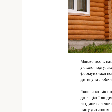
Майже все в наш
у свою чергу, с
формувалися пси
дитину та любил
Якщо чоловік і ж
доля цілої людин
людини залежить 
них у дитинстві.