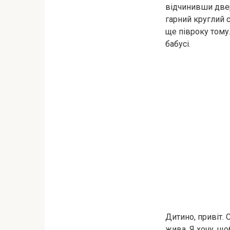
відчинивши двер
гарний круглий 
ще півроку тому
бабусі.
Дитино, привіт.
жива. Я хочу, що