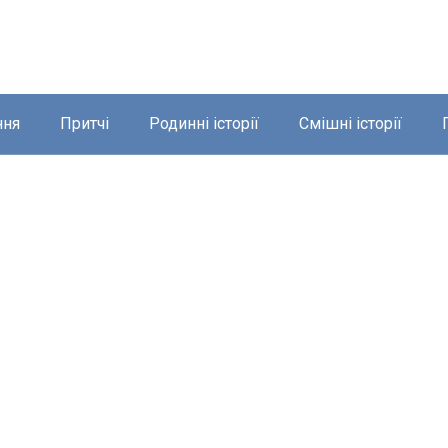
ння
Притчі
Родинні історії
Смішні історії