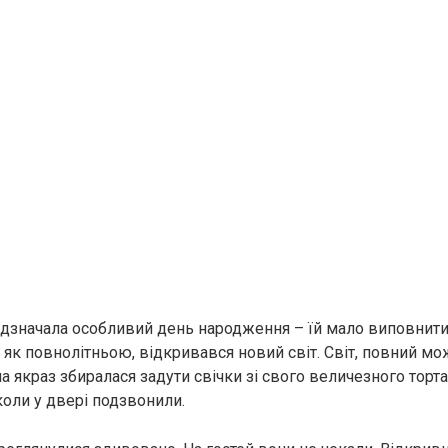
ідзначала особливий день народження – їй мало виповнити
 як повнолітньою, відкривався новий світ. Світ, повний мо
а якраз збиралася задути свічки зі свого величезного торт
коли у двері подзвонили.