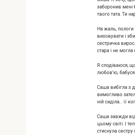
заборонив мені 
твого тата. Ти 
На жаль, пологи 
виховувати і зби
сестричка вирос
стара і не могла
Я сподіваюся, що
любов’ю, бабуся
Саша вибігла з 
вимогливо зателе
ній сиділа… її коп
Саша завжди від
цьому світі. І т
стиснула сестру 