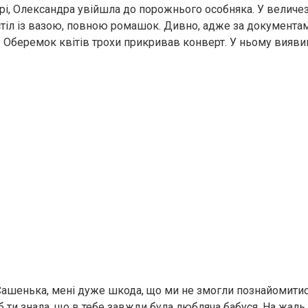
і, Олександра увійшла до порожнього особняка. У величезн
стіл із вазою, повною ромашок. Дивно, адже за документа
. Оберемок квітів трохи прикривав конверт. У ньому вияви
 Сашенька, мені дуже шкода, що ми не змогли познайомитися
б ти знала, що в тебе завжди була любляча бабуся. На жаль,