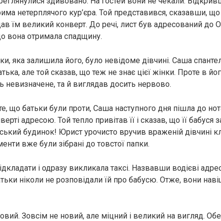
реглянулися здивовано. На гостей вони не чекали. Відкрив
има нетерплячого кур’єра. Той представився, сказавши, що 
дав їм великий конверт. До речі, лист був адресований до 
о вона отримала спадщину.
нки, яка залишила його, було невідоме дівчині. Саша спант
тька, але той сказав, що теж не знає цієї жінки. Проте в йо
 невизначене, та й виглядав досить нервово.
е, що батьки були проти, Саша наступного дня пішла до нот
ерті адресою. Той тепло привітав її і сказав, що її бабуся 
ський будинок! Юрист урочисто вручив враженій дівчині кл
менти вже були зібрані до товстої папки.
ідкладати і одразу викликала таксі. Назвавши водієві адре
тьки ніколи не розповідали їй про бабусю. Отже, вони нав
овий. Зовсім не новий, але міцний і великий на вигляд. О