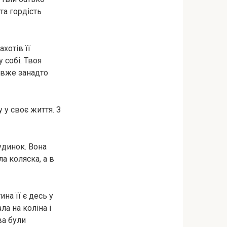
та гордість
хотів її
 собі. Твоя
 вже занадто
 у своє життя. З
удинок. Вона
а коляска, а в
на її є десь у
ла на коліна і
ва були