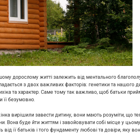
ому дорослому житті залежить від ментального благополу
кладається з двох важливих факторів: генетики та нашого д
хіка та характер. Саме тому так важливо, щоб батьки при
и її безумовно.
інка вирішили завести дитину, вони мають розуміти, що теп
и. Вона буде йти життям і завойовувати собі місце у цьому с
від її батьків і того фундаменту любові та довіри, яку во