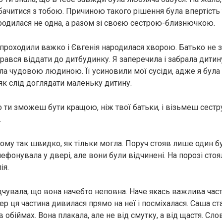
бачитися з тобою. Причиною такого рішення була впертість 
народилася не одна, а разом зі своєю сестрою-близнючкою.
проходили важко і Євгенія народилася хворою. Батько не за
рався віддати до дитбудинку. Я заперечила і забрала дитину
ла чудовою людиною. Її усиновили мої сусіди, адже я була
 як слід доглядати маленьку дитину.
 ти зможеш бути кращою, ніж твої батьки, і візьмеш сестру
.
дому так швидко, як тільки могла. Поруч стояв лише один б
фонувала у двері, але вони були відчинені. На порозі стоял
ія.
чувала, що вона начебто неповна. Наче якась важлива части
епер ця частина дивилася прямо на неї і посміхалася. Саша ста
в обіймах. Вона плакала, але не від смутку, а від щастя. Сло