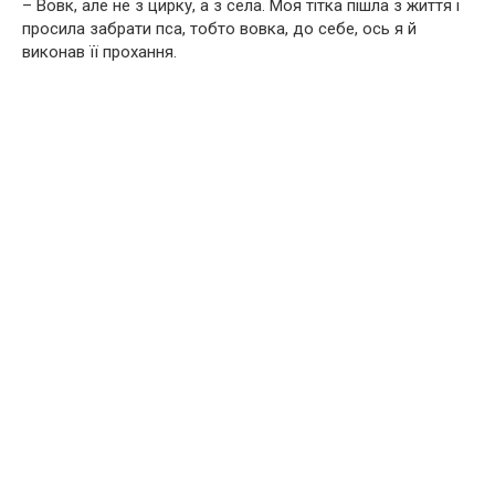
– Вовк, але не з цирку, а з села. Моя тітка пішла з життя і
просила забрати пса, тобто вовка, до себе, ось я й
виконав її прохання.