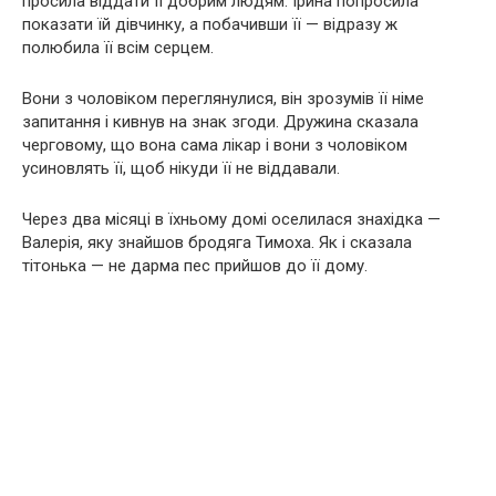
просила віддати її добрим людям. Ірина попросила
показати їй дівчинку, а побачивши її — відразу ж
полюбила її всім серцем.
Вони з чоловіком переглянулися, він зрозумів її німе
запитання і кивнув на знак згоди. Дружина сказала
черговому, що вона сама лікар і вони з чоловіком
усиновлять її, щоб нікуди її не віддавали.
Через два місяці в їхньому домі оселилася знахідка —
Валерія, яку знайшов бродяга Тимоха. Як і сказала
тітонька — не дарма пес прийшов до її дому.