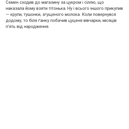
Семен сходив до магазину за цукром і сіллю, що
наказала йому взяти тітонька. Ну і всього іншого прикупив
— крупи, тушонки, згущеного молока. Коли повернувся
додому, то біля ґанку побачив цуценя вівчарки, місяців
п’ять від народження.