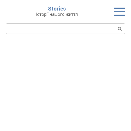
Перейти
Stories
до
Історії нашого життя
вмісту
Пошук: