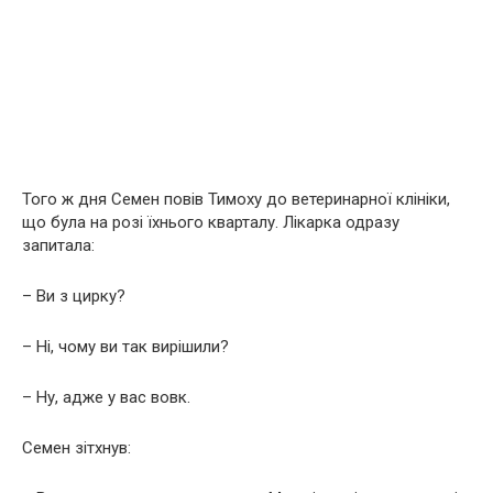
Того ж дня Семен повів Тимоху до ветеринарної клініки,
що була на розі їхнього кварталу. Лікарка одразу
запитала:
– Ви з цирку?
– Ні, чому ви так вирішили?
– Ну, адже у вас вовк.
Семен зітхнув: