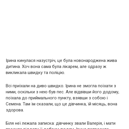
Ірина кинулася назустріч, це була новонароджена жива
дитина. Хоч вона сама була лікарем, але одразу ж
викликала швидку та поліцію.
Всі приїхали на диво швидко. Ірина не змогла поїхати з
ними, оскільки з нею був пес. Але відвівши його додому,
поїхала до приймального пункту, взявши з собою і
Семена. Там їм сказали, що це дівчинка, їй місяць, вона
здорова.
Біля неї лежала записка: дівчинку звали Валерія, і мати