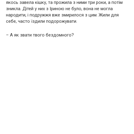
якось завела кішку, та прожила з ними три роки, а потім
зникла. Дітей у них з Іриною не було, вона не могла
народити, і подружжя вже змирилося з цим. Жили для
себе, часто їздили подорожувати.
– А як звати твого бездомного?