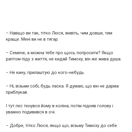
– Навіщо ви так, тітко Люся, живіть, чим довше, тим
краще. Мені ви не в тягар.
– Семене, а можна тебе про щось попросити? Якщо
раптом піду з життя, не кидай Тимоху, він же жива душа.
– Не кину, прилаштую до кого-небудь.
– Ні, візьми собі, будь ласка. Я думаю, що він не дарма
приблукав.
І тут пес ткнувся йому в коліна, потім підняв голову і
уважно подивився в очі.
– Добре, тітко Люся, якщо що, візьму Тимоху до себе.