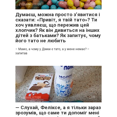
Родинні історії
0
Думаєш, можна просто з’явитися і
сказати: «Привіт, я твій тато»? Ти
хоч уявляєш, що пережив цей
хлопчик? Як він дивиться на інших
дітей з батьками? Як запитує, чому
його тато не любить
– Мамо, а чому у Дімки є тато, а у мене немає? –
запитав
Родинні історії
0
— Слухай, Феліксе, а я тільки зараз
зрозумів, що саме ти допоміг мені