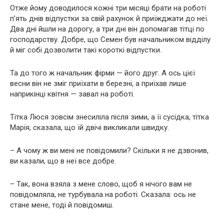
Отже йому доводилося кожні три місяці брати на роботі
п’ять днів відпустки за свій рахунок й приїжджати до неї.
Два дні йшли на дорогу, а три дні він допомагав тітці по
господарству. Добре, що Семен був начальником відділу
й міг собі дозволити такі короткі відпустки.
Та до того ж начальник фірми — його друг. А ось цієї
весни він не зміг приїхати в березні, а приїхав лише
наприкінці квітня — завал на роботі.
Тітка Люся зовсім знесиліла після зими, а її сусідка, тітка
Марія, сказала, що їй двічі викликали швидку.
– А чому ж ви мені не повідомили? Скільки я не дзвонив,
ви казали, що в неї все добре.
– Так, вона взяла з мене слово, щоб я нічого вам не
повідомляла, не турбувала на роботі. Сказала: ось не
стане мене, тоді й повідомиш.