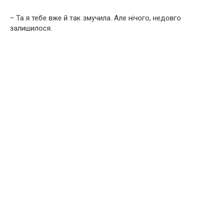
– Та я тебе вже й так змучила. Але нічого, недовго
залишилося.