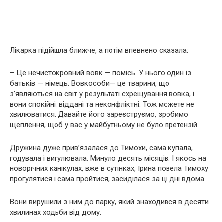
Лікарка підійшла ближче, а потім впевнено сказала:
– Це нечистокровний вовк — помісь. У нього один із
батьків — німець. Вовкособи— це тварини, що
з’являються на світ у результаті схрещування вовка, і
вони спокійні, віддані та неконфліктні. Тож можете не
хвилюватися. Давайте його зареєструємо, зробимо
щеплення, щоб у вас у майбутньому не було претензій.
Дружина дуже прив’язалася до Тимохи, сама купала,
годувала і вигулювала. Минуло десять місяців. І якось на
новорічних канікулах, вже в сутінках, Ірина повела Тимоху
прогулятися і сама пройтися, засиділася за ці дні вдома.
Вони вирушили з ним до парку, який знаходився в десяти
хвилинах ходьби від дому.