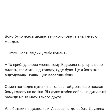
Воно було якесь цікаве, великоголове і з витягнутою
мордою.
– Тітко Люся, звідки у тебе цуценя?
– Та приблудилося місяць тому. Відкрила хвіртку, а воно
сидить, тремтить від холоду, худе було. Це я його вже
відгодувала. Взяла, щоб веселіше було.
Семен погладив цуценя по голові, той довірливо поклав
йому голову на коліна. Він дуже любив собак і в дитинстві
завжди мріяв мати такого друга.
Але батьки не дозволяли. А зараз не до собак. Дружина