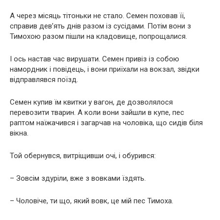
А через місяць тітоньки не стало. Семен поховав її,
справив дев’ять днів разом із сусідами. Потім вони з
Тимохою разом пішли на кладовище, попрощалися.
І ось настав час вирушати. Семен привіз із собою
намордник і повідець, і вони приїхали на вокзал, звідки
відправлявся поїзд.
Семен купив їм квитки у вагон, де дозволялося
перевозити тварин. А коли вони зайшли в купе, пес
раптом наїжачився і загарчав на чоловіка, що сидів біля
вікна.
Той обернувся, витріщивши очі, і обурився:
– Зовсім здуріли, вже з вовками їздять.
– Чоловіче, ти що, який вовк, це мій пес Тимоха.