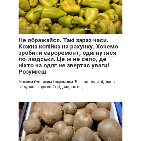
Родинні історії
0
Не ображайся. Такі зараз часи.
Кожна копійка на рахунку. Хочемо
зробити євроремонт, одягнутися
по-людськи. Це ж не село, де
ніхто на одяг не звертає уваги!
Розумієш
Максим був тихим і скромним. Він настільки віддано
піклувався про своїх рідних, що всі,
Родинні історії
0