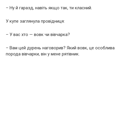
– Ну й гаразд, навіть якщо так, ти класний.
У купе заглянула провідниця:
– У вас хто — вовк чи вівчарка?
– Вам цей дурень наговорив? Який вовк, це особлива
порода вівчарки, він у мене рятівник.