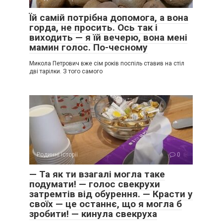
Їй самій потрібна допомога, а вона
горда, не просить. Ось так і
виходить — я їй вечерю, вона мені
мамин голос. По-чесному
Микола Петрович вже сім років поспіль ставив на стіл
дві тарілки. З того самого
Родинні історії
0
— Та як ти взагалі могла таке
подумати! — голос свекрухи
затремтів від обурення. — Красти у
своїх — це останнє, що я могла б
зробити! — кинула свекруха