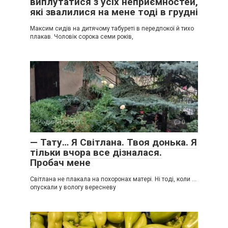
виплутатися з усіх неприємностей,
які звалилися на мене тоді в грудні
Максим сидів на дитячому табуреті в передпокої й тихо
плакав. Чоловік сорока семи років,
Родинні історії
0
— Тату… Я Світлана. Твоя донька. Я
тільки вчора все дізналася.
Пробач мене
Світлана не плакала на похоронах матері. Ні тоді, коли …
опускали у вологу вересневу