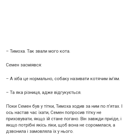
– Тимоха. Так звали мого кота.
Семен засміявся:
– А хіба це нормально, собаку називати котячим ім’ям.
– Та яка різниця, адже відгукується.
Поки Семен був у тітки, Тимоха ходив за ним по п’ятах. І
ось настав час їхати, Семен попросив тітку не
приховувати, якщо їй стане погано. Він завжди приїде, і
якщо потрібні якісь ліки, щоб вона не соромилася, а
дзвонила і замовляла їх у нього.