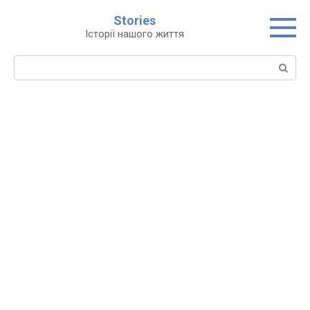
Перейти
Stories
до
Історії нашого життя
вмісту
Пошук: