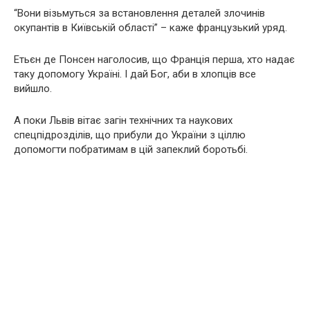
“Вони візьмуться за встановлення деталей злочинів
окупантів в Київській області” – каже французький уряд.
Етьєн де Понсен наголосив, що Франція перша, хто надає
таку допомогу Україні. І дай Бог, аби в хлопців все
вийшло.
А поки Львів вітає загін технічних та наукових
спецпідрозділів, що прибули до України з ціллю
допомогти побратимам в цій запеклий боротьбі.