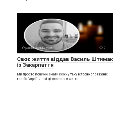
Україна понад усе
0
Своє життя віддав Василь Штимак
із Закарпаття
Ми просто повинні знати кожну таку історію справжніх
героїв України, які ціною свого життя