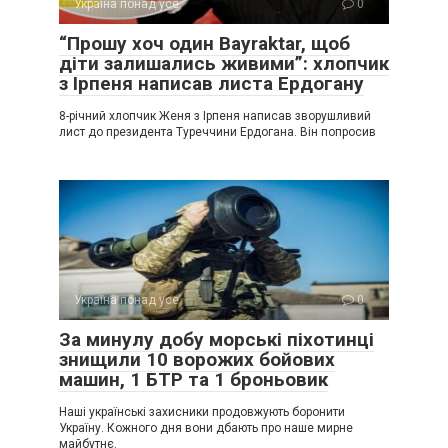
Україна понад усе
0
“Прошу хоч один Bayraktar, щоб
діти залишались живими”: хлопчик
з Ірпеня написав листа Ердогану
8-річний хлопчик Женя з Ірпеня написав зворушливий
лист до президента Туреччини Ердогана. Він попросив
Україна понад усе
0
За минулу добу морські піхотинці
знищили 10 ворожих бойових
машин, 1 БТР та 1 броньовик
Наші українські захисники продовжують боронити
Україну. Кожного дня вони дбають про наше мирне
майбутнє.