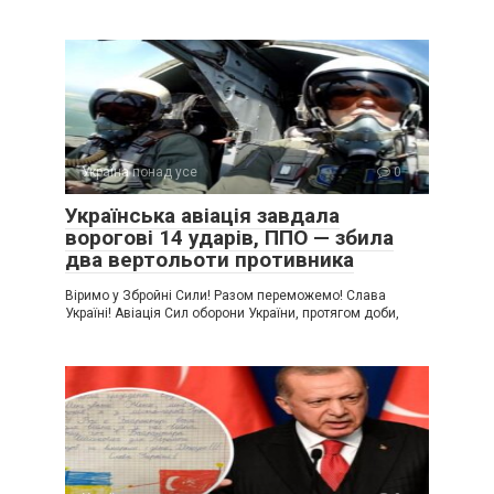
Україна понад усе
0
Українська авіація завдала
ворогові 14 ударів, ППО — збила
два вертольоти противника
Віримо у Збройні Сили! Разом переможемо! Слава
Україні! Авіація Сил оборони України, протягом доби,