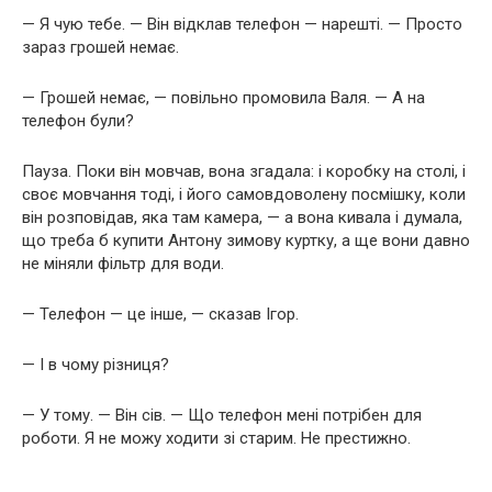
— Я чую тебе. — Він відклав телефон — нарешті. — Просто
зараз грошей немає.
— Грошей немає, — повільно промовила Валя. — А на
телефон були?
Пауза. Поки він мовчав, вона згадала: і коробку на столі, і
своє мовчання тоді, і його самовдоволену посмішку, коли
він розповідав, яка там камера, — а вона кивала і думала,
що треба б купити Антону зимову куртку, а ще вони давно
не міняли фільтр для води.
— Телефон — це інше, — сказав Ігор.
— І в чому різниця?
— У тому. — Він сів. — Що телефон мені потрібен для
роботи. Я не можу ходити зі старим. Не престижно.