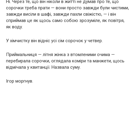
Ні. Через те, що він ніколи в житті не думав про те, що
сорочки треба прати — вони просто завжди були чистими,
завжди висіли в шафі, завжди пахли свіжістю, — і він
сприймав це як щось само собою зрозуміле, як повітря,
як воду.
У хімчистку він відніс усі сім сорочок у четвер.
Приймальниця — літня жінка з втомленими очима —
перебирала сорочки, оглядала коміри та манжети, щось
відмічала у квитанції. Назвала суму.
Ігор моргнув.