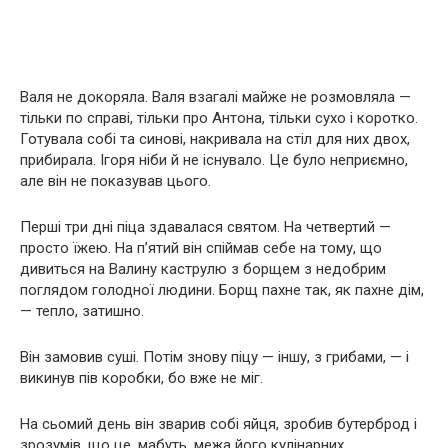
Валя не докоряла. Валя взагалі майже не розмовляла —
тільки по справі, тільки про Антона, тільки сухо і коротко.
Готувала собі та синові, накривала на стіл для них двох,
прибирала. Ігоря ніби й не існувало. Це було неприємно,
але він не показував цього.
Перші три дні піца здавалася святом. На четвертий —
просто їжею. На п’ятий він спіймав себе на тому, що
дивиться на Валину каструлю з борщем з недобрим
поглядом голодної людини. Борщ пахне так, як пахне дім,
— тепло, затишно.
Він замовив суші. Потім знову піцу — іншу, з грибами, — і
викинув пів коробки, бо вже не міг.
На сьомий день він зварив собі яйця, зробив бутерброд і
зрозумів, що це, мабуть, межа його кулінарних