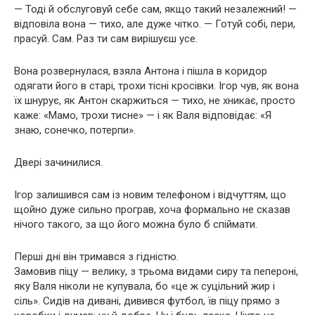
— Тоді й обслуговуй себе сам, якщо такий незалежний! —
відповіла вона — тихо, але дуже чітко. — Готуй собі, пери,
прасуй. Сам. Раз ти сам вирішуєш усе.
Вона розвернулася, взяла Антона і пішла в коридор
одягати його в старі, трохи тісні кросівки. Ігор чув, як вона
їх шнурує, як Антон скаржиться — тихо, не хникає, просто
каже: «Мамо, трохи тисне» — і як Валя відповідає: «Я
знаю, сонечко, потерпи».
Двері зачинилися.
Ігор залишився сам із новим телефоном і відчуттям, що
щойно дуже сильно програв, хоча формально не сказав
нічого такого, за що його можна було б спіймати.
Перші дні він тримався з гідністю.
Замовив піцу — велику, з трьома видами сиру та пепероні,
яку Валя ніколи не купувала, бо «це ж суцільний жир і
сіль». Сидів на дивані, дивився футбол, їв піцу прямо з