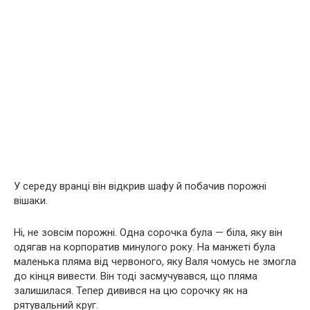
У середу вранці він відкрив шафу й побачив порожні
вішаки.
Ні, не зовсім порожні. Одна сорочка була — біла, яку він
одягав на корпоратив минулого року. На манжеті була
маленька пляма від червоного, яку Валя чомусь не змогла
до кінця вивести. Він тоді засмучувався, що пляма
залишилася. Тепер дивився на цю сорочку як на
рятувальний круг.