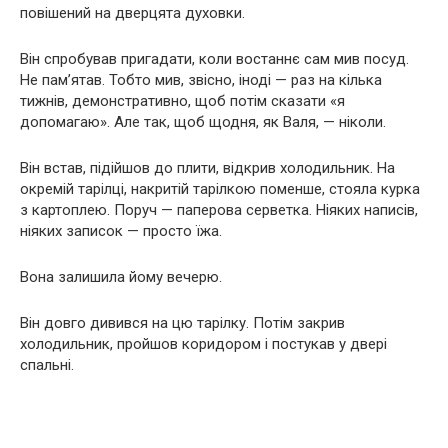
повішений на дверцята духовки.
Він спробував пригадати, коли востаннє сам мив посуд.
Не пам’ятав. Тобто мив, звісно, іноді — раз на кілька
тижнів, демонстративно, щоб потім сказати «я
допомагаю». Але так, щоб щодня, як Валя, — ніколи.
Він встав, підійшов до плити, відкрив холодильник. На
окремій тарілці, накритій тарілкою поменше, стояла курка
з картоплею. Поруч — паперова серветка. Ніяких написів,
ніяких записок — просто їжа.
Вона залишила йому вечерю.
Він довго дивився на цю тарілку. Потім закрив
холодильник, пройшов коридором і постукав у двері
спальні.