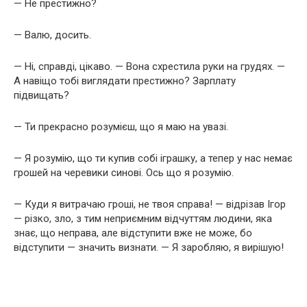
— Не престижно?
— Валю, досить.
— Ні, справді, цікаво. — Вона схрестила руки на грудях. —
А навіщо тобі виглядати престижно? Зарплату
підвищать?
— Ти прекрасно розумієш, що я маю на увазі.
— Я розумію, що ти купив собі іграшку, а тепер у нас немає
грошей на черевики синові. Ось що я розумію.
— Куди я витрачаю гроші, не твоя справа! — відрізав Ігор
— різко, зло, з тим неприємним відчуттям людини, яка
знає, що неправа, але відступити вже не може, бо
відступити — значить визнати. — Я заробляю, я вирішую!