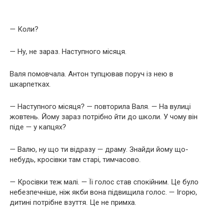
— Коли?
— Ну, не зараз. Наступного місяця.
Валя помовчала. Антон тупцював поруч із нею в
шкарпетках.
— Наступного місяця? — повторила Валя. — На вулиці
жовтень. Йому зараз потрібно йти до школи. У чому він
піде — у капцях?
— Валю, ну що ти відразу — драму. Знайди йому що-
небудь, кросівки там старі, тимчасово.
— Кросівки теж малі. — Її голос став спокійним. Це було
небезпечніше, ніж якби вона підвищила голос. — Ігорю,
дитині потрібне взуття. Це не примха.