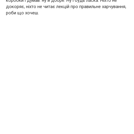
коробки і думав: ну й добре. Ну і будь ласка. Ніхто не
докоряє, ніхто не читає лекцій про правильне харчування,
роби що хочеш.