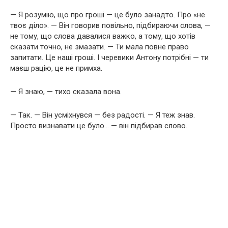
— Я розумію, що про гроші — це було занадто. Про «не
твоє діло». — Він говорив повільно, підбираючи слова, —
не тому, що слова давалися важко, а тому, що хотів
сказати точно, не змазати. — Ти мала повне право
запитати. Це наші гроші. І черевики Антону потрібні — ти
маєш рацію, це не примха.
— Я знаю, — тихо сказала вона.
— Так. — Він усміхнувся — без радості. — Я теж знав.
Просто визнавати це було… — він підбирав слово.