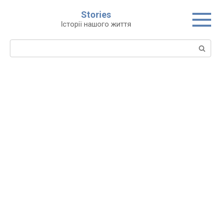
Перейти
Stories
до
Історії нашого життя
вмісту
Пошук: