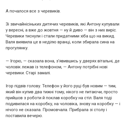
А почалося все з черевиків.
Зі звичайнісіньких дитячих черевиків, які Антону купували
у вересні, а вже до жовтня — ну й диво — він з них виріс.
Черевики тиснули і стали придатними хіба що на викид.
Валя виявила це в неділю вранці, коли збирала сина на
прогулянку.
— Ігорю, — сказала вона, з’явившись у дверях вітальні, де
чоловік лежав із телефоном, — Антону потрібні нові
черевики. Старі замалі.
Ігор підвів голову. Телефон у його руці був новим — тим,
який він купив два тижні тому, нікого не питаючи, просто
прийшов з роботи й поклав коробку на стіл. Валя тоді
подивилася на коробку, на чоловіка, знову на коробку — і
нічого не сказала. Промовчала. Прибрала зі столу і
поставила вечерю.