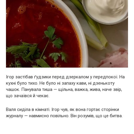
Ігор застібав ґудзики перед дзеркалом у передпокої. На
кухні було тихо. Не було ні запаху кави, ні дзенькоту
чашок. Панувала тиша — щільна, важка, жива, наче звір,
що зачаївся й чекає.
Валя сиділа в кімнаті. Ігор чув, як вона гортає сторінки
журналу — навмисно повільно. Він розумів, що це битва.