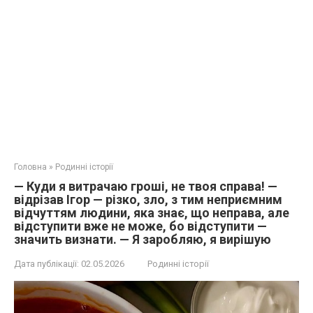
Головна
»
Родинні історії
— Куди я витрачаю гроші, не твоя справа! —
відрізав Ігор — різко, зло, з тим неприємним
відчуттям людини, яка знає, що неправа, але
відступити вже не може, бо відступити —
значить визнати. — Я заробляю, я вирішую
Дата публікації:
02.05.2026
Родинні історії