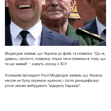
Мєдвєдєв заявив, що Україна це фейк та помилка. “Що ж,
дивись, сволото, помилка, тільки твоя помилка в тому, що
ти ще живий” – кажуть хлопці з ЗСУ.
Колишній президент Росії Мєдвєдєв заявив, що Україна
ніколи не була окремою країною, і після денацифікації
росія зможе вибудувати “відкриту Євразію”.