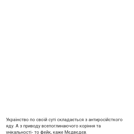
Українство по своїй суті складається з антиросійсткого
яду. А з приводу всепоглинаючого коріння та
унікальності- то фейк, каже Мєдвєдєв.