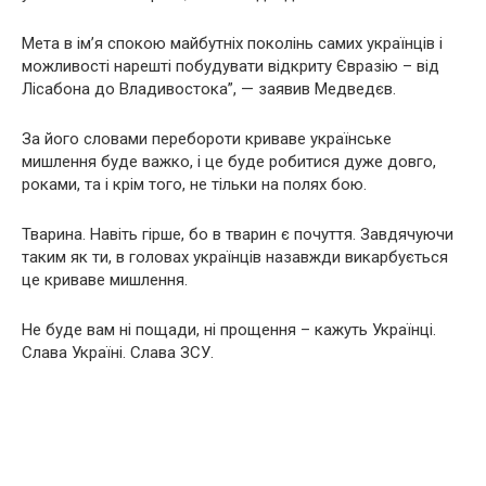
Мета в ім’я спокою майбутніх поколінь самих українців і
можливості нарешті побудувати відкриту Євразію – від
Лісабона до Владивостока”, — заявив Медведєв.
За його словами перебороти криваве українське
мишлення буде важко, і це буде робитися дуже довго,
роками, та і крім того, не тільки на полях бою.
Тварина. Навіть гірше, бо в тварин є почуття. Завдячуючи
таким як ти, в головах українців назавжди викарбується
це криваве мишлення.
Не буде вам ні пощади, ні прощення – кажуть Українці.
Слава Україні. Слава ЗСУ.