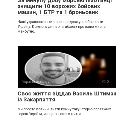
За минулу добу морські піхотинці
знищили 10 ворожих бойових
машин, 1 БТР та 1 броньовик
Наші українські захисники продовжують боронити
Україну. Кожного дня вони дбають про наше мирне
майбутнє.
Україна понад усе
0
Своє життя віддав Василь Штимак
із Закарпаття
Ми просто повинні знати кожну таку історію справжніх
героїв України, які ціною свого життя