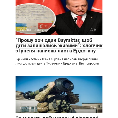
Україна понад усе
0
“Прошу хоч один Bayraktar, щоб
діти залишались живими”: хлопчик
з Ірпеня написав листа Ердогану
8-річний хлопчик Женя з Ірпеня написав зворушливий
лист до президента Туреччини Ердогана. Він попросив
Україна понад усе
0