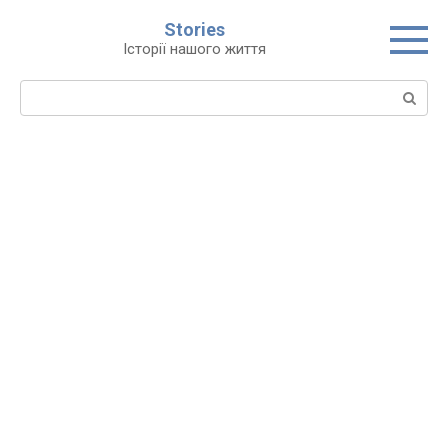
Перейти
Stories
до
Історії нашого життя
вмісту
Пошук: