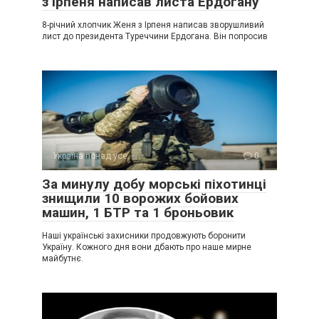
з Ірпеня написав листа Ердогану
8-річний хлопчик Женя з Ірпеня написав зворушливий
лист до президента Туреччини Ердогана. Він попросив
Україна понад усе
0
За минулу добу морські піхотинці
знищили 10 ворожих бойових
машин, 1 БТР та 1 броньовик
Наші українські захисники продовжують боронити
Україну. Кожного дня вони дбають про наше мирне
майбутнє.