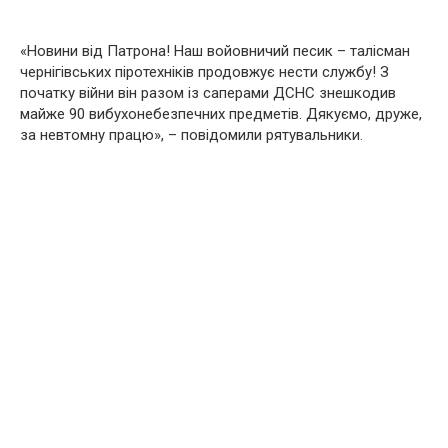
«Новини від Патрона! Наш войовничий песик – талісман
чернігівських піротехніків продовжує нести службу! З
початку війни він разом із саперами ДСНС знешкодив
майже 90 вибухонебезпечних предметів. Дякуємо, друже,
за невтомну працю», – повідомили рятувальники.