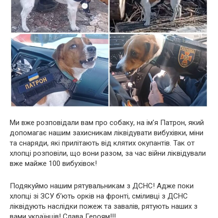
Ми вже розповідали вам про собаку, на ім’я Патрон, який
допомагає нашим захисникам ліквідувати вибухівки, міни
та снаряди, які прилітають від клятих окупантів. Так от
хлопці розповіли, що вони разом, за час війни ліквідували
вже майже 100 вибухівок!
Подякуймо нашим рятувальникам з ДСНС! Адже поки
хлопці зі ЗСУ б’ють орків на фронті, сміливці з ДСНС
ліквідують наслідки пожеж та завалів, рятують наших з
вами українців! Слава Героям!!!