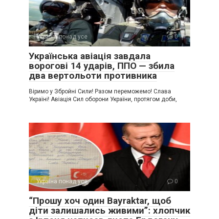
Україна понад усе
0
Українська авіація завдала
ворогові 14 ударів, ППО — збила
два вертольоти противника
Віримо у Збройні Сили! Разом переможемо! Слава
Україні! Авіація Сил оборони України, протягом доби,
Україна понад усе
0
“Прошу хоч один Bayraktar, щоб
діти залишались живими”: хлопчик