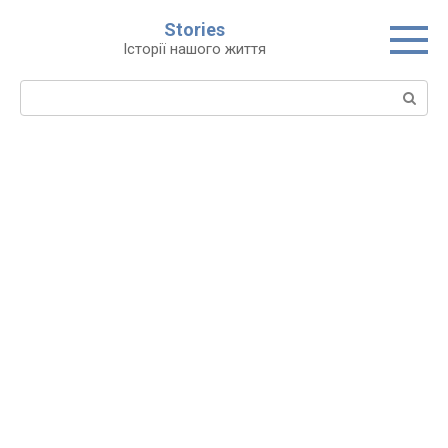
Перейти
Stories
до
Історії нашого життя
вмісту
Пошук: