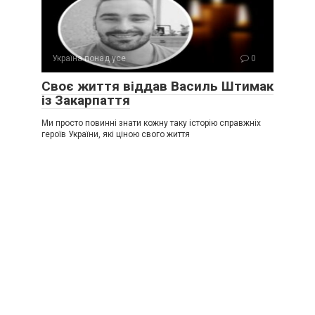
Україна понад усе
0
Своє життя віддав Василь Штимак
із Закарпаття
Ми просто повинні знати кожну таку історію справжніх
героїв України, які ціною свого життя