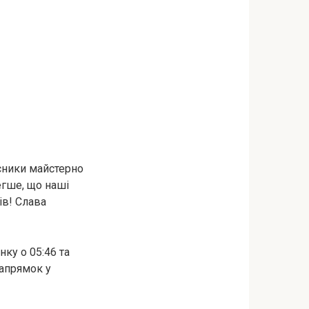
сники майстерно
легше, що наші
ів! Слава
нку о 05:46 та
напрямок у