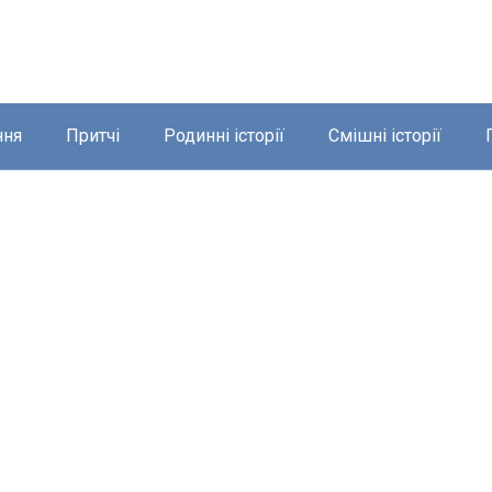
ння
Притчі
Родинні історії
Смішні історії