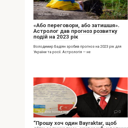
Україна понад усе
0
«Або переговори, або затишшя».
Астролог дав прогноз розвитку
подій на 2023 рік
Володимир Бадіян зробив прогноз на 2023 рік для
України та росії. Астрологія — не
Україна понад усе
0
“Прошу хоч один Bayraktar, щоб