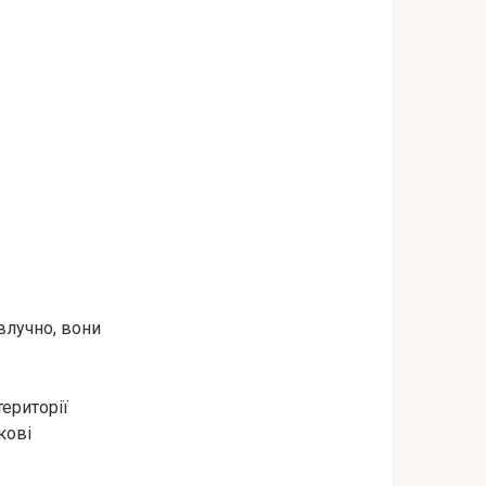
влучно, вони
території
кові