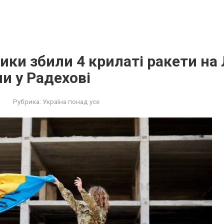
ики збили 4 крилаті ракети на
и у Радехові
Рубрика:
Україна понад усе