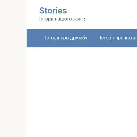
Перейти
Stories
до
вмісту
Історії нашого життя
Історії про дружбу
Історії про коха