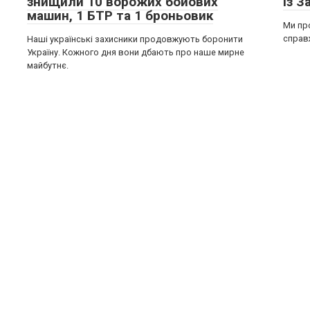
знищили 10 ворожих бойових
із З
машин, 1 БТР та 1 броньовик
Ми пр
справж
Наші українські захисники продовжують боронити
Україну. Кожного дня вони дбають про наше мирне
майбутнє.