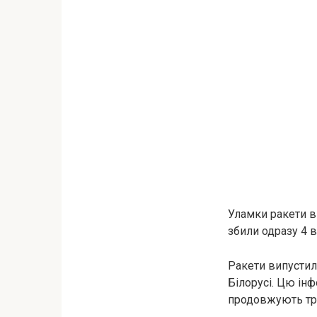
Уламки ракети в
збили одразу 4 в
Ракети випустили
Білорусі. Цю ін
продовжують три