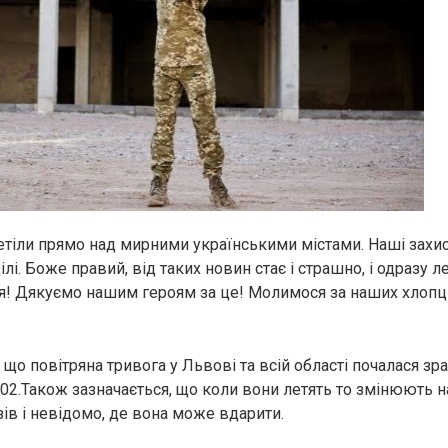
етіли прямо над мирними українськими містами. Наші захи
цілі. Боже правий, від таких новин стає і страшно, і одразу 
я! Дякуємо нашим героям за це! Молимося за наших хлопц
що повітряна тривога у Львові та всій області почалася зра
:02.Також зазначається, що коли вони летять то змінюють 
зів і невідомо, де вона може вдарити.