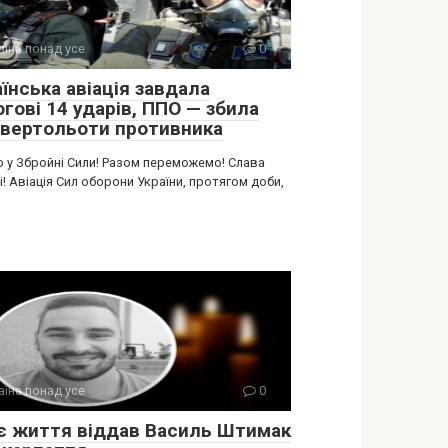
аїна понад усе
0
їнська авіація завдала
гові 14 ударів, ППО — збила
 вертольоти противника
о у Збройні Сили! Разом переможемо! Слава
і! Авіація Сил оборони України, протягом доби,
аїна понад усе
0
є життя віддав Василь Штимак