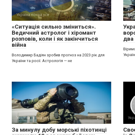
Україна понад усе
0
Укр
«Ситуація сильно зміниться».
Укра
Ведичний астролог і хіромант
воро
розповів, коли і як закінчиться
два
війна
Вірим
Україн
Володимир Бадіян зробив прогноз на 2023 рік для
України та росії. Астрологія — не
Україна понад усе
0
Укр
За минулу добу морські піхотинці
Сво