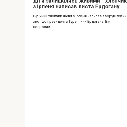
діти залишались живими”: хлопчик
з Ірпеня написав листа Ердогану
8-річний хлопчик Женя з Ірпеня написав зворушливий
лист до президента Туреччини Ердогана. Він
попросив