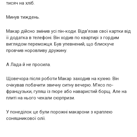
тисяч на хліб.
Минув тиждень.
Макар дійсно змінив усі пін-коди. Відв’язав свої картки від
її додатка в телефоні. Він ходив по квартирі з гордим
виглядом переможця. Був упевнений, що блискуче
провчив норовливу дружину.
А Лада й не просила.
Щовечора після роботи Макар заходив на кухню. Він
очікував побачити звичну ситну вечерю. М’ясо по-
французьки, гуляш із пюре або наваристий борщ. Але на
плиті на нього чекали сюрпризи.
У понеділок це були порожні макарони з краплею
соняшникової олії.