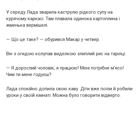
У середу Лада зварила каструлю рідкого супу на
курячому каркасі. Там плавала одинока картоплина і
жменька вермішелі.
— Що це таке? — обурився Макар у четвер.
Він з огидою колупав виделкою злиплий рис на тарілці.
— Я дорослий чоловік, я працюю! Мені потрібне м’ясо!
Чим ти мене годуєш?
Лада спокійно допила свою каву. Діти вже поїли й робили
уроки у своїй кімнаті. Можна було говорити відверто.