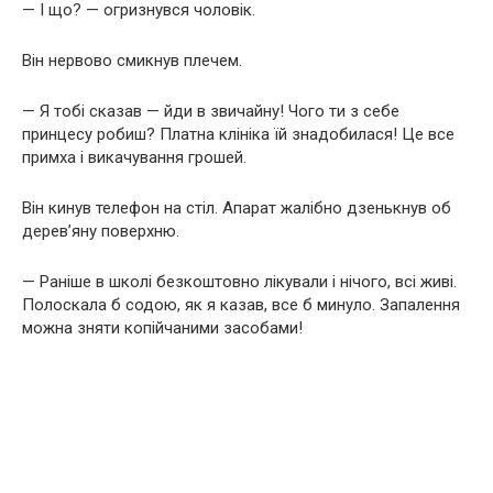
— І що? — огризнувся чоловік.
Він нервово смикнув плечем.
— Я тобі сказав — йди в звичайну! Чого ти з себе
принцесу робиш? Платна клініка їй знадобилася! Це все
примха і викачування грошей.
Він кинув телефон на стіл. Апарат жалібно дзенькнув об
дерев’яну поверхню.
— Раніше в школі безкоштовно лікували і нічого, всі живі.
Полоскала б содою, як я казав, все б минуло. Запалення
можна зняти копійчаними засобами!