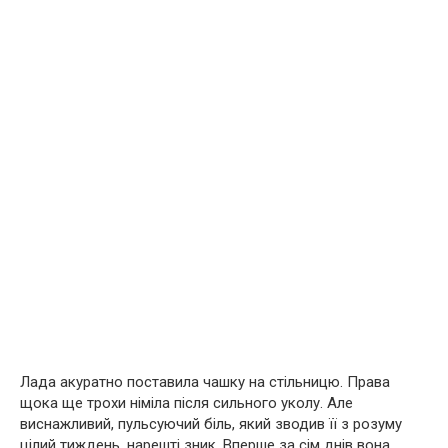
Лада акуратно поставила чашку на стільницю. Права
щока ще трохи німіла після сильного уколу. Але
виснажливий, пульсуючий біль, який зводив її з розуму
цілий тиждень, нарешті зник. Вперше за сім днів вона