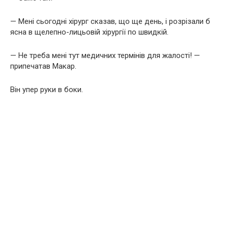
— Мені сьогодні хірург сказав, що ще день, і розрізали б
ясна в щелепно-лицьовій хірургії по швидкій.
— Не треба мені тут медичних термінів для жалості! —
припечатав Макар.
Він упер руки в боки.