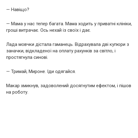
— Навіщо?
— Мама у нас тепер багата. Мама ходить у приватні клініки,
гроші витрачає. Ось нехай із своїх і дає.
Лада мовчки дістала гаманець. Відрахувала дві купюри з
заначки, відкладеної на оплату рахунків за світло, і
простягнула синові.
— Тримай, Мироне. Іди одягайся.
Макар хмикнув, задоволений досягнутим ефектом, і пішов
на роботу.