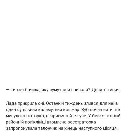
— Ти хоч бачила, яку суму вони списали? Десять тисяч!
Лада прикрила очі. Останній тиждень злився для неї в
один суцільний каламутний кошмар. Зуб почав нити ще
минулого вівторка, неприємно й тягуче. У безкоштовній
районній поліклініці втомлена реєстраторка
запропонувала талончик на кінець наступного місяця.