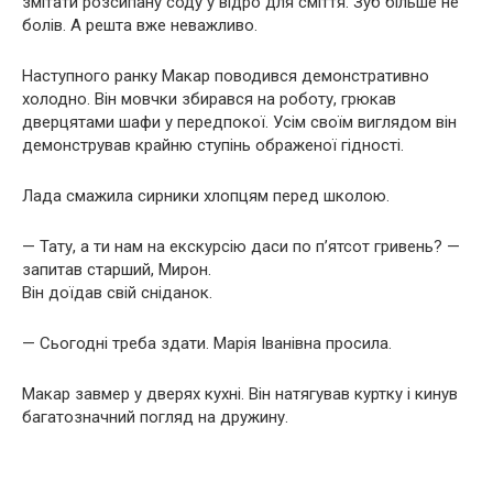
змітати розсипану соду у відро для сміття. Зуб більше не
болів. А решта вже неважливо.
Наступного ранку Макар поводився демонстративно
холодно. Він мовчки збирався на роботу, грюкав
дверцятами шафи у передпокої. Усім своїм виглядом він
демонстрував крайню ступінь ображеної гідності.
Лада смажила сирники хлопцям перед школою.
— Тату, а ти нам на екскурсію даси по п’ятсот гривень? —
запитав старший, Мирон.
Він доїдав свій сніданок.
— Сьогодні треба здати. Марія Іванівна просила.
Макар завмер у дверях кухні. Він натягував куртку і кинув
багатозначний погляд на дружину.