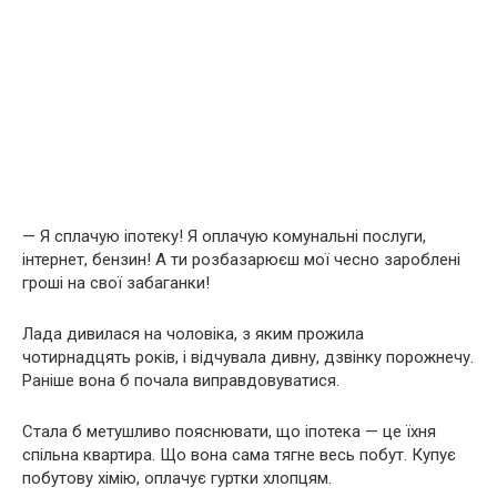
— Я сплачую іпотеку! Я оплачую комунальні послуги,
інтернет, бензин! А ти розбазарюєш мої чесно зароблені
гроші на свої забаганки!
Лада дивилася на чоловіка, з яким прожила
чотирнадцять років, і відчувала дивну, дзвінку порожнечу.
Раніше вона б почала виправдовуватися.
Стала б метушливо пояснювати, що іпотека — це їхня
спільна квартира. Що вона сама тягне весь побут. Купує
побутову хімію, оплачує гуртки хлопцям.