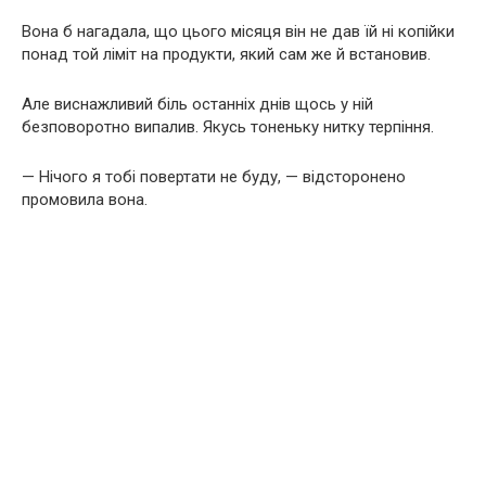
Вона б нагадала, що цього місяця він не дав їй ні копійки
понад той ліміт на продукти, який сам же й встановив.
Але виснажливий біль останніх днів щось у ній
безповоротно випалив. Якусь тоненьку нитку терпіння.
— Нічого я тобі повертати не буду, — відсторонено
промовила вона.