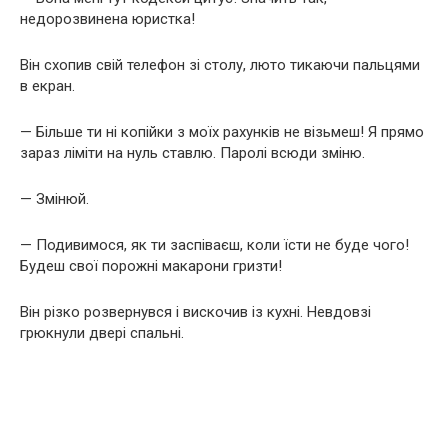
недорозвинена юристка!
Він схопив свій телефон зі столу, люто тикаючи пальцями
в екран.
— Більше ти ні копійки з моїх рахунків не візьмеш! Я прямо
зараз ліміти на нуль ставлю. Паролі всюди зміню.
— Змінюй.
— Подивимося, як ти заспіваєш, коли їсти не буде чого!
Будеш свої порожні макарони гризти!
Він різко розвернувся і вискочив із кухні. Невдовзі
грюкнули двері спальні.