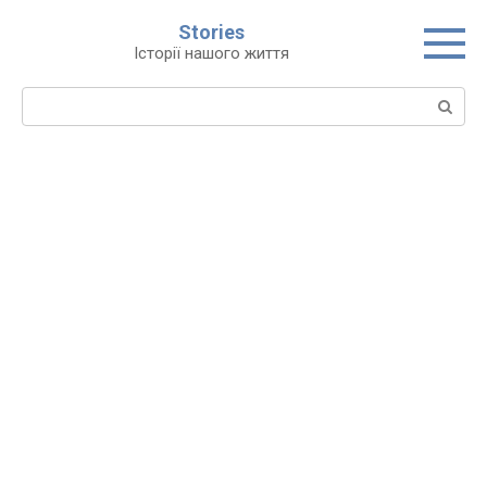
Перейти
Stories
до
Історії нашого життя
вмісту
Пошук: