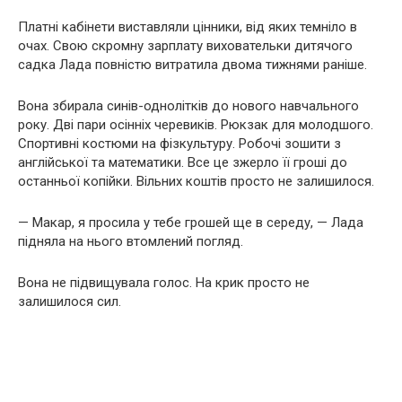
Платні кабінети виставляли цінники, від яких темніло в
очах. Свою скромну зарплату виховательки дитячого
садка Лада повністю витратила двома тижнями раніше.
Вона збирала синів-однолітків до нового навчального
року. Дві пари осінніх черевиків. Рюкзак для молодшого.
Спортивні костюми на фізкультуру. Робочі зошити з
англійської та математики. Все це зжерло її гроші до
останньої копійки. Вільних коштів просто не залишилося.
— Макар, я просила у тебе грошей ще в середу, — Лада
підняла на нього втомлений погляд.
Вона не підвищувала голос. На крик просто не
залишилося сил.