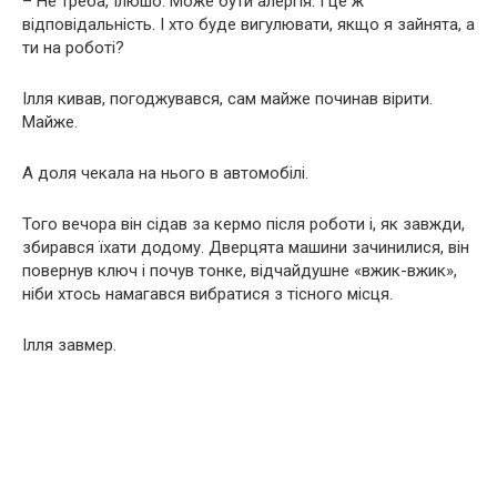
– Не треба, Ілюшо. Може бути алергія. І це ж
відповідальність. І хто буде вигулювати, якщо я зайнята, а
ти на роботі?
Ілля кивав, погоджувався, сам майже починав вірити.
Майже.
А доля чекала на нього в автомобілі.
Того вечора він сідав за кермо після роботи і, як завжди,
збирався їхати додому. Дверцята машини зачинилися, він
повернув ключ і почув тонке, відчайдушне «вжик-вжик»,
ніби хтось намагався вибратися з тісного місця.
Ілля завмер.