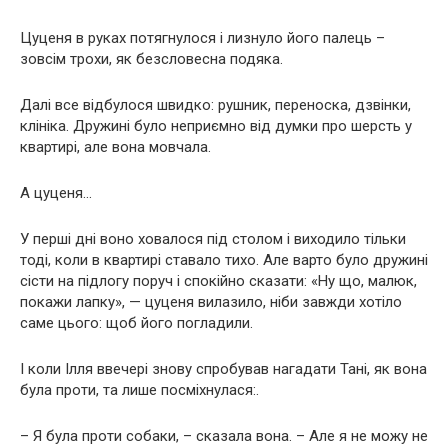
Цуценя в руках потягнулося і лизнуло його палець –
зовсім трохи, як безсловесна подяка.
Далі все відбулося швидко: рушник, переноска, дзвінки,
клініка. Дружині було неприємно від думки про шерсть у
квартирі, але вона мовчала.
А цуценя…
У перші дні воно ховалося під столом і виходило тільки
тоді, коли в квартирі ставало тихо. Але варто було дружині
сісти на підлогу поруч і спокійно сказати: «Ну що, малюк,
покажи лапку», — цуценя вилазило, ніби завжди хотіло
саме цього: щоб його погладили.
І коли Ілля ввечері знову спробував нагадати Тані, як вона
була проти, та лише посміхнулася:.
– Я була проти собаки, – сказала вона. – Але я не можу не