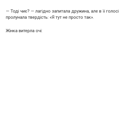
— Тоді чиє? — лагідно запитала дружина, але в її голосі
пролунала твердість: «Я тут не просто так».
Жінка витерла очі: