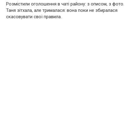
Розмістили оголошення в чаті району: з описом, з фото.
Таня зітхала, але трималася: вона поки не збиралася
скасовувати свої правила.