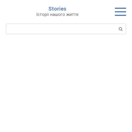
Перейти
Stories
до
Історії нашого життя
вмісту
Пошук: