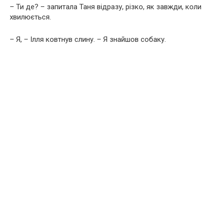
– Ти де? – запитала Таня відразу, різко, як завжди, коли
хвилюється.
– Я, – Ілля ковтнув слину. – Я знайшов собаку.