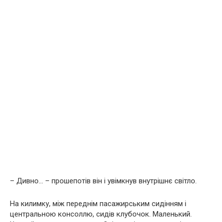
– Дивно… – прошепотів він і увімкнув внутрішнє світло.
На килимку, між переднім пасажирським сидінням і
центральною консоллю, сидів клубочок. Маленький.