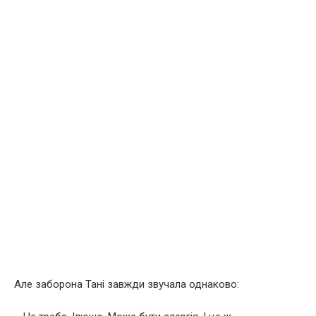
Але заборона Тані завжди звучала однаково: