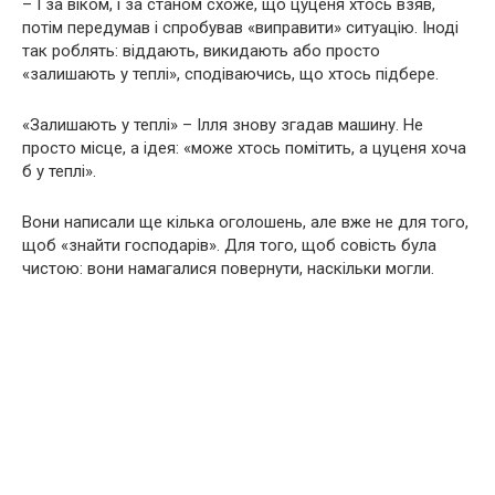
– І за віком, і за станом схоже, що цуценя хтось взяв,
потім передумав і спробував «виправити» ситуацію. Іноді
так роблять: віддають, викидають або просто
«залишають у теплі», сподіваючись, що хтось підбере.
«Залишають у теплі» – Ілля знову згадав машину. Не
просто місце, а ідея: «може хтось помітить, а цуценя хоча
б у теплі».
Вони написали ще кілька оголошень, але вже не для того,
щоб «знайти господарів». Для того, щоб совість була
чистою: вони намагалися повернути, наскільки могли.