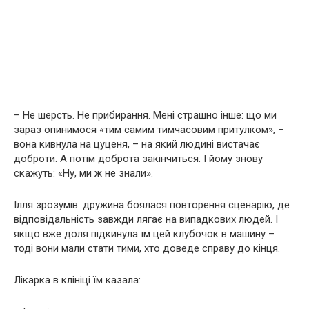
– Не шерсть. Не прибирання. Мені страшно інше: що ми
зараз опинимося «тим самим тимчасовим притулком», –
вона кивнула на цуценя, – на який людині вистачає
доброти. А потім доброта закінчиться. І йому знову
скажуть: «Ну, ми ж не знали».
Ілля зрозумів: дружина боялася повторення сценарію, де
відповідальність завжди лягає на випадкових людей. І
якщо вже доля підкинула їм цей клубочок в машину –
тоді вони мали стати тими, хто доведе справу до кінця.
Лікарка в клініці їм казала: