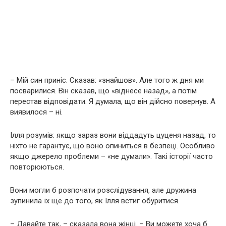
– Мій син приніс. Сказав: «знайшов». Але того ж дня ми
посварилися. Він сказав, що «віднесе назад», а потім
перестав відповідати. Я думала, що він дійсно повернув. А
виявилося – ні.
Ілля розумів: якщо зараз вони віддадуть цуценя назад, то
ніхто не гарантує, що воно опиниться в безпеці. Особливо
якщо джерело проблеми – «не думали». Такі історії часто
повторюються.
Вони могли б розпочати розслідування, але дружина
зупинила їх ще до того, як Ілля встиг обуритися.
– Давайте так, – сказала вона жінці. – Ви можете хоча б