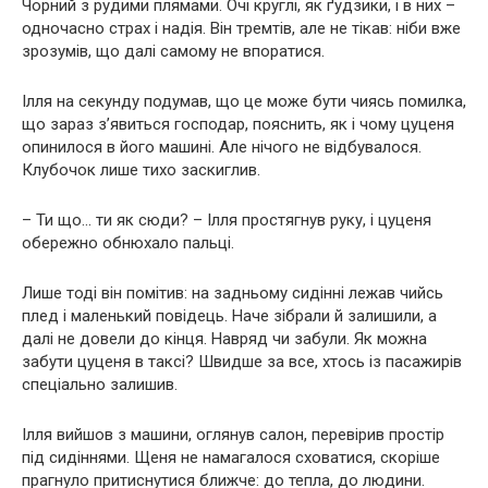
Чорний з рудими плямами. Очі круглі, як ґудзики, і в них –
одночасно страх і надія. Він тремтів, але не тікав: ніби вже
зрозумів, що далі самому не впоратися.
Ілля на секунду подумав, що це може бути чиясь помилка,
що зараз з’явиться господар, пояснить, як і чому цуценя
опинилося в його машині. Але нічого не відбувалося.
Клубочок лише тихо заскиглив.
– Ти що… ти як сюди? – Ілля простягнув руку, і цуценя
обережно обнюхало пальці.
Лише тоді він помітив: на задньому сидінні лежав чийсь
плед і маленький повідець. Наче зібрали й залишили, а
далі не довели до кінця. Навряд чи забули. Як можна
забути цуценя в таксі? Швидше за все, хтось із пасажирів
спеціально залишив.
Ілля вийшов з машини, оглянув салон, перевірив простір
під сидіннями. Щеня не намагалося сховатися, скоріше
прагнуло притиснутися ближче: до тепла, до людини.