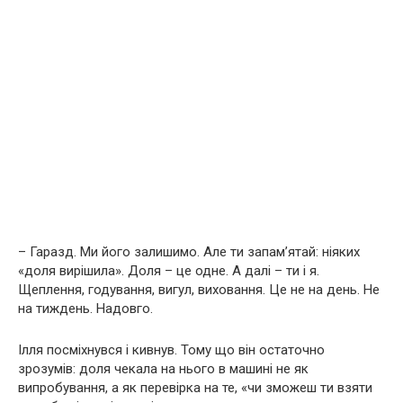
– Гаразд. Ми його залишимо. Але ти запам’ятай: ніяких
«доля вирішила». Доля – це одне. А далі – ти і я.
Щеплення, годування, вигул, виховання. Це не на день. Не
на тиждень. Надовго.
Ілля посміхнувся і кивнув. Тому що він остаточно
зрозумів: доля чекала на нього в машині не як
випробування, а як перевірка на те, «чи зможеш ти взяти