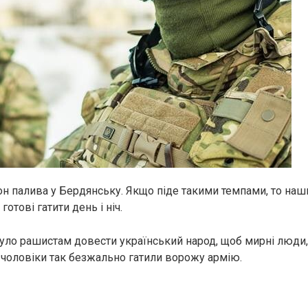
он палива у Бердянську. Якщо піде такими темпами, то наш
готові гатити день і ніч.
було рашистам довести український народ, щоб мирні люди, 
і чоловіки так безжально гатили ворожу армію.