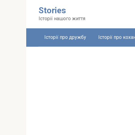
Перейти
Stories
до
вмісту
Історії нашого життя
Історії про дружбу
Історії про коха