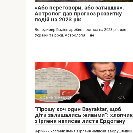
«Або переговори, або затишшя».
Астролог дав прогноз розвитку
подій на 2023 рік
Володимир Бадіян зробив прогноз на 2023 рік для
України та росії. Астрологія — не
Україна понад усе
0
“Прошу хоч один Bayraktar, щоб
діти залишались живими”: хлопчик
з Ірпеня написав листа Ердогану
8-річний хлопчик Женя з Ірпеня написав зворушливий