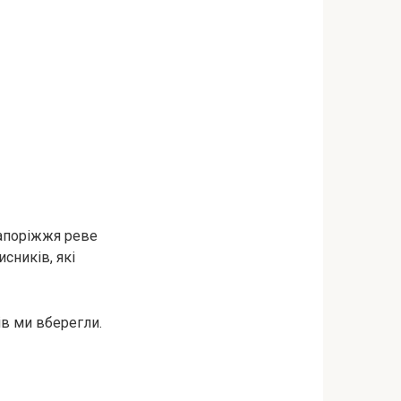
Запоріжжя реве
исників, які
ів ми вберегли.