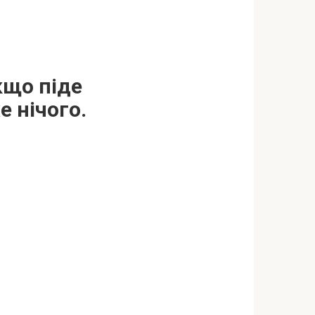
кщо піде
 нічого.