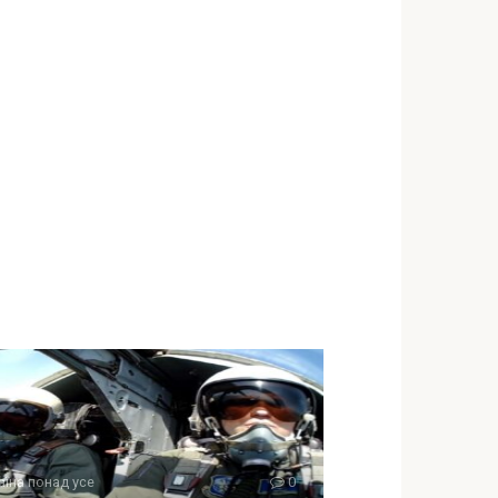
аїна понад усе
0