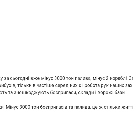
 за сьогодні вже мінус 3000 тон палива, мінус 2 кораблі. 
вибухів, тільки в частіше серед них є і робота рук наших зах
ть та знешкоджують боєприпаси, склади і ворожі бази.
и. Мінус 3000 тон боєприпасів та палива, це ж стільки житт