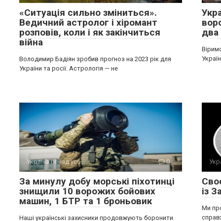
«Ситуація сильно зміниться».
Укра
Ведичний астролог і хіромант
воро
розповів, коли і як закінчиться
два
війна
Вірим
Україн
Володимир Бадіян зробив прогноз на 2023 рік для
України та росії. Астрологія — не
Україна понад усе
0
Укр
За минулу добу морські піхотинці
Сво
знищили 10 ворожих бойових
із З
машин, 1 БТР та 1 броньовик
Ми пр
справж
Наші українські захисники продовжують боронити