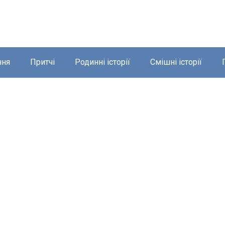
ння
Притчі
Родинні історії
Смішні історії