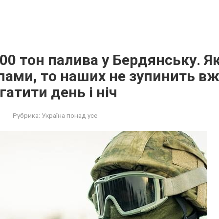
00 тон палива у Бердянську. Я
ами, то наших не зупинить вже
гатити день і ніч
Рубрика:
Україна понад усе