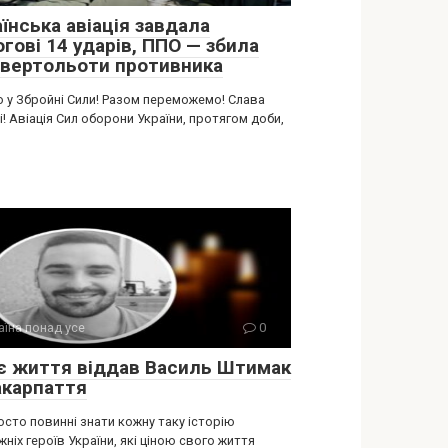
їнська авіація завдала
гові 14 ударів, ППО — збила
 вертольоти противника
о у Збройні Сили! Разом переможемо! Слава
і! Авіація Сил оборони України, протягом доби,
аїна понад усе
0
є життя віддав Василь Штимак
акарпаття
осто повинні знати кожну таку історію
ніх героїв України, які ціною свого життя