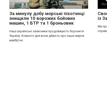
Україна понад усе
0
Укр
За минулу добу морські піхотинці
Сво
знищили 10 ворожих бойових
із З
машин, 1 БТР та 1 броньовик
Ми пр
справж
Наші українські захисники продовжують боронити
Україну. Кожного дня вони дбають про наше мирне
майбутнє.