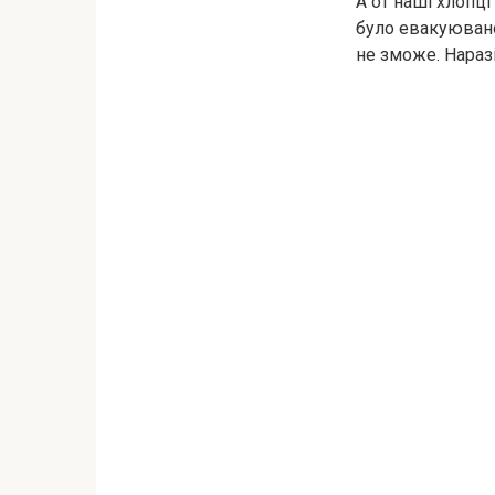
А от наші хлопці
було евакуювано
не зможе. Нараз