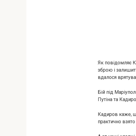
Як повідомляє Ка
зброю і залишит
вдалося врятува
Бій під Маріупо
Путіна та Кадиро
Кадиров каже, щ
практично взято 