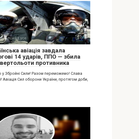
аїна понад усе
0
їнська авіація завдала
гові 14 ударів, ППО — збила
 вертольоти противника
о у Збройні Сили! Разом переможемо! Слава
і! Авіація Сил оборони України, протягом доби,