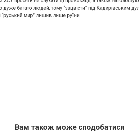
 з ХСУ просять не слухати ці провокації, а також наголошую
 дуже багато людей, тому “зацвісти” під Кадирівським дул
і “руський мир” лишив лише руїни.
Вам також може сподобатися