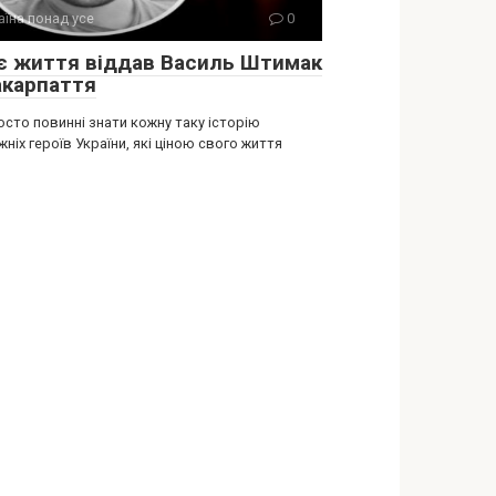
аїна понад усе
0
є життя віддав Василь Штимак
акарпаття
осто повинні знати кожну таку історію
ніх героїв України, які ціною свого життя