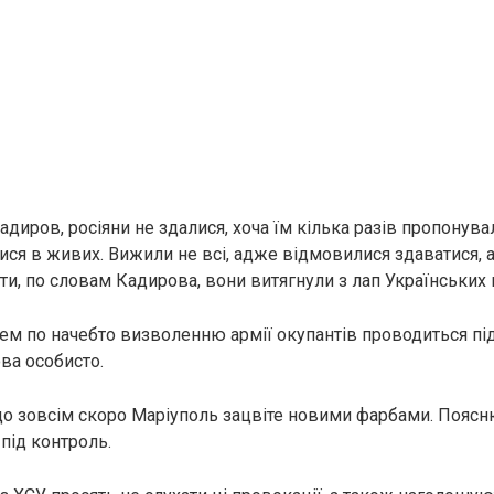
диров, росіяни не здалися, хоча їм кілька разів пропонува
ися в живих. Вижили не всі, адже відмовилися здаватися, а
ти, по словам Кадирова, вони витягнули з лап Українських 
лем по начебто визволенню армії окупантів проводиться п
ва особисто.
о зовсім скоро Маріуполь зацвіте новими фарбами. Поясню
під контроль.