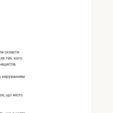
ли скласти
ле тих, кого
нацистів.
ід керуванням
є, що місто