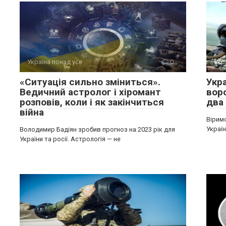
Україна понад усе
0
Укр
«Ситуація сильно зміниться».
Укра
Ведичний астролог і хіромант
воро
розповів, коли і як закінчиться
два
війна
Вірим
Україн
Володимир Бадіян зробив прогноз на 2023 рік для
України та росії. Астрологія — не