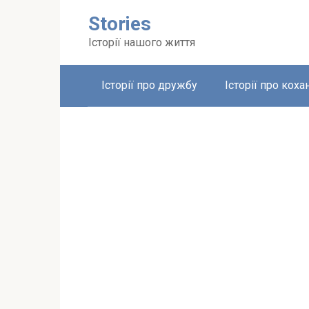
Перейти
Stories
до
вмісту
Історії нашого життя
Історії про дружбу
Історії про коха