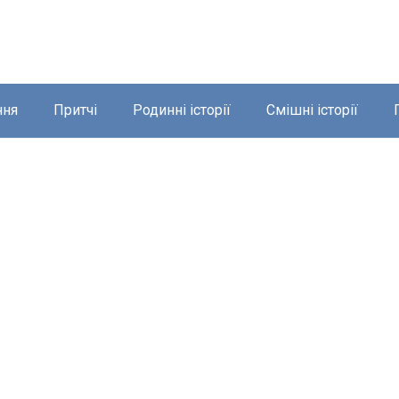
ння
Притчі
Родинні історії
Смішні історії