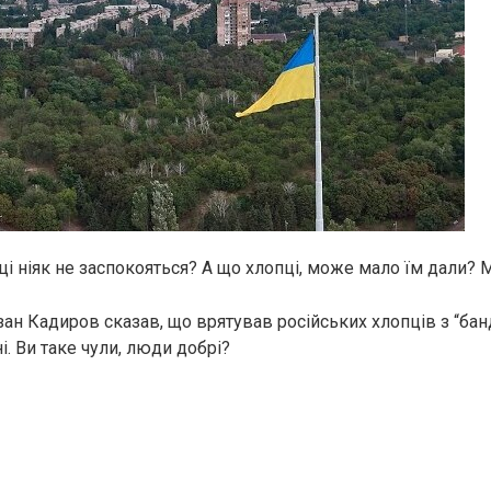
ці ніяк не заспокояться? А що хлопці, може мало їм дали?
зан Кадиров сказав, що врятував російських хлопців з “ба
ні. Ви таке чули, люди добрі?