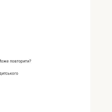
 Може повторити?
ндитського