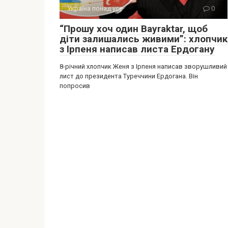
Україна понад усе
0
“Прошу хоч один Bayraktar, щоб
діти залишались живими”: хлопчик
з Ірпеня написав листа Ердогану
8-річний хлопчик Женя з Ірпеня написав зворушливий
лист до президента Туреччини Ердогана. Він
попросив