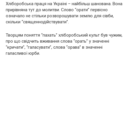
Хліборобська праця на Україні – найбільш шанована. Вона
прирівняна тут до молитви. Слово “орати” первісно
означало не стільки розворошувати землю для сівби,
скільки “священнодійствувати”.
Творцям поняття “пахать” хліборобський культ був чужим,
про що свідчить вживання слова “орать” у значенні
“кричати”, “галасувати”, слова “орава” в значенні
галасливої юрби.