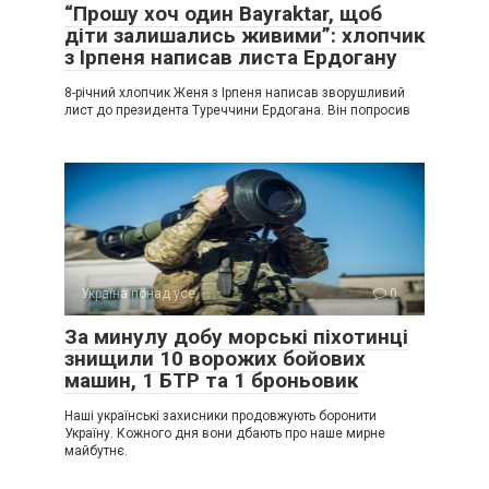
“Прошу хоч один Bayraktar, щоб
діти залишались живими”: хлопчик
з Ірпеня написав листа Ердогану
8-річний хлопчик Женя з Ірпеня написав зворушливий
лист до президента Туреччини Ердогана. Він попросив
Україна понад усе
0
За минулу добу морські піхотинці
знищили 10 ворожих бойових
машин, 1 БТР та 1 броньовик
Наші українські захисники продовжують боронити
Україну. Кожного дня вони дбають про наше мирне
майбутнє.