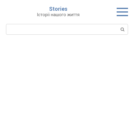
Перейти
Stories
до
Історії нашого життя
вмісту
Пошук: