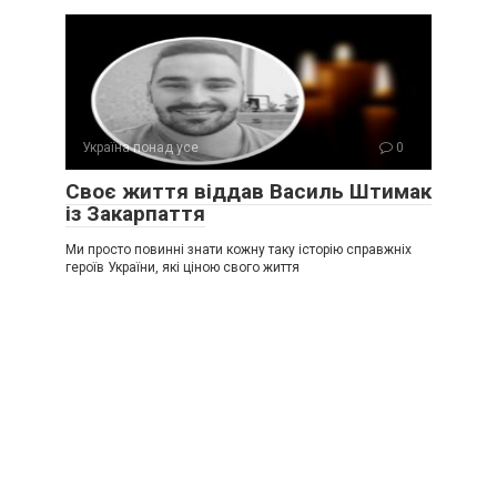
Україна понад усе
0
Своє життя віддав Василь Штимак
із Закарпаття
Ми просто повинні знати кожну таку історію справжніх
героїв України, які ціною свого життя