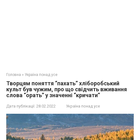
Головна
»
Україна понад усе
Творцям поняття “пахать” хліборобський
культ був чужим, про що свідчить вживання
слова “орать” у значенні “кричати”
Дата публікації:
28.02.2022
Україна понад усе