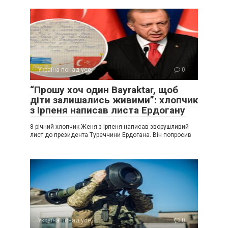
Україна понад усе
0
“Прошу хоч один Bayraktar, щоб
діти залишались живими”: хлопчик
з Ірпеня написав листа Ердогану
8-річний хлопчик Женя з Ірпеня написав зворушливий
лист до президента Туреччини Ердогана. Він попросив
Україна понад усе
0