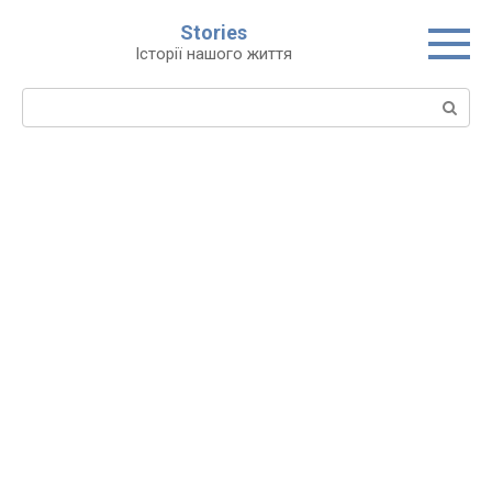
Перейти
Stories
до
Історії нашого життя
вмісту
Пошук: