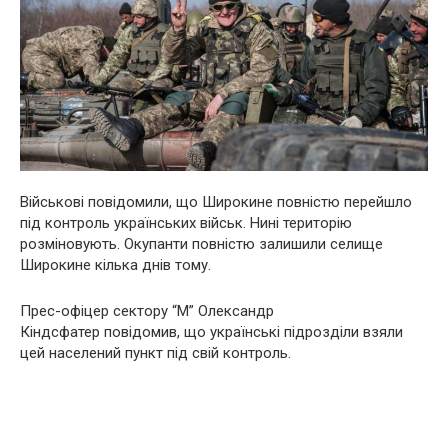
Військові повідомили, що Ш
ирокине повністю перейшло
під контроль українських військ
.
Нині
територію
розміновують. Окупанти
повністю залишили селище
Широкине кілька днів тому.
П
рес-офіцер сектору “М” Олександр
Кіндсфатер
повідомив, що
українські підрозділи взяли
цей населений пункт під свій контроль.