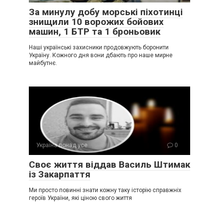
За минулу добу морські піхотинці
знищили 10 ворожих бойових
машин, 1 БТР та 1 броньовик
Наші українські захисники продовжують боронити
Україну. Кожного дня вони дбають про наше мирне
майбутнє.
Україна понад усе
0
Своє життя віддав Василь Штимак
із Закарпаття
Ми просто повинні знати кожну таку історію справжніх
героїв України, які ціною свого життя