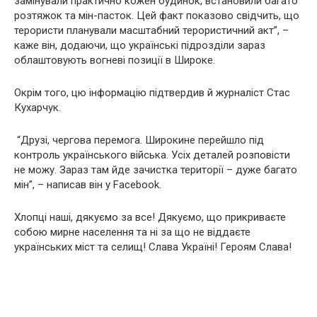
замінували практично кожен будинок, встановили багато
розтяжок та мін-пасток. Цей факт показово свідчить, що
терористи планували масштабний терористичний акт”, –
каже він, додаючи, що українські підрозділи зараз
облаштовують вогневі позиції в Широке.
Окрім того, цю інформацію підтверд
ив й
журналіст Стас
Кухарчук.
“Друзі, чергова перемога. Широкине перейшло під
контроль українського війська. Усіх деталей розповісти
не можу. Зараз там йде зачистка території – дуже багато
мін”, –
написав він
у Facebook
.
Хлопці наші, дякуємо за все! Дякуємо, що прикриваєте
собою мирне населення та ні за що не віддаєте
українських міст та селищ! Слава Україні! Героям Слава!