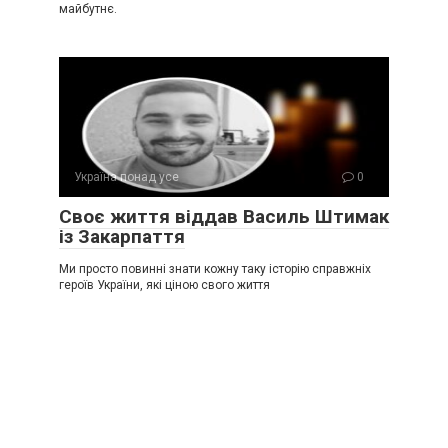
майбутнє.
Україна понад усе
0
Своє життя віддав Василь Штимак
із Закарпаття
Ми просто повинні знати кожну таку історію справжніх
героїв України, які ціною свого життя