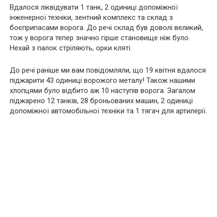
Вдалося ліквідувати 1 танк, 2 одиниці допоміжної
інженерної техніки, зентний комплекс та склад з
боєприпасами ворога. До речі склад був доволі великий,
тож у ворога тепер значно гірше становище ніж було.
Нехай з палок стріляють, орки кляті.
До речі раніше ми вам повідомляли, що 19 квітня вдалося
піджарити 43 одиниці ворожого металу! Також нашими
хлопцями було відбито аж 10 наступів ворога. Загалом
піджарено 12 танків, 28 броньованих машин, 2 одиниці
допоміжної автомобільної техніки та 1 тягач для артилерії.