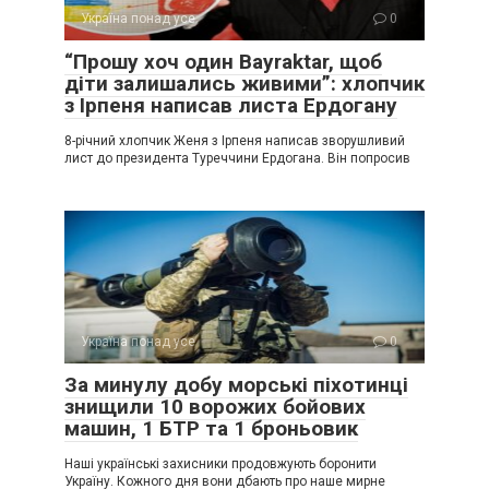
Україна понад усе
0
“Прошу хоч один Bayraktar, щоб
діти залишались живими”: хлопчик
з Ірпеня написав листа Ердогану
8-річний хлопчик Женя з Ірпеня написав зворушливий
лист до президента Туреччини Ердогана. Він попросив
Україна понад усе
0
За минулу добу морські піхотинці
знищили 10 ворожих бойових
машин, 1 БТР та 1 броньовик
Наші українські захисники продовжують боронити
Україну. Кожного дня вони дбають про наше мирне