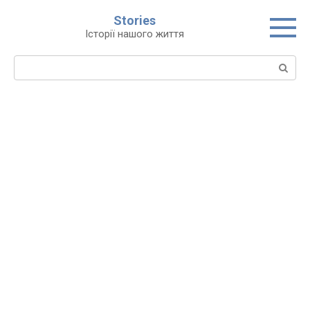
Перейти
Stories
до
Історії нашого життя
вмісту
Пошук: