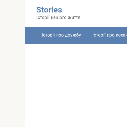
Перейти
Stories
до
вмісту
Історії нашого життя
Історії про дружбу
Історії про коха