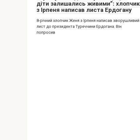
діти залишались живими”: хлопчик
з Ірпеня написав листа Ердогану
8-річний хлопчик Женя з Ірпеня написав зворушливий
лист до президента Туреччини Ердогана. Він
попросив