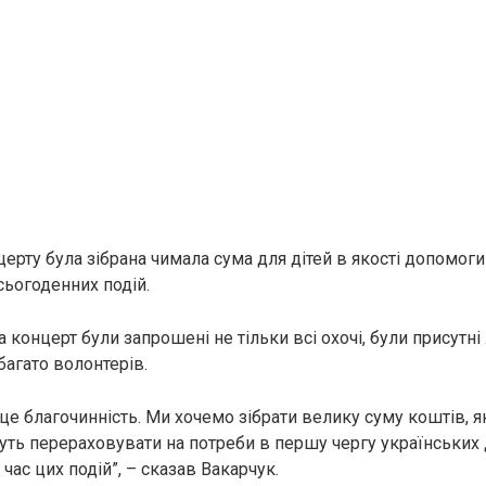
церту була зібрана чимала сума для дітей в якості допомоги
сьогоденних подій.
 концерт були запрошені не тільки всі охочі, були присутні 
багато волонтерів.
це благочинність. Ми хочемо зібрати велику суму коштів, як
ть перераховувати на потреби в першу чергу українських д
час цих подій”, – сказав Вакарчук.