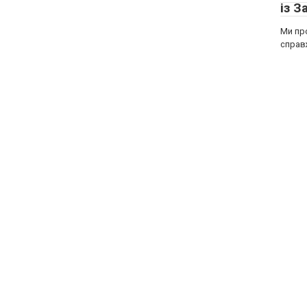
із З
Ми пр
справж