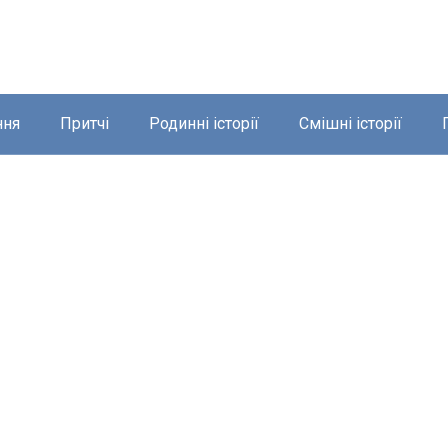
ння
Притчі
Родинні історії
Смішні історії