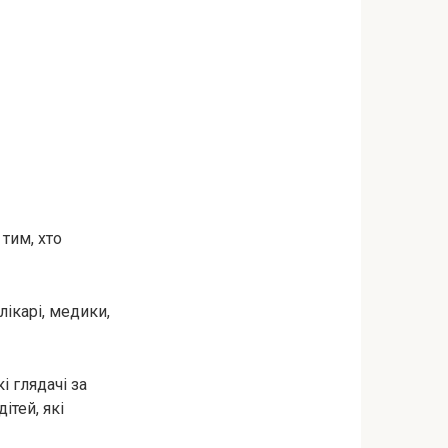
 тим, хто
лікарі, медики,
і глядачі за
ітей, які