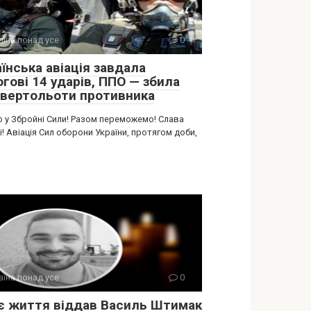
аїна понад усе
0
їнська авіація завдала
гові 14 ударів, ППО — збила
 вертольоти противника
о у Збройні Сили! Разом переможемо! Слава
і! Авіація Сил оборони України, протягом доби,
аїна понад усе
0
є життя віддав Василь Штимак