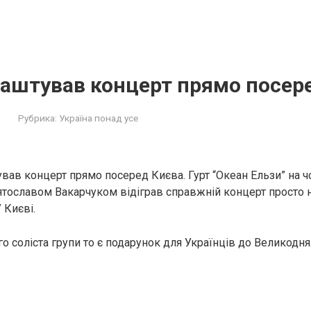
лаштував концерт прямо посер
Рубрика:
Україна понад усе
вав концерт прямо посеред Києва. Гурт “Океан Ельзи” на чо
ославом Вакарчуком відіграв справжній концерт просто н
 Києві.
о соліста групи то є подарунок для Українців до Великодня