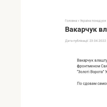
Головна
»
Україна понад усе
Вакарчук в
Дата публікації:
23.04.2022
Вакарчук влашту
фронтменом Свят
“Золоті Ворота” У
По сдовам самог