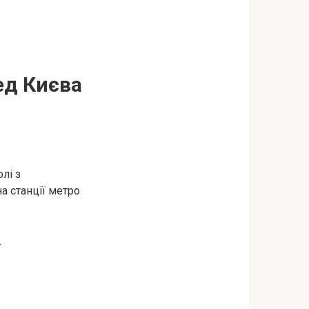
ед Києва
лі з
а станції метро
.