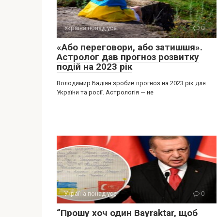
Україна понад усе
0
«Або переговори, або затишшя».
Астролог дав прогноз розвитку
подій на 2023 рік
Володимир Бадіян зробив прогноз на 2023 рік для
України та росії. Астрологія — не
Україна понад усе
0
“Прошу хоч один Bayraktar, щоб