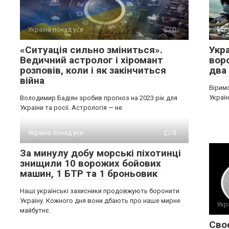
Україна понад усе
0
Укр
«Ситуація сильно зміниться».
Укра
Ведичний астролог і хіромант
воро
розповів, коли і як закінчиться
два
війна
Вірим
Україн
Володимир Бадіян зробив прогноз на 2023 рік для
України та росії. Астрологія — не
Україна понад усе
0
За минулу добу морські піхотинці
знищили 10 ворожих бойових
машин, 1 БТР та 1 броньовик
Наші українські захисники продовжують боронити
Україну. Кожного дня вони дбають про наше мирне
Укр
майбутнє.
Сво