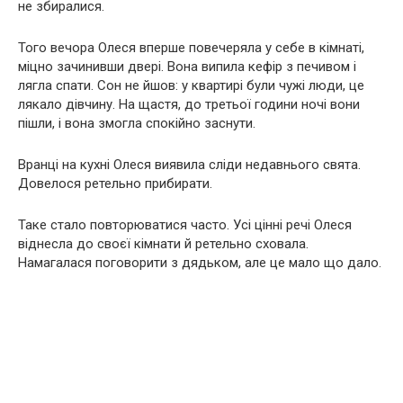
не збиралися.
Того вечора Олеся вперше повечеряла у себе в кімнаті,
міцно зачинивши двері. Вона випила кефір з печивом і
лягла спати. Сон не йшов: у квартирі були чужі люди, це
лякало дівчину. На щастя, до третьої години ночі вони
пішли, і вона змогла спокійно заснути.
Вранці на кухні Олеся виявила сліди недавнього свята.
Довелося ретельно прибирати.
Таке стало повторюватися часто. Усі цінні речі Олеся
віднесла до своєї кімнати й ретельно сховала.
Намагалася поговорити з дядьком, але це мало що дало.