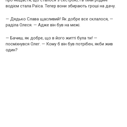
водієм стала Раїса. Тепер вони збирають гроші на дачу.
— Дядько Слава щасливий! Як добре все склалося, —
раділа Олеся. — Адже він був на межі.
— Бачиш, як добре, що в його житті була ти! —
посміхнувся Олег. — Кому б він був потрібен, якби жив
один?