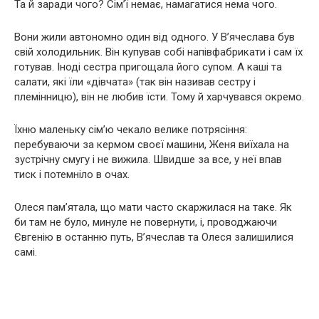
Та й заради чого? Сім’ї немає, намагатися нема чого.
Вони жили автономно один від одного. У В’ячеслава був
свій холодильник. Він купував собі напівфабрикати і сам їх
готував. Іноді сестра пригощала його супом. А каші та
салати, які їли «дівчата» (так він називав сестру і
племінницю), він не любив їсти. Тому й харчувався окремо.
Їхню маленьку сім’ю чекало велике потрясіння:
перебуваючи за кермом своєї машини, Женя виїхала на
зустрічну смугу і не вижила. Швидше за все, у неї впав
тиск і потемніло в очах.
Олеся пам’ятала, що мати часто скаржилася на таке. Як
би там не було, минуле не повернути, і, проводжаючи
Євгенію в останню путь, В’ячеслав та Олеся залишилися
самі.