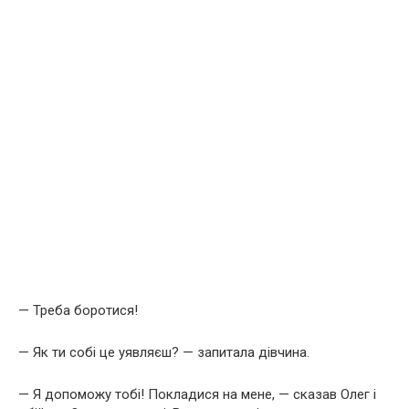
— Треба боротися!
— Як ти собі це уявляєш? — запитала дівчина.
— Я допоможу тобі! Покладися на мене, — сказав Олег і