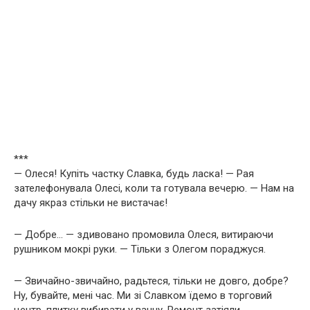
***
— Олеся! Купіть частку Славка, будь ласка! — Рая
зателефонувала Олесі, коли та готувала вечерю. — Нам на
дачу якраз стільки не вистачає!
— Добре… — здивовано промовила Олеся, витираючи
рушником мокрі руки. — Тільки з Олегом пораджуся.
— Звичайно-звичайно, радьтеся, тільки не довго, добре?
Ну, бувайте, мені час. Ми зі Славком їдемо в торговий
центр, плитку вибирати у ванну. Ремонт затіяли.