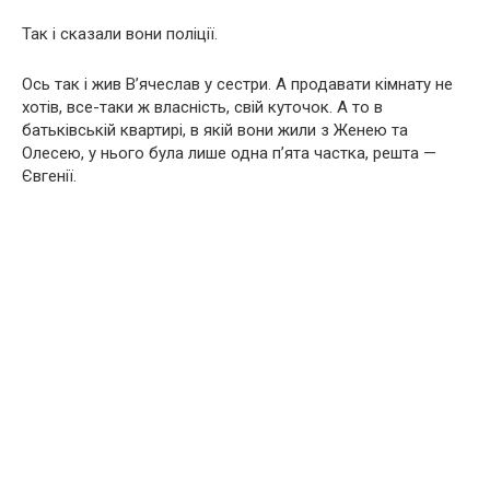
Так і сказали вони поліції.
Ось так і жив В’ячеслав у сестри. А продавати кімнату не
хотів, все-таки ж власність, свій куточок. А то в
батьківській квартирі, в якій вони жили з Женею та
Олесею, у нього була лише одна п’ята частка, решта —
Євгенії.