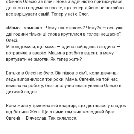
обійняв Олесю за плечі. Вона з вдячністю притиснулася
до нього і подумала про те, що тепер дійсно не потрібно
все вирішувати самій. Тепер у неї є Олег.
«Мамо… мамочко… Чому так сталося? Чому?» — ось уже
дві години тільки ці слова крутилися в голові нещасної
Олесі.
Їй повідомили, що мама — єдина найрідніша людина —
потрапила в аварію. Машина розбита вщент, а маму
врятувати не змогли. Як тепер жити?
Батька в Олесі не було. Він пішов з сім’ї, коли дівчинці
ледь виповнилося три роки. Мама, Євгенія, на той час
вийшла на роботу, благополучно влаштувавши Олесю в
дитячий садок.
Вони жили у трикімнатній квартирі, що дісталася у спадок
від батьків Жені. Ще з ними там жив молодший брат
Євгенії — В’ячеслав. Так склалося.