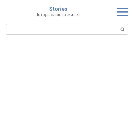
Перейти
Stories
до
Історії нашого життя
вмісту
Пошук: