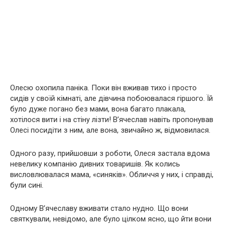
Олесю охопила паніка. Поки він вживав тихо і просто
сидів у своїй кімнаті, але дівчина побоювалася гіршого. Їй
було дуже погано без мами, вона багато плакала,
хотілося вити і на стіну лізти! В’ячеслав навіть пропонував
Олесі посидіти з ним, але вона, звичайно ж, відмовилася.
Одного разу, прийшовши з роботи, Олеся застала вдома
невелику компанію дивних товаришів. Як колись
висловлювалася мама, «синяків». Обличчя у них, і справді,
були сині.
Одному В’ячеславу вживати стало нудно. Що вони
святкували, невідомо, але було цілком ясно, що йти вони