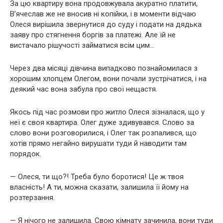
За цю квартиру вона продовжувала акуратно платити,
В’ячеслав же не вносив ні копійки, і в моменти відчаю
Олеся вирішила звернутися до суду і подати на дядька
заяву про стягнення боргів за платежі. Але їй не
вистачало рішучості займатися всім цим…
Через два місяці дівчина випадково познайомилася з
хорошим хлопцем Олегом, вони почали зустрічатися, і на
деякий час вона забула про свої нещастя.
Якось під час розмови про житло Олеся зізналася, що у
неї є своя квартира. Олег дуже здивувався. Слово за
слово вони розговорилися, і Олег так розпалився, що
хотів прямо негайно вирушати туди й наводити там
порядок.
— Олеся, ти що?! Треба було боротися! Це ж твоя
власність! А ти, можна сказати, залишила її йому на
розтерзання.
— Я нічого не залишила. Свою кімнату зачинила, вони туди