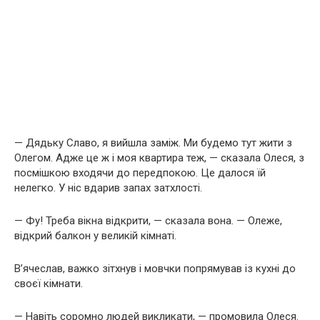
— Дядьку Славо, я вийшла заміж. Ми будемо тут жити з
Олегом. Адже це ж і моя квартира теж, — сказала Олеся, з
посмішкою входячи до передпокою. Це далося їй
нелегко. У ніс вдарив запах затхлості.
— Фу! Треба вікна відкрити, — сказала вона. — Олеже,
відкрий балкон у великій кімнаті.
В’ячеслав, важко зітхнув і мовчки попрямував із кухні до
своєї кімнати.
— Навіть соромно людей викликати, — промовила Олеся.