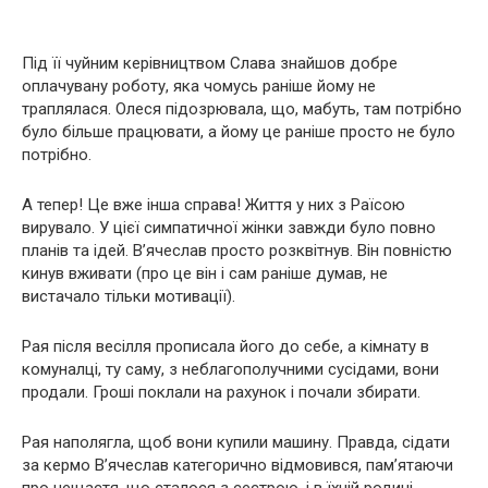
Під її чуйним керівництвом Слава знайшов добре
оплачувану роботу, яка чомусь раніше йому не
траплялася. Олеся підозрювала, що, мабуть, там потрібно
було більше працювати, а йому це раніше просто не було
потрібно.
А тепер! Це вже інша справа! Життя у них з Раїсою
вирувало. У цієї симпатичної жінки завжди було повно
планів та ідей. В’ячеслав просто розквітнув. Він повністю
кинув вживати (про це він і сам раніше думав, не
вистачало тільки мотивації).
Рая після весілля прописала його до себе, а кімнату в
комуналці, ту саму, з неблагополучними сусідами, вони
продали. Гроші поклали на рахунок і почали збирати.
Рая наполягла, щоб вони купили машину. Правда, сідати
за кермо В’ячеслав категорично відмовився, пам’ятаючи
про нещастя, що сталося з сестрою, і в їхній родині