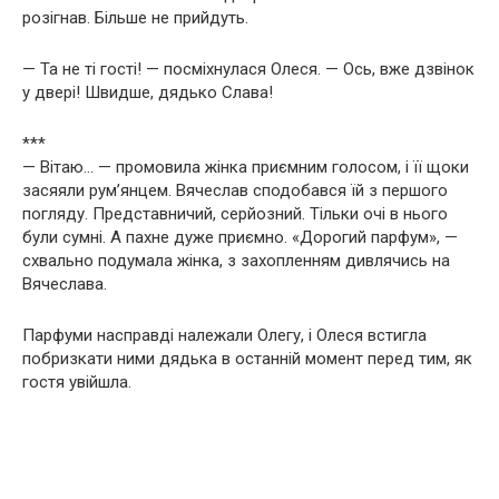
розігнав. Більше не прийдуть.
— Та не ті гості! — посміхнулася Олеся. — Ось, вже дзвінок
у двері! Швидше, дядько Слава!
***
— Вітаю… — промовила жінка приємним голосом, і її щоки
засяяли рум’янцем. Вячеслав сподобався їй з першого
погляду. Представничий, серйозний. Тільки очі в нього
були сумні. А пахне дуже приємно. «Дорогий парфум», —
схвально подумала жінка, з захопленням дивлячись на
Вячеслава.
Парфуми насправді належали Олегу, і Олеся встигла
побризкати ними дядька в останній момент перед тим, як
гостя увійшла.