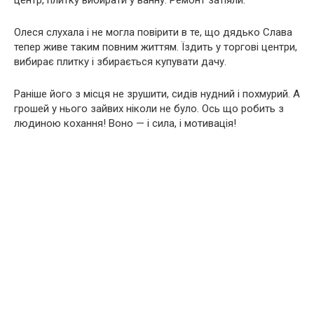
Олеся слухала і не могла повірити в те, що дядько Слава
тепер живе таким повним життям. Їздить у торгові центри,
вибирає плитку і збирається купувати дачу.
Раніше його з місця не зрушити, сидів нудний і похмурий. А
грошей у нього зайвих ніколи не було. Ось що робить з
людиною кохання! Воно — і сила, і мотивація!