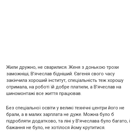
Жили дружно, не сварилися. Женя з донькою трохи
заможніші, В’ячеслав бідніший. Євгенія свого часу
закінчила хороший інститут, спеціальність теж хорошу
отримала, на роботі їй добре платили, а В’ячеслав на
шиномонтажі все життя працював.
Без спеціальної освіти у великі технічні центри його не
брали, а в малих зарплата не дуже. Можна було б
підробляти додатково, та ліні у В’ячеслава було багато, і
бажання не було, не хотілося йому крутитися.