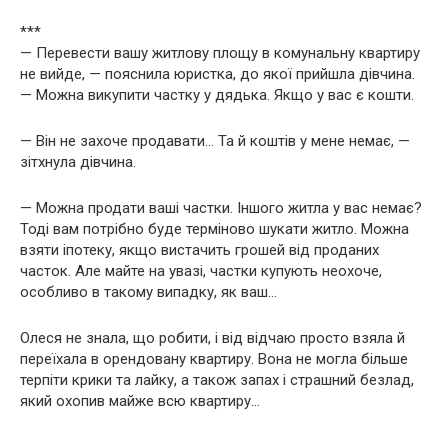
***
— Перевести вашу житлову площу в комунальну квартиру
не вийде, — пояснила юристка, до якої прийшла дівчина.
— Можна викупити частку у дядька. Якщо у вас є кошти.
— Він не захоче продавати… Та й коштів у мене немає, —
зітхнула дівчина.
— Можна продати ваші частки. Іншого житла у вас немає?
Тоді вам потрібно буде терміново шукати житло. Можна
взяти іпотеку, якщо вистачить грошей від проданих
часток. Але майте на увазі, частки купують неохоче,
особливо в такому випадку, як ваш…
Олеся не знала, що робити, і від відчаю просто взяла й
переїхала в орендовану квартиру. Вона не могла більше
терпіти крики та лайку, а також запах і страшний безлад,
який охопив майже всю квартиру…