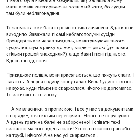
У нього була кімната в комуналці, яку залишила йому
мати, але він категорично не хотів у ній жити, бо сусіди
там були неблагонадійні.
Тож кімната вже багато років стояла зачинена. Здати її не
виходило. Заважали ті самі неблагополучні сусіди.
Орендарі тікали через тиждень, не витримуючи такого
сусідства: шум з ранку до ночі, міцне — рікою (де тільки
стільки грошей знаходили?), а ще баян і пісні під нього.
Вдень і, іноді, вночі.
Приїжджає поліція, вони присягаються, що ляжуть спати. І
лягають. А через годину знову галас. Весь будинок стоїть
на вухах, куди тільки не скаржилися, нічого не допомагає.
То затихають, то знову.
— А ми власники, з пропискою, і все у нас за документами
в порядку, хоч скільки перевіряйте. Нічого не порушуємо.
А вдень грати на баяні не заборонено! І співати теж! І
взагалі нема чого вдень спати! Хтось на піаніно грає або
на трубі, і нічого! А на нас усі скаржаться…