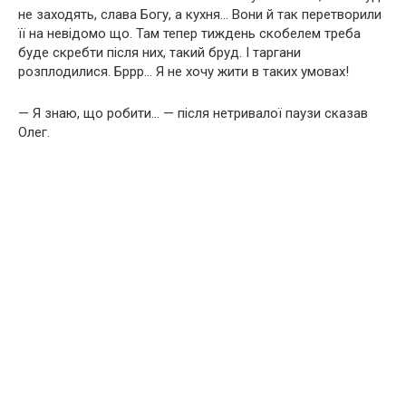
не заходять, слава Богу, а кухня… Вони й так перетворили
її на невідомо що. Там тепер тиждень скобелем треба
буде скребти після них, такий бруд. І таргани
розплодилися. Бррр… Я не хочу жити в таких умовах!
— Я знаю, що робити… — після нетривалої паузи сказав
Олег.