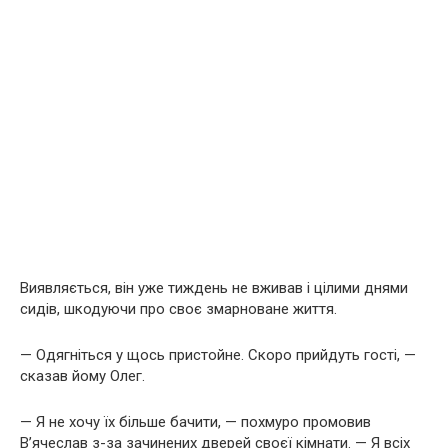
Виявляється, він уже тиждень не вживав і цілими днями
сидів, шкодуючи про своє змарноване життя.
— Одягніться у щось пристойне. Скоро прийдуть гості, —
сказав йому Олег.
— Я не хочу їх більше бачити, — похмуро промовив
В’ячеслав з-за зачинених дверей своєї кімнати. — Я всіх