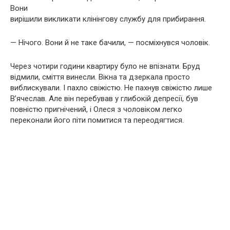
Вони
вирішили викликати клінінгову службу для прибирання.
— Нічого. Вони й не таке бачили, — посміхнувся чоловік.
Через чотири години квартиру було не впізнати. Бруд
відмили, сміття винесли. Вікна та дзеркала просто
виблискували. І пахло свіжістю. Не пахнув свіжістю лише
В’ячеслав. Але він перебував у глибокій депресії, був
повністю пригнічений, і Олеся з чоловіком легко
переконали його піти помитися та переодягтися.