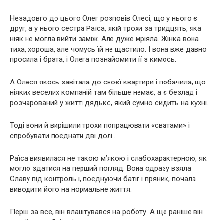
Незадовго до цього Олег розповів Олесі, що у нього є
друг, а у нього сестра Раїса, якій трохи за тридцять, яка
ніяк не могла вийти заміж. Але дуже мріяла. Жінка вона
тиха, хороша, але чомусь їй не щастило. І вона вже давно
просила і брата, і Олега познайомити її з кимось.
А Олеся якось завітала до своєї квартири і побачила, що
ніяких веселих компаній там більше немає, а є безлад і
розчарований у житті дядько, який сумно сидить на кухні.
Тоді вони й вирішили трохи попрацювати «сватами» і
спробувати поєднати дві долі…
Раїса виявилася не такою м’якою і слабохарактерною, як
могло здатися на перший погляд. Вона одразу взяла
Славу під контроль і, поєднуючи батіг і пряник, почала
виводити його на нормальне життя.
Перш за все, він влаштувався на роботу. А ще раніше він