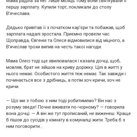
Мама раділа за неї. Лише місяць тому вони святкували її
першу зарплату. Купили торт, покликали до столу
В’ячеслава.
Дядько привітав її з початком кар’єри та побажав, щоб
зарплата надалі зростала. Приємно провели час.
Щоправда, Євгенія та Олеся відмовилися від міцного, а
В’ячеслав трохи випив на честь такої нагоди.
Мама Олесі тоді ще хвилювалася і казала дочці, щоб,
мовляв, брат не зійшов на криву доріжку. Цілі в житті у
нього немає. Особистого життя теж немає. Так завжди і
починається все з дрібниць, а потім хоч кричи, хоч не
кричи.
— Що ми з тобою з ним тоді робитимемо? Він нас з
розуму зведе! Почне вживати по-чорному? — говорила
вона дочці. — А він же тут прописаний, не виженеш. Краще
б пішов до сусідів у кімнату в комуналці жити. Треба б з
ним поговорити…