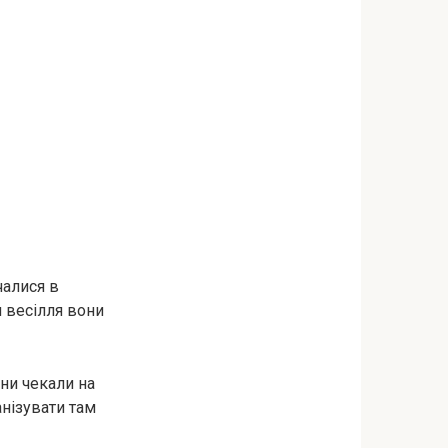
чалися в
я весілля вони
они чекали на
анізувати там