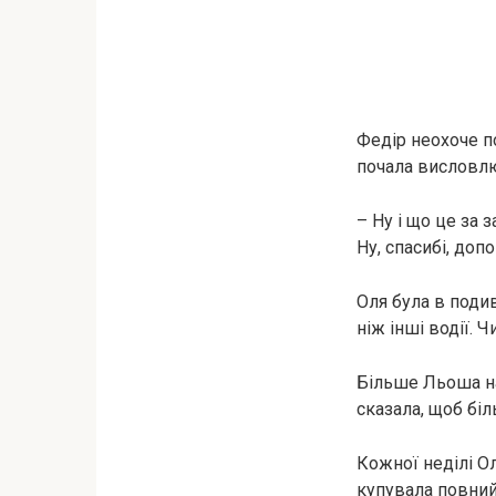
Федір неохоче п
почала висловл
– Ну і що це за 
Ну, спасибі, доп
Оля була в поди
ніж інші водії. 
Більше Льоша на
сказала, щоб біл
Кожної неділі О
купувала повний 