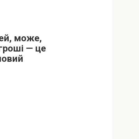
ей, може,
гроші — це
шовий