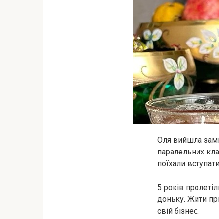
Оля вийшла замі
паралельних кла
поїхали вступати
5 років пролетіл
доньку. Жити при
свій бізнес.