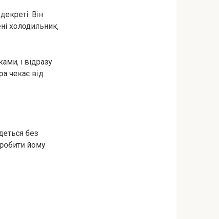
декреті. Він
ені холодильник,
ами, і відразу
ра чекає від
йдеться без
зробити йому