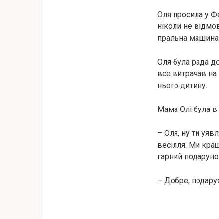
Оля просила у Ф
ніколи не відмов
пральна машина,
Оля була рада д
все витрачав на 
нього дитину.
Мама Олі була в 
– Оля, ну ти уяв
весілля. Ми кращ
гарний подарунок
– Добре, подару