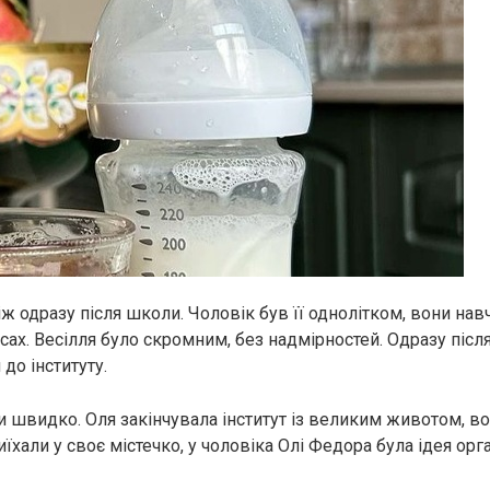
ж одразу після школи. Чоловік був її однолітком, вони нав
сах. Весілля було скромним, без надмірностей. Одразу післ
 до інституту.
и швидко. Оля закінчувала інститут із великим животом, в
їхали у своє містечко, у чоловіка Олі Федора була ідея орг