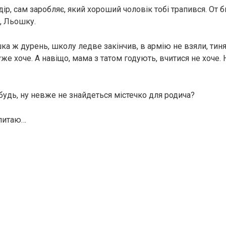
р, сам заробляє, який хороший чоловік тобі трапився. От б
а, Льошку.
а ж дурень, школу ледве закінчив, в армію не взяли, тиняє
е хоче. А навіщо, мама з татом годують, вчитися не хоче. 
ебудь, ну невже не знайдеться містечко для родича?
апитаю…