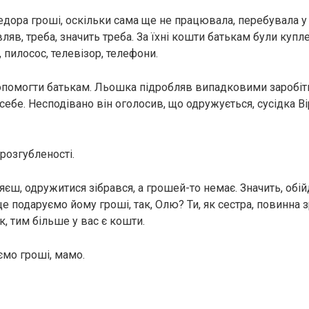
едора гроші, оскільки сама ще не працювала, перебувала у 
ляв, треба, значить треба. За їхні кошти батькам були купл
 пилосос, телевізор, телефони.
опомогти батькам. Льошка підробляв випадковими заробітк
себе. Несподівано він оголосив, що одружується, сусідка Ві
розгубленості.
ляєш, одружитися зібрався, а грошей-то немає. Значить, обі
е подаруємо йому гроші, так, Олю? Ти, як сестра, повинна 
, тим більше у вас є кошти.
ємо гроші, мамо.