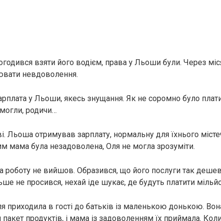
огодився взяти його водієм, права у Льоши були. Через мі
ювати невдоволення.
зарплата у Льоши, якесь знущання. Як не соромно було плати
омогли, родичи…
ві. Льоша отримував зарплату, нормальну для їхнього місте
Чим мама була незадоволена, Оля не могла зрозуміти.
 роботу не вийшов. Образився, що його послуги так дешев
ьше не просився, нехай іде шукає, де будуть платити мільй
ля приходила в гості до батьків із маленькою донькою. Во
пакет продуктів, і мама із задоволенням їх приймала. Кол