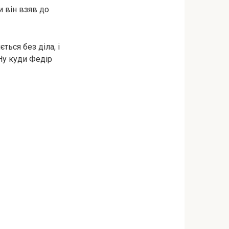
и він взяв до
ться без діла, і
Ну куди Федір