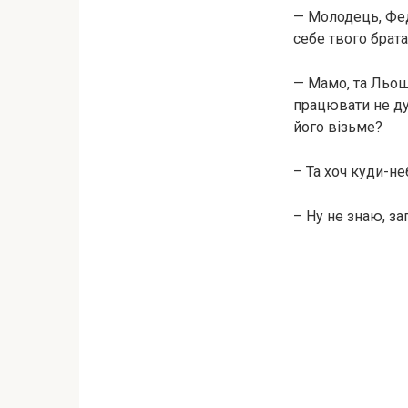
— Молодець, Феді
себе твого брат
— Мамо, та Льошк
працювати не дуж
його візьме?
– Та хоч куди-н
– Ну не знаю, з