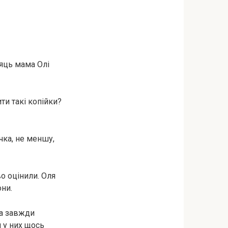
сяць мама Олі
ти такі копійки?
чка, не меншу,
о оцінили. Оля
они.
на завжди
и у них щось