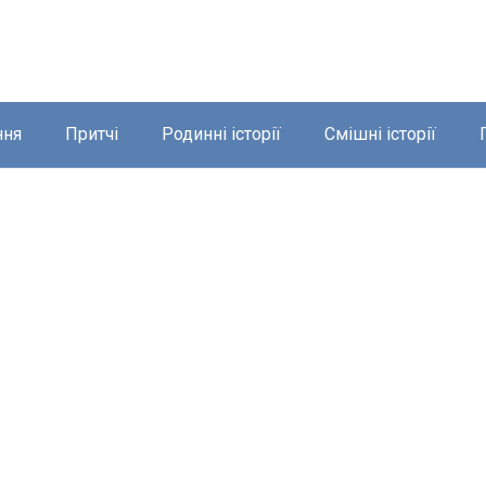
ння
Притчі
Родинні історії
Смішні історії