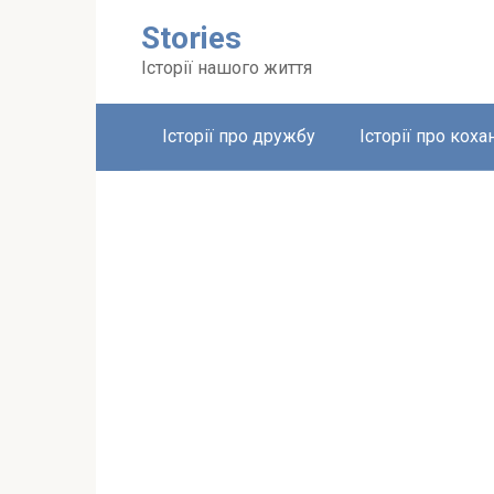
Перейти
Stories
до
вмісту
Історії нашого життя
Історії про дружбу
Історії про коха