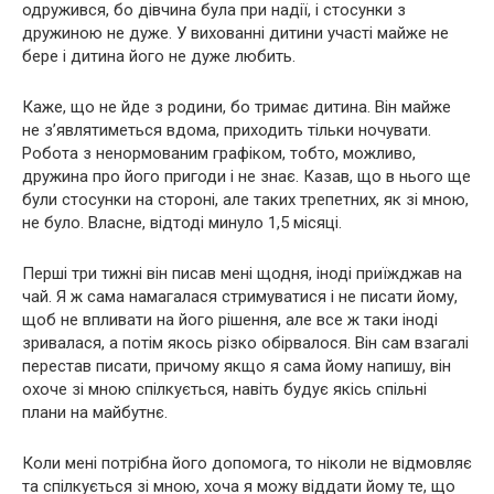
одружився, бо дівчина була при надії, і стосунки з
дружиною не дуже. У вихованні дитини участі майже не
бере і дитина його не дуже любить.
Каже, що не йде з родини, бо тримає дитина. Він майже
не з’являтиметься вдома, приходить тільки ночувати.
Робота з ненормованим графіком, тобто, можливо,
дружина про його пригоди і не знає. Казав, що в нього ще
були стосунки на стороні, але таких трепетних, як зі мною,
не було. Власне, відтоді минуло 1,5 місяці.
Перші три тижні він писав мені щодня, іноді приїжджав на
чай. Я ж сама намагалася стримуватися і не писати йому,
щоб не впливати на його рішення, але все ж таки іноді
зривалася, а потім якось різко обірвалося. Він сам взагалі
перестав писати, причому якщо я сама йому напишу, він
охоче зі мною спілкується, навіть будує якісь спільні
плани на майбутнє.
Коли мені потрібна його допомога, то ніколи не відмовляє
та спілкується зі мною, хоча я можу віддати йому те, що