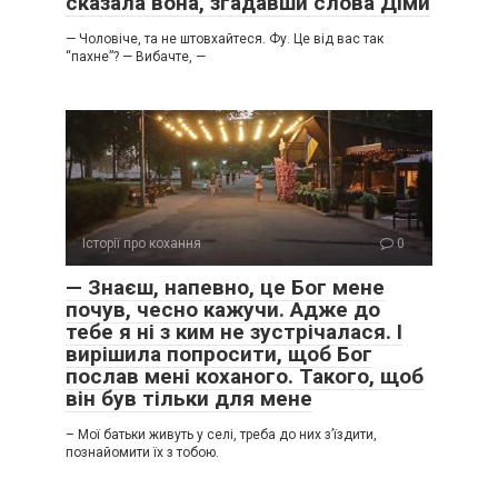
сказала вона, згадавши слова Діми
​— Чоловіче, та не штовхайтеся. Фу. Це від вас так
“пахне”? ​— Вибачте, —
Історії про кохання
0
— Знаєш, напевно, це Бог мене
почув, чесно кажучи. Адже до
тебе я ні з ким не зустрічалася. І
вирішила попросити, щоб Бог
послав мені коханого. Такого, щоб
він був тільки для мене
– Мої батьки живуть у селі, треба до них з’їздити,
познайомити їх з тобою.