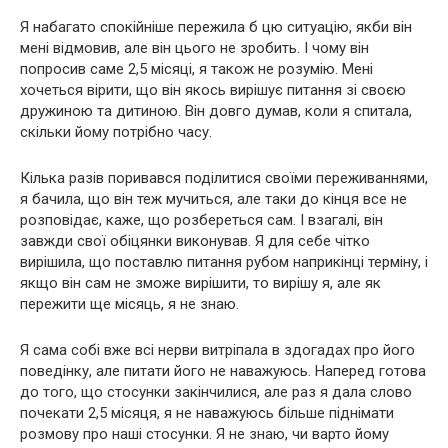
Я набагато спокійніше пережила б цю ситуацію, якби він
мені відмовив, але він цього не зробить. І чому він
попросив саме 2,5 місяці, я також не розумію. Мені
хочеться вірити, що він якось вирішує питання зі своєю
дружиною та дитиною. Він довго думав, коли я спитала,
скільки йому потрібно часу.
Кілька разів поривався поділитися своїми переживаннями,
я бачила, що він теж мучиться, але таки до кінця все не
розповідає, каже, що розбереться сам. І взагалі, він
завжди свої обіцянки виконував. Я для себе чітко
вирішила, що поставлю питання рубом наприкінці терміну, і
якщо він сам не зможе вирішити, то вирішу я, але як
пережити ще місяць, я не знаю.
Я сама собі вже всі нерви витріпала в здогадах про його
поведінку, але питати його не наважуюсь. Наперед готова
до того, що стосунки закінчилися, але раз я дала слово
почекати 2,5 місяця, я не наважуюсь більше піднімати
розмову про наші стосунки. Я не знаю, чи варто йому