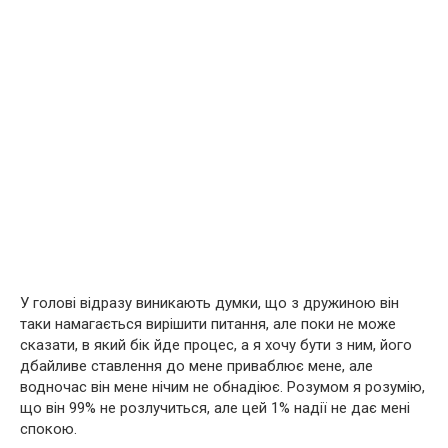
У голові відразу виникають думки, що з дружиною він
таки намагається вирішити питання, але поки не може
сказати, в який бік йде процес, а я хочу бути з ним, його
дбайливе ставлення до мене приваблює мене, але
водночас він мене нічим не обнадіює. Розумом я розумію,
що він 99% не розлучиться, але цей 1% надії не дає мені
спокою.