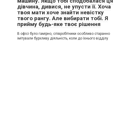
машину. Якщо тобі сподобалася ця
дівчина, дивися, не упусти її. Хоча
твоя мати хоче знайти невістку
твого рангу. Але вибирати тобі. Я
прийму будь-яке твоє рішення
В офісі було гамірно, співробітники особливо старанно
імітували бурхливу діяльність, коли до їхнього відділу