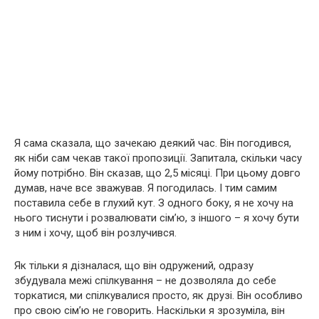
Я сама сказала, що зачекаю деякий час. Він погодився,
як ніби сам чекав такої пропозиції. Запитала, скільки часу
йому потрібно. Він сказав, що 2,5 місяці. При цьому довго
думав, наче все зважував. Я погодилась. І тим самим
поставила себе в глухий кут. З одного боку, я не хочу на
нього тиснути і розвалювати сім’ю, з іншого – я хочу бути
з ним і хочу, щоб він розлучився.
Як тільки я дізналася, що він одружений, одразу
збудувала межі спілкування – не дозволяла до себе
торкатися, ми спілкувалися просто, як друзі. Він особливо
про свою сім’ю не говорить. Наскільки я зрозуміла, він