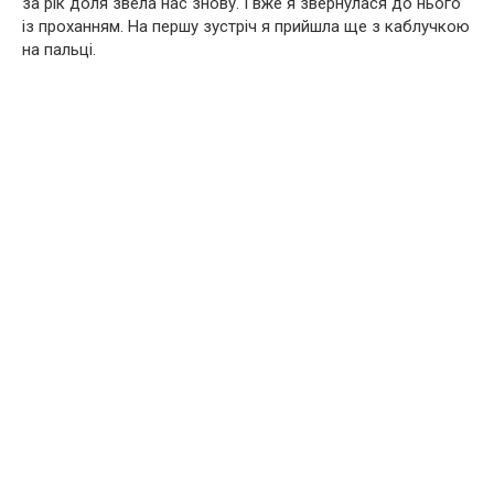
за рік доля звела нас знову. І вже я звернулася до нього
із проханням. На першу зустріч я прийшла ще з каблучкою
на пальці.