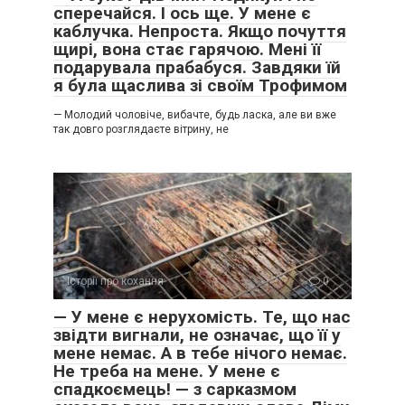
сперечайся. І ось ще. У мене є
каблучка. Непроста. Якщо почуття
щирі, вона стає гарячою. Мені її
подарувала прабабуся. Завдяки їй
я була щаслива зі своїм Трофимом
— Молодий чоловіче, вибачте, будь ласка, але ви вже
так довго розглядаєте вітрину, не
Історії про кохання
0
​— У мене є нерухомість. Те, що нас
звідти вигнали, не означає, що її у
мене немає. А в тебе нічого немає.
Не треба на мене. У мене є
спадкоємець! — з сарказмом