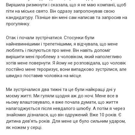
Вирішила ризикнути і сказала, що я не маю компанії, щоб
піти на міське свято. Він одразу запропонував свою
кандидатуру. Пізніше він мені сам написав та запросив на
прогулянку.
Отак і почали зустрічатися. Стосунки були
найневиннішими і трепетнішими, я відчувала, що мене
люблять і піклуються про мене. Він навіть допоміг
вирішити мені проблему з чоловіком, який наполегливо
хотів мене повернути. Я йому не розповідала, що чоловік
постійно мене тероризує, вони випадково зустрілися, але
швидко поставив чоловіка на місце.
Ми зустрічалися два тижні та це були найкращі дні у
моєму житті. Ми гуляли щодня аж до ночі. Мене все в
ньому влаштовувало, я вже почала думати, що життя
налагоджується після невдалого шлюбу. А потім я через
знайомих дізналася, що він одружений. Вже 10 років. Є
дитина дев’ять років. Для мене це було сильним ударом,
як ножем у серці.