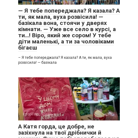
— Я тебе попереджала? Я казала? А
ти, як мала, вуха розвісила! —
базікала вона, стоячи у дверях
кімнати. — Уже все село в курсі, а
ти…! Віро, який же сором! У тебе
діти маленькі, а ти за чоловіками
бігаєш
– Я тебе попереджала? Я казала? А ти, як мала, вуха
розвісила! — базікала
Історії про кохання
0
А Катя горда, це добре, не
зазіхнула на твої дрібнички й