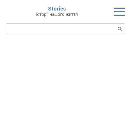
Перейти
Stories
до
Історії нашого життя
вмісту
Пошук: