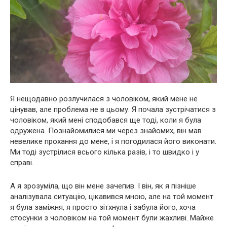
Я нещодавно розлучилася з чоловіком, який мене не
цінував, але проблема не в цьому. Я почала зустрічатися з
чоловіком, який мені сподобався ще тоді, коли я була
одружена. Познайомилися ми через знайомих, він мав
невелике прохання до мене, і я погодилася його виконати.
Ми тоді зустрілися всього кілька разів, і то швидко і у
справі.
А я зрозуміла, що він мене зачепив. І він, як я пізніше
аналізувала ситуацію, цікавився мною, але на той момент
я була заміжня, я просто зітхнула і забула його, хоча
стосунки з чоловіком на той момент були жахливі. Майже