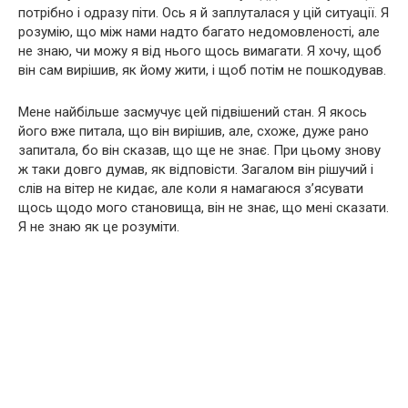
потрібно і одразу піти. Ось я й заплуталася у цій ситуації. Я
розумію, що між нами надто багато недомовленості, але
не знаю, чи можу я від нього щось вимагати. Я хочу, щоб
він сам вирішив, як йому жити, і щоб потім не пошкодував.
Мене найбільше засмучує цей підвішений стан. Я якось
його вже питала, що він вирішив, але, схоже, дуже рано
запитала, бо він сказав, що ще не знає. При цьому знову
ж таки довго думав, як відповісти. Загалом він рішучий і
слів на вітер не кидає, але коли я намагаюся з’ясувати
щось щодо мого становища, він не знає, що мені сказати.
Я не знаю як це розуміти.