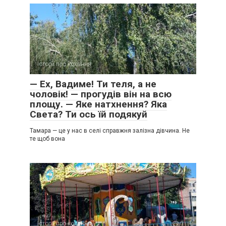
Історії про кохання
0
— Ех, Вадиме! Ти теля, а не
чоловік! — прогудів він на всю
площу. — Яке натхнення? Яка
Света? Ти ось їй подякуй
Тамара — це у нас в селі справжня залізна дівчина. Не
те щоб вона
Історії про кохання
0