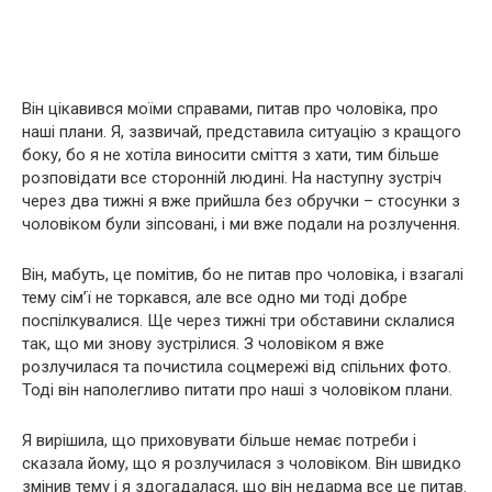
Він цікавився моїми справами, питав про чоловіка, про
наші плани. Я, зазвичай, представила ситуацію з кращого
боку, бо я не хотіла виносити сміття з хати, тим більше
розповідати все сторонній людині. На наступну зустріч
через два тижні я вже прийшла без обручки – стосунки з
чоловіком були зіпсовані, і ми вже подали на розлучення.
Він, мабуть, це помітив, бо не питав про чоловіка, і взагалі
тему сім’ї не торкався, але все одно ми тоді добре
поспілкувалися. Ще через тижні три обставини склалися
так, що ми знову зустрілися. З чоловіком я вже
розлучилася та почистила соцмережі від спільних фото.
Тоді він наполегливо питати про наші з чоловіком плани.
Я вирішила, що приховувати більше немає потреби і
сказала йому, що я розлучилася з чоловіком. Він швидко
змінив тему і я здогадалася, що він недарма все це питав.