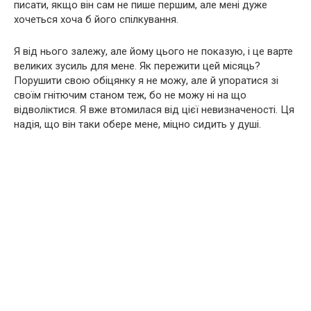
писати, якщо він сам не пише першим, але мені дуже
хочеться хоча б його спілкування.
Я від нього залежу, але йому цього не показую, і це варте
великих зусиль для мене. Як пережити цей місяць?
Порушити свою обіцянку я не можу, але й упоратися зі
своїм гнітючим станом теж, бо не можу ні на що
відволіктися. Я вже втомилася від цієї невизначеності. Ця
надія, що він таки обере мене, міцно сидить у душі.