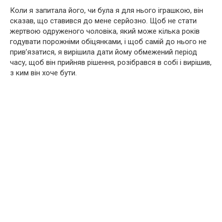
Коли я запитала його, чи була я для нього іграшкою, він
сказав, що ставився до мене серйозно. Щоб не стати
жертвою одруженого чоловіка, який може кілька років
годувати порожніми обіцянками, і щоб самій до нього не
прив’язатися, я вирішила дати йому обмежений період
часу, щоб він прийняв рішення, розібрався в собі і вирішив,
з ким він хоче бути.