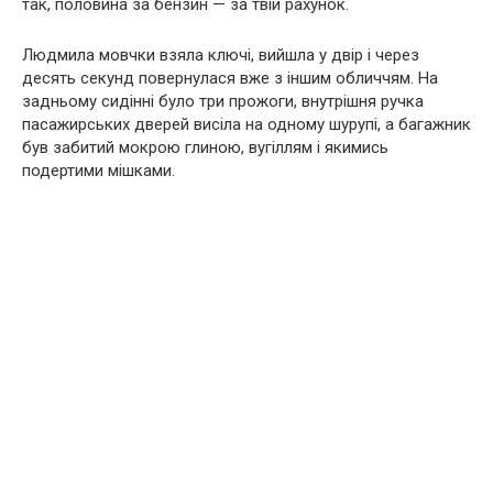
так, половина за бензин — за твій рахунок.
Людмила мовчки взяла ключі, вийшла у двір і через
десять секунд повернулася вже з іншим обличчям. На
задньому сидінні було три прожоги, внутрішня ручка
пасажирських дверей висіла на одному шурупі, а багажник
був забитий мокрою глиною, вугіллям і якимись
подертими мішками.