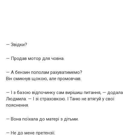
— Звідки?
— Продав мотор для човна.
— А бензин пополам рахуватимемо?
Він смикнув щокою, але промовчав.
— І з базою відпочинку сам вирішиш питання, — додала
Людмила. — І зі страховкою. І Таню не втягуй у свої
пояснення.
— Вона поїхала до матері з дітьми.
— Не до мене претензії.