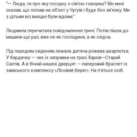
“— Люда, ти про яку поїздку з сім’єю говориш? Він мені
сказав, що поїхав на об’єкт у Чугуїв і буде без зв’язку. Ми
з дітьми всі вихідні були вдома.”
Людмила перечитала повідомлення тричі. Потім пішла до
машини ще раз, вже не як господиня, а як слідча.
Під переднім сидінням лежала дитяча рожева шкарпетка.
У бардачку — чек із заправки на трасі Харків—Старий
Салтів. А в бічній кишені дверцят — паперовий браслет із
заміського комплексу «Лісовий берег». На п’ятьох осіб.