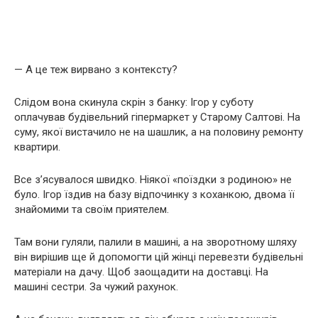
— А це теж вирвано з контексту?
Слідом вона скинула скрін з банку: Ігор у суботу
оплачував будівельний гіпермаркет у Старому Салтові. На
суму, якої вистачило не на шашлик, а на половину ремонту
квартири.
Все з’ясувалося швидко. Ніякої «поїздки з родиною» не
було. Ігор їздив на базу відпочинку з коханкою, двома її
знайомими та своїм приятелем.
Там вони гуляли, палили в машині, а на зворотному шляху
він вирішив ще й допомогти цій жінці перевезти будівельні
матеріали на дачу. Щоб заощадити на доставці. На
машині сестри. За чужий рахунок.