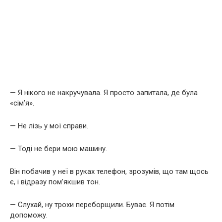
— Я нікого не накручувала. Я просто запитала, де була
«сім’я».
— Не лізь у мої справи.
— Тоді не бери мою машину.
Він побачив у неї в руках телефон, зрозумів, що там щось
є, і відразу пом’якшив тон.
— Слухай, ну трохи переборщили. Буває. Я потім
допоможу.