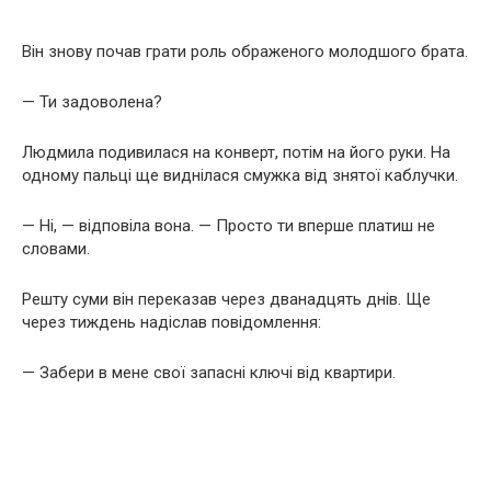
Він знову почав грати роль ображеного молодшого брата.
— Ти задоволена?
Людмила подивилася на конверт, потім на його руки. На
одному пальці ще виднілася смужка від знятої каблучки.
— Ні, — відповіла вона. — Просто ти вперше платиш не
словами.
Решту суми він переказав через дванадцять днів. Ще
через тиждень надіслав повідомлення:
— Забери в мене свої запасні ключі від квартири.