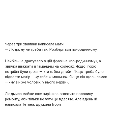
Через три хвилини написала мати:
— Люда, ну не треба так. Розберіться по-родинному.
Найбільше дратувало в цій фразі не «по-родинному», а
звичка вважати її гаманцем на колесах. Якщо Ігорю
потрібні були гроші — «ти ж без дітей». Якщо треба було
відвезти матір — «у тебе ж машина». Якщо він щось ламав
— «ну він же чоловік, у нього нерви».
Людмила майже вже вирішила оплатити половину
ремонту, аби тільки не чути це вдесяте. Але вдень їй
написала Тетяна, дружина Ігоря.