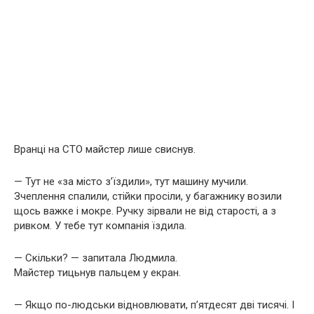
Вранці на СТО майстер лише свиснув.
— Тут не «за місто з’їздили», тут машину мучили.
Зчеплення спалили, стійки просіли, у багажнику возили
щось важке і мокре. Ручку зірвали не від старості, а з
ривком. У тебе тут компанія їздила.
— Скільки? — запитала Людмила.
Майстер тицьнув пальцем у екран.
— Якщо по-людськи відновлювати, п’ятдесят дві тисячі. І