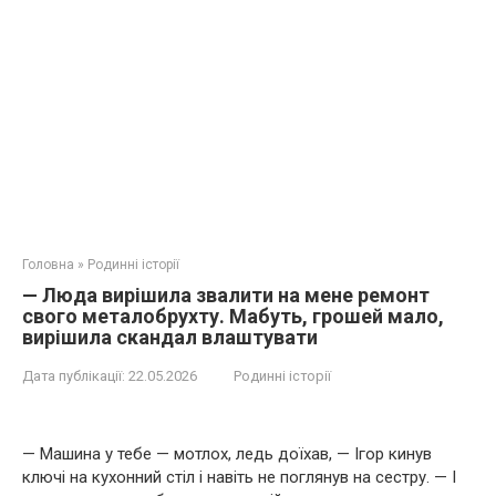
Головна
»
Родинні історії
— Люда вирішила звалити на мене ремонт
свого металобрухту. Мабуть, грошей мало,
вирішила скандал влаштувати
Дата публікації:
22.05.2026
Родинні історії
— Машина у тебе — мотлох, ледь доїхав, — Ігор кинув
ключі на кухонний стіл і навіть не поглянув на сестру. — І