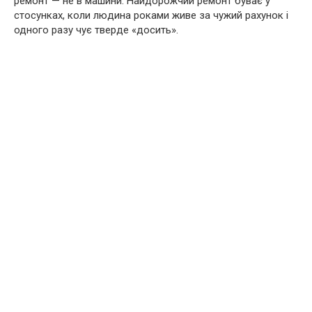
ремонт — не в машини. Найдорожчий ремонт буває у
стосунках, коли людина роками живе за чужий рахунок і
одного разу чує тверде «досить».