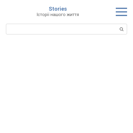
Перейти
Stories
до
Історії нашого життя
вмісту
Пошук: