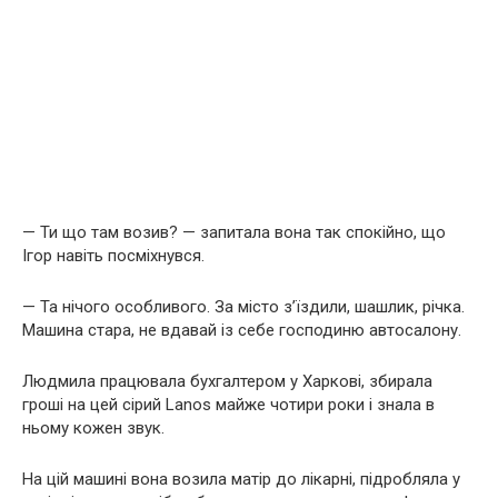
— Ти що там возив? — запитала вона так спокійно, що
Ігор навіть посміхнувся.
— Та нічого особливого. За місто з’їздили, шашлик, річка.
Машина стара, не вдавай із себе господиню автосалону.
Людмила працювала бухгалтером у Харкові, збирала
гроші на цей сірий Lanos майже чотири роки і знала в
ньому кожен звук.
На цій машині вона возила матір до лікарні, підробляла у