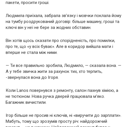
пакети, просити гроші.
Людмила приїхала, забрала зв’язку і мовчки поклала йому
на тумбу роздрукований договір: більше машину, гроші та
ключі він у неї не бере за жодних обставин.
Він хотів щось сказати про спорідненість, про помилки,
про те, що «у всіх буває». Але в коридор вийшла мати і
вперше не стала між ними.
— Ти все правильно зробила, Людмило, — сказала вона. —
А у тебе звичка жити за рахунок тих, хто терпить,
-звернулася вона до Ігоря.
Коли Lanos повернувся з ремонту, салон пахнув хімією, а
не тютюном. Нова ручка дверей працювала м’яко.
Багажник вичистили.
Ігор більше не просив ні ключів, ні «виручити до зарплати».
Мабуть, тому що зрозумів просту річ: найдорожчий