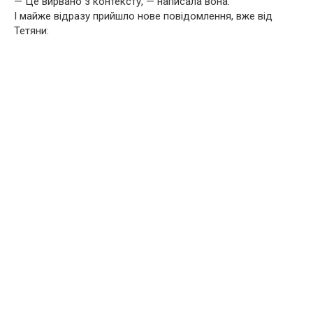
— Це вирвано з контексту, — написала вона.
І майже відразу прийшло нове повідомлення, вже від
Тетяни: