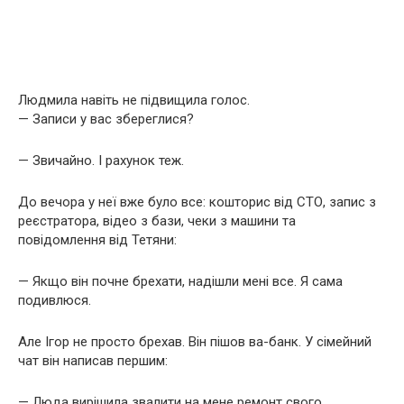
Людмила навіть не підвищила голос.
— Записи у вас збереглися?
— Звичайно. І рахунок теж.
До вечора у неї вже було все: кошторис від СТО, запис з
реєстратора, відео з бази, чеки з машини та
повідомлення від Тетяни:
— Якщо він почне брехати, надішли мені все. Я сама
подивлюся.
Але Ігор не просто брехав. Він пішов ва-банк. У сімейний
чат він написав першим:
— Люда вирішила звалити на мене ремонт свого