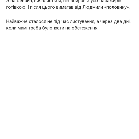
А на бензин, виявляється, він збирав з усіх пасажирів
готівкою. І після цього вимагав від Людмили «половину».
Найважче сталося не під час листування, а через два дні,
коли мамі треба було їхати на обстеження.