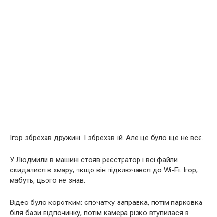
Ігор збрехав дружині. І збрехав їй. Але це було ще не все.
У Людмили в машині стояв реєстратор і всі файли
скидалися в хмару, якщо він підключався до Wi-Fi. Ігор,
мабуть, цього не знав.
Відео було коротким: спочатку заправка, потім парковка
біля бази відпочинку, потім камера різко втупилася в