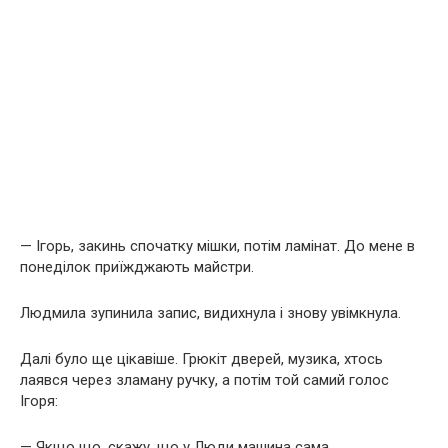
— Ігорь, закинь спочатку мішки, потім ламінат. До мене в
понеділок приїжджають майстри.
Людмила зупинила запис, видихнула і знову увімкнула.
Далі було ще цікавіше. Грюкіт дверей, музика, хтось
лаявся через зламану ручку, а потім той самий голос
Ігоря:
— Якщо що, скажу, що у Люди машина сама