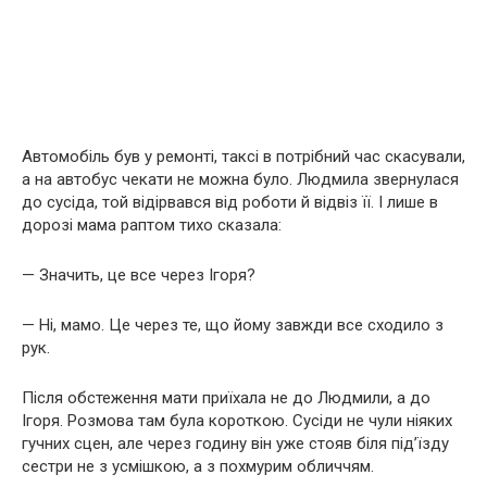
Автомобіль був у ремонті, таксі в потрібний час скасували,
а на автобус чекати не можна було. Людмила звернулася
до сусіда, той відірвався від роботи й відвіз її. І лише в
дорозі мама раптом тихо сказала:
— Значить, це все через Ігоря?
— Ні, мамо. Це через те, що йому завжди все сходило з
рук.
Після обстеження мати приїхала не до Людмили, а до
Ігоря. Розмова там була короткою. Сусіди не чули ніяких
гучних сцен, але через годину він уже стояв біля під’їзду
сестри не з усмішкою, а з похмурим обличчям.