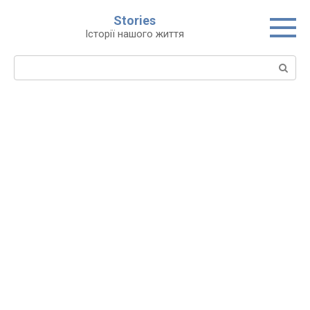
Перейти
Stories
до
Історії нашого життя
вмісту
Пошук: