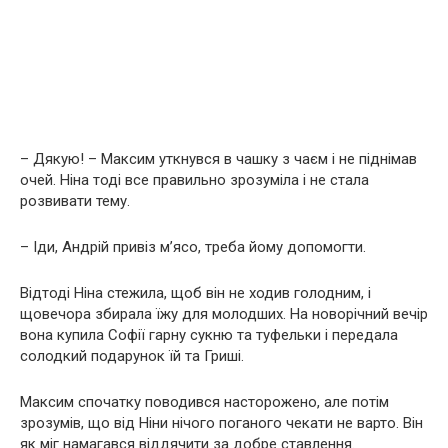
– Дякую! – Максим уткнувся в чашку з чаєм і не піднімав
очей. Ніна тоді все правильно зрозуміла і не стала
розвивати тему.
– Іди, Андрій привіз м’ясо, треба йому допомогти.
Відтоді Ніна стежила, щоб він не ходив голодним, і
щовечора збирала їжу для молодших. На новорічний вечір
вона купила Софії гарну сукню та туфельки і передала
солодкий подарунок їй та Гриші.
Максим спочатку поводився насторожено, але потім
зрозумів, що від Ніни нічого поганого чекати не варто. Він
як міг намагався віддячити за добре ставлення.