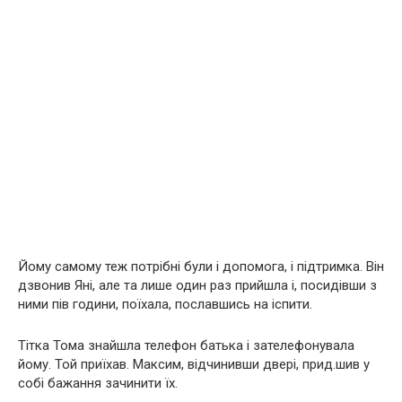
Йому самому теж потрібні були і допомога, і підтримка. Він
дзвонив Яні, але та лише один раз прийшла і, посидівши з
ними пів години, поїхала, пославшись на іспити.
Тітка Тома знайшла телефон батька і зателефонувала
йому. Той приїхав. Максим, відчинивши двері, прид.шив у
собі бажання зачинити їх.