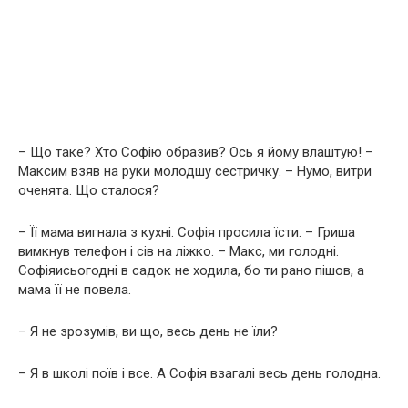
– Що таке? Хто Софію образив? Ось я йому влаштую! –
Максим взяв на руки молодшу сестричку. – Нумо, витри
оченята. Що сталося?
– Її мама вигнала з кухні. Софія просила їсти. – Гриша
вимкнув телефон і сів на ліжко. – Макс, ми голодні.
Софіяисьогодні в садок не ходила, бо ти рано пішов, а
мама її не повела.
– Я не зрозумів, ви що, весь день не їли?
– Я в школі поїв і все. А Софія взагалі весь день голодна.