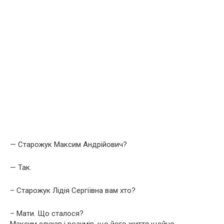
— Старожук Максим Андрійович?
— Так.
– Старожук Лідія Сергіївна вам хто?
– Мати. Що сталося?
Максим слухав і розумів, що його життя щойно