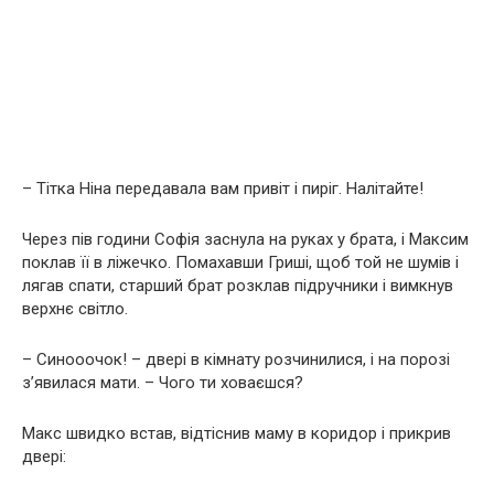
– Тітка Ніна передавала вам привіт і пиріг. Налітайте!
Через пів години Софія заснула на руках у брата, і Максим
поклав її в ліжечко. Помахавши Гриші, щоб той не шумів і
лягав спати, старший брат розклав підручники і вимкнув
верхнє світло.
– Синооочок! – двері в кімнату розчинилися, і на порозі
з’явилася мати. – Чого ти ховаєшся?
Макс швидко встав, відтіснив маму в коридор і прикрив
двері: