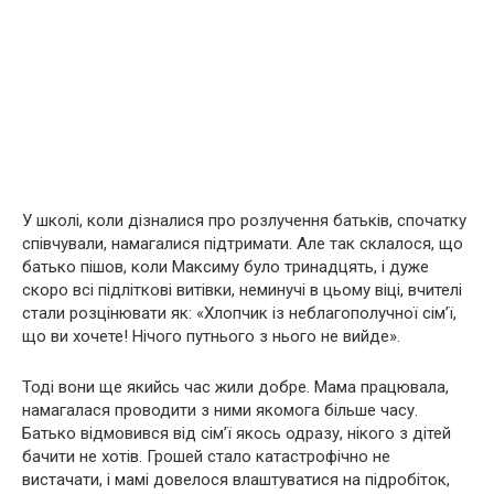
У школі, коли дізналися про розлучення батьків, спочатку
співчували, намагалися підтримати. Але так склалося, що
батько пішов, коли Максиму було тринадцять, і дуже
скоро всі підліткові витівки, неминучі в цьому віці, вчителі
стали розцінювати як: «Хлопчик із неблагополучної сім’ї,
що ви хочете! Нічого путнього з нього не вийде».
Тоді вони ще якийсь час жили добре. Мама працювала,
намагалася проводити з ними якомога більше часу.
Батько відмовився від сім’ї якось одразу, нікого з дітей
бачити не хотів. Грошей стало катастрофічно не
вистачати, і мамі довелося влаштуватися на підробіток,