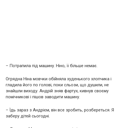
– Потрапила під машину. Ніно, її більше немає.
Огрядна Ніна мовчки обійняла худенького хлопчика і
гладила його по голові, поки сльози, що душили, не
знайшли виходу. Андрій зняв фартух, кивнув своєму
помічникові і пішов заводити машину.
– Їдь зараз з Андрієм, він все зробить, розбереться. Я
заберу дітей сьогодні.