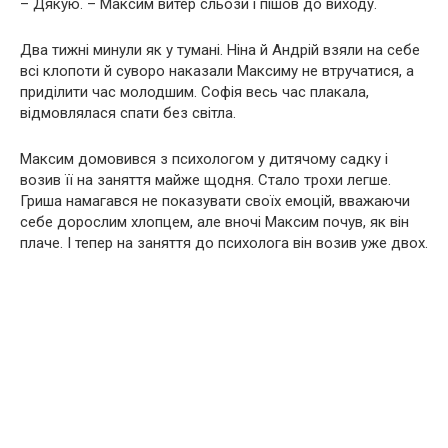
– Дякую. – Максим витер сльози і пішов до виходу.
Два тижні минули як у тумані. Ніна й Андрій взяли на себе
всі клопоти й суворо наказали Максиму не втручатися, а
приділити час молодшим. Софія весь час плакала,
відмовлялася спати без світла.
Максим домовився з психологом у дитячому садку і
возив її на заняття майже щодня. Стало трохи легше.
Гриша намагався не показувати своїх емоцій, вважаючи
себе дорослим хлопцем, але вночі Максим почув, як він
плаче. І тепер на заняття до психолога він возив уже двох.