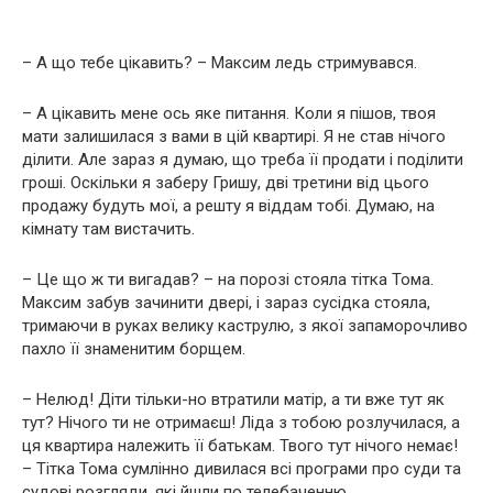
– А що тебе цікавить? – Максим ледь стримувався.
– А цікавить мене ось яке питання. Коли я пішов, твоя
мати залишилася з вами в цій квартирі. Я не став нічого
ділити. Але зараз я думаю, що треба її продати і поділити
гроші. Оскільки я заберу Гришу, дві третини від цього
продажу будуть мої, а решту я віддам тобі. Думаю, на
кімнату там вистачить.
– Це що ж ти вигадав? – на порозі стояла тітка Тома.
Максим забув зачинити двері, і зараз сусідка стояла,
тримаючи в руках велику каструлю, з якої запаморочливо
пахло її знаменитим борщем.
– Нелюд! Діти тільки-но втратили матір, а ти вже тут як
тут? Нічого ти не отримаєш! Ліда з тобою розлучилася, а
ця квартира належить її батькам. Твого тут нічого немає!
– Тітка Тома сумлінно дивилася всі програми про суди та
судові розгляди, які йшли по телебаченню.