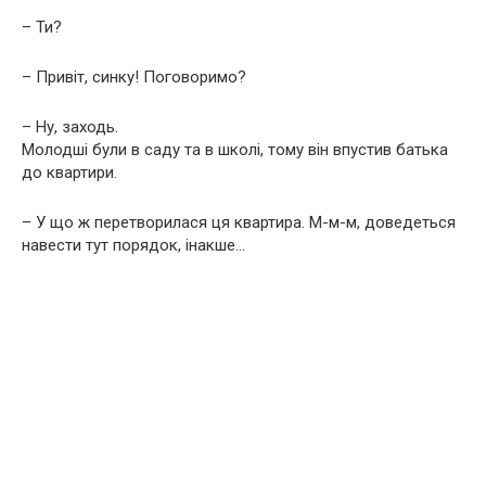
– Ти?
– Привіт, синку! Поговоримо?
– Ну, заходь.
Молодші були в саду та в школі, тому він впустив батька
до квартири.
– У що ж перетворилася ця квартира. М-м-м, доведеться
навести тут порядок, інакше…