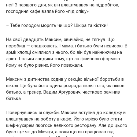
неї! З першого дня, як він влаштувався на підробіток,
господиня кафе взяла його «під опіку»:
– Тебе голодом морять чи що? Шкіра та кістки!
На свої двадцять Максим, звичайно, не тягнув. Що
поробиш — спадковість. І мама, і батько були невисокі. В
армії хлопці сміялися з нього, бо він був найнижчим на
зріст. І тільки завдяки тому, що за фізичною формою
йому не було рівних, його поважали.
Максим з дитинства ходив у секцію вільної боротьби в
школі. Це була його єдина розрада після того, як пішов
батько, а тренер, Вадим Артурович, частково замінив
батька.
Повернувшись зі служби, Максим вступив до коледжу й
влаштувався на роботу в кафе. Його мрією було стати
шеф-кухарем якогось великого ресторану. Але до цього
було ще як до Місяця, а поки що він працював під