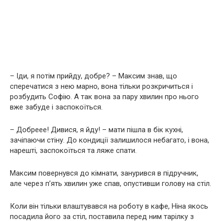
– Іди, я потім прийду, добре? – Максим знав, що
сперечатися з нею марно, вона тільки розкричиться і
розбудить Софію. А так вона за пару хвилин про нього
вже забуде і заспокоїться.
– Добреее! Дивися, я йду! – мати пішла в бік кухні,
зачіпаючи стіну. До кондиції залишилося небагато, і вона,
нарешті, заспокоїться та ляже спати.
Максим повернувся до кімнати, занурився в підручник,
але через п’ять хвилин уже спав, опустивши голову на стіл.
Коли він тільки влаштувався на роботу в кафе, Ніна якось
посадила його за стіл, поставила перед ним тарілку з