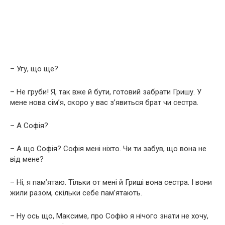
– Угу, що ще?
– Не груби! Я, так вже й бути, готовий забрати Гришу. У
мене нова сім’я, скоро у вас з’явиться брат чи сестра.
– А Софія?
– А що Софія? Софія мені ніхто. Чи ти забув, що вона не
від мене?
– Ні, я пам’ятаю. Тільки от мені й Гриші вона сестра. І вони
жили разом, скільки себе пам’ятають.
– Ну ось що, Максиме, про Софію я нічого знати не хочу,