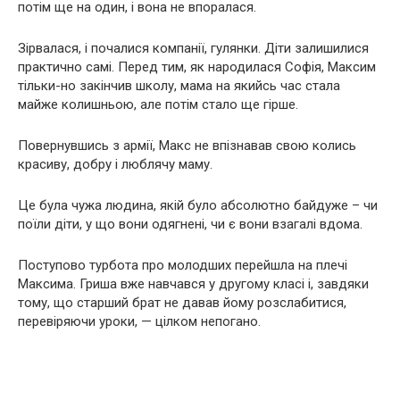
потім ще на один, і вона не впоралася.
Зірвалася, і почалися компанії, гулянки. Діти залишилися
практично самі. Перед тим, як народилася Софія, Максим
тільки-но закінчив школу, мама на якийсь час стала
майже колишньою, але потім стало ще гірше.
Повернувшись з армії, Макс не впізнавав свою колись
красиву, добру і люблячу маму.
Це була чужа людина, якій було абсолютно байдуже – чи
поїли діти, у що вони одягнені, чи є вони взагалі вдома.
Поступово турбота про молодших перейшла на плечі
Максима. Гриша вже навчався у другому класі і, завдяки
тому, що старший брат не давав йому розслабитися,
перевіряючи уроки, — цілком непогано.