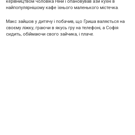
керівництвом чоловіка Ніни і опановував ази кухні в
найпопулярнішому кафе їхнього маленького містечка.
Макс зайшов у дитячу і побачив, що Гриша валяється на
своєму ліжку, граючи в якусь гру на телефоні, а Софія
сидить, обіймаючи свого зайчика, і плаче.