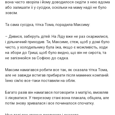
вона часто хворіла і йому доводилося сидіти з нею вдома
або залишати її у сусідки, оскільки на маму надії не було
зовсім.
Та сама сусідка, тітка Тома, порадила Максиму:
– Дивися, заберуть дітей. На Ліду вже не раз скаржилися,
і дільничний приходив. Ти, Максиме, стеж, щоб у домі було
чисто, у холодильнику була їжа, якщо є можливість, ходи
на збори до Гриші, щоб було видно, що він не сирота, та
не запізнюйся за Софією до садка.
Максим намагався робити все так, як сказала тітка Тома,
але не завжди встигав прибирати після маминих компаній.
Їхню сім’ю все-таки поставили на облік.
Багато разів він намагався поговорити з матір’ю, вмовляв
її лікуватися. У тверезому стані вона плакала, обіцяла, але
потім знову зривалася і все починалося спочатку.
Ніна тоді все уважно вислухала і сказала: