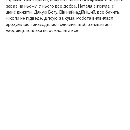
отримує хіміотерапію, а він ніколи не поскаржився, що все
зараз на ньому. У нього все добре. Наталя зітхнула: є
шанс вижити. Дякую Богу, Він найнадійніший, все бачить.
Ніколи не підведе. Дякую за кума. Робота виявилася
зрозумілою і знаходилися хвилини, щоб залишитися
наодинці, поплакати, осмислити все.