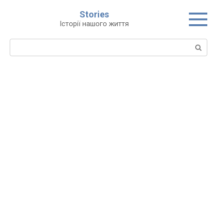
Перейти
Stories
до
Історії нашого життя
вмісту
Пошук: