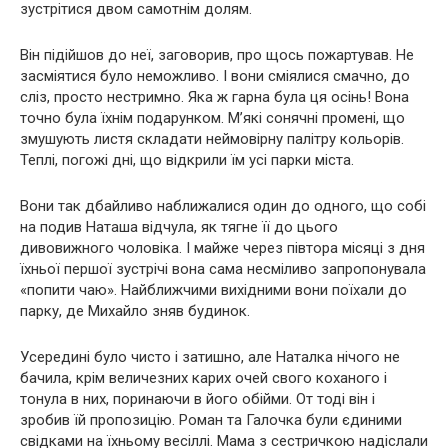
зустрітися двом самотнім долям.
Він підійшов до неї, заговорив, про щось пожартував. Не
засміятися було неможливо. І вони сміялися смачно, до
сліз, просто нестримно. Яка ж гарна була ця осінь! Вона
точно була їхнім подарунком. М’які сонячні промені, що
змушують листя складати неймовірну палітру кольорів.
Теплі, погожі дні, що відкрили їм усі парки міста.
Вони так дбайливо наближалися один до одного, що собі
на подив Наташа відчула, як тягне її до цього
дивовижного чоловіка. І майже через півтора місяці з дня
їхньої першої зустрічі вона сама несміливо запропонувала
«попити чаю». Найближчими вихідними вони поїхали до
парку, де Михайло зняв будинок.
Усередині було чисто і затишно, але Наталка нічого не
бачила, крім величезних карих очей свого коханого і
тонула в них, поринаючи в його обійми. От тоді він і
зробив їй пропозицію. Роман та Галочка були єдиними
свідками на їхньому весіллі. Мама з сестричкою надіслали