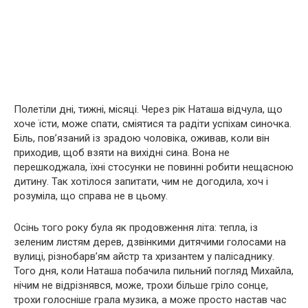
Полетіли дні, тижні, місяці. Через рік Наташа відчула, що
хоче їсти, може спати, сміятися та радіти успіхам синочка.
Біль, пов’язаний із зрадою чоловіка, оживав, коли він
приходив, щоб взяти на вихідні сина. Вона не
перешкоджала, їхні стосунки не повинні робити нещасною
дитину. Так хотілося запитати, чим не догодила, хоч і
розуміла, що справа не в цьому.
Осінь того року була як продовження літа: тепла, із
зеленим листям дерев, дзвінкими дитячими голосами на
вулиці, різнобарв’ям айстр та хризантем у палісаднику.
Того дня, коли Наташа побачила пильний погляд Михайла,
нічим не відрізнявся, може, трохи більше гріло сонце,
трохи голосніше грала музика, а може просто настав час