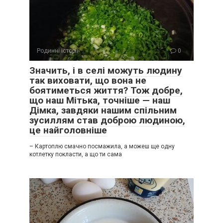
Родинні історії
0
Значить, і в селі можуть людину
так виховати, що вона не
боятиметься життя? Тож добре,
що наш Мітька, точніше — наш
Дімка, завдяки нашим спільним
зусиллям став доброю людиною,
це найголовніше
– Картоплю смачно посмажила, а можеш ще одну
котлетку покласти, а що ти сама