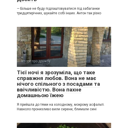
— Більше не буду підлаштовуватися під забаганки
тридцятирічних, шукайте собі інших. Антон так різко
Історії про дружбу
0
Тієї ночі я зрозуміла, що таке
справжня любов. Вона не має
нічого спільного з посадами та
ввічливістю. Вона пахне
домашньою їжею
Я прийшла до тями на холодному, мокрому асфальті.
Навколо пронизливо вили сирени, блимали сині