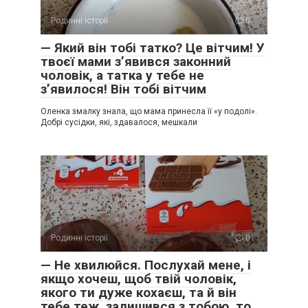
Родинні історії
0
— Який він тобі татко? Це вітчим! У
твоєї мами з’явився законний
чоловік, а татка у тебе не
з’явилося! Він тобі вітчим
Оленка змалку знала, що мама принесла її «у подолі».
Добрі сусідки, які, здавалося, мешкали
Родинні історії
0
— Не хвилюйся. Послухай мене, і
якщо хочеш, щоб твій чоловік,
якого ти дуже кохаєш, та й він
тебе теж, залишився з тобою, то