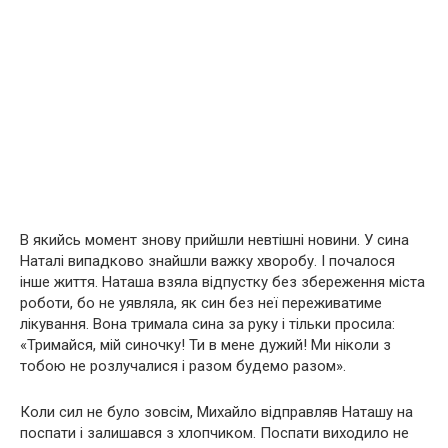
В якийсь момент знову прийшли невтішні новини. У сина
Наталі випадково знайшли важку хворобу. І почалося
інше життя. Наташа взяла відпустку без збереження міста
роботи, бо не уявляла, як син без неї переживатиме
лікування. Вона тримала сина за руку і тільки просила:
«Тримайся, мій синочку! Ти в мене дужий! Ми ніколи з
тобою не розлучалися і разом будемо разом».
Коли сил не було зовсім, Михайло відправляв Наташу на
поспати і залишався з хлопчиком. Поспати виходило не