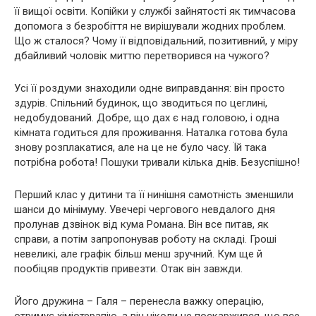
її вищої освіти. Копійки у службі зайнятості як тимчасова
допомога з безробіття не вирішували жодних проблем.
Що ж сталося? Чому її відповідальний, позитивний, у міру
дбайливий чоловік миттю перетворився на чужого?
Усі її роздуми знаходили одне виправдання: він просто
здурів. Спільний будинок, що зводиться по цеглині,
недобудований. Добре, що дах є над головою, і одна
кімната годиться для проживання. Наталка готова була
знову розплакатися, але на це не було часу. Їй така
потрібна робота! Пошуки тривали кілька днів. Безуспішно!
Перший клас у дитини та її нинішня самотність зменшили
шанси до мінімуму. Увечері чергового невдалого дня
пролунав дзвінок від кума Романа. Він все питав, як
справи, а потім запропонував роботу на складі. Гроші
невеликі, але графік більш менш зручний. Кум ще й
пообіцяв продуктів привезти. Отак він завжди.
Його дружина – Галя – перенесла важку операцію,