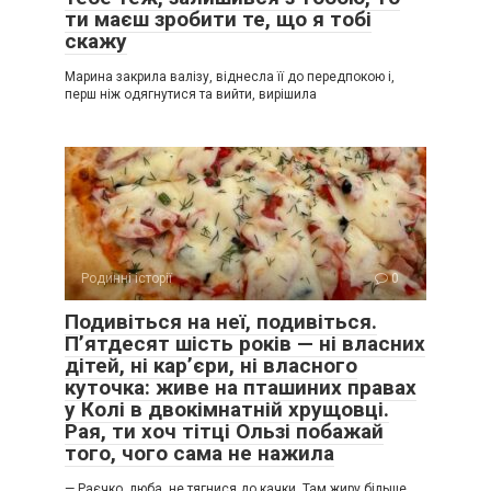
ти маєш зробити те, що я тобі
скажу
Марина закрила валізу, віднесла її до передпокою і,
перш ніж одягнутися та вийти, вирішила
Родинні історії
0
Подивіться на неї, подивіться.
П’ятдесят шість років — ні власних
дітей, ні кар’єри, ні власного
куточка: живе на пташиних правах
у Колі в двокімнатній хрущовці.
Рая, ти хоч тітці Ользі побажай
того, чого сама не нажила
— Раєчко, люба, не тягнися до качки. Там жиру більше,