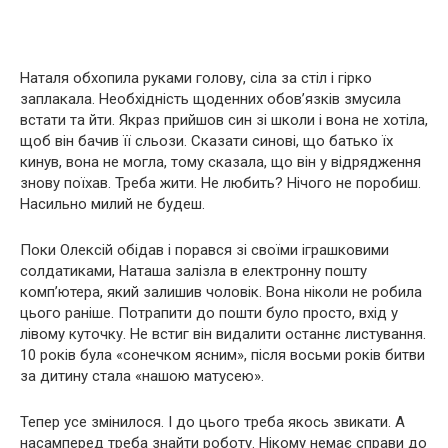
Наталя обхопила руками голову, сіла за стіл і гірко
заплакала. Необхідність щоденних обов’язків змусила
встати та йти. Якраз прийшов син зі школи і вона не хотіла,
щоб він бачив її сльози. Сказати синові, що батько їх
кинув, вона не могла, тому сказала, що він у відрядження
знову поїхав. Треба жити. Не любить? Нічого не поробиш.
Насильно милий не будеш.
Поки Олексій обідав і порався зі своїми іграшковими
солдатиками, Наташа залізла в електронну пошту
комп’ютера, який залишив чоловік. Вона ніколи не робила
цього раніше. Потрапити до пошти було просто, вхід у
лівому куточку. Не встиг він видалити останнє листування.
10 років була «сонечком ясним», після восьми років битви
за дитину стала «нашою матусею».
Тепер усе змінилося. І до цього треба якось звикати. А
насамперед треба знайти роботу. Нікому немає справи до