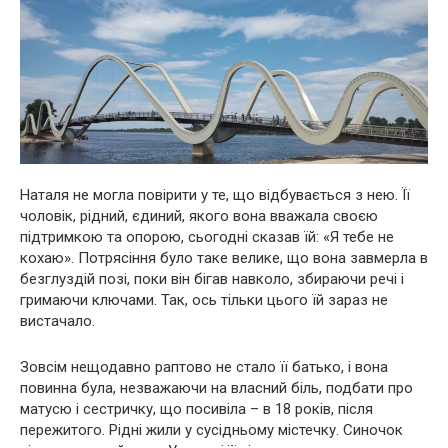
Наталя не могла повірити у те, що відбувається з нею. Її
чоловік, рідний, єдиний, якого вона вважала своєю
підтримкою та опорою, сьогодні сказав їй: «Я тебе не
кохаю». Потрясіння було таке велике, що вона завмерла в
безглуздій позі, поки він бігав навколо, збираючи речі і
гримаючи ключами. Так, ось тільки цього їй зараз не
вистачало.
Зовсім нещодавно раптово не стало її батько, і вона
повинна була, незважаючи на власний біль, подбати про
матусю і сестричку, що посивіла – в 18 років, після
пережитого. Рідні жили у сусідньому містечку. Синочок