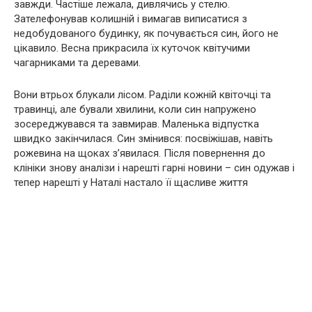
завжди. Частіше лежала, дивлячись у стелю.
Зателефонував колишній і вимагав виписатися з
недобудованого будинку, як почувається син, його не
цікавило. Весна прикрасила їх куточок квітучими
чагарниками та деревами.
Вони втрьох блукали лісом. Раділи кожній квіточці та
травинці, але бували хвилини, коли син напружено
зосереджувався та завмирав. Маленька відпустка
швидко закінчилася. Син змінився: посвіжішав, навіть
рожевина на щоках з’явилася. Після повернення до
клініки знову аналізи і нарешті гарні новини – син одужав і
тепер нарешті у Наталі настало її щасливе життя