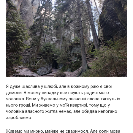
Я дуже щаслива у шлюбі, але в кожному раю є свої
демони. В моєму випадку все псують родичі мого
чоловіка. Вони у буквальному значенні слова тягнуть із
нього гроші. Ми живемо у моїй квартирі, тому що у
чоловіка власного житла немає, але обидва непогано
заробляємо.
Живемо ми мирно, майже не сваримося. Але коли мова