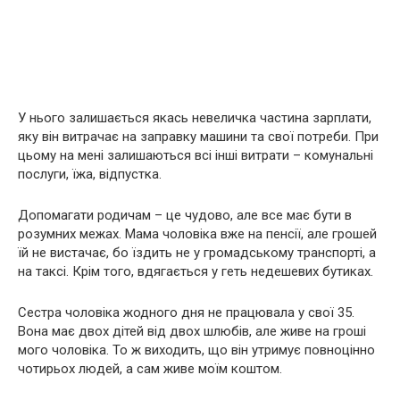
У нього залишається якась невеличка частина зарплати,
яку він витрачає на заправку машини та свої потреби. При
цьому на мені залишаються всі інші витрати – комунальні
послуги, їжа, відпустка.
Допомагати родичам – це чудово, але все має бути в
розумних межах. Мама чоловіка вже на пенсії, але грошей
їй не вистачає, бо їздить не у громадському транспорті, а
на таксі. Крім того, вдягається у геть недешевих бутиках.
Сестра чоловіка жодного дня не працювала у свої 35.
Вона має двох дітей від двох шлюбів, але живе на гроші
мого чоловіка. То ж виходить, що він утримує повноцінно
чотирьох людей, а сам живе моїм коштом.