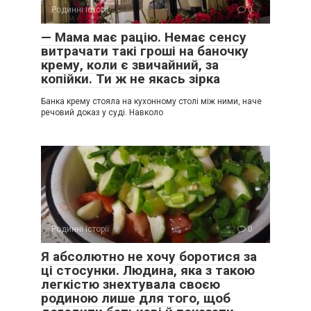
Родинні історії
0
— Мама має рацію. Немає сенсу
витрачати такі гроші на баночку
крему, коли є звичайний, за
копійки. Ти ж не якась зірка
Банка крему стояла на кухонному столі між ними, наче
речовий доказ у суді. Навколо
Родинні історії
0
Я абсолютно не хочу боротися за
ці стосунки. Людина, яка з такою
легкістю знехтувала своєю
родиною лише для того, щоб