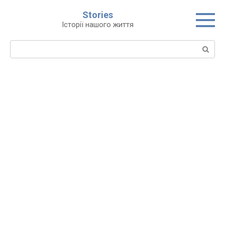
Перейти
Stories
до
Історії нашого життя
вмісту
Пошук: