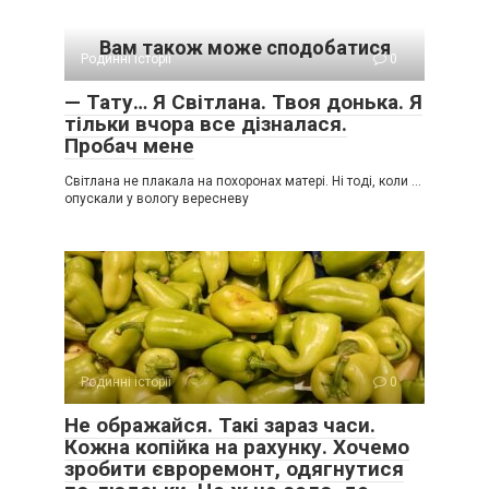
Вам також може сподобатися
Родинні історії
0
— Тату… Я Світлана. Твоя донька. Я
тільки вчора все дізналася.
Пробач мене
Світлана не плакала на похоронах матері. Ні тоді, коли …
опускали у вологу вересневу
Родинні історії
0
Не ображайся. Такі зараз часи.
Кожна копійка на рахунку. Хочемо
зробити євроремонт, одягнутися