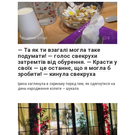
Родинні історії
0
— Та як ти взагалі могла таке
подумати! — голос свекрухи
затремтів від обурення. — Красти у
своїх — це останнє, що я могла б
зробити! — кинула свекруха
Ірина заглянула в скриньку перед тим, як одягнутися на
день народження колеги — шукала