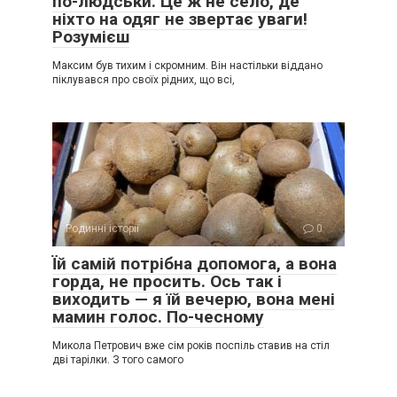
по-людськи. Це ж не село, де
ніхто на одяг не звертає уваги!
Розумієш
Максим був тихим і скромним. Він настільки віддано
піклувався про своїх рідних, що всі,
Родинні історії
0
Їй самій потрібна допомога, а вона
горда, не просить. Ось так і
виходить — я їй вечерю, вона мені
мамин голос. По-чесному
Микола Петрович вже сім років поспіль ставив на стіл
дві тарілки. З того самого