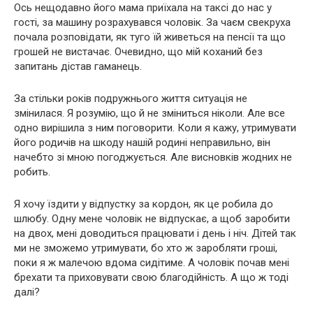
Ось нещодавно його мама приїхала на таксі до нас у
гості, за машину розрахувався чоловік. За чаєм свекруха
почала розповідати, як туго їй живеться на пенсії та що
грошей не вистачає. Очевидно, що мій коханий без
запитань дістав гаманець.
За стільки років подружнього життя ситуація не
змінилася. Я розумію, що й не зміниться ніколи. Але все
одно вирішила з ним поговорити. Коли я кажу, утримувати
його родичів на шкоду нашій родині неправильно, він
начебто зі мною погоджується. Але висновків жодних не
робить.
Я хочу їздити у відпустку за кордон, як це робила до
шлюбу. Одну мене чоловік не відпускає, а щоб заробити
на двох, мені доводиться працювати і день і ніч. Дітей так
ми не зможемо утримувати, бо хто ж заробляти гроші,
поки я ж малечою вдома сидітиме. А чоловік почав мені
брехати та приховувати свою благодійність. А що ж тоді
далі?