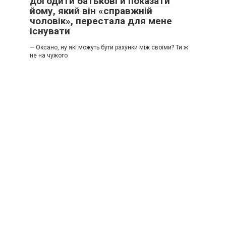
догодити батькові й показати
йому, який він «справжній
чоловік», перестала для мене
існувати
— Оксано, ну які можуть бути рахунки між своїми? Ти ж
не на чужого