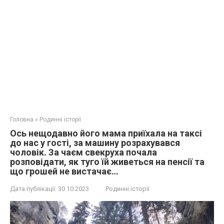
Головна
»
Родинні історії
Ось нещодавно його мама приїхала на таксі
до нас у гості, за машину розрахувався
чоловік. За чаєм свекруха почала
розповідати, як туго їй живеться на пенсії та
що грошей не вистачає…
Дата публікації:
30.10.2023
Родинні історії