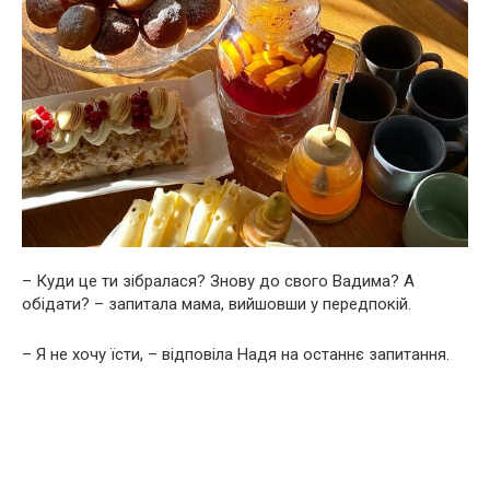
– Куди це ти зібралася? Знову до свого Вадима? А
обідати? – запитала мама, вийшовши у передпокій.
– Я не хочу їсти, – відповіла Надя на останнє запитання.