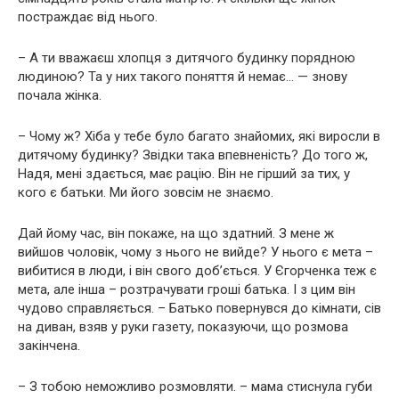
постраждає від нього.
– А ти вважаєш хлопця з дитячого будинку порядною
людиною? Та у них такого поняття й немає… — знову
почала жінка.
– Чому ж? Хіба у тебе було багато знайомих, які виросли в
дитячому будинку? Звідки така впевненість? До того ж,
Надя, мені здається, має рацію. Він не гірший за тих, у
кого є батьки. Ми його зовсім не знаємо.
Дай йому час, він покаже, на що здатний. З мене ж
вийшов чоловік, чому з нього не вийде? У нього є мета –
вибитися в люди, і він свого доб’ється. У Єгорченка теж є
мета, але інша – розтрачувати гроші батька. І з цим він
чудово справляється. – Батько повернувся до кімнати, сів
на диван, взяв у руки газету, показуючи, що розмова
закінчена.
– З тобою неможливо розмовляти. – мама стиснула губи