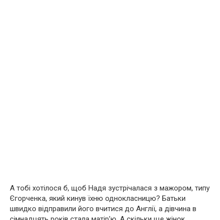
А тобі хотілося б, щоб Надя зустрічалася з мажором, типу
Єгорченка, який кинув їхню однокласницю? Батьки
швидко відправили його вчитися до Англії, а дівчина в
сімнадцять років стала матір’ю. А скільки ще жінок