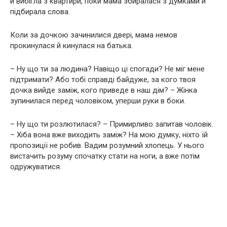
й вибігла з квартири, поки мама збиралася з думками й
підбирала слова.
Коли за дочкою зачинилися двері, мама немов
прокинулася й кинулася на батька.
– Ну що ти за людина? Навіщо ці спогади? Не міг мене
підтримати? Або тобі справді байдуже, за кого твоя
дочка вийде заміж, кого приведе в наш дім? – Жінка
зупинилася перед чоловіком, уперши руки в боки.
– Ну що ти розлютилася? – Примирливо запитав чоловік.
– Хіба вона вже виходить заміж? На мою думку, ніхто їй
пропозиції не робив. Вадим розумний хлопець. У нього
вистачить розуму спочатку стати на ноги, а вже потім
одружуватися.