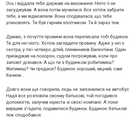
Ось і віддала тебе державі на виховання. Ніхто її не
засуджував. А вона потім мучилася. Все хотіла забрати
тебе, а ми відмовляли. Вона сподівалася, що тебе
усиновлять. Ти був гарним хлопчиком. Та й зараз теж.
Думаю, з почуття провини вона переписала тобі будинок.
Ти для неї ніхто. Хотіла загладити провину. Адже у неї є
сестра, у тієї четверо дітей, племінників Валентини. Один
приїжджав на похорон, судом погрожував, коли про
заповіт дізнався. А що ти з будинком робитимеш?
Житимеш? Чи продаси? Будинок хороший, міцний, самі
бачили…
Довго вони ще говорили, ледь не запізнилися на автобус.
Надя все розповіла своєму батькові, той погодився
допомогти, залучив юриста зі своєї компанії. А поки
вирішив з’їздити, подивитися будинок. Будинок батькові
теж сподобався.