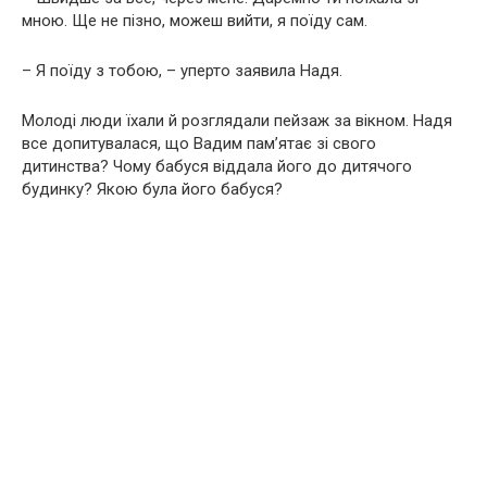
мною. Ще не пізно, можеш вийти, я поїду сам.
– Я поїду з тобою, – уперто заявила Надя.
Молоді люди їхали й розглядали пейзаж за вікном. Надя
все допитувалася, що Вадим пам’ятає зі свого
дитинства? Чому бабуся віддала його до дитячого
будинку? Якою була його бабуся?