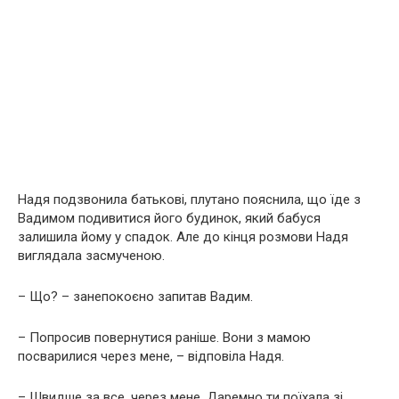
Надя подзвонила батькові, плутано пояснила, що їде з
Вадимом подивитися його будинок, який бабуся
залишила йому у спадок. Але до кінця розмови Надя
виглядала засмученою.
– Що? – занепокоєно запитав Вадим.
– Попросив повернутися раніше. Вони з мамою
посварилися через мене, – відповіла Надя.
– Швидше за все, через мене. Даремно ти поїхала зі