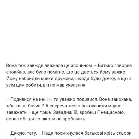
Вона теж завжди вважала це злочином. – Батько говорив
спокійно, але було помітно, що це дається йому важко.
Йому набридли крики дружини, шкода було дочку, а що з
усім цим робити, він не мав уявлення.
– Подивися на неї. Ні, ти уважно подивися. Вона закохана,
хіба ти не бачиш? А сперечатися з закоханими марно,
заважати – ще гірше. Завадиш їй, зробиш її нещасною,
вона тобі цього ніколи не пробачить.
– Дякую, тату. – Надя посміхнулася батькові крізь сльози