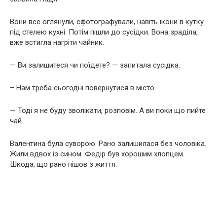
Вони все оглянули, сфотографували, навіть ікони в кутку
під стелею кухні. Потім пішли до сусідки. Вона зраділа,
вже встигла нагріти чайник.
— Ви залишитеся чи поїдете? — запитала сусідка.
– Нам треба сьогодні повернутися в місто.
— Тоді я не буду зволікати, розповім. А ви поки що пийте
чай.
Валентина була суворою. Рано залишилася без чоловіка.
Жили вдвох із сином. Федір був хорошим хлопцем.
Шкода, що рано пішов з життя.