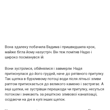
Вона здалеку побачила Вадима і пришвидшила крок,
майже бігла йому назустріч. Він теж помітив Надю і
широко посміхнувся їй.
Вони зустрілися, обійнялися і завмерли. Надя
притиснулася до його грудей, наче до рятівного притулку.
Так щепка в бурхливому потоці води після літньої зливи
раптом притискається до великого каменю і застрягає. А
інші щепки, не зустрівши перешкоди чи притулку, несуться
потоком і зникають за решіткою зливової каналізації,
осідаючи на дні в купі інших щепок.