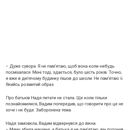
– Дуже сувора. Я не пам’ятаю, щоб вона коли-небудь
посміхалася. Мені тоді, здається, було шість років. Точно,
я вже в дитячому будинку пішов до школи. Не пам’ятаю її.
Якийсь розмитий образ.
Про батьків Надя питати не стала. Ще коли тільки
познайомилися, Вадим попередив, що говорити про це не
хоче і не буде. Заборонена тема.
Надя замовкла, Вадим відвернувся до вікна.
– Маму збила машина, а батька я не пам’ятаю, він потонув,