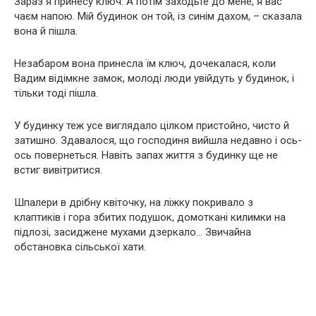
Зараз я принесу ключ. А потім заходьте до мене, я вас
чаєм напою. Мій будинок он той, із синім дахом, – сказала
вона й пішла.
Незабаром вона принесла їм ключ, дочекалася, коли
Вадим відімкне замок, молоді люди увійдуть у будинок, і
тільки тоді пішла.
У будинку теж усе виглядало цілком пристойно, чисто й
затишно. Здавалося, що господиня вийшла недавно і ось-
ось повернеться. Навіть запах життя з будинку ще не
встиг вивітритися.
Шпалери в дрібну квіточку, на ліжку покривало з
клаптиків і гора збитих подушок, домоткані килимки на
підлозі, засиджене мухами дзеркало… Звичайна
обстановка сільської хати.