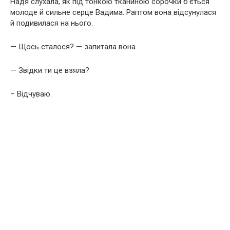
Надя слухала, як під тонкою тканиною сорочки б’ється
молоде й сильне серце Вадима. Раптом вона відсунулася
й подивилася на нього.
— Щось сталося? — запитала вона.
— Звідки ти це взяла?
– Відчуваю.