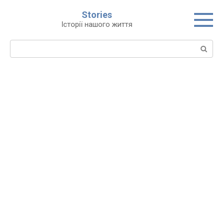
Перейти
Stories
до
Історії нашого життя
вмісту
Пошук: