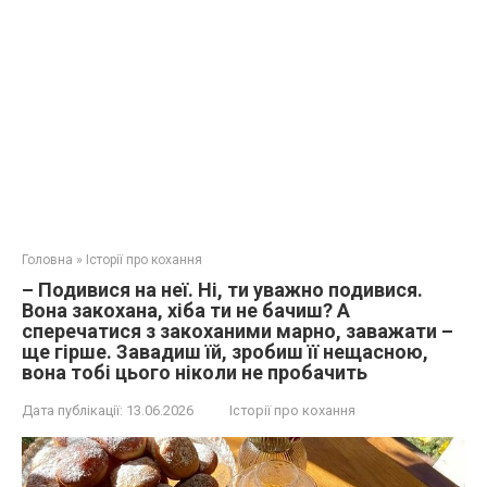
Головна
»
Історії про кохання
– Подивися на неї. Ні, ти уважно подивися.
Вона закохана, хіба ти не бачиш? А
сперечатися з закоханими марно, заважати –
ще гірше. Завадиш їй, зробиш її нещасною,
вона тобі цього ніколи не пробачить
Дата публікації:
13.06.2026
Історії про кохання