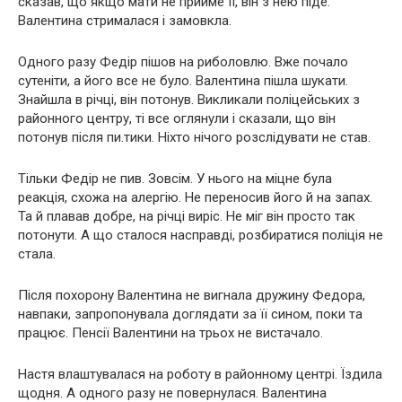
сказав, що якщо мати не прийме її, він з нею піде.
Валентина стрималася і замовкла.
Одного разу Федір пішов на риболовлю. Вже почало
сутеніти, а його все не було. Валентина пішла шукати.
Знайшла в річці, він потонув. Викликали поліцейських з
районного центру, ті все оглянули і сказали, що він
потонув після пи.тики. Ніхто нічого розслідувати не став.
Тільки Федір не пив. Зовсім. У нього на міцне була
реакція, схожа на алергію. Не переносив його й на запах.
Та й плавав добре, на річці виріс. Не міг він просто так
потонути. А що сталося насправді, розбиратися поліція не
стала.
Після похорону Валентина не вигнала дружину Федора,
навпаки, запропонувала доглядати за її сином, поки та
працює. Пенсії Валентини на трьох не вистачало.
Настя влаштувалася на роботу в районному центрі. Їздила
щодня. А одного разу не повернулася. Валентина