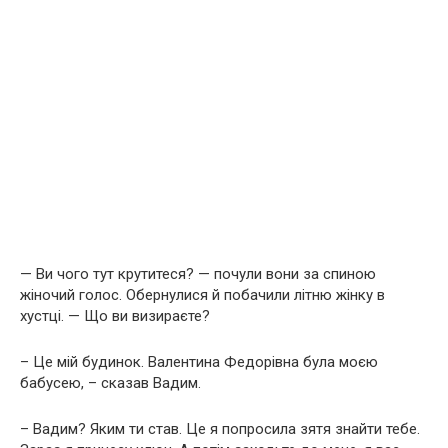
— Ви чого тут крутитеся? — почули вони за спиною
жіночий голос. Обернулися й побачили літню жінку в
хустці. — Що ви визираєте?
– Це мій будинок. Валентина Федорівна була моєю
бабусею, – сказав Вадим.
– Вадим? Яким ти став. Це я попросила зятя знайти тебе.