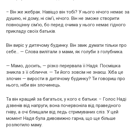
– Він же жебрак. Навіщо він тобі? У нього нічого немає за
душею, ні дому, ні сім’ї, нічого. Він не зможе створити
повноцінну сім’ю, бо перед очима у нього немає гідного
прикладу своїх батьків.
Він виріс у дитячому будинку. Він звик думати тільки про
себе… — Слова вилітали з мами, як голуби з голубника.
— Мамо, досить, — різко перервала її Надя. Посмішка
зникла з її обличчя. — Ти його зовсім не знаєш. Хіба це
злочин — вирости в дитячому будинку? Ти говориш про
нього, ніби він злочинець.
Та він кращий за багатьох, у кого є батьки. – Голос Наді
дзвенів від напруги, вона почервоніла від праведного
гніву, а очі блищали від ледь стримуваних сліз. У цей
момент Надя була дивовижно гарна, що ще більше
розлютило маму.