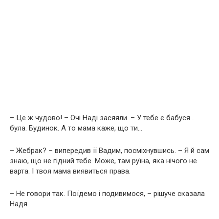
– Це ж чудово! – Очі Наді засяяли. – У тебе є бабуся…
була. Будинок. А то мама каже, що ти…
– Жебрак? – випередив її Вадим, посміхнувшись. – Я й сам
знаю, що не гідний тебе. Може, там руїна, яка нічого не
варта. І твоя мама виявиться права.
– Не говори так. Поїдемо і подивимося, – рішуче сказала
Надя.