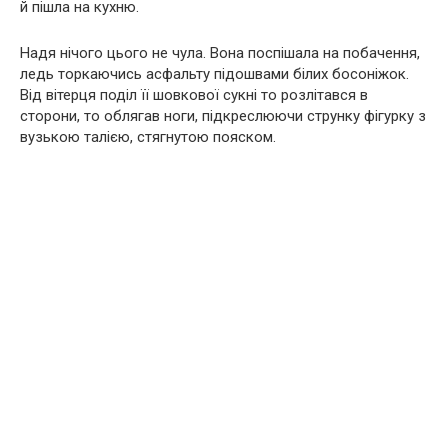
й пішла на кухню.
Надя нічого цього не чула. Вона поспішала на побачення,
ледь торкаючись асфальту підошвами білих босоніжок.
Від вітерця поділ її шовкової сукні то розлітався в
сторони, то облягав ноги, підкреслюючи струнку фігурку з
вузькою талією, стягнутою пояском.