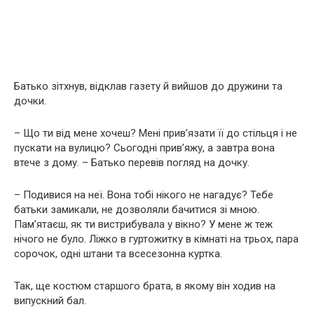
Батько зітхнув, відклав газету й вийшов до дружини та
дочки.
– Що ти від мене хочеш? Мені прив’язати її до стільця і не
пускати на вулицю? Сьогодні прив’яжу, а завтра вона
втече з дому. – Батько перевів погляд на дочку.
– Подивися на неї. Вона тобі нікого не нагадує? Тебе
батьки замикали, не дозволяли бачитися зі мною.
Пам’ятаєш, як ти вистрибувала у вікно? У мене ж теж
нічого не було. Ліжко в гуртожитку в кімнаті на трьох, пара
сорочок, одні штани та всесезонна куртка.
Так, ще костюм старшого брата, в якому він ходив на
випускний бал.