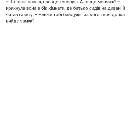
– Та ти не знаєш, про що говориш. А ти що мовчиш? –
крикнула вона в бік кімнати, де батько сидів на дивані й
читав газету. – Невже тобі байдуже, за кого твоя дочка
вийде заміж?