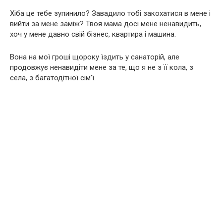
Хіба це тебе зупинило? Завадило тобі закохатися в мене і
вийти за мене заміж? Твоя мама досі мене ненавидить,
хоч у мене давно свій бізнес, квартира і машина.
Вона на мої гроші щороку їздить у санаторій, але
продовжує ненавидіти мене за те, що я не з її кола, з
села, з багатодітної сім’ї.