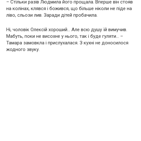
– Стільки разів Людмила його прощала. Вперше він стояв
на колінах, клявся і божився, що більше ніколи не піде на
ліво, сльози лив. Заради дітей пробачила.
Ні, чоловік Олексій хороший… Але всю душу їй вимучив.
Мабуть, поки не висохне у нього, так і буде гуляти… –
Тамара замовкла і прислухалася. З кухні не доносилося
жодного звуку.