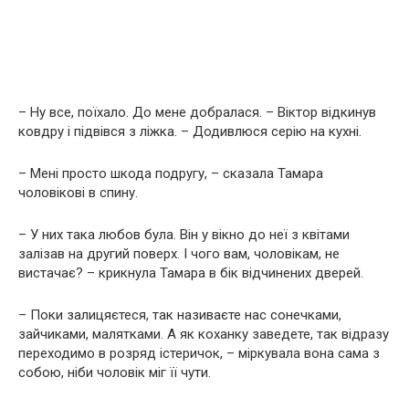
– Ну все, поїхало. До мене добралася. – Віктор відкинув
ковдру і підвівся з ліжка. – Додивлюся серію на кухні.
– Мені просто шкода подругу, – сказала Тамара
чоловікові в спину.
– У них така любов була. Він у вікно до неї з квітами
залізав на другий поверх. І чого вам, чоловікам, не
вистачає? – крикнула Тамара в бік відчинених дверей.
– Поки залицяєтеся, так називаєте нас сонечками,
зайчиками, малятками. А як коханку заведете, так відразу
переходимо в розряд істеричок, – міркувала вона сама з
собою, ніби чоловік міг її чути.