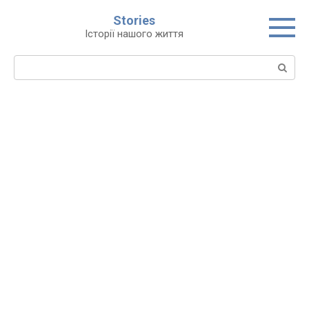
Перейти
Stories
до
Історії нашого життя
вмісту
Пошук: