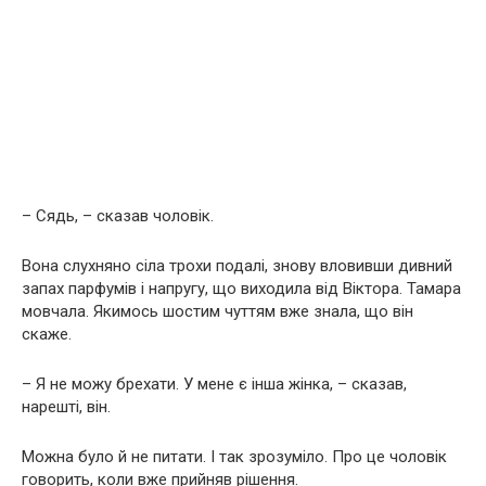
– Сядь, – сказав чоловік.
Вона слухняно сіла трохи подалі, знову вловивши дивний
запах парфумів і напругу, що виходила від Віктора. Тамара
мовчала. Якимось шостим чуттям вже знала, що він
скаже.
– Я не можу брехати. У мене є інша жінка, – сказав,
нарешті, він.
Можна було й не питати. І так зрозуміло. Про це чоловік
говорить, коли вже прийняв рішення.