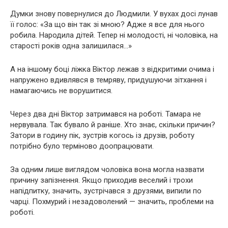
Думки знову повернулися до Людмили. У вухах досі лунав
її голос: «За що він так зі мною? Адже я все для нього
робила. Народила дітей. Тепер ні молодості, ні чоловіка, на
старості років одна залишилася…»
А на іншому боці ліжка Віктор лежав з відкритими очима і
напружено вдивлявся в темряву, придушуючи зітхання і
намагаючись не ворушитися.
Через два дні Віктор затримався на роботі. Тамара не
нервувала. Так бувало й раніше. Хто знає, скільки причин?
Затори в годину пік, зустрів когось із друзів, роботу
потрібно було терміново доопрацювати.
За одним лише виглядом чоловіка вона могла назвати
причину запізнення. Якщо приходив веселий і трохи
напідпитку, значить, зустрічався з друзями, випили по
чарці. Похмурий і незадоволений — значить, проблеми на
роботі.