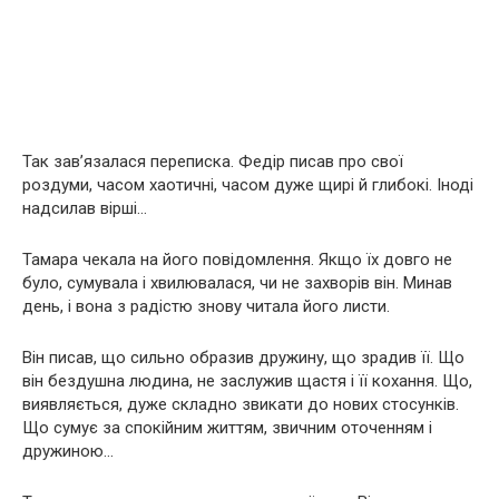
Так зав’язалася переписка. Федір писав про свої
роздуми, часом хаотичні, часом дуже щирі й глибокі. Іноді
надсилав вірші…
Тамара чекала на його повідомлення. Якщо їх довго не
було, сумувала і хвилювалася, чи не захворів він. Минав
день, і вона з радістю знову читала його листи.
Він писав, що сильно образив дружину, що зрадив її. Що
він бездушна людина, не заслужив щастя і її кохання. Що,
виявляється, дуже складно звикати до нових стосунків.
Що сумує за спокійним життям, звичним оточенням і
дружиною…