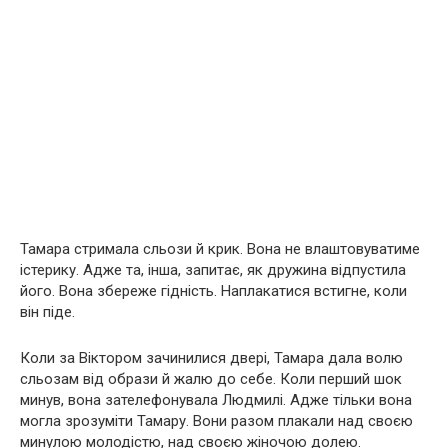
Тамара стримала сльози й крик. Вона не влаштовуватиме
істерику. Адже та, інша, запитає, як дружина відпустила
його. Вона збереже гідність. Наплакатися встигне, коли
він піде.
Коли за Віктором зачинилися двері, Тамара дала волю
сльозам від образи й жалю до себе. Коли перший шок
минув, вона зателефонувала Людмилі. Адже тільки вона
могла зрозуміти Тамару. Вони разом плакали над своєю
минулою молодістю, над своєю жіночою долею.