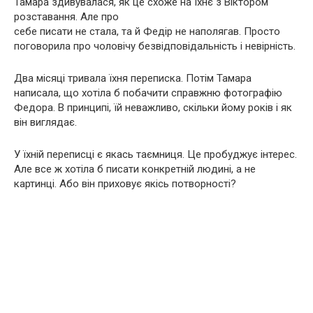
Тамара здивувалася, як це схоже на їхнє з Віктором
розставання. Але про
себе писати не стала, та й Федір не наполягав. Просто
поговорила про чоловічу безвідповідальність і невірність.
Два місяці тривала їхня переписка. Потім Тамара
написала, що хотіла б побачити справжню фотографію
Федора. В принципі, їй неважливо, скільки йому років і як
він виглядає.
У їхній переписці є якась таємниця. Це пробуджує інтерес.
Але все ж хотіла б писати конкретній людині, а не
картинці. Або він приховує якісь потворності?