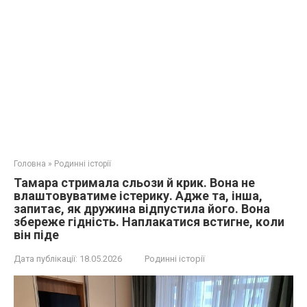
Головна
»
Родинні історії
Тамара стримала сльози й крик. Вона не
влаштовуватиме істерику. Адже та, інша,
запитає, як дружина відпустила його. Вона
збереже гідність. Наплакатися встигне, коли
він піде
Дата публікації:
18.05.2026
Родинні історії