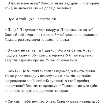
– Вітю, ти мене чуєш? Олексій знову задурив, – повторила
вона, не дочекавшись відповіді чоловіка.
– Чую. А тобі що? – запитав він.
– Як це? Людмила – моя подруга. Я переживаю за неї.
Олексій тобі нічого не говорив? – обережно поцікавилася
Тамара, розглядаючи профіль чоловіка.
– Він мені не звітує. Та й давно я його не бачив. А твоя
подруга, скажу тобі прямо, істеричка. Я б теж від такої
загуляв. І досить про це. Фільм починається.
– Ось як? Це він тобі сказав? Людмила, значить, винна.
Жінка у вас завжди у всьому винна, аби тільки знайти
виправдання своїй собачій сутності. А хто її зробив
істеричкою? Все життя зраджує. – Тамара стиснула губи,
а чоловік напружено дивився на екран.
– Слухай, я тебе теж часто лаю. Скільки разів казала, щоб