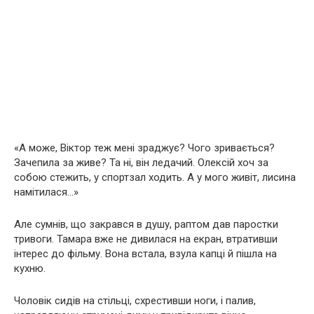
«А може, Віктор теж мені зраджує? Чого зривається?
Зачепила за живе? Та ні, він ледачий. Олексій хоч за
собою стежить, у спортзал ходить. А у мого живіт, лисина
намітилася…»
Але сумнів, що закрався в душу, раптом дав паростки
тривоги. Тамара вже не дивилася на екран, втративши
інтерес до фільму. Вона встала, взула капці й пішла на
кухню.
Чоловік сидів на стільці, схрестивши ноги, і палив,