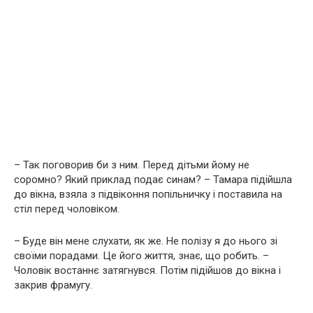
– Так поговорив би з ним. Перед дітьми йому не
соромно? Який приклад подає синам? – Тамара підійшла
до вікна, взяла з підвіконня попільничку і поставила на
стіл перед чоловіком.
– Буде він мене слухати, як же. Не полізу я до нього зі
своїми порадами. Це його життя, знає, що робить. –
Чоловік востаннє затягнувся. Потім підійшов до вікна і
закрив фрамугу.