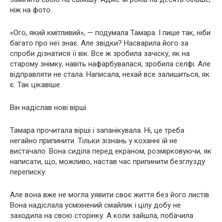
ніж на фото.
«Ого, який кмітливий», — подумала Тамара. І пише так, ніби
багато про неї знає. Але звідки? Насварила його за
спроби дізнатися її вік. Все ж зробила зачіску, як на
старому знімку, навіть нафарбувалася, зробила селфі. Але
відправляти не стала. Написала, нехай все залишиться, як
є. Так цікавіше.
Він надіслав нові вірші.
Тамара прочитала вірші і запанікувала. Ні, це треба
негайно припинити. Тільки зізнань у коханні їй не
вистачало. Вона сиділа перед екраном, розмірковуючи, як
написати, що, можливо, настав час припинити безглузду
переписку.
Але вона вже не могла уявити своє життя без його листів.
Вона надіслала усміхнений смайлик і цілу добу не
заходила на свою сторінку. А коли зайшла, побачила