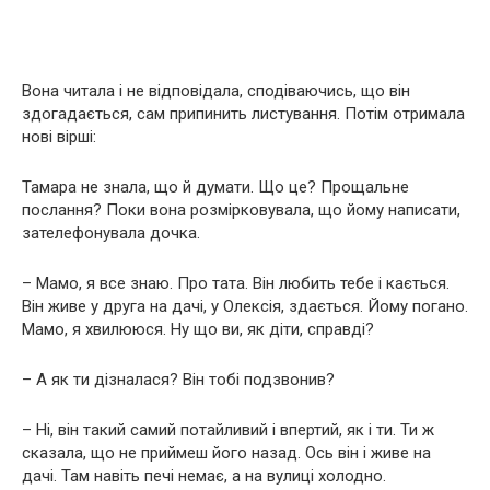
Вона читала і не відповідала, сподіваючись, що він
здогадається, сам припинить листування. Потім отримала
нові вірші:
Тамара не знала, що й думати. Що це? Прощальне
послання? Поки вона розмірковувала, що йому написати,
зателефонувала дочка.
– Мамо, я все знаю. Про тата. Він любить тебе і кається.
Він живе у друга на дачі, у Олексія, здається. Йому погано.
Мамо, я хвилююся. Ну що ви, як діти, справді?
– А як ти дізналася? Він тобі подзвонив?
– Ні, він такий самий потайливий і впертий, як і ти. Ти ж
сказала, що не приймеш його назад. Ось він і живе на
дачі. Там навіть печі немає, а на вулиці холодно.