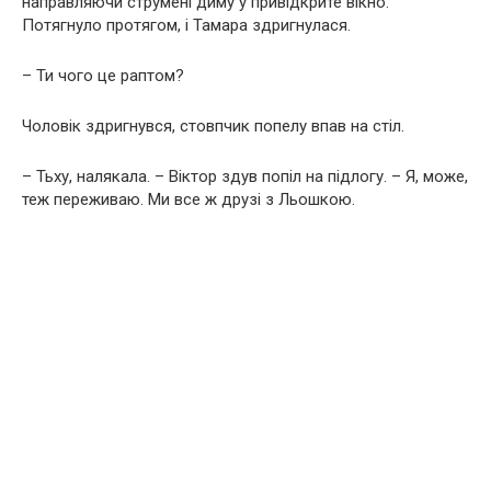
направляючи струмені диму у привідкрите вікно.
Потягнуло протягом, і Тамара здригнулася.
– Ти чого це раптом?
Чоловік здригнувся, стовпчик попелу впав на стіл.
– Тьху, налякала. – Віктор здув попіл на підлогу. – Я, може,
теж переживаю. Ми все ж друзі з Льошкою.