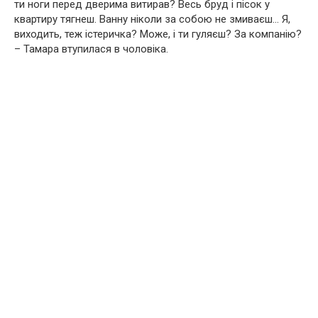
ти ноги перед дверима витирав? Весь бруд і пісок у
квартиру тягнеш. Ванну ніколи за собою не змиваєш… Я,
виходить, теж істеричка? Може, і ти гуляєш? За компанію?
– Тамара втупилася в чоловіка.