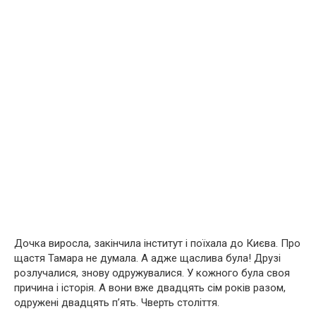
Дочка виросла, закінчила інститут і поїхала до Києва. Про
щастя Тамара не думала. А адже щаслива була! Друзі
розлучалися, знову одружувалися. У кожного була своя
причина і історія. А вони вже двадцять сім років разом,
одружені двадцять п’ять. Чверть століття.