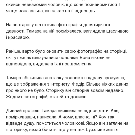
якийсь незнайомий чоловік, що хоче познайомитися. І
якщо вона вільна, він чекає на її відповідь.
На аватарці у неї стояла фотографія десятирічної
давності. Тамара на ній посміхалася, виглядала щасливою
і красивою.
Раніше, варто було оновити свою фотографію на сторінці,
як тут же активізувалися чоловіки. Вона ніколи не
відповідала, видаляла їхні повідомлення.
Тамара збільшила аватарку чоловіка і відразу зрозуміла,
що це зображення з інтернету. Федір. Більше ніяких даних
про нього не було. Сторінку він створив зовсім недавно.
Жодних фотографій, статей та дописів.
Дивний профіль. Тамара вирішила не відповідати. Але,
поміркувавши, написала. А чому, власне, ні? Хоч так
відведе душу, помститься чоловікові. Якщо він загляне на
її сторінку, нехай бачить, що у неї теж бурхливе життя.