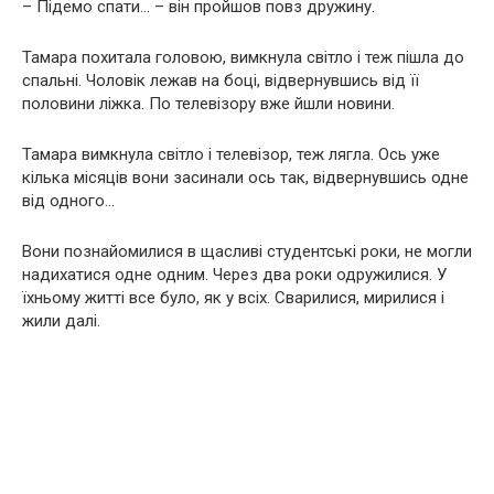
– Підемо спати… – він пройшов повз дружину.
Тамара похитала головою, вимкнула світло і теж пішла до
спальні. Чоловік лежав на боці, відвернувшись від її
половини ліжка. По телевізору вже йшли новини.
Тамара вимкнула світло і телевізор, теж лягла. Ось уже
кілька місяців вони засинали ось так, відвернувшись одне
від одного…
Вони познайомилися в щасливі студентські роки, не могли
надихатися одне одним. Через два роки одружилися. У
їхньому житті все було, як у всіх. Сварилися, мирилися і
жили далі.