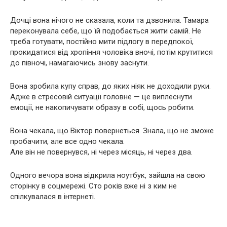
Дочці вона нічого не сказала, коли та дзвонила. Тамара
переконувала себе, що їй подобається жити самій. Не
треба готувати, постійно мити підлогу в передпокої,
прокидатися від хропіння чоловіка вночі, потім крутитися
до півночі, намагаючись знову заснути.
Вона зробила купу справ, до яких ніяк не доходили руки.
Адже в стресовій ситуації головне — це виплеснути
емоції, не накопичувати образу в собі, щось робити.
Вона чекала, що Віктор повернеться. Знала, що не зможе
пробачити, але все одно чекала.
Але він не повернувся, ні через місяць, ні через два.
Одного вечора вона відкрила ноутбук, зайшла на свою
сторінку в соцмережі. Сто років вже ні з ким не
спілкувалася в інтернеті.