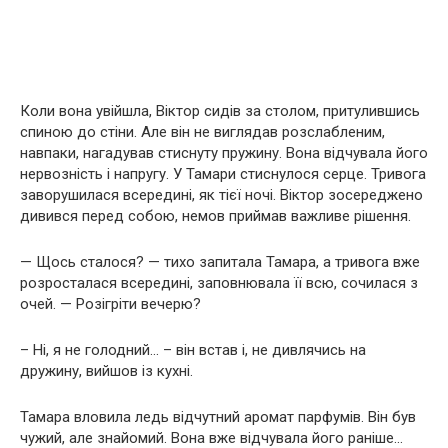
Коли вона увійшла, Віктор сидів за столом, притулившись
спиною до стіни. Але він не виглядав розслабленим,
навпаки, нагадував стиснуту пружину. Вона відчувала його
нервозність і напругу. У Тамари стиснулося серце. Тривога
заворушилася всередині, як тієї ночі. Віктор зосереджено
дивився перед собою, немов приймав важливе рішення.
— Щось сталося? — тихо запитала Тамара, а тривога вже
розросталася всередині, заповнювала її всю, сочилася з
очей. — Розігріти вечерю?
– Ні, я не голодний… – він встав і, не дивлячись на
дружину, вийшов із кухні.
Тамара вловила ледь відчутний аромат парфумів. Він був
чужий, але знайомий. Вона вже відчувала його раніше…