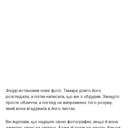
Федір встановив нове фото. Тамара довго його
розглядала, а потім написала, що він її обдурив. Занадто
просте обличчя, а погляд не випромінює того розуму,
який вона вгадувала в його листах.
Він відповів, що надішле свою фотографію, якщо й вона
замінить свою на свіжішу. Адже їй років на десять більше,