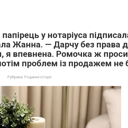
 папірець у нотаріуса підписал
а Жанна. — Дарчу без права д
 я впевнена. Ромочка ж проси
потім проблем із продажем не 
Рубрика:
Родинні історії