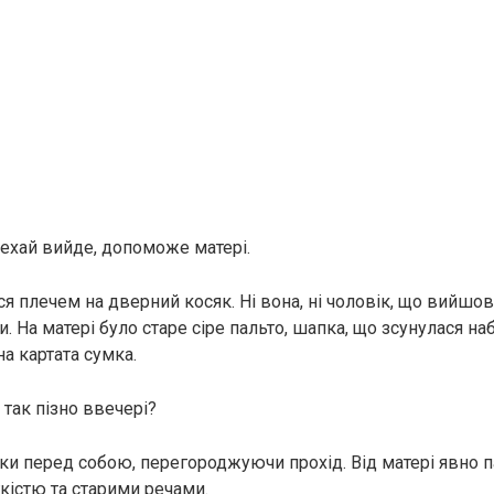
ехай вийде, допоможе матері.
 плечем на дверний косяк. Ні вона, ні чоловік, що вийшов
. На матері було старе сіре пальто, шапка, що зсунулася набік
а картата сумка.
 так пізно ввечері?
ки перед собою, перегороджуючи прохід. Від матері явно 
кістю та старими речами.