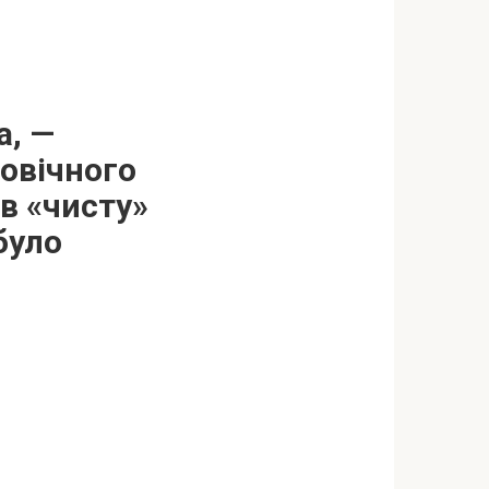
а, —
овічного
в «чисту»
було