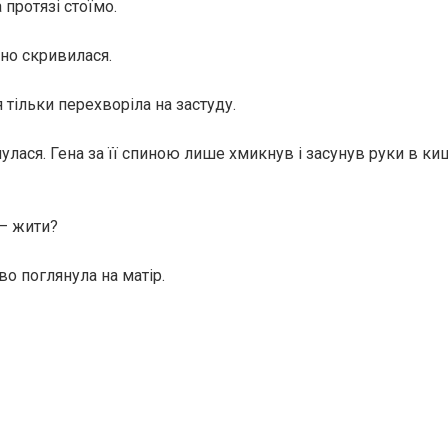
 протязі стоїмо.
но скривилася.
 тільки перехворіла на застуду.
улася. Гена за її спиною лише хмикнув і засунув руки в к
 — жити?
о поглянула на матір.