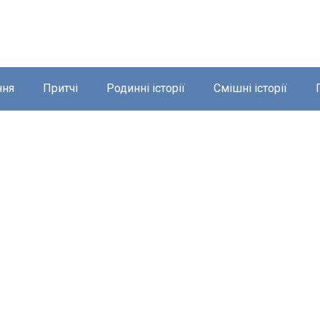
ння
Притчі
Родинні історії
Смішні історії