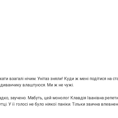
ати взагалі нічим. Унітаз зняли! Куди ж мені подітися на ста
а диванчику влаштуюся. Ми ж не чужі.
адко, заучено. Мабуть, цей монолог Клавдія Іванівна репе
і. У її голосі не було ніякої паніки. Тільки звична впевнені