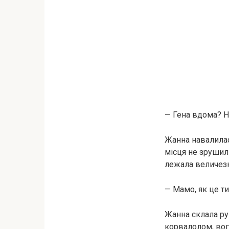
— Гена вдома? Н
Жанна навалилася
місця не зрушили
лежала величезн
— Мамо, як це ти
Жанна склала ру
корвалолом, вог