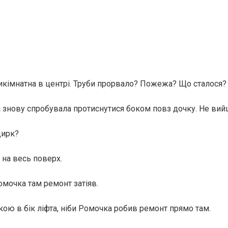
рикімнатна в центрі. Труби прорвало? Пожежа? Що сталося?
а знову спробувала протиснутися боком повз дочку. Не вий
цирк?
 на весь поверх.
омочка там ремонт затіяв.
кою в бік ліфта, ніби Ромочка робив ремонт прямо там.