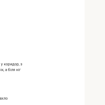
 у коридор, з
, а біля ніг
пахло