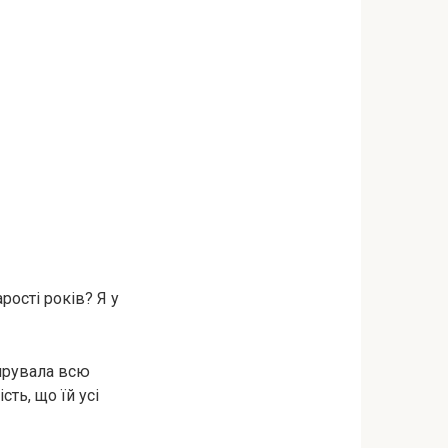
рості років? Я у
тирувала всю
сть, що їй усі