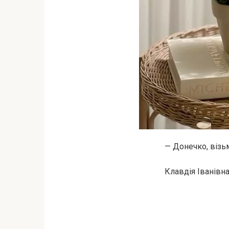
— Донечко, візь
Клавдія Іванівна