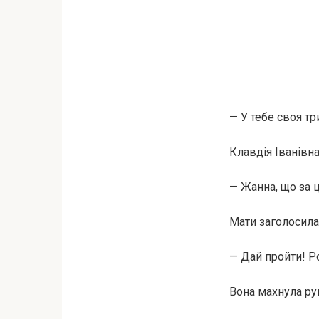
— У тебе своя т
Клавдія Іванівн
— Жанна, що за 
Мати заголосила
— Дай пройти! Р
Вона махнула ру