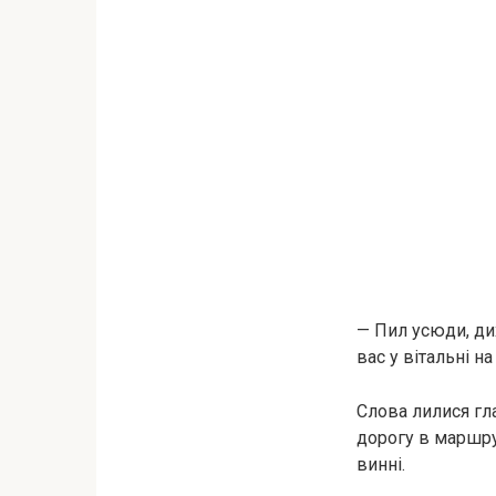
— Пил усюди, дих
вас у вітальні н
Слова лилися гл
дорогу в маршрутц
винні.