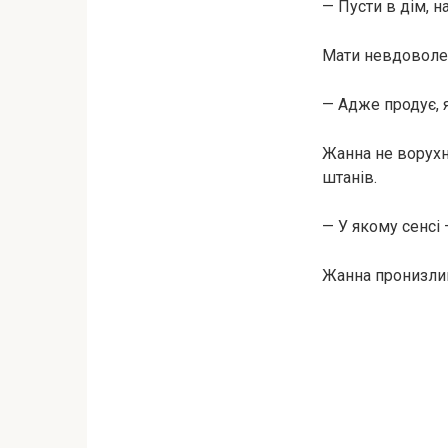
— Пусти в дім, на
Мати невдоволе
— Адже продує, я
Жанна не ворухн
штанів.
— У якому сенсі
Жанна пронизлив