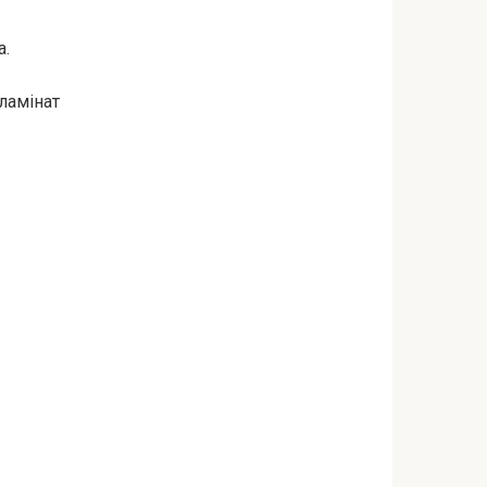
а.
ламінат