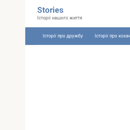
Перейти
Stories
до
вмісту
Історії нашого життя
Історії про дружбу
Історії про коха