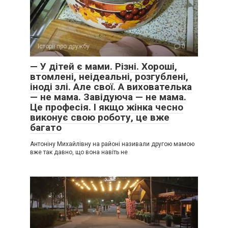
Історії про дружбу
0
— У дітей є мами. Різні. Хороші,
втомлені, неідеальні, розгублені,
іноді злі. Але свої. А вихователька
— не мама. Завідуюча — не мама.
Це професія. І якщо жінка чесно
виконує свою роботу, це вже
багато
Антоніну Михайлівну на районі називали другою мамою
вже так давно, що вона навіть не