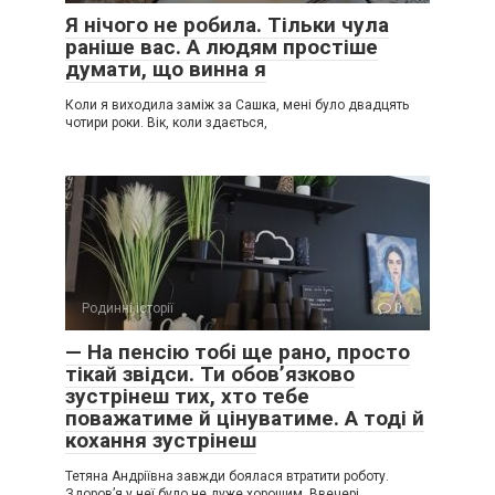
Я нічого не робила. Тільки чула
раніше вас. А людям простіше
думати, що винна я
Коли я виходила заміж за Сашка, мені було двадцять
чотири роки. Вік, коли здається,
Родинні історії
0
— На пенсію тобі ще рано, просто
тікай звідси. Ти обов’язково
зустрінеш тих, хто тебе
поважатиме й цінуватиме. А тоді й
кохання зустрінеш
Тетяна Андріївна завжди боялася втратити роботу.
Здоров’я у неї було не дуже хорошим. Ввечері