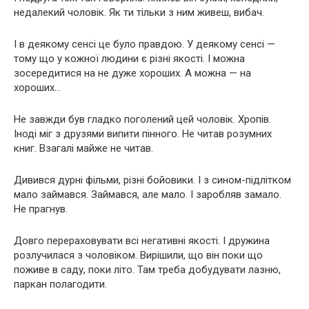
недалекий чоловік. Як ти тільки з ним живеш, вибач.
І в деякому сенсі це було правдою. У деякому сенсі —
тому що у кожної людини є різні якості. І можна
зосередитися на не дуже хороших. А можна — на
хороших…
Не завжди був гладко поголений цей чоловік. Хропів.
Іноді міг з друзями випити пінного. Не читав розумних
книг. Взагалі майже не читав.
Дивився дурні фільми, різні бойовики. І з сином-підлітком
мало займався. Займався, але мало. І заробляв замало.
Не прагнув.
Довго перераховувати всі негативні якості. І дружина
розлучилася з чоловіком. Вирішили, що він поки що
поживе в саду, поки літо. Там треба добудувати лазню,
паркан полагодити.