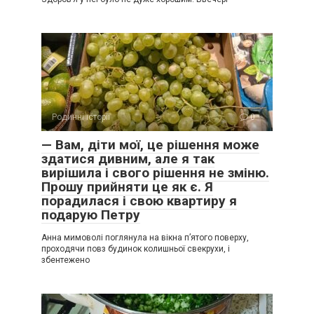
Родинні історії
0
— Вам, діти мої, це рішення може
здатися дивним, але я так
вирішила і свого рішення не зміню.
Прошу прийняти це як є. Я
порадилася і свою квартиру я
подарую Петру
Анна мимоволі поглянула на вікна п’ятого поверху,
проходячи повз будинок колишньої свекрухи, і
збентежено