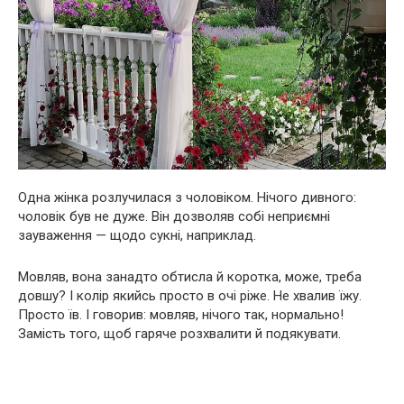
Одна жінка розлучилася з чоловіком. Нічого дивного:
чоловік був не дуже. Він дозволяв собі неприємні
зауваження — щодо сукні, наприклад.
Мовляв, вона занадто обтисла й коротка, може, треба
довшу? І колір якийсь просто в очі ріже. Не хвалив їжу.
Просто їв. І говорив: мовляв, нічого так, нормально!
Замість того, щоб гаряче розхвалити й подякувати.