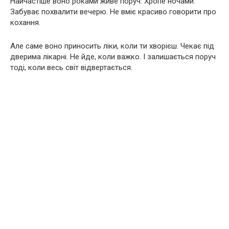
Найчастіше воно роками живе поруч. Хропе ночами.
Забуває похвалити вечерю. Не вміє красиво говорити про
кохання.
Але саме воно приносить ліки, коли ти хворієш. Чекає під
дверима лікарні. Не йде, коли важко. І залишається поруч
тоді, коли весь світ відвертається.