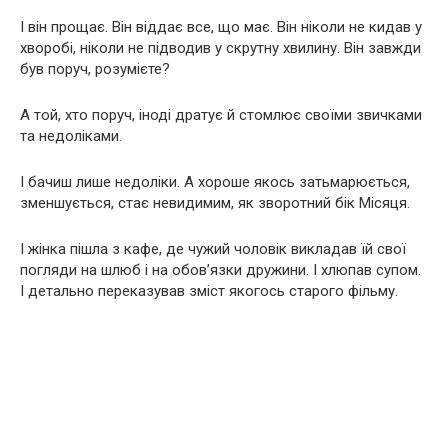
І він прощає. Він віддає все, що має. Він ніколи не кидав у
хворобі, ніколи не підводив у скрутну хвилину. Він завжди
був поруч, розумієте?
А той, хто поруч, іноді дратує й стомлює своїми звичками
та недоліками.
І бачиш лише недоліки. А хороше якось затьмарюється,
зменшується, стає невидимим, як зворотний бік Місяця.
І жінка пішла з кафе, де чужий чоловік викладав їй свої
погляди на шлюб і на обов’язки дружини. І хлюпав супом.
І детально переказував зміст якогось старого фільму.