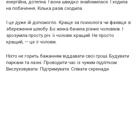
енергійна, дотепна. І вона швидко знайомилася. І ходила
на побачення. Кілька разів сходила.
І це дуже їй допомогло. Краще за психолога чи фахівця зі
збереження шлюбу. Бо жінка бачила різних чоловіків. І
зрозуміла просту річ: її чоловік кращий. Не просто
кращий, — це її чоловік.
Ніхто не горить бажанням віддавати свої гроші. Будувати
паркани та лазні. Проводити час із чужим підлітком.
Вислуховувати. Підтримувати. Співати серенади.