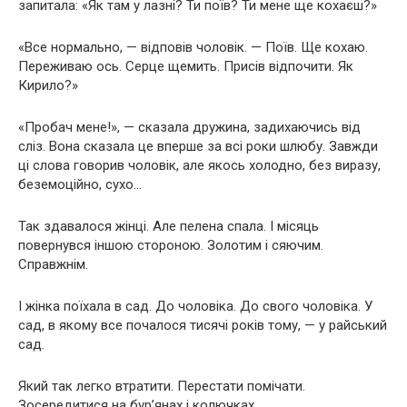
запитала: «Як там у лазні? Ти поїв? Ти мене ще кохаєш?»
«Все нормально, — відповів чоловік. — Поїв. Ще кохаю.
Переживаю ось. Серце щемить. Присів відпочити. Як
Кирило?»
«Пробач мене!», — сказала дружина, задихаючись від
сліз. Вона сказала це вперше за всі роки шлюбу. Завжди
ці слова говорив чоловік, але якось холодно, без виразу,
беземоційно, сухо…
Так здавалося жінці. Але пелена спала. І місяць
повернувся іншою стороною. Золотим і сяючим.
Справжнім.
І жінка поїхала в сад. До чоловіка. До свого чоловіка. У
сад, в якому все почалося тисячі років тому, — у райський
сад.
Який так легко втратити. Перестати помічати.
Зосередитися на бур’янах і колючках…