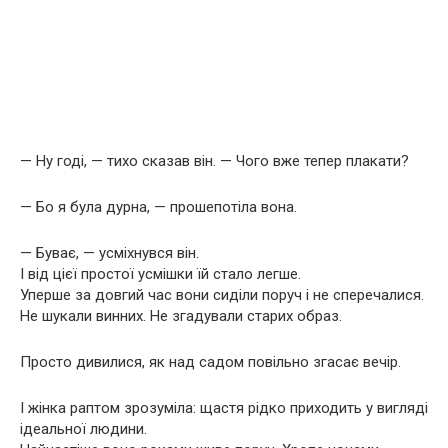
— Ну годі, — тихо сказав він. — Чого вже тепер плакати?
— Бо я була дурна, — прошепотіла вона.
— Буває, — усміхнувся він.
І від цієї простої усмішки їй стало легше.
Уперше за довгий час вони сиділи поруч і не сперечалися.
Не шукали винних. Не згадували старих образ.
Просто дивилися, як над садом повільно згасає вечір.
І жінка раптом зрозуміла: щастя рідко приходить у вигляді
ідеальної людини.