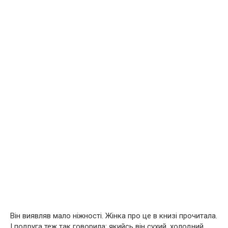
Він виявляв мало ніжності. Жінка про це в книзі прочитала.
І подруга теж так говорила: якийсь він сухий, холодний,