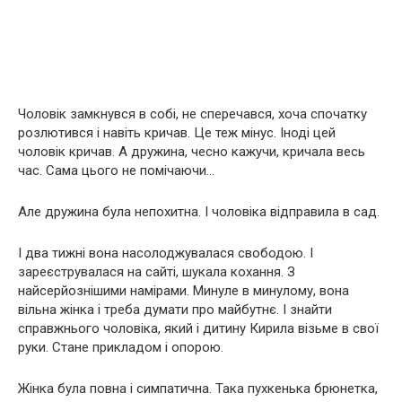
Чоловік замкнувся в собі, не сперечався, хоча спочатку
розлютився і навіть кричав. Це теж мінус. Іноді цей
чоловік кричав. А дружина, чесно кажучи, кричала весь
час. Сама цього не помічаючи…
Але дружина була непохитна. І чоловіка відправила в сад.
І два тижні вона насолоджувалася свободою. І
зареєструвалася на сайті, шукала кохання. З
найсерйознішими намірами. Минуле в минулому, вона
вільна жінка і треба думати про майбутнє. І знайти
справжнього чоловіка, який і дитину Кирила візьме в свої
руки. Стане прикладом і опорою.
Жінка була повна і симпатична. Така пухкенька брюнетка,