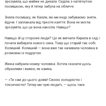
зрозуміла, що майже не дихала. Сиділа з натягнутою
посмішкою, яку й тепер забула на обличчі.
Зняла посмішку, як бахіли, які ми іноді забуваємо зняти,
йдучи. І заплакала від гіркоти каяття. Вона не могла
зрозуміти, що це вона накоїла. Навіщо?
Навіщо їй ці сторонні люди? Це як вигнати Кирила в сад і
почати вибирати нового сина. Тому що старий так собі.
Колишній. Колишній — вона вже так називала чоловіка в
розмовах із подругою.
Жінка набрала номер чоловіка. Хотіла сказати щось
образливе і важке, як камінь:
— «Ти сам до цього довів! Своєю холодністю і
токсичністю! Тепер ми чужі люди!», — щось таке.