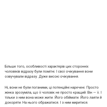
Більше того, особливості характерів цих сторонніх
чоловіків відразу були помітні. І свої очікування вони
озвучували відразу. Дуже високі очікування.
Ні, вони не були поганими, ці потенційні наречені. Просто
жінка зрозуміла, що її чоловік не просто кращий. Він — її. І
тільки з ним вона може жити. Його обіймати. Його лаяти й
докоряти. На нього ображатися. І з ним миритися.