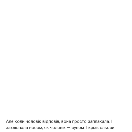
Але коли чоловік відповів, вона просто заплакала. І
захлюпала носом, як чоловік — супом. І крізь сльози