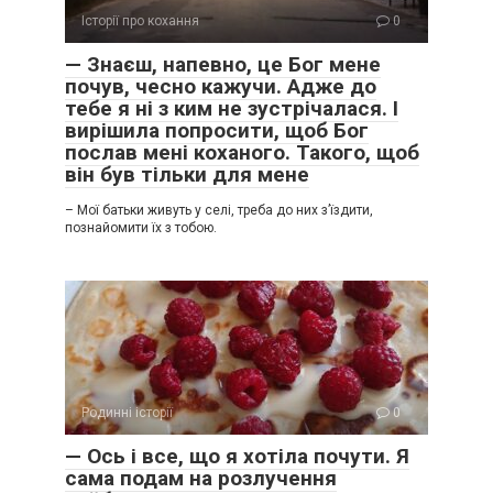
Історії про кохання
0
— Знаєш, напевно, це Бог мене
почув, чесно кажучи. Адже до
тебе я ні з ким не зустрічалася. І
вирішила попросити, щоб Бог
послав мені коханого. Такого, щоб
він був тільки для мене
– Мої батьки живуть у селі, треба до них з’їздити,
познайомити їх з тобою.
Родинні історії
0
— Ось і все, що я хотіла почути. Я
сама подам на розлучення