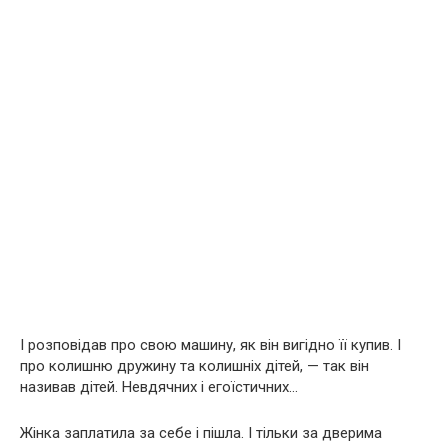
І розповідав про свою машину, як він вигідно її купив. І
про колишню дружину та колишніх дітей, — так він
називав дітей. Невдячних і егоїстичних…
Жінка заплатила за себе і пішла. І тільки за дверима