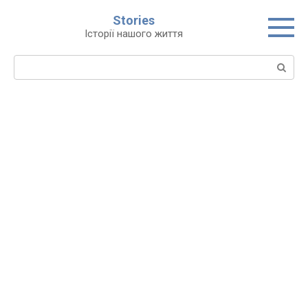
Перейти
Stories
до
Історії нашого життя
вмісту
Пошук: