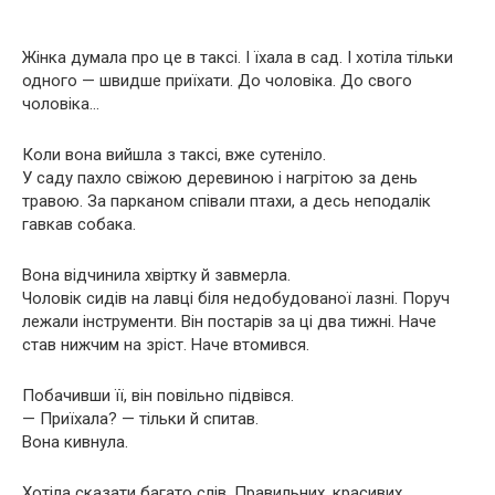
Жінка думала про це в таксі. І їхала в сад. І хотіла тільки
одного — швидше приїхати. До чоловіка. До свого
чоловіка…
Коли вона вийшла з таксі, вже сутеніло.
У саду пахло свіжою деревиною і нагрітою за день
травою. За парканом співали птахи, а десь неподалік
гавкав собака.
Вона відчинила хвіртку й завмерла.
Чоловік сидів на лавці біля недобудованої лазні. Поруч
лежали інструменти. Він постарів за ці два тижні. Наче
став нижчим на зріст. Наче втомився.
Побачивши її, він повільно підвівся.
— Приїхала? — тільки й спитав.
Вона кивнула.
Хотіла сказати багато слів. Правильних, красивих,