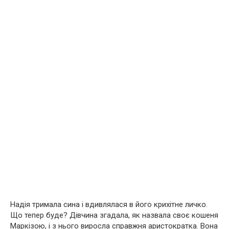
Надія тримала сина і вдивлялася в його крихітне личко.
Що тепер буде? Дівчина згадала, як назвала своє кошеня
Маркізою, і з нього виросла справжня аристократка. Вона