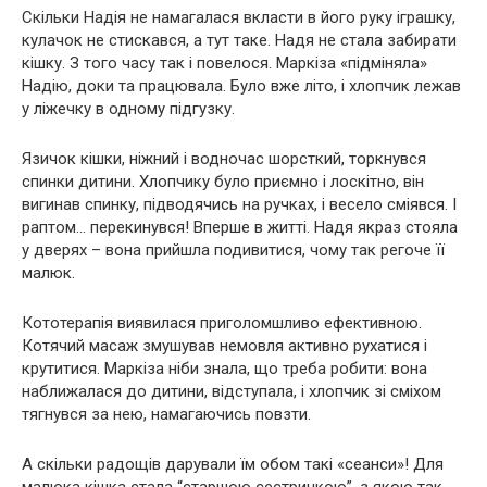
Скільки Надія не намагалася вкласти в його руку іграшку,
кулачок не стискався, а тут таке. Надя не стала забирати
кішку. З того часу так і повелося. Маркіза «підміняла»
Надію, доки та працювала. Було вже літо, і хлопчик лежав
у ліжечку в одному підгузку.
Язичок кішки, ніжний і водночас шорсткий, торкнувся
спинки дитини. Хлопчику було приємно і лоскітно, він
вигинав спинку, підводячись на ручках, і весело сміявся. І
раптом… перекинувся! Вперше в житті. Надя якраз стояла
у дверях – вона прийшла подивитися, чому так регоче її
малюк.
Кототерапія виявилася приголомшливо ефективною.
Котячий масаж змушував немовля активно рухатися і
крутитися. Маркіза ніби знала, що треба робити: вона
наближалася до дитини, відступала, і хлопчик зі сміхом
тягнувся за нею, намагаючись повзти.
А скільки радощів дарували їм обом такі «сеанси»! Для
малюка кішка стала “старшою сестричкою”, з якою так