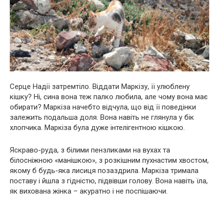
Серце Надії затремтіло. Віддати Маркізу, її улюблену
кішку? Ні, сина вона теж палко любила, але чому вона має
обирати? Маркіза начебто відчула, що від її поведінки
залежить подальша доля. Вона навіть не глянула у бік
хлопчика. Маркіза була дуже інтелігентною кішкою.
Яскраво-руда, з білими пензликами на вухах та
білосніжною «манішкою», з розкішним пухнастим хвостом,
якому б будь-яка лисиця позаздрила. Маркіза тримала
поставу і йшла з гідністю, підвівши голову. Вона навіть їла,
як вихована жінка – акуратно і не поспішаючи.