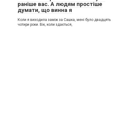
раніше вас. А людям простіше
думати, що винна я
Коли я виходила заміж за Сашка, мені було двадцять
чотири роки. Вік, коли здається,