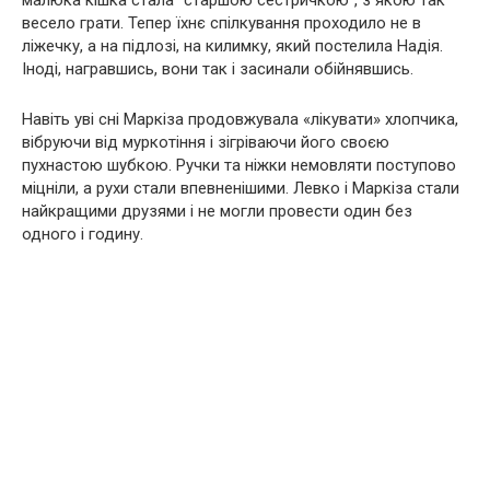
весело грати. Тепер їхнє спілкування проходило не в
ліжечку, а на підлозі, на килимку, який постелила Надія.
Іноді, награвшись, вони так і засинали обійнявшись.
Навіть уві сні Маркіза продовжувала «лікувати» хлопчика,
вібруючи від муркотіння і зігріваючи його своєю
пухнастою шубкою. Ручки та ніжки немовляти поступово
міцніли, а рухи стали впевненішими. Левко і Маркіза стали
найкращими друзями і не могли провести один без
одного і годину.