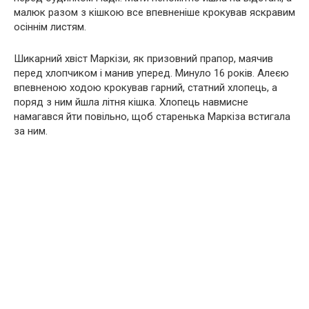
малюк разом з кішкою все впевненіше крокував яскравим
осіннім листям.
Шикарний хвіст Маркізи, як призовний прапор, маячив
перед хлопчиком і манив уперед. Минуло 16 років. Алеєю
впевненою ходою крокував гарний, статний хлопець, а
поряд з ним йшла літня кішка. Хлопець навмисне
намагався йти повільно, щоб старенька Маркіза встигала
за ним.