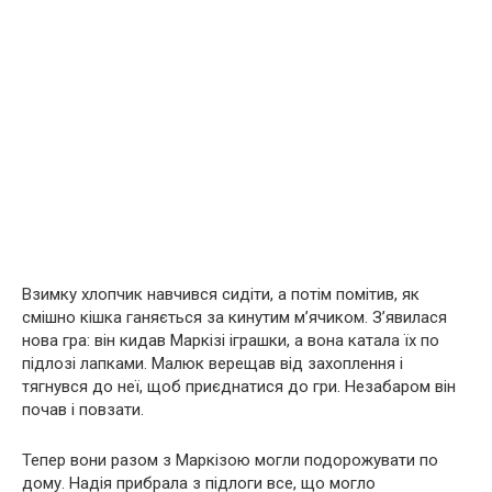
Взимку хлопчик навчився сидіти, а потім помітив, як
смішно кішка ганяється за кинутим м’ячиком. З’явилася
нова гра: він кидав Маркізі іграшки, а вона катала їх по
підлозі лапками. Малюк верещав від захоплення і
тягнувся до неї, щоб приєднатися до гри. Незабаром він
почав і повзати.
Тепер вони разом з Маркізою могли подорожувати по
дому. Надія прибрала з підлоги все, що могло