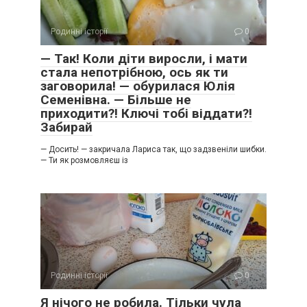
Родинні історії
0
— Так! Коли діти виросли, і мати
стала непотрібною, ось як ти
заговорила! — обурилася Юлія
Семенівна. — Більше не
приходити?! Ключі тобі віддати?!
Забирай
— Досить! — закричала Лариса так, що задзвеніли шибки.
— Ти як розмовляєш із
Родинні історії
0
Я нічого не робила. Тільки чула