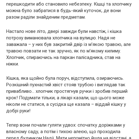
перешкодити або становило небезпеку. Кішці та хлопчику
можна було забратися в будь-який куточок, де вони
разом раділи знайденим предметам.
Настало нове літо, двері завжди були навстіж, і кішка
потроху виманювала хлопчика на вулицю. Надя не
заважала – у них був закритий двір із м’якою травою, але
травою повзати не так зручно, як по м’якому килиму.
Хлопчик, спираючись на паркан палісадника, став на
ніжки.
Кішка, яка щойно була поруч, відступила, озираючись.
Розкішний пухнастий хвіст стояв трубою і виглядав так
привабливо… хлопчик простягнув ручки і зробив перший
крок! Подумати тільки, а лікарі казали, що цього може
ніколи не статися, а сусідка ще казала – віддай кішку у
добрі руки!
Тепер вони почали гуляти удвох: спочатку доріжками у
власному саду, а потім і тихою алеєю, що проходила
перед будинком Надії. Мати непомітно йшла на відстані, а