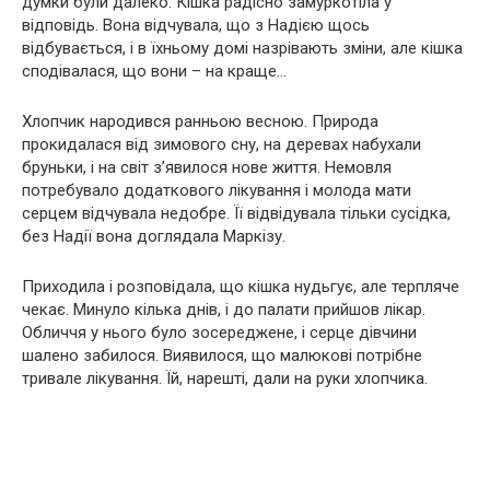
думки були далеко. Кішка радісно замуркотіла у
відповідь. Вона відчувала, що з Надією щось
відбувається, і в їхньому домі назрівають зміни, але кішка
сподівалася, що вони – на краще…
Хлопчик народився ранньою весною. Природа
прокидалася від зимового сну, на деревах набухали
бруньки, і на світ з’явилося нове життя. Немовля
потребувало додаткового лікування і молода мати
серцем відчувала недобре. Її відвідувала тільки сусідка,
без Надії вона доглядала Маркізу.
Приходила і розповідала, що кішка нудьгує, але терпляче
чекає. Минуло кілька днів, і до палати прийшов лікар.
Обличчя у нього було зосереджене, і серце дівчини
шалено забилося. Виявилося, що малюкові потрібне
тривале лікування. Їй, нарешті, дали на руки хлопчика.