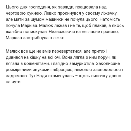
Цього дня господиня, як завжди, працювала над
черговою сукнею. Левко прокинувся у своєму ліжечку,
але мати за шумом машинки не почула цього. Натомість
почула Маркіза. Малюк лежав і не те, щоб плакав, а якось
жалібно попискував. Незважаючи на негласне правило,
Маркіза застрибнула в ліжко.
Малюк все ще не вмів перевертатися, але притих і
дивився на кішку на всі очі. Вона лягла з ним поруч, як
лягала з кошенятами, і лагідно замуркотіла. Заколисане
розміреними звуками і вібрацією, немовля заспокоїлося і
задрімало. Тут Надя схаменулась – щось синочку давно
не чути.