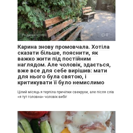
Родинні історії
0
Карина знову промовчала. Хотіла
сказати більше, пояснити, як
важко жити під постійним
наглядом. Але чоловік, здається,
вже все для себе вирішив: мати
для нього була святою, і
критикувати її було немислимо
Цілий місяць я терпіла причіпки свекрухи, але після слів
«я тут головна» чоловік вибіг