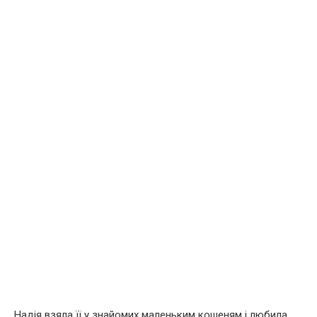
Надія взяла її у знайомих маленьким кошеням і любила