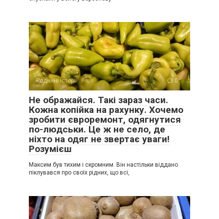
Родинні історії
0
Не ображайся. Такі зараз часи.
Кожна копійка на рахунку. Хочемо
зробити євроремонт, одягнутися
по-людськи. Це ж не село, де
ніхто на одяг не звертає уваги!
Розумієш
Максим був тихим і скромним. Він настільки віддано
піклувався про своїх рідних, що всі,