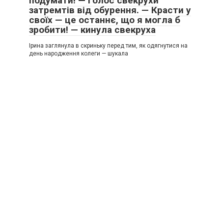
подумати! — голос свекрухи
затремтів від обурення. — Красти у
своїх — це останнє, що я могла б
зробити! — кинула свекруха
Ірина заглянула в скриньку перед тим, як одягнутися на
день народження колеги — шукала