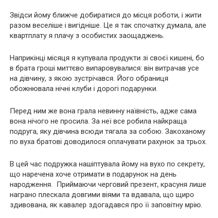
Звідси йому ближче добиратися до місця роботи, і жити
разом веселіше і вигідніше. Це я так спочатку думала, але
квартплату я плачу з особистих заощаджень.
Наприкінці місяця я купувала продукти зі своєї кишені, бо
в брата гроші миттєво випаровувалися: він витрачав усе
на дівчину, з якою зустрічався. Його обраниця
обожнювала нічні клуби і дорогі подарунки.
Перед ним же вона грала невинну наївність, адже сама
вона нічого не просила. За неї все робила найкраща
подруга, яку дівчина всюди тягала за собою. Закоханому
по вуха братові доводилося оплачувати рахунок за трьох.
В цей час подружка нашіптувала йому на вухо по секрету,
що наречена хоче отримати в подарунок на день
народження. Приймаючи черговий презент, красуня лише
награно плескала довгими віями та вдавала, що щиро
здивована, як кавалер здогадався про її заповітну мрію.