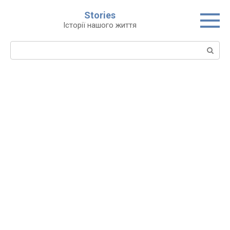
Перейти
Stories
до
Історії нашого життя
вмісту
Пошук: