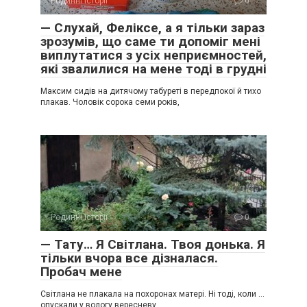
Родинні історії
0
— Слухай, Феліксе, а я тільки зараз
зрозумів, що саме ти допоміг мені
виплутатися з усіх неприємностей,
які звалилися на мене тоді в грудні
Максим сидів на дитячому табуреті в передпокої й тихо
плакав. Чоловік сорока семи років,
Родинні історії
0
— Тату… Я Світлана. Твоя донька. Я
тільки вчора все дізналася.
Пробач мене
Світлана не плакала на похоронах матері. Ні тоді, коли …
опускали у вологу вересневу