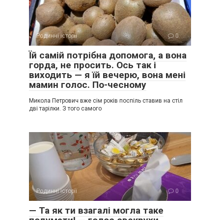
Родинні історії
0
Їй самій потрібна допомога, а вона
горда, не просить. Ось так і
виходить — я їй вечерю, вона мені
мамин голос. По-чесному
Микола Петрович вже сім років поспіль ставив на стіл
дві тарілки. З того самого
Родинні історії
0
— Та як ти взагалі могла таке