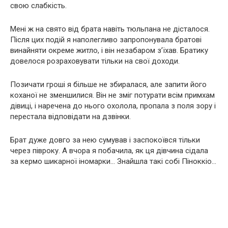
свою слабкість.
Мені ж на свято від брата навіть тюльпана не дісталося.
Після цих подій я наполегливо запропонувала братові
винайняти окреме житло, і він незабаром з’їхав. Братику
довелося розраховувати тільки на свої доходи.
Позичати гроші я більше не збиралася, але запити його
коханої не зменшилися. Він не зміг потурати всім примхам
дівиці, і наречена до нього охолола, пропала з поля зору і
перестала відповідати на дзвінки.
Брат дуже довго за нею сумував і заспокоївся тільки
через півроку. А вчора я побачила, як ця дівчина сідала
за кермо шикарної іномарки… Знайшла такі собі Піноккіо…