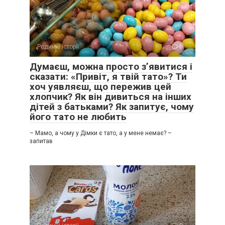
Родинні історії
0
Думаєш, можна просто з’явитися і
сказати: «Привіт, я твій тато»? Ти
хоч уявляєш, що пережив цей
хлопчик? Як він дивиться на інших
дітей з батьками? Як запитує, чому
його тато не любить
– Мамо, а чому у Дімки є тато, а у мене немає? –
запитав