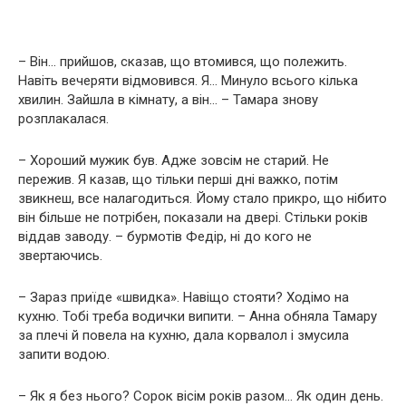
– Він… прийшов, сказав, що втомився, що полежить.
Навіть вечеряти відмовився. Я… Минуло всього кілька
хвилин. Зайшла в кімнату, а він… – Тамара знову
розплакалася.
– Хороший мужик був. Адже зовсім не старий. Не
пережив. Я казав, що тільки перші дні важко, потім
звикнеш, все налагодиться. Йому стало прикро, що нібито
він більше не потрібен, показали на двері. Стільки років
віддав заводу. – бурмотів Федір, ні до кого не
звертаючись.
– Зараз приїде «швидка». Навіщо стояти? Ходімо на
кухню. Тобі треба водички випити. – Анна обняла Тамару
за плечі й повела на кухню, дала корвалол і змусила
запити водою.
– Як я без нього? Сорок вісім років разом… Як один день.