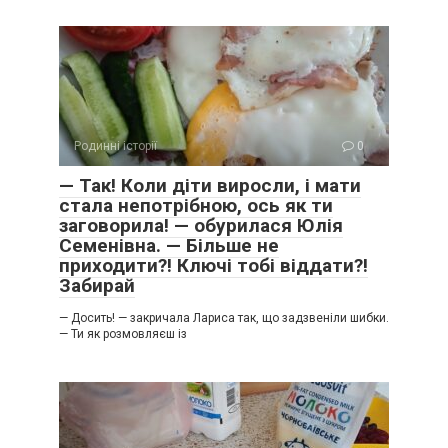
Родинні історії
0
— Так! Коли діти виросли, і мати
стала непотрібною, ось як ти
заговорила! — обурилася Юлія
Семенівна. — Більше не
приходити?! Ключі тобі віддати?!
Забирай
— Досить! — закричала Лариса так, що задзвеніли шибки.
— Ти як розмовляєш із