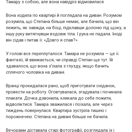
Тамару з собою, але вона навідріз відмовилася.
Вона ходила по квартирі й поглядала на диван. Розумом
розуміла, що Степана більше немає, але бачила, що він
лежить, як завжди, на боці, підклавши долоню під щоку, а
іншу руку витягнувши вздовж тіла. І рука не падала. Іноді
він сідав і питав її: «Довго я спав?»
У голові все переплуталося. Тамара не розуміла — це її
фантазії, їй ввижається, чи справді Степан ще тут. Їй
здавалося, що вона з’їхала з глузду, якщо бачить
сплячого чоловіка на дивані.
Вранці прокидалася рано, щоб приготувати сніданок,
провести на роботу. Оговтувалася, згадувала і починала
плакати. Дочка дзвонила, кликала до себе пожити,
відволіктися. Тамара зважилася і поїхала, але через
тиждень повернулася. Квартира зустріла тишею і
порожнечею. Степана на дивані більше не бачила.
Вечорами діставала старі фотографії, розглядала їх і