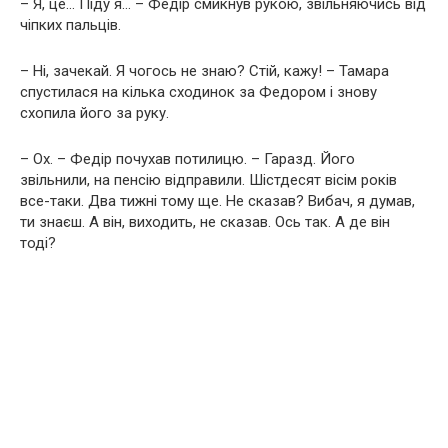
– Я, це… Піду я… – Федір смикнув рукою, звільняючись від
чіпких пальців.
– Ні, зачекай. Я чогось не знаю? Стій, кажу! – Тамара
спустилася на кілька сходинок за Федором і знову
схопила його за руку.
– Ох. – Федір почухав потилицю. – Гаразд. Його
звільнили, на пенсію відправили. Шістдесят вісім років
все-таки. Два тижні тому ще. Не сказав? Вибач, я думав,
ти знаєш. А він, виходить, не сказав. Ось так. А де він
тоді?