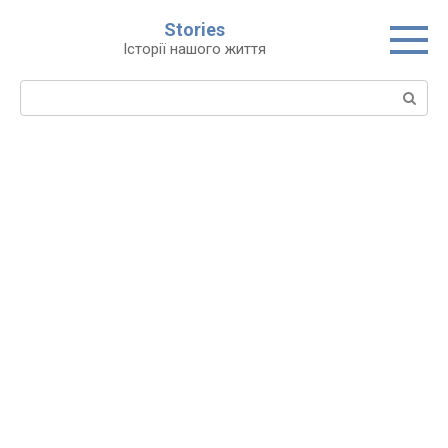
Перейти
Stories
до
Історії нашого життя
вмісту
Пошук: