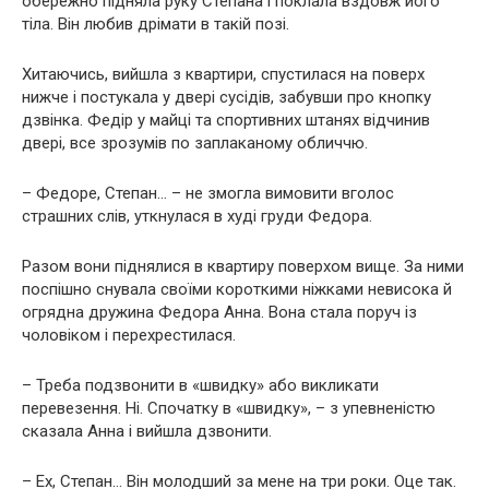
обережно підняла руку Степана і поклала вздовж його
тіла. Він любив дрімати в такій позі.
Хитаючись, вийшла з квартири, спустилася на поверх
нижче і постукала у двері сусідів, забувши про кнопку
дзвінка. Федір у майці та спортивних штанях відчинив
двері, все зрозумів по заплаканому обличчю.
– Федоре, Степан… – не змогла вимовити вголос
страшних слів, уткнулася в худі груди Федора.
Разом вони піднялися в квартиру поверхом вище. За ними
поспішно снувала своїми короткими ніжками невисока й
огрядна дружина Федора Анна. Вона стала поруч із
чоловіком і перехрестилася.
– Треба подзвонити в «швидку» або викликати
перевезення. Ні. Спочатку в «швидку», – з упевненістю
сказала Анна і вийшла дзвонити.
– Ех, Степан… Він молодший за мене на три роки. Оце так.