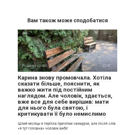
Вам також може сподобатися
Родинні історії
0
Карина знову промовчала. Хотіла
сказати більше, пояснити, як
важко жити під постійним
наглядом. Але чоловік, здається,
вже все для себе вирішив: мати
для нього була святою, і
критикувати її було немислимо
Цілий місяць я терпіла причіпки свекрухи, але після слів
«я тут головна» чоловік вибіг