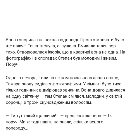
Вона говорила і не чекала відповіді. Просто мовчати було
ще важче. Тиша тиснула, оглушала. Вмикала телевізор
тихо. Створювалася ілюзія, що в квартирі вона не одна. На
фотографіях і в спогадах Степан був молодим і живим.
Поруч.
Одного вечора, коли за вікном повільно згасало світло,
Тамара знову сиділа з фотографіями. У кімнаті було тихо,
тільки годинник відмірював хвилини. Вона довго дивилася
на одну світлину — там Степан сміявся, молодий, у світлій
сорочці, з трохи скуйовдженим волоссям.
— Ти тут такий щасливий… — прошепотіла вона. — І я
поруч. Ми ж тоді навіть не знали, скільки всього
попереду…