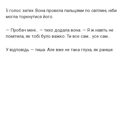
Її голос затих. Вона провела пальцями по світлині, ніби
могла торкнутися його.
— Пробач мені… — тихо додала вона. — Я ж навіть не
помітила, як тобі було важко. Ти все сам… усе сам…
У відповідь — тиша. Але вже не така глуха, як раніше.