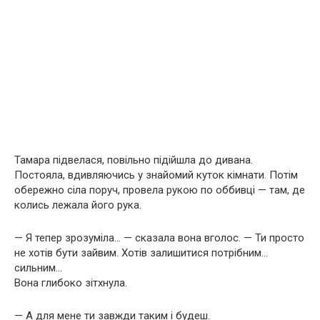
Тамара підвелася, повільно підійшла до дивана.
Постояла, вдивляючись у знайомий куток кімнати. Потім
обережно сіла поруч, провела рукою по оббивці — там, де
колись лежала його рука.
— Я тепер зрозуміла… — сказала вона вголос. — Ти просто
не хотів бути зайвим. Хотів залишитися потрібним…
сильним…
Вона глибоко зітхнула.
— А для мене ти завжди таким і будеш.