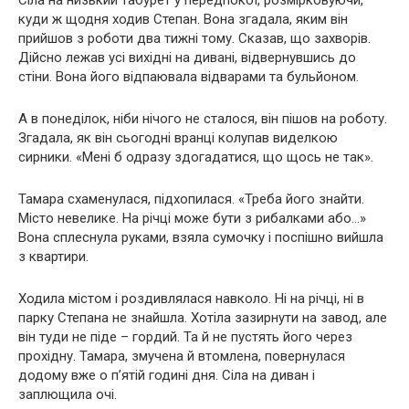
Сіла на низький табурет у передпокої, розмірковуючи,
куди ж щодня ходив Степан. Вона згадала, яким він
прийшов з роботи два тижні тому. Сказав, що захворів.
Дійсно лежав усі вихідні на дивані, відвернувшись до
стіни. Вона його відпаювала відварами та бульйоном.
А в понеділок, ніби нічого не сталося, він пішов на роботу.
Згадала, як він сьогодні вранці колупав виделкою
сирники. «Мені б одразу здогадатися, що щось не так».
Тамара схаменулася, підхопилася. «Треба його знайти.
Місто невелике. На річці може бути з рибалками або…»
Вона сплеснула руками, взяла сумочку і поспішно вийшла
з квартири.
Ходила містом і роздивлялася навколо. Ні на річці, ні в
парку Степана не знайшла. Хотіла зазирнути на завод, але
він туди не піде – гордий. Та й не пустять його через
прохідну. Тамара, змучена й втомлена, повернулася
додому вже о п’ятій годині дня. Сіла на диван і
заплющила очі.