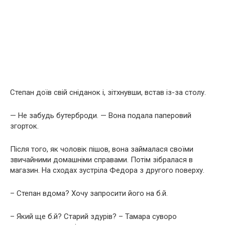
Степан доїв свій сніданок і, зітхнувши, встав із-за столу.
— Не забудь бутерброди. — Вона подала паперовий
згорток.
Після того, як чоловік пішов, вона займалася своїми
звичайними домашніми справами. Потім зібралася в
магазин. На сходах зустріла Федора з другого поверху.
– Степан вдома? Хочу запросити його на б.й.
– Який ще б.й? Старий здурів? – Тамара суворо