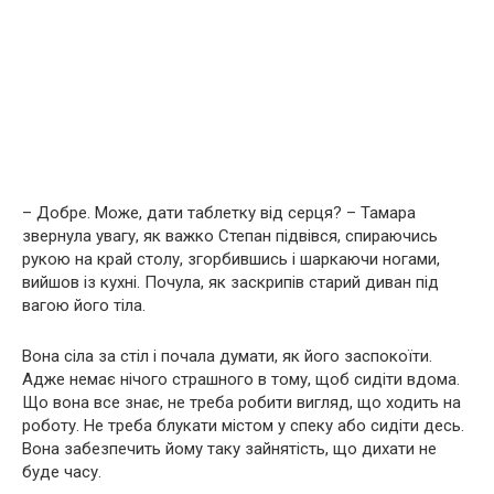
– Добре. Може, дати таблетку від серця? – Тамара
звернула увагу, як важко Степан підвівся, спираючись
рукою на край столу, згорбившись і шаркаючи ногами,
вийшов із кухні. Почула, як заскрипів старий диван під
вагою його тіла.
Вона сіла за стіл і почала думати, як його заспокоїти.
Адже немає нічого страшного в тому, щоб сидіти вдома.
Що вона все знає, не треба робити вигляд, що ходить на
роботу. Не треба блукати містом у спеку або сидіти десь.
Вона забезпечить йому таку зайнятість, що дихати не
буде часу.