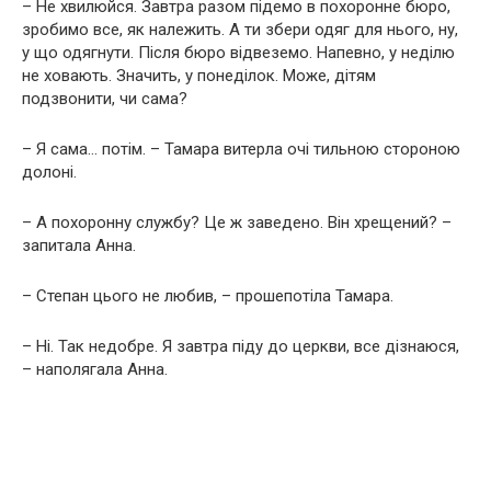
– Не хвилюйся. Завтра разом підемо в похоронне бюро,
зробимо все, як належить. А ти збери одяг для нього, ну,
у що одягнути. Після бюро відвеземо. Напевно, у неділю
не ховають. Значить, у понеділок. Може, дітям
подзвонити, чи сама?
– Я сама… потім. – Тамара витерла очі тильною стороною
долоні.
– А похоронну службу? Це ж заведено. Він хрещений? –
запитала Анна.
– Степан цього не любив, – прошепотіла Тамара.
– Ні. Так недобре. Я завтра піду до церкви, все дізнаюся,
– наполягала Анна.