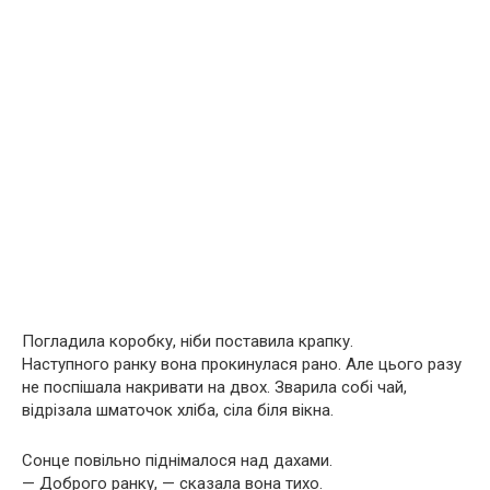
Погладила коробку, ніби поставила крапку.
Наступного ранку вона прокинулася рано. Але цього разу
не поспішала накривати на двох. Зварила собі чай,
відрізала шматочок хліба, сіла біля вікна.
Сонце повільно піднімалося над дахами.
— Доброго ранку, — сказала вона тихо.