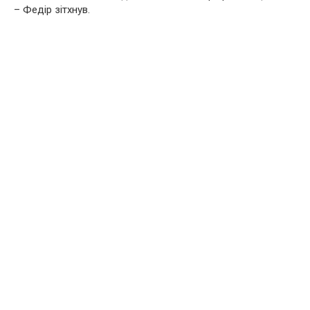
– Федір зітхнув.