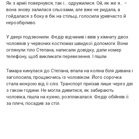
Як з армії повернувся, так і… одружилися. Ой, як же я… –
вона знову залилася сльозами, але вже не ридала, а
гойдалася з боку в бік на стільці, голосила уривчасто й
нерозбірливо.
У двері подзвонили. Федір відчинив і ввів у кімнату двох
чоловіків у червоних костюмах швидкої допомоги. Вони
оглянули тіло Степана, написали довідку, дали номер
телефону, щоб викликати перевезення. І пішли.
Тамара кинулася до Степана, впала на коліна біля дивана і
заголосила, прощаючись із чоловіком. Його сорочка
стала мокрою від її сліз. Транспорт приїхав лише через дві
з гаком години. Не могла дивитися, як забирають
чоловіка, пішла на кухню, розплакалася. Федір обійняв її
за плечі, посадив за стіл.