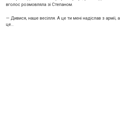
вголос розмовляла зі Степаном.
— Дивися, наше весілля. А це ти мені надіслав з армії, а
це…