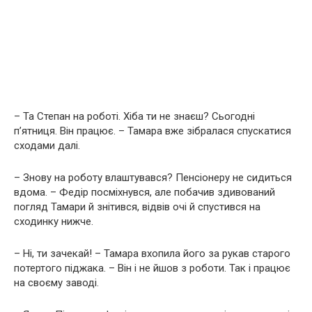
– Та Степан на роботі. Хіба ти не знаєш? Сьогодні
п’ятниця. Він працює. – Тамара вже зібралася спускатися
сходами далі.
– Знову на роботу влаштувався? Пенсіонеру не сидиться
вдома. – Федір посміхнувся, але побачив здивований
погляд Тамари й знітився, відвів очі й спустився на
сходинку нижче.
– Ні, ти зачекай! – Тамара вхопила його за рукав старого
потертого піджака. – Він і не йшов з роботи. Так і працює
на своєму заводі.