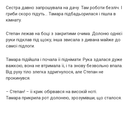
Сестра давно запрошувала на дачу. Там роботи безліч. І
гриби скоро підуть… Тамара підбадьорилася і пішла в
кімнату.
Степан лежав на боці з закритими очима. Долоню однієї
руки підклав під щоку, інша звисала з дивана майже до
самої підлоги.
Тамара підійшла і почала її піднімати. Рука здалася дуже
важкою, вона не втримала її, і та знову безвольно впала.
Від руху тіло злегка здригнулося, але Степан не
прокинувся.
– Степан! – її крик обірвався на високій ноті.
Тамара прикрила рот долонею, зрозумівши, що сталося.