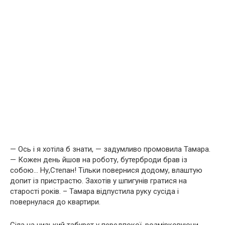
— Ось і я хотіла б знати, — задумливо промовила Тамара.
— Кожен день йшов на роботу, бутерброди брав із
собою… Ну,Степан! Тільки повернися додому, влаштую
допит із пристрастю. Захотів у шпигунів гратися на
старості років. – Тамара відпустила руку сусіда і
повернулася до квартири.