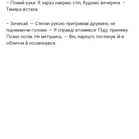
– Помий руки. Я зараз накрию стіл, будемо вечеряти. –
Тамара встала.
– Зачекай. — Степан рукою притримав дружину, не
піднімаючи голови. — Я справді втомився. Піду, приляжу.
Поїмо потім. Не метушись. — Він, нарешті, поглянув їй в
обличчя й посміхнувся.