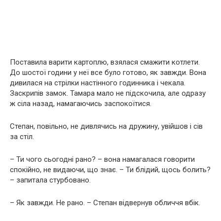
Поставила варити картоплю, взялася смажити котлети.
До шостої години у неї все було готово, як завжди. Вона
дивилася на стрілки настінного годинника і чекала.
Заскрипів замок. Тамара мало не підскочила, але одразу
ж сіла назад, намагаючись заспокоїтися.
Степан, повільно, не дивлячись на дружину, увійшов і сів
за стіл.
– Ти чого сьогодні рано? – вона намагалася говорити
спокійно, не видаючи, що знає. – Ти блідий, щось болить?
– запитала стурбовано.
– Як завжди. Не рано. – Степан відвернув обличчя вбік.