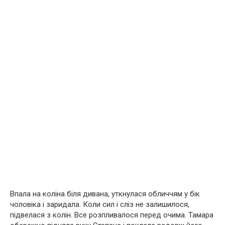
Впала на коліна біля дивана, уткнулася обличчям у бік
чоловіка і заридала. Коли сил і сліз не залишилося,
підвелася з колін. Все розпливалося перед очима. Тамара