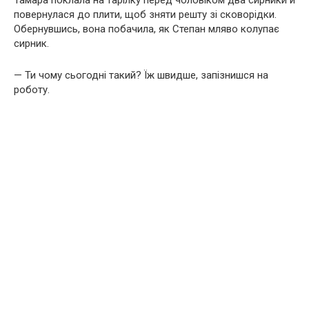
Тамара поклала на тарілку перед чоловіком два сирники й
повернулася до плити, щоб зняти решту зі сковорідки.
Обернувшись, вона побачила, як Степан мляво колупає
сирник.
— Ти чому сьогодні такий? Їж швидше, запізнишся на
роботу.