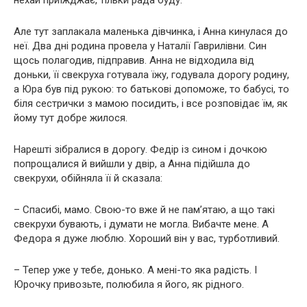
Але тут заплакала маленька дівчинка, і Анна кинулася до
неї. Два дні родина провела у Наталії Гаврилівни. Син
щось полагодив, підправив. Анна не відходила від
доньки, її свекруха готувала їжу, годувала дорогу родину,
а Юра був під рукою: то батькові допоможе, то бабусі, то
біля сестрички з мамою посидить, і все розповідає їм, як
йому тут добре жилося.
Нарешті зібралися в дорогу. Федір із сином і дочкою
попрощалися й вийшли у двір, а Анна підійшла до
свекрухи, обійняла її й сказала:
– Спасибі, мамо. Свою-то вже й не пам’ятаю, а що такі
свекрухи бувають, і думати не могла. Вибачте мене. А
Федора я дуже люблю. Хороший він у вас, турботливий.
– Тепер уже у тебе, донько. А мені-то яка радість. І
Юрочку привозьте, полюбила я його, як рідного.