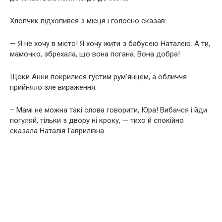
Хлопчик підхопився з місця і голосно сказав:
— Я не хочу в місто! Я хочу жити з бабусею Наталею. А ти,
мамочко, збрехала, що вона погана. Вона добра!
Щоки Анни покрилися густим рум’янцем, а обличчя
прийняло зле вираження.
– Мамі не можна такі слова говорити, Юра! Вибачся і йди
погуляй, тільки з двору ні кроку, — тихо й спокійно
сказала Наталія Гаврилівна.