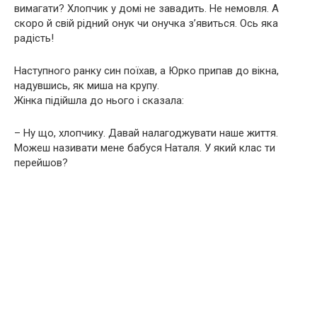
вимагати? Хлопчик у домі не завадить. Не немовля. А
скоро й свій рідний онук чи онучка з’явиться. Ось яка
радість!
Наступного ранку син поїхав, а Юрко припав до вікна,
надувшись, як миша на крупу.
Жінка підійшла до нього і сказала:
– Ну що, хлопчику. Давай налагоджувати наше життя.
Можеш називати мене бабуся Наталя. У який клас ти
перейшов?