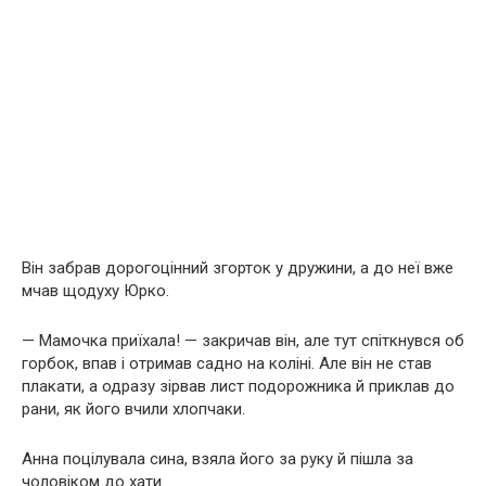
Він забрав дорогоцінний згорток у дружини, а до неї вже
мчав щодуху Юрко.
— Мамочка приїхала! — закричав він, але тут спіткнувся об
горбок, впав і отримав садно на коліні. Але він не став
плакати, а одразу зірвав лист подорожника й приклав до
рани, як його вчили хлопчаки.
Анна поцілувала сина, взяла його за руку й пішла за
чоловіком до хати.