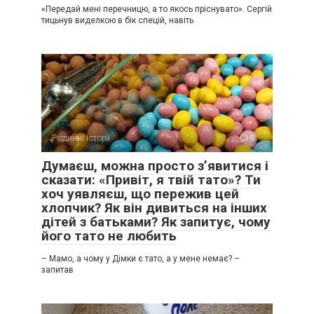
«Передай мені перечницю, а то якось пріснувато». Сергій
тицьнув виделкою в бік спецій, навіть
Родинні історії
0
Думаєш, можна просто з’явитися і
сказати: «Привіт, я твій тато»? Ти
хоч уявляєш, що пережив цей
хлопчик? Як він дивиться на інших
дітей з батьками? Як запитує, чому
його тато не любить
– Мамо, а чому у Дімки є тато, а у мене немає? –
запитав