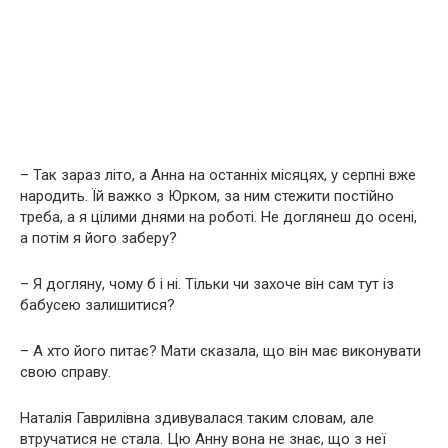
– Так зараз літо, а Анна на останніх місяцях, у серпні вже
народить. Їй важко з Юрком, за ним стежити постійно
треба, а я цілими днями на роботі. Не доглянеш до осені,
а потім я його заберу?
– Я догляну, чому б і ні. Тільки чи захоче він сам тут із
бабусею залишитися?
– А хто його питає? Мати сказала, що він має виконувати
свою справу.
Наталія Гаврилівна здивувалася таким словам, але
втручатися не стала. Цю Анну вона не знає, що з неї