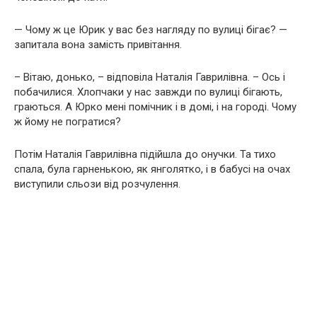
— Чому ж це Юрик у вас без нагляду по вулиці бігає? —
запитала вона замість привітання.
– Вітаю, донько, – відповіла Наталія Гаврилівна. – Ось і
побачилися. Хлопчаки у нас завжди по вулиці бігають,
граються. А Юрко мені помічник і в домі, і на городі. Чому
ж йому не погратися?
Потім Наталія Гаврилівна підійшла до онучки. Та тихо
спала, була гарненькою, як янголятко, і в бабусі на очах
виступили сльози від розчулення.