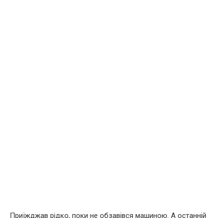
Приїжджав рідко, поки не обзавівся машиною. А останній