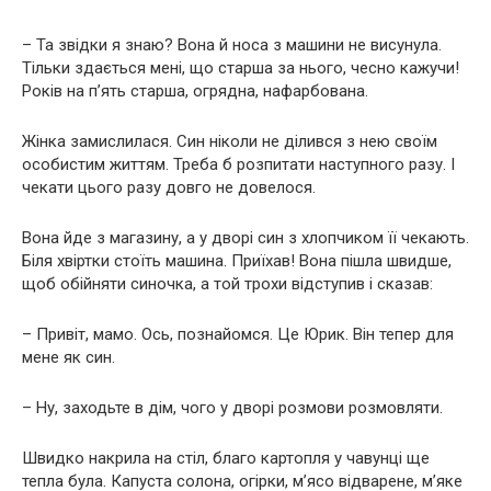
– Та звідки я знаю? Вона й носа з машини не висунула.
Тільки здається мені, що старша за нього, чесно кажучи!
Років на п’ять старша, огрядна, нафарбована.
Жінка замислилася. Син ніколи не ділився з нею своїм
особистим життям. Треба б розпитати наступного разу. І
чекати цього разу довго не довелося.
Вона йде з магазину, а у дворі син з хлопчиком її чекають.
Біля хвіртки стоїть машина. Приїхав! Вона пішла швидше,
щоб обійняти синочка, а той трохи відступив і сказав:
– Привіт, мамо. Ось, познайомся. Це Юрик. Він тепер для
мене як син.
– Ну, заходьте в дім, чого у дворі розмови розмовляти.
Швидко накрила на стіл, благо картопля у чавунці ще
тепла була. Капуста солона, огірки, м’ясо відварене, м’яке