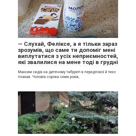
Родинні історії
0
— Слухай, Феліксе, а я тільки зараз
зрозумів, що саме ти допоміг мені
виплутатися з усіх неприємностей,
які звалилися на мене тоді в грудні
Максим сидів на дитячому табуреті в передпокої й тихо
плакав. Чоловік сорока семи років,
Родинні історії
0