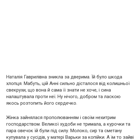
Наталія Гаврилівна зникла за дверима. Їй було шкода
хлопця. Мабуть, цій Анні сильно дісталося від колишньої
свекрухи, що вона й сама її знати не хоче, і сина
налаштувала проти неї. Ну нічого, добром та ласкою
якось розтопить його сердечко.
Жінка зайнялася прополюванням і своїм нехитрим
господарством. Великої худоби не тримала, а курочки та
пара овечок їй були під силу. Молоко, сир та сметану
купувала у сусідів, у матері Варьки за копійки. А їм то зайві