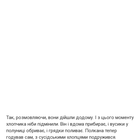
Так, розмовляючи, вони дійшли додому. І з цього моменту
хлопчика ніби підмінили. Він і вдома прибирає, і вусики у
полуниці обриває, і грядки поливає. Полкана тепер
годував сам, з сусідськими хлопцями подружився.