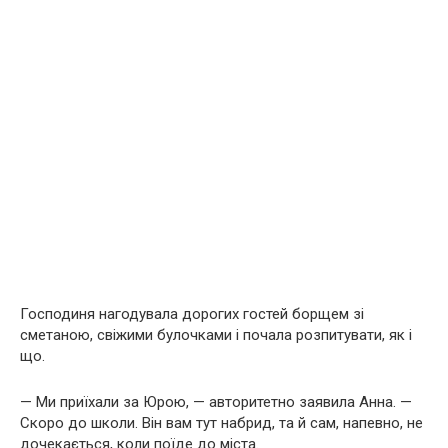
Господиня нагодувала дорогих гостей борщем зі
сметаною, свіжими булочками і почала розпитувати, як і
що.
— Ми приїхали за Юрою, — авторитетно заявила Анна. —
Скоро до школи. Він вам тут набрид, та й сам, напевно, не
дочекається, коли поїде до міста.