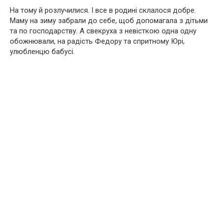
На тому й розлучилися. І все в родині склалося добре.
Маму на зиму забрали до себе, щоб допомагала з дітьми
та по господарству. А свекруха з невісткою одна одну
обожнювали, на радість Федору та спритному Юрі,
улюбленцю бабусі.