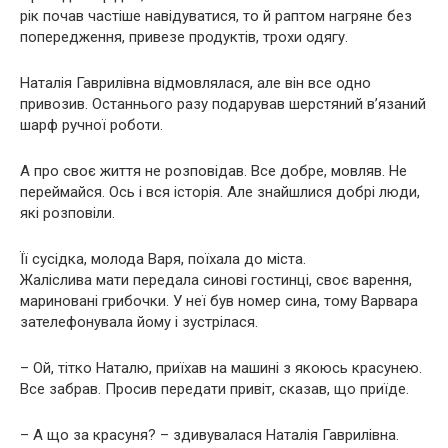
рік почав частіше навідуватися, то й раптом нагряне без
попередження, привезе продуктів, трохи одягу.
Наталія Гаврилівна відмовлялася, але він все одно
привозив. Останнього разу подарував шерстяний в’язаний
шарф ручної роботи.
А про своє життя не розповідав. Все добре, мовляв. Не
переймайся. Ось і вся історія. Але знайшлися добрі люди,
які розповіли.
Її сусідка, молода Варя, поїхала до міста.
Жаліслива мати передала синові гостинці, своє варення,
мариновані грибочки. У неї був номер сина, тому Варвара
зателефонувала йому і зустрілася.
– Ой, тітко Наталю, приїхав на машині з якоюсь красунею.
Все забрав. Просив передати привіт, сказав, що приїде.
– А що за красуня? – здивувалася Наталія Гаврилівна.