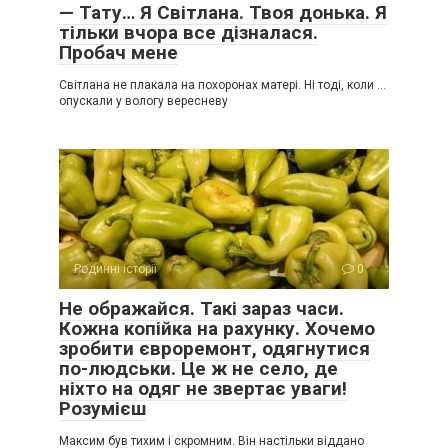
— Тату… Я Світлана. Твоя донька. Я
тільки вчора все дізналася.
Пробач мене
Світлана не плакала на похоронах матері. Ні тоді, коли …
опускали у вологу вересневу
Родинні історії
0
Не ображайся. Такі зараз часи.
Кожна копійка на рахунку. Хочемо
зробити євроремонт, одягнутися
по-людськи. Це ж не село, де
ніхто на одяг не звертає уваги!
Розумієш
Максим був тихим і скромним. Він настільки віддано