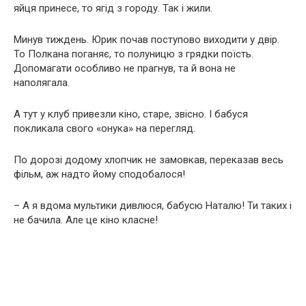
яйця принесе, то ягід з городу. Так і жили.
Минув тиждень. Юрик почав поступово виходити у двір.
То Полкана поганяє, то полуницю з грядки поїсть.
Допомагати особливо не прагнув, та й вона не
наполягала.
А тут у клуб привезли кіно, старе, звісно. І бабуся
покликала свого «онука» на перегляд.
По дорозі додому хлопчик не замовкав, переказав весь
фільм, аж надто йому сподобалося!
– А я вдома мультики дивлюся, бабусю Наталю! Ти таких і
не бачила. Але це кіно класне!