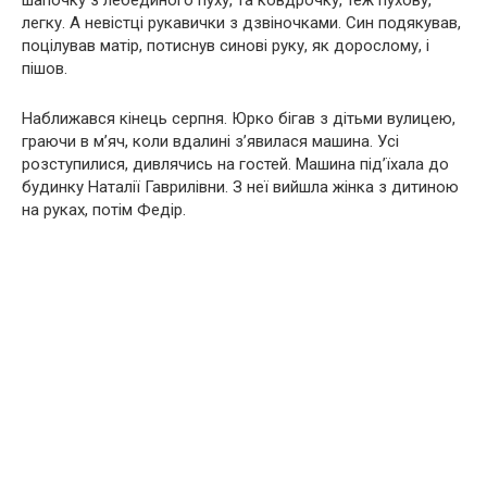
легку. А невістці рукавички з дзвіночками. Син подякував,
поцілував матір, потиснув синові руку, як дорослому, і
пішов.
Наближався кінець серпня. Юрко бігав з дітьми вулицею,
граючи в м’яч, коли вдалині з’явилася машина. Усі
розступилися, дивлячись на гостей. Машина під’їхала до
будинку Наталії Гаврилівни. З неї вийшла жінка з дитиною
на руках, потім Федір.