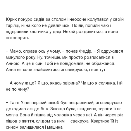
Юрик понуро сидів за столом і неохоче колупався у своїй
тарілці, ні на кого не дивлячись. Поїли, попили чаю і
відправили хлопчика у двір. Нехай роздивиться, а вони
поговорять.
– Мамо, справа ось у чому, – почав Федір. – Я одружився
минулого року. Ну, точніше, ми просто розписалися з
Анною. А це її син. Тобі не повідомляв, не ображайся.
Анна не хоче знайомитися зі свекрухою, і все тут.
– А чому ж це? Я що, якась звірина? Чи що я селянка, і їй
не по чину?
– Та ні. У неї перший шлюб був нещасливий, зі свекрухою
доходило аж до бі..к. Злюща була, шкідлива, терпіти її не
могла. Вона й пішла від чоловіка через неї. А він через рік
пішов з життя, слідом за ним — свекруха. Квартира їй із
сином залишилася і машина.