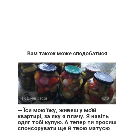
Вам також може сподобатися
Родинні історії
0
— Їси мою їжу, живеш у моїй
квартирі, за яку я плачу. Я навіть
одяг тобі купую. А тепер ти просиш
спонсорувати ще й твою матусю