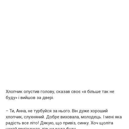
Хлопчик опустив голову, сказав своє «я більше так не
буду» і вийшов за двері.
– Ти, Анна, не турбуйся за нього. Він дуже хороший
хлопчик, слухняний. Добре виховала, молодець. І мені яка
радість все літо! Дякую, що привіз, синку. Хоч щоліта
нехай приїжджає, тільки рада буду.