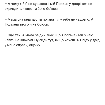
– А чому ж? Я не кусаюся, і мій Полкан у дворі теж не
скривдить, якщо ти його боїшся.
– Мама сказала, що ти погана. І я у тебе не надовго. А
Полкана твого я не боюся.
– Оце так! А мама звідки знає, що я погана? Ми з нею
навіть не знайомі. Ну сиди тут, якщо хочеш. А я піду у двір,
у мене справи, онучку.