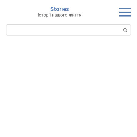
Перейти
Stories
до
Історії нашого життя
вмісту
Пошук: