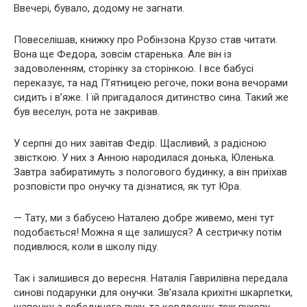
Ввечері, бувало, додому не загнати.
Повеселішав, книжку про Робінзона Крузо став читати.
Вона ще Федора, зовсім старенька. Але він із
задоволенням, сторінку за сторінкою. І все бабусі
переказує, та над П’ятницею регоче, поки вона вечорами
сидить і в’яже. І їй пригадалося дитинство сина. Такий же
був веселун, рота не закривав.
У серпні до них завітав Федір. Щасливий, з радісною
звісткою. У них з Анною народилася донька, Юленька.
Завтра забиратимуть з пологового будинку, а він приїхав
розповісти про онучку та дізнатися, як тут Юра.
— Тату, ми з бабусею Наталею добре живемо, мені тут
подобається! Можна я ще залишуся? А сестричку потім
подивлюся, коли в школу піду.
Так і залишився до вересня. Наталія Гаврилівна передала
синові подарунки для онучки. Зв’язала крихітні шкарпетки,
шапочку з лебединого пуху, та ковдрочку, теж пухову,