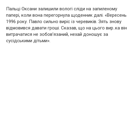
Пальці Оксани залишили вологі сліди на запиленому
папері, коли вона перегорнула щоденник далі. «Вересень
1996 року. Павло сильно виріс із черевиків. Зять знову
відмовився давати гроші. Сказав, що на цього вир..ка він
витрачатися не зобов’язаний, нехай доношує за
сусідськими дітьми».