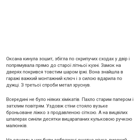
Оксана кинула зошит, збігла по скрипучих сходах у двір і
попрямувала прямо до старої літньої кухні. Замок на
дверях покрився товстим шаром іржі. Вона знайшла в
гаражі важкий монтажний ключ і з силою вдарила по
дужці. З третьої спроби метал хруснув.
Всередині не було ніяких хімікатів. Пахло старим папером і
затхлим повітрям. Уздовж стіни стояло вузьке
броньоване ліжко з продавленою сіткою. А на вицвілих
шпалерах синіли десятки вицарапаних кульковою ручкою
малюнків.
На одному з них були зображені ошатна жінка, високий