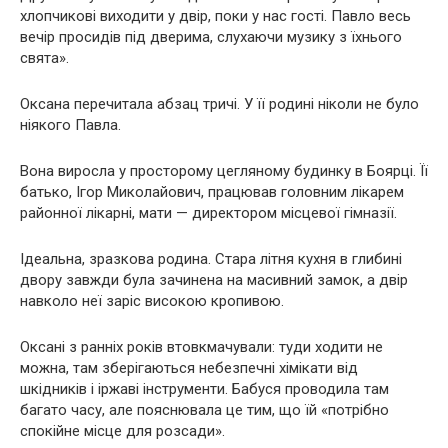
хлопчикові виходити у двір, поки у нас гості. Павло весь
вечір просидів під дверима, слухаючи музику з їхнього
свята».
Оксана перечитала абзац тричі. У її родині ніколи не було
ніякого Павла.
Вона виросла у просторому цегляному будинку в Боярці. Її
батько, Ігор Миколайович, працював головним лікарем
районної лікарні, мати — директором місцевої гімназії.
Ідеальна, зразкова родина. Стара літня кухня в глибині
двору завжди була зачинена на масивний замок, а двір
навколо неї заріс високою кропивою.
Оксані з ранніх років втовкмачували: туди ходити не
можна, там зберігаються небезпечні хімікати від
шкідників і іржаві інструменти. Бабуся проводила там
багато часу, але пояснювала це тим, що їй «потрібно
спокійне місце для розсади».