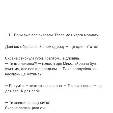
— Ні. Вони вже все сказали. Тепер моя черга мовчати.
Дзвінок обірвався. За ним одразу — ще один. «Тато».
Оксана стиснула губи. І раптом… відповіла.
— Ти що накоїла?! — голос Ігоря Миколайовича був
хрипким, але все ще владним. — Ти хоч розумієш, які
наслідки це матиме?!
— Розумію, — тихо сказала вона. — Тільки вперше — не
для вас. А для себе.
— Ти знищила нашу сім’ю!
Оксана заплющила очі.