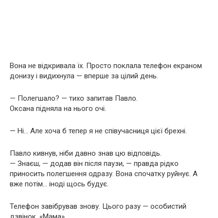
Вона не відкривала їх. Просто поклала телефон екраном
донизу і видихнула — вперше за цілий день.
— Полегшало? — тихо запитав Павло.
Оксана підняла на нього очі.
— Ні… Але хоча б тепер я не співучасниця цієї брехні.
Павло кивнув, ніби давно знав цю відповідь.
— Знаєш, — додав він після паузи, — правда рідко
приносить полегшення одразу. Вона спочатку руйнує. А
вже потім… іноді щось будує.
Телефон завібрував знову. Цього разу — особистий
дзвінок. «Мама».