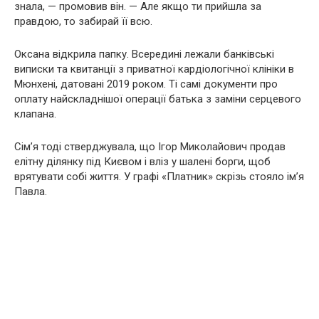
знала, — промовив він. — Але якщо ти прийшла за
правдою, то забирай її всю.
Оксана відкрила папку. Всередині лежали банківські
виписки та квитанції з приватної кардіологічної клініки в
Мюнхені, датовані 2019 роком. Ті самі документи про
оплату найскладнішої операції батька з заміни серцевого
клапана.
Сім’я тоді стверджувала, що Ігор Миколайович продав
елітну ділянку під Києвом і вліз у шалені борги, щоб
врятувати собі життя. У графі «Платник» скрізь стояло ім’я
Павла.