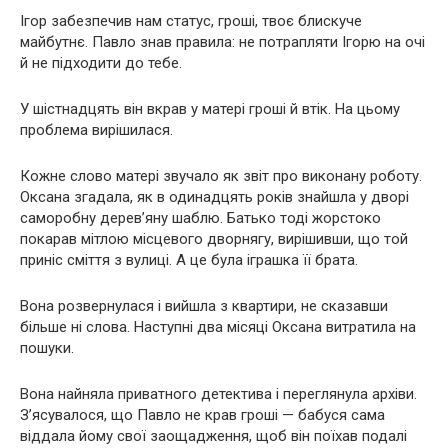
Ігор забезпечив нам статус, гроші, твоє блискуче
майбутнє. Павло знав правила: не потрапляти Ігорю на очі
й не підходити до тебе.
У шістнадцять він вкрав у матері гроші й втік. На цьому
проблема вирішилася.
Кожне слово матері звучало як звіт про виконану роботу.
Оксана згадала, як в одинадцять років знайшла у дворі
саморобну дерев’яну шаблю. Батько тоді жорстоко
покарав мітлою місцевого дворнягу, вирішивши, що той
приніс сміття з вулиці. А це була іграшка її брата.
Вона розвернулася і вийшла з квартири, не сказавши
більше ні слова. Наступні два місяці Оксана витратила на
пошуки.
Вона найняла приватного детектива і переглянула архіви.
З’ясувалося, що Павло не крав гроші — бабуся сама
віддала йому свої заощадження, щоб він поїхав подалі