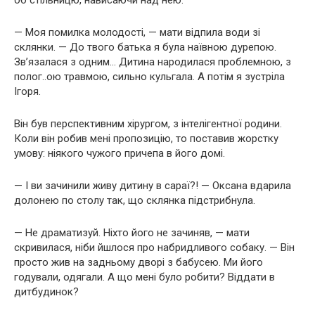
— Моя помилка молодості, — мати відпила води зі
склянки. — До твого батька я була наївною дурепою.
Зв’язалася з одним… Дитина народилася проблемною, з
полог..ою травмою, сильно кульгала. А потім я зустріла
Ігоря.
Він був перспективним хірургом, з інтелігентної родини.
Коли він робив мені пропозицію, то поставив жорстку
умову: ніякого чужого причепа в його домі.
— І ви зачинили живу дитину в сараї?! — Оксана вдарила
долонею по столу так, що склянка підстрибнула.
— Не драматизуй. Ніхто його не зачиняв, — мати
скривилася, ніби йшлося про набридливого собаку. — Він
просто жив на задньому дворі з бабусею. Ми його
годували, одягали. А що мені було робити? Віддати в
дитбудинок?