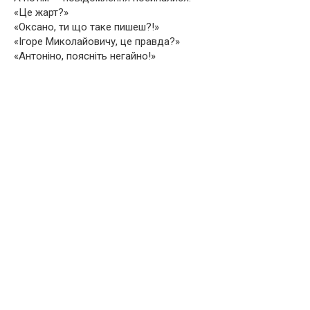
«Це жарт?»
«Оксано, ти що таке пишеш?!»
«Ігоре Миколайовичу, це правда?»
«Антоніно, поясніть негайно!»