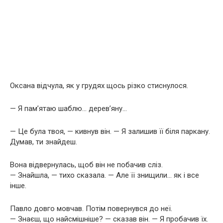
Оксана відчула, як у грудях щось різко стиснулося.
— Я пам’ятаю шаблю… дерев’яну…
— Це була твоя, — кивнув він. — Я залишив її біля паркану.
Думав, ти знайдеш.
Вона відвернулась, щоб він не побачив сліз.
— Знайшла, — тихо сказала. — Але її знищили… як і все
інше.
Павло довго мовчав. Потім повернувся до неї.
— Знаєш, що найсмішніше? — сказав він. — Я пробачив їх.