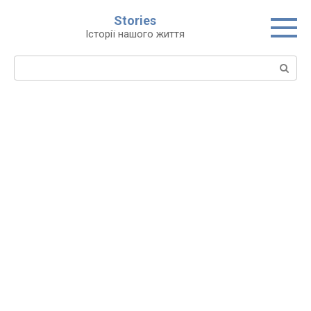
Перейти
Stories
до
Історії нашого життя
вмісту
Пошук: