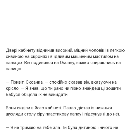
Двері кабінету відчинив високий, міцний чоловік із легкою
сивиною на скронях і в’їдливим машинним мастилом на
пальцях. Він подивився на Оксану, важко спираючись на
палицю.
— Привіт, Оксанка, — спокійно сказав він, вказуючи на
крісло. — Я знав, що ти рано чи пізно знайдеш ці зошити.
Бабуся обіцяла їх не викидати.
Вони сиділи в його кабінеті. Павло дістав із нижньої
шухляди столу сіру пластикову папку і підсунув її до неї.
— Я не тримаю на тебе зла. Ти була дитиною і нічого не