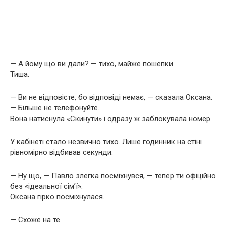
— А йому що ви дали? — тихо, майже пошепки.
Тиша.
— Ви не відповісте, бо відповіді немає, — сказала Оксана.
— Більше не телефонуйте.
Вона натиснула «Скинути» і одразу ж заблокувала номер.
У кабінеті стало незвично тихо. Лише годинник на стіні
рівномірно відбивав секунди.
— Ну що, — Павло злегка посміхнувся, — тепер ти офіційно
без «ідеальної сім’ї».
Оксана гірко посміхнулася.
— Схоже на те.