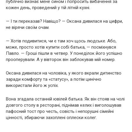
публічно визнає мене сином і попросить вибачення за
кожен день, проведений у тій літній кухні.
— І ти переказав? Навіщо? — Оксана дивилася на цифри,
не вірячи своїм очам.
— Хотів подивитися, чи є там хоч щось людське. Або,
може, просто хотів купити собі батька, — посміхнувся
Павло. — Гроші пішли в четвер. У понеділок його успішно
прооперували. А у вівторок він заблокував мій номер.
Оксана дивилася на чоловіка, у якого вкрали дитинство
заради комфорту та «статусу», а потім цинічно
використали його ж успіх.
Вона згадала останній ювілей батька. Як він стояв на чолі
довгого столу в ресторані, піднімав келих і виголошував
пафосний тост про честь, совість і непорушні сімейні
цінності, збираючи захоплені оплески колег.