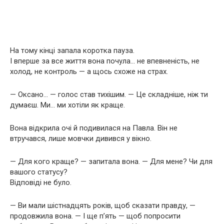
На тому кінці запала коротка пауза.
І вперше за все життя вона почула… не впевненість, не
холод, не контроль — а щось схоже на страх.
— Оксано… — голос став тихішим. — Це складніше, ніж ти
думаєш. Ми… ми хотіли як краще.
Вона відкрила очі й подивилася на Павла. Він не
втручався, лише мовчки дивився у вікно.
— Для кого краще? — запитала вона. — Для мене? Чи для
вашого статусу?
Відповіді не було.
— Ви мали шістнадцять років, щоб сказати правду, —
продовжила вона. — І ще п’ять — щоб попросити