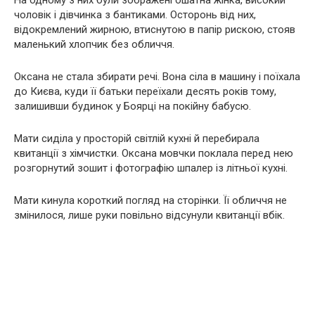
чоловік і дівчинка з бантиками. Осторонь від них,
відокремлений жирною, втиснутою в папір рискою, стояв
маленький хлопчик без обличчя.
Оксана не стала збирати речі. Вона сіла в машину і поїхала
до Києва, куди її батьки переїхали десять років тому,
залишивши будинок у Боярці на покійну бабусю.
Мати сиділа у просторій світлій кухні й перебирала
квитанції з хімчистки. Оксана мовчки поклала перед нею
розгорнутий зошит і фотографію шпалер із літньої кухні.
Мати кинула короткий погляд на сторінки. Її обличчя не
змінилося, лише руки повільно відсунули квитанції вбік.