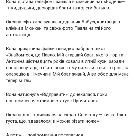
Вона дістала телефон і зайшла в сімейний чат «Родичі»—
тітки, дядьки, двоюрідні брати та колеги батьків.
Оксана сфотографувала щоденник бабусі, квитанції з
клініки в Мюнхені та свіже фото Павла на тлі його
автостанції.
Вона прикріпила файли і швидко набрала текст:
«Знайомтеся, це Павло. Мій старший брат, якого Ігор та
Антоніна шістнадцять років ховали в літній кухні заради
своєї репутації, а п’ять років тому витягли з нього гроші на
операцію в Німеччині. Мій брат живий. А ви обоє для мене
тепер м..тві».
Вона натиснула «Відправити», дочекалася, поки
повідомлення отримає статус «Прочитано».
Оксана довго дивилася на екран. Спочатку — тиша. Така
густа, що, здавалося, її можна різати ножем.
А потім — повідомлення посипалися.