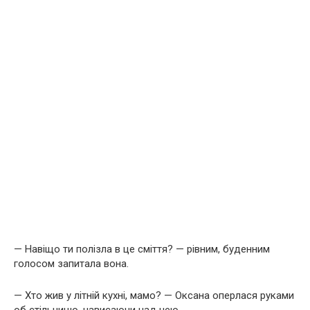
— Навіщо ти полізла в це сміття? — рівним, буденним
голосом запитала вона.
— Хто жив у літній кухні, мамо? — Оксана оперлася руками
об стільницю, нависаючи над нею.