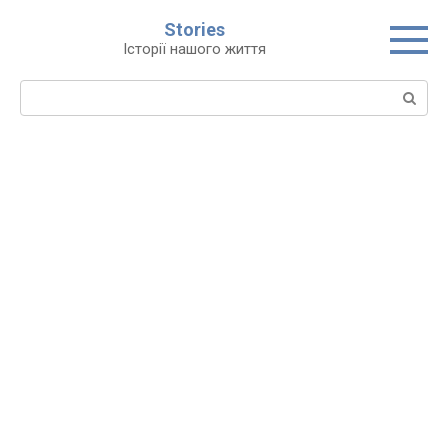
Перейти
Stories
до
Історії нашого життя
вмісту
Пошук: