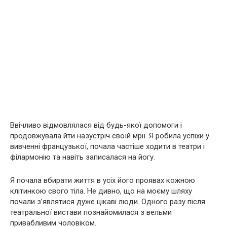
Ввічливо відмовлялася від будь-якої допомоги і
продовжувала йти назустріч своїй мрії. Я робила успіхи у
вивченні французької, почала частіше ходити в театри і
філармонію та навіть записалася на йогу.
Я почала вбирати життя в усіх його проявах кожною
клітинкою свого тіла. Не дивно, що на моєму шляху
почали з’являтися дуже цікаві люди. Одного разу після
театральної вистави познайомилася з вельми
привабливим чоловіком.