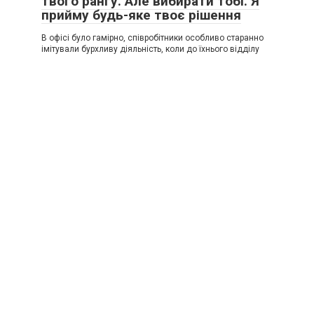
твого рангу. Але вибирати тобі. Я
прийму будь-яке твоє рішення
В офісі було гамірно, співробітники особливо старанно
імітували бурхливу діяльність, коли до їхнього відділу