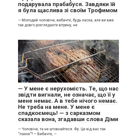
подарувала прабабуся. Завдяки їй
я була щаслива зі своїм Трофимом
— Молодий чоловіче, вибачте, будь ласка, але ви вже
так довго розглядаєте вітрину, не
Історії про кохання
0
​— У мене є нерухомість. Те, що нас
звідти вигнали, не означає, що її у
мене немає. А в тебе нічого немає.
Не треба на мене. У мене є
спадкоємець! — з сарказмом
сказала вона, згадавши слова Діми
​— Чоловіче, та не штовхайтеся. Фу. Це від вас так
“пахне”? ​— Вибачте, —