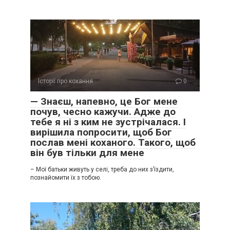
Історії про кохання
0
— Знаєш, напевно, це Бог мене
почув, чесно кажучи. Адже до
тебе я ні з ким не зустрічалася. І
вирішила попросити, щоб Бог
послав мені коханого. Такого, щоб
він був тільки для мене
– Мої батьки живуть у селі, треба до них з’їздити,
познайомити їх з тобою.