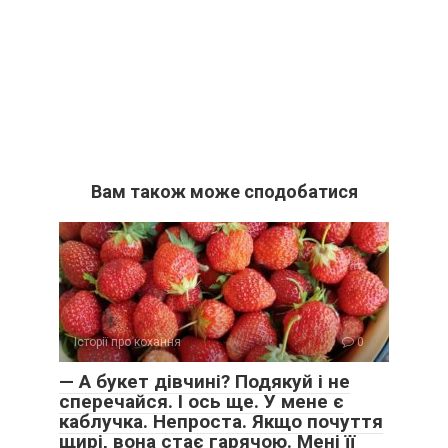
Вам також може сподобатися
Історії про кохання
0
— А букет дівчині? Подякуй і не
сперечайся. І ось ще. У мене є
каблучка. Непроста. Якщо почуття
щирі, вона стає гарячою. Мені її