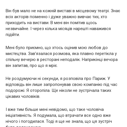
Він був мало не на кожній виставі в місцевому театрі. Знає
всіх акторів поіменно і дуже уважно вивчає тих, хто
приходить на вистави. В мені він помітив щось
незвичайне. І через кілька місяців нарешті наважився
підійти.
Мені було приємно, що хтось оцінив мою любов до
мистецтва. Зав’язалася розмова, яка плавно перетікла у
спільну вечерю в ресторані неподалік. Наприкінці вечора
він запитав, про що я мріє.
Не роздумуючи ні секунди, я розповіла про Париж. У
відповідь він лише запропонував свою компанію під час
подорожі. Я оторопіла. Ще ніколи не зустрічала таких
цікавих чоловіків.
І вже тим більше мені невідомо, що таке чоловіча
ініціативність. Я подумала, що втрачати все одно вже
нічого і погодилася. Тоді я ще не знала, що ця зустріч