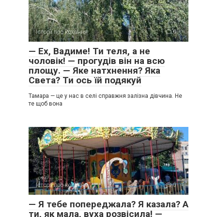
Історії про кохання
0
— Ех, Вадиме! Ти теля, а не
чоловік! — прогудів він на всю
площу. — Яке натхнення? Яка
Света? Ти ось їй подякуй
Тамара — це у нас в селі справжня залізна дівчина. Не
те щоб вона
Історії про кохання
0
— Я тебе попереджала? Я казала? А
ти, як мала, вуха розвісила! —