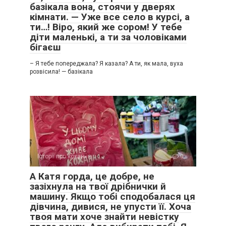
базікала вона, стоячи у дверях
кімнати. — Уже все село в курсі, а
ти…! Віро, який же сором! У тебе
діти маленькі, а ти за чоловіками
бігаєш
– Я тебе попереджала? Я казала? А ти, як мала, вуха
розвісила! — базікала
Історії про кохання
0
А Катя горда, це добре, не
зазіхнула на твої дрібнички й
машину. Якщо тобі сподобалася ця
дівчина, дивися, не упусти її. Хоча
твоя мати хоче знайти невістку