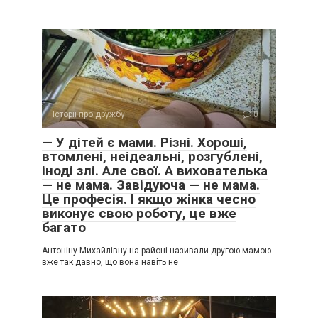
Історії про дружбу
0
— У дітей є мами. Різні. Хороші,
втомлені, неідеальні, розгублені,
іноді злі. Але свої. А вихователька
— не мама. Завідуюча — не мама.
Це професія. І якщо жінка чесно
виконує свою роботу, це вже
багато
Антоніну Михайлівну на районі називали другою мамою
вже так давно, що вона навіть не