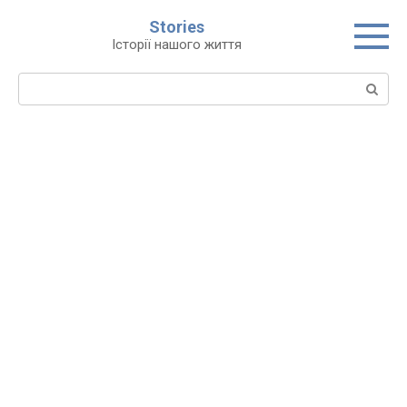
Перейти
Stories
до
Історії нашого життя
вмісту
Пошук: