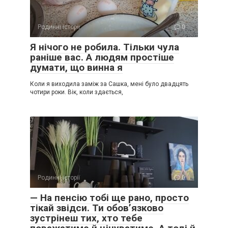
Родинні історії
0
Я нічого не робила. Тільки чула
раніше вас. А людям простіше
думати, що винна я
Коли я виходила заміж за Сашка, мені було двадцять
чотири роки. Вік, коли здається,
Родинні історії
0
— На пенсію тобі ще рано, просто
тікай звідси. Ти обов’язково
зустрінеш тих, хто тебе