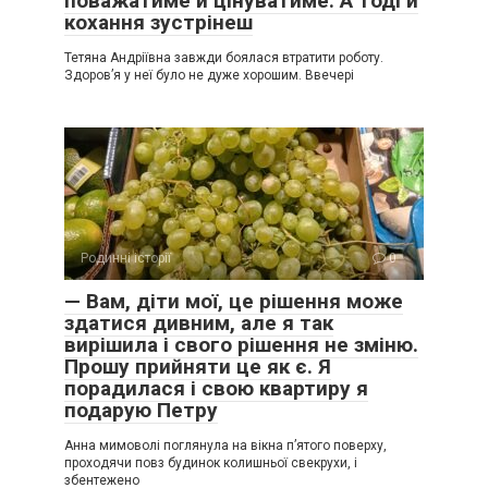
поважатиме й цінуватиме. А тоді й
кохання зустрінеш
Тетяна Андріївна завжди боялася втратити роботу.
Здоров’я у неї було не дуже хорошим. Ввечері
Родинні історії
0
— Вам, діти мої, це рішення може
здатися дивним, але я так
вирішила і свого рішення не зміню.
Прошу прийняти це як є. Я
порадилася і свою квартиру я
подарую Петру
Анна мимоволі поглянула на вікна п’ятого поверху,
проходячи повз будинок колишньої свекрухи, і
збентежено