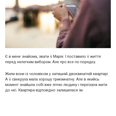
Є в мене знайома, звати її Марія. І поставило її життя
перед нелегким вибором. Але про все по порядку.
Жили вони із чоловіком у затишній двокімнатній квартирі.
А її свекруха мала хорошу трикімнатну. Але в якийсь
момент знайшла собі вже літню людину і переїхала жити
до неї. Квартира відповідно залишилася їм.