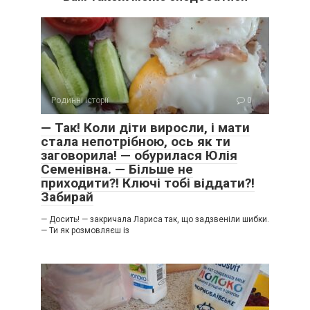
Родинні історії
0
— Так! Коли діти виросли, і мати
стала непотрібною, ось як ти
заговорила! — обурилася Юлія
Семенівна. — Більше не
приходити?! Ключі тобі віддати?!
Забирай
— Досить! — закричала Лариса так, що задзвеніли шибки.
— Ти як розмовляєш із