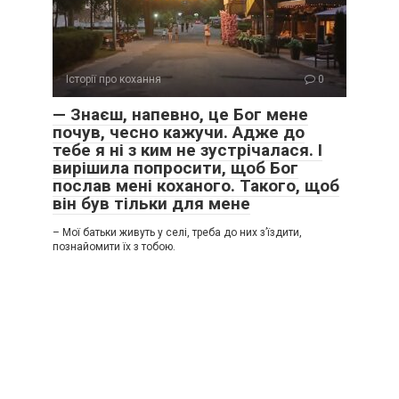
Історії про кохання
0
— Знаєш, напевно, це Бог мене
почув, чесно кажучи. Адже до
тебе я ні з ким не зустрічалася. І
вирішила попросити, щоб Бог
послав мені коханого. Такого, щоб
він був тільки для мене
– Мої батьки живуть у селі, треба до них з’їздити,
познайомити їх з тобою.