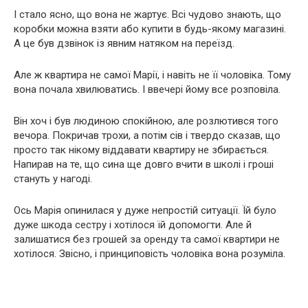
І стало ясно, що вона не жартує. Всі чудово знають, що
коробки можна взяти або купити в будь-якому магазині.
А це був дзвінок із явним натяком на переїзд.
Але ж квартира не самої Марії, і навіть не її чоловіка. Тому
вона почала хвилюватись. І ввечері йому все розповіла.
Він хоч і був людиною спокійною, але розлютився того
вечора. Покричав трохи, а потім сів і твердо сказав, що
просто так нікому віддавати квартиру не збирається.
Напирав на те, що сина ще довго вчити в школі і гроші
стануть у нагоді.
Ось Марія опинилася у дуже непростій ситуації. Їй було
дуже шкода сестру і хотілося їй допомогти. Але й
залишатися без грошей за оренду та самої квартири не
хотілося. Звісно, ​​і принциповість чоловіка вона розуміла.