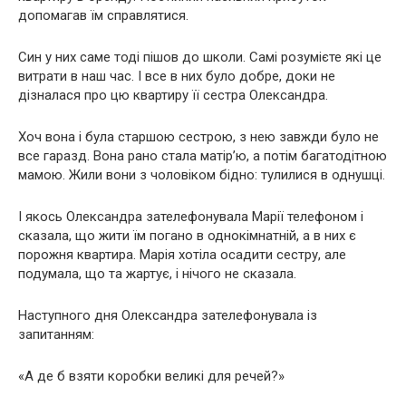
допомагав їм справлятися.
Син у них саме тоді пішов до школи. Самі розумієте які це
витрати в наш час. І все в них було добре, доки не
дізналася про цю квартиру її сестра Олександра.
Хоч вона і була старшою сестрою, з нею завжди було не
все гаразд. Вона рано стала матір’ю, а потім багатодітною
мамою. Жили вони з чоловіком бідно: тулилися в однушці.
І якось Олександра зателефонувала Марії телефоном і
сказала, що жити їм погано в однокімнатній, а в них є
порожня квартира. Марія хотіла осадити сестру, але
подумала, що та жартує, і нічого не сказала.
Наступного дня Олександра зателефонувала із
запитанням:
«А де б взяти коробки великі для речей?»