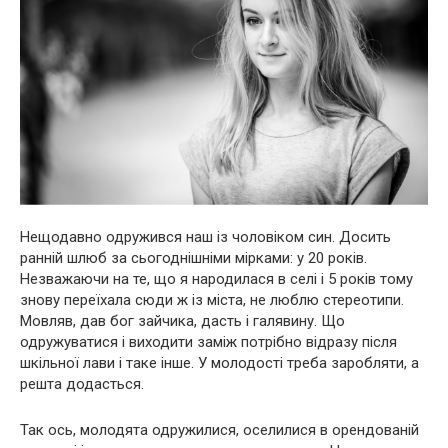
Нещодавно одружився наш із чоловіком син. Досить
ранній шлюб за сьогоднішніми мірками: у 20 років.
Незважаючи на те, що я народилася в селі і 5 років тому
знову переїхала сюди ж із міста, не люблю стереотипи.
Мовляв, дав бог зайчика, дасть і галявину. Що
одружуватися і виходити заміж потрібно відразу після
шкільної лави і таке інше. У молодості треба заробляти, а
решта додасться.
Так ось, молодята одружилися, оселилися в орендованій