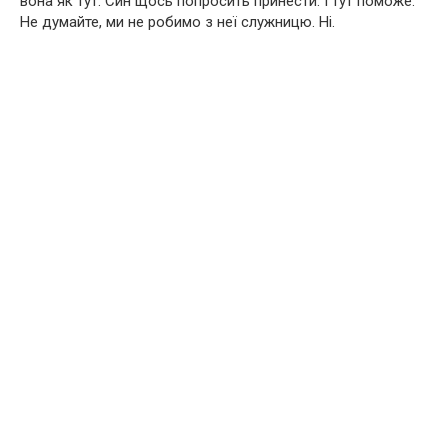
вона як тут. Син щось попросить принести. І тут поможе.
Не думайте, ми не робимо з неї служницю. Ні.