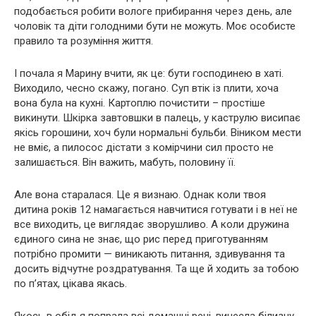
подобається робити вологе прибирання через день, але
чоловік та діти голодними бути не можуть. Моє особисте
правило та розуміння життя.
І почала я Марину вчити, як це: бути господинею в хаті.
Виходило, чесно скажу, погано. Суп втік із плити, хоча
вона була на кухні. Картоплю почистити – простіше
викинути. Шкірка завтовшки в палець, у каструлю висипає
якісь горошини, хоч були нормальні бульби. Віником мести
не вміє, а пилосос дістати з комірчини сил просто не
залишається. Він важить, мабуть, половину її.
Але вона старалася. Це я визнаю. Однак коли твоя
дитина років 12 намагається навчитися готувати і в неї не
все виходить, це виглядає зворушливо. А коли дружина
єдиного сина не знає, що рис перед приготуванням
потрібно промити — виникають питання, здивування та
досить відчутне роздратування. Та ще й ходить за тобою
по п’ятах, цікава якась.
Якось в обід я попрала всі домашні речі, винесла білизну