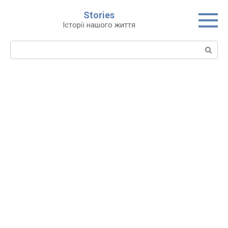
Перейти
Stories
до
Історії нашого життя
вмісту
Пошук: