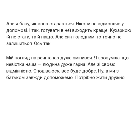
Але я бачу, як вона старається. Ніколи не відмовляє у
допомозі. І так, готувати в неї виходить краще. Кухаркою
їй не стати, та й нащо. Але син голодним-то точно не
залишиться. Ось так.
Мій погляд на речі тепер дуже змінився. Я зрозуміла, що
невістка наша — людина дуже гарна. Але зі своєю
відмінністю. Сподіваюся, все буде добре. Ну, а ми з
батьком завжди допоможемо. Потрібно жити дружно.