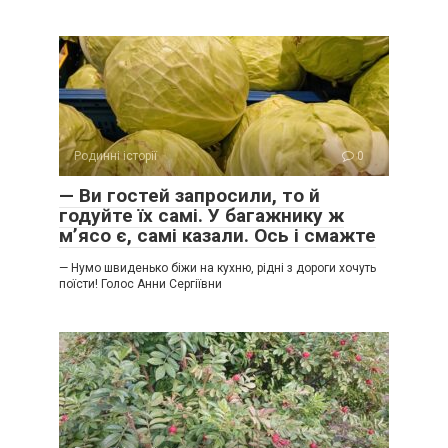
Родинні історії
0
— Ви гостей запросили, то й
годуйте їх самі. У багажнику ж
м’ясо є, самі казали. Ось і смажте
— Нумо швиденько біжи на кухню, рідні з дороги хочуть
поїсти! Голос Анни Сергіївни