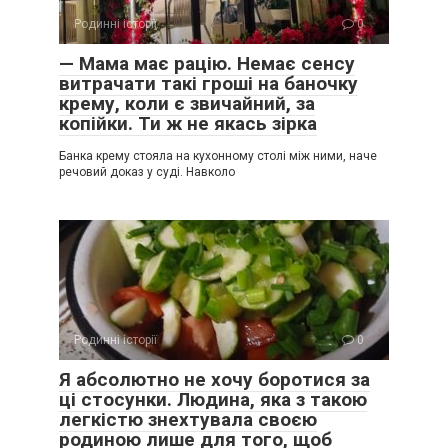
Родинні історії
0
— Мама має рацію. Немає сенсу
витрачати такі гроші на баночку
крему, коли є звичайний, за
копійки. Ти ж не якась зірка
Банка крему стояла на кухонному столі між ними, наче
речовий доказ у суді. Навколо
Родинні історії
0
Я абсолютно не хочу боротися за
ці стосунки. Людина, яка з такою
легкістю знехтувала своєю
родиною лише для того, щоб