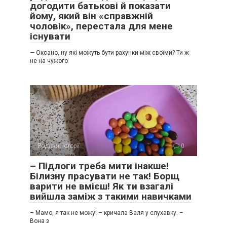
догодити батькові й показати
йому, який він «справжній
чоловік», перестала для мене
існувати
— Оксано, ну які можуть бути рахунки між своїми? Ти ж
не на чужого
Родинні історії
0
– Підлоги треба мити інакше!
Білизну прасувати не так! Борщ
варити не вмієш! Як ти взагалі
вийшла заміж з такими навичками
– Мамо, я так не можу! – кричала Валя у слухавку. –
Вона з