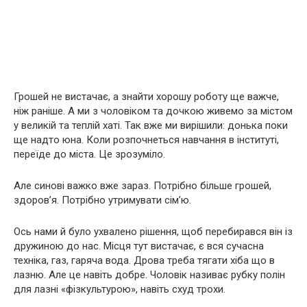
Грошей не вистачає, а знайти хорошу роботу ще важче,
ніж раніше. А ми з чоловіком та дочкою живемо за містом
у великій та теплій хаті. Так вже ми вирішили: донька поки
ще надто юна. Коли розпочнеться навчання в інституті,
переїде до міста. Це зрозуміло.
Але синові важко вже зараз. Потрібно більше грошей,
здоров’я. Потрібно утримувати сім’ю.
Ось нами й було ухвалено рішення, щоб перебирався він із
дружиною до нас. Місця тут вистачає, є вся сучасна
техніка, газ, гаряча вода. Дрова треба тягати хіба що в
лазню. Але це навіть добре. Чоловік називає рубку полін
для лазні «фізкультурою», навіть схуд трохи.