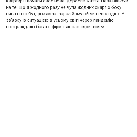
квартирі і почали своє нове, доросле життя. Незважаючи
на те, що я жодного разу не чула жодних скарг з боку
сина на побут, розуміла: зараз йому ой як несолодко. У
зв’язку із ситуацією в усьому світі через пандемію
постраждало багато фірм і, як наслідок, сімей.