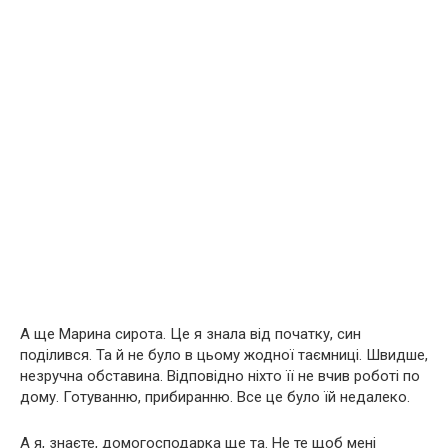
А ще Марина сирота. Це я знала від початку, син
поділився. Та й не було в цьому жодної таємниці. Швидше,
незручна обставина. Відповідно ніхто її не вчив роботі по
дому. Готуванню, прибиранню. Все це було їй недалеко.
А я, знаєте, домогосподарка ще та. Не те щоб мені