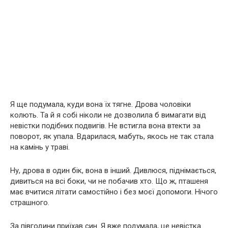
Я ще подумала, куди вона їх тягне. Дрова чоловіки
колють. Та й я собі ніколи не дозволила б вимагати від
невістки подібних подвигів. Не встигла вона втекти за
поворот, як упала. Вдарилася, мабуть, якось не так стала
на камінь у траві.
Ну, дрова в один бік, вона в інший. Дивлюся, піднімається,
дивиться на всі боки, чи не побачив хто. Що ж, пташеня
має вчитися літати самостійно і без моєї допомоги. Нічого
страшного.
За півгодини приїхав син. Я вже подумала, це невістка