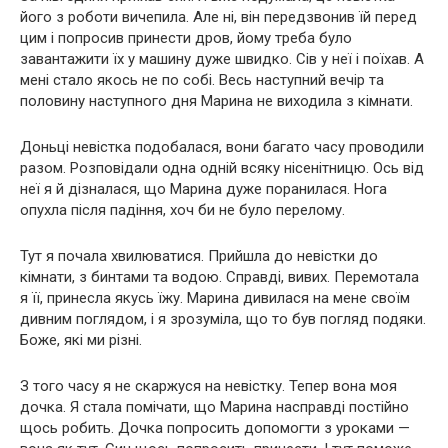
його з роботи вичепила. Але ні, він передзвонив їй перед
цим і попросив принести дров, йому треба було
завантажити їх у машину дуже швидко. Сів у неї і поїхав. А
мені стало якось не по собі. Весь наступний вечір та
половину наступного дня Марина не виходила з кімнати.
Доньці невістка подобалася, вони багато часу проводили
разом. Розповідали одна одній всяку нісенітницю. Ось від
неї я й дізналася, що Марина дуже поранилася. Нога
опухла після падіння, хоч би не було перелому.
Тут я почала хвилюватися. Прийшла до невістки до
кімнати, з бинтами та водою. Справді, вивих. Перемотала
я її, принесла якусь їжу. Марина дивилася на мене своїм
дивним поглядом, і я зрозуміла, що то був погляд подяки.
Боже, які ми різні.
З того часу я не скаржуся на невістку. Тепер вона моя
дочка. Я стала помічати, що Марина насправді постійно
щось робить. Дочка попросить допомогти з уроками —