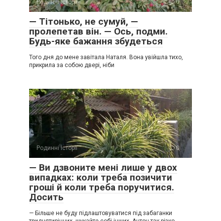
Родинні історії
0
— Тітонько, не сумуй, —
пролепетав він. — Ось, подми.
Будь-яке бажання збудеться
Того дня до мене завітала Наталя. Вона увійшла тихо,
прикрила за собою двері, ніби
Родинні історії
0
— Ви дзвоните мені лише у двох
випадках: коли треба позичити
гроші й коли треба поручитися.
Досить
— Більше не буду підлаштовуватися під забаганки
тридцятирічних, шукайте собі інших. Антон так різко