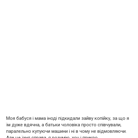
Моя бабуся і мама іноді підкидали зайву копійку, за що я
їм дуже вдячна, а батьки чоловіка просто співчували,
паралельно купуючи машини і ні в чому не відмовляючи.
Але це їхня справа, я розумію, хоч і прикро.