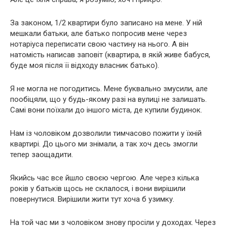
За законом, 1/2 квартири було записано на мене. У ній
мешкали батьки, але батько попросив мене через
нотаріуса переписати свою частину на нього. А він
натомість написав заповіт (квартира, в якій живе бабуся,
буде моя після її відходу власник батько).
Я не могла не погодитись. Мене буквально змусили, але
пообіцяли, що у будь-якому разі на вулиці не залишать.
Самі вони поїхали до іншого міста, де купили будинок.
Нам із чоловіком дозволили тимчасово пожити у їхній
квартирі. До цього ми знімали, а так хоч десь змогли
тепер заощадити.
Якийсь час все йшло своєю чергою. Але через кілька
років у батьків щось не склалося, і вони вирішили
повернутися. Вирішили жити тут хоча б узимку.
На той час ми з чоловіком знову просіли у доходах. Через