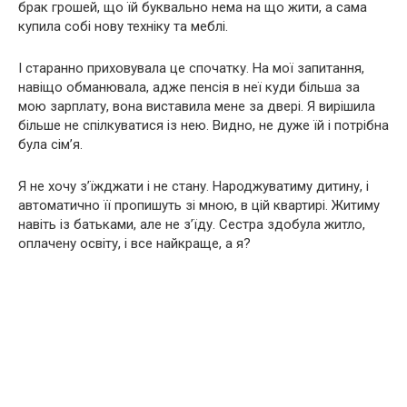
брак грошей, що їй буквально нема на що жити, а сама
купила собі нову техніку та меблі.
І старанно приховувала це спочатку. На мої запитання,
навіщо обманювала, адже пенсія в неї куди більша за
мою зарплату, вона виставила мене за двері. Я вирішила
більше не спілкуватися із нею. Видно, не дуже їй і потрібна
була сім’я.
Я не хочу з’їжджати і не стану. Народжуватиму дитину, і
автоматично її пропишуть зі мною, в цій квартирі. Житиму
навіть із батьками, але не з’їду. Сестра здобула житло,
оплачену освіту, і все найкраще, а я?