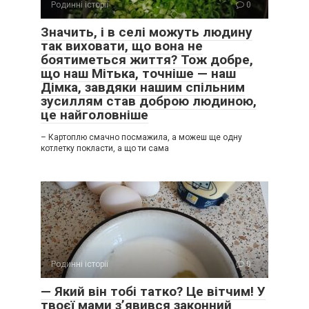
Родинні історії
0
Значить, і в селі можуть людину
так виховати, що вона не
боятиметься життя? Тож добре,
що наш Мітька, точніше — наш
Дімка, завдяки нашим спільним
зусиллям став доброю людиною,
це найголовніше
– Картоплю смачно посмажила, а можеш ще одну
котлетку покласти, а що ти сама
Родинні історії
0
— Який він тобі татко? Це вітчим! У
твоєї мами з’явився законний