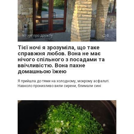
Історії про дружбу
0
Тієї ночі я зрозуміла, що таке
справжня любов. Вона не має
нічого спільного з посадами та
ввічливістю. Вона пахне
домашньою їжею
Я прийшла до тями на холодному, мокрому асфальті.
Навколо пронизливо вили сирени, блимали сині