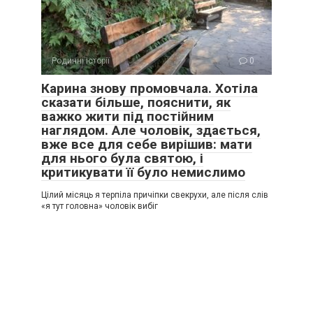
Родинні історії
0
Карина знову промовчала. Хотіла
сказати більше, пояснити, як
важко жити під постійним
наглядом. Але чоловік, здається,
вже все для себе вирішив: мати
для нього була святою, і
критикувати її було немислимо
Цілий місяць я терпіла причіпки свекрухи, але після слів
«я тут головна» чоловік вибіг