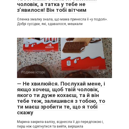
чоловік, а татка у тебе не
з’явилося! Він тобі вітчим
Оленка змалку знала, що мама принесла її «у подолі».
Добрі сусідки, які, здавалося, мешкали
Родинні історії
0
— Не хвилюйся. Послухай мене, і
якщо хочеш, щоб твій чоловік,
якого ти дуже кохаєш, та й він
тебе теж, залишився з тобою, то
ти маєш зробити те, що я тобі
скажу
Марина закрила валізу, віднесла її до передпокою і,
перш ніж одягнутися та вийти, вирішила