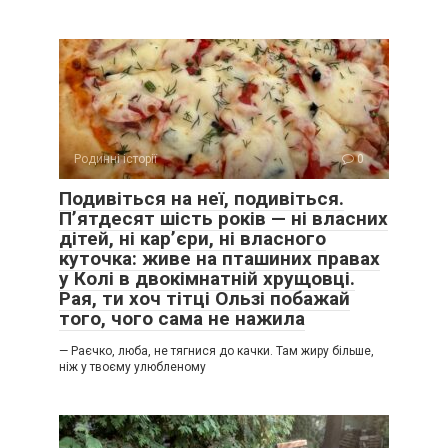
Родинні історії
0
Подивіться на неї, подивіться.
П’ятдесят шість років — ні власних
дітей, ні кар’єри, ні власного
куточка: живе на пташиних правах
у Колі в двокімнатній хрущовці.
Рая, ти хоч тітці Ользі побажай
того, чого сама не нажила
— Раєчко, люба, не тягнися до качки. Там жиру більше,
ніж у твоєму улюбленому