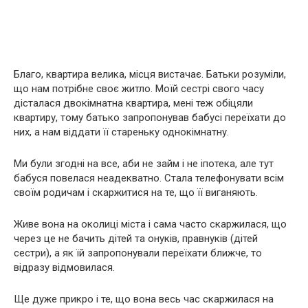
Благо, квартира велика, місця вистачає. Батьки розуміли,
що нам потрібне своє житло. Моїй сестрі свого часу
дісталася двокімнатна квартира, мені теж обіцяли
квартиру, тому батько запропонував бабусі переїхати до
них, а нам віддати її стареньку однокімнатну.
Ми були згодні на все, аби не займ і не іпотека, але тут
бабуся повелася неадекватно. Стала телефонувати всім
своїм родичам і скаржитися на те, що її виганяють.
Живе вона на околиці міста і сама часто скаржилася, що
через це не бачить дітей та онуків, правнуків (дітей
сестри), а як їй запропонували переїхати ближче, то
відразу відмовилася.
Ще дуже прикро і те, що вона весь час скаржилася на