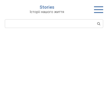
Перейти
Stories
до
Історії нашого життя
вмісту
Пошук: