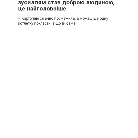
зусиллям став доброю людиною,
це найголовніше
– Картоплю смачно посмажила, а можеш ще одну
котлетку покласти, а що ти сама