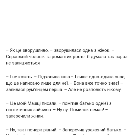
– Як це зворушливо. – зворушилася одна з жінок. –
Справжній чоловік та романтик росте. Я думала так зараз
не залицяються
– І не кажіть. – Підхопила інша.– І лише одна-єдина знає,
що це написано лише для неї. – Вона вже точно знає! –
залилася рум’янцем перша. – Але не розповість нікому.
– Це моїй Машці писали. – помітив батько однієї з
гіпотетичних зайчиків. – Ну ну. Помилок немає! –
заперечили жінки.
– Ну, так і почерк рівний. – Заперечив уражений батько. –