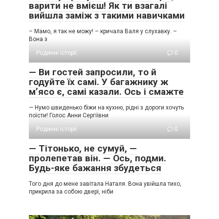
варити не вмієш! Як ти взагалі
вийшла заміж з такими навичками
– Мамо, я так не можу! – кричала Валя у слухавку. –
Вона з
Родинні історії
0
— Ви гостей запросили, то й
годуйте їх самі. У багажнику ж
м’ясо є, самі казали. Ось і смажте
— Нумо швиденько біжи на кухню, рідні з дороги хочуть
поїсти! Голос Анни Сергіївни
Родинні історії
0
— Тітонько, не сумуй, —
пролепетав він. — Ось, подми.
Будь-яке бажання збудеться
Того дня до мене завітала Наталя. Вона увійшла тихо,
прикрила за собою двері, ніби