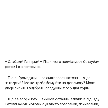
– Слабаки! Ганчірки! – Після чого посміхнувся беззубим
ротом і знепритомнів.
– Е-е-е. Громадяни, – захвилювався натовп. – А де
четвертий? Може, треба йому йти на допомогу? Може,
двері вибити і відібрати бездушне тіло у цієї фурії?
– Що за збори тут? – вийшов останній зайчик із під’їзду.
Натовп ахнув: чоловік був чисто поголений, причесаний,