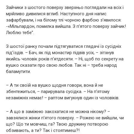
Зайчики з шостого поверху зверхньо поглядали на всіх і
мрійливо дивилися вглиб. Наступного дня напис
зафарбували, і на білому тлі чорною фарбою з’явилося:
-«Мільпардон, помилка вийшла. З п’ятого поверху зайчик!
Люблю тебе”.
З шостої ранку почали підтягуватися глядачі із сусідніх
під’їздів. – Бач, як під монастир підвів усіх, – зітхнув
якийсь чоловік років п’ятдесяти. – Ні, щоб по секрету на
вушко сказати про свою любов. Так ні – треба народ
баламутити.
– А ти своїй на вушко щодня говори, вона й не
збентежиться, – парирувала сусідка. – На п’ятому
незаміжніх немає! – раптом вигукнув один із чоловіків.
– А що в заміжню закохатися не можна нікому? –
завзялися жінки п’ятого поверху. – Рожею не вийшли, чи
що? Що ти мовчиш, га? Твою дружину потворою
обзивають, а ти? Так і стоятимеш?!