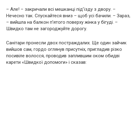
– Але! – закричали всі мешканці під’їзду з двору. –
Нечесно так. Спускайтеся вниз – щоб усі бачили. – Зараз,
– вийшла на балкон п’ятого поверху жінка у бігуді. –
Швидко там не загороджуйте дорогу.
Санітари пронесли двох постраждалих. Ще один зайчик
вийшов сам, гордо оглянув присутніх, пригладив різко
посивіле волосся, проводив заплившим оком обидві
карети «Швидкої допомоги» і сказав: