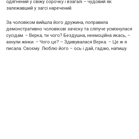
одягнений у свіжу сорочку і взагалі – чудовий як
залежавший у загсі наречений.
За чоловіком вийшла його дружина, поправила
демонстративно чоловікові зачіску та сліпуче усміхнулася
сусідам. – Верка, ти чого? Бездушна, неемоційна якась, –
ахнули жінки. – Чого це? – Здивувалася Вєрка. – Це ж я
писала. Своєму. Люблю його – ось і дай, гадаю, напишу.