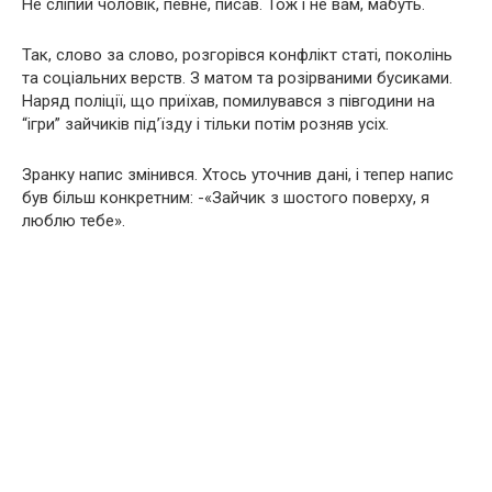
Не сліпий чоловік, певне, писав. Тож і не вам, мабуть.
Так, слово за слово, розгорівся конфлікт статі, поколінь
та соціальних верств. З матом та розірваними бусиками.
Наряд поліції, що приїхав, помилувався з півгодини на
“ігри” зайчиків під’їзду і тільки потім розняв усіх.
Зранку напис змінився. Хтось уточнив дані, і тепер напис
був більш конкретним: -«Зайчик з шостого поверху, я
люблю тебе».