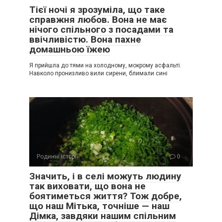
Тієї ночі я зрозуміла, що таке
справжня любов. Вона не має
нічого спільного з посадами та
ввічливістю. Вона пахне
домашньою їжею
Я прийшла до тями на холодному, мокрому асфальті.
Навколо пронизливо вили сирени, блимали сині
Родинні історії
0
Значить, і в селі можуть людину
так виховати, що вона не
боятиметься життя? Тож добре,
що наш Мітька, точніше — наш
Дімка, завдяки нашим спільним