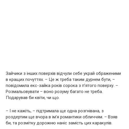
Зайчики з інших поверхів відчули себе украй ображеними
в кращих почуттях. – Це ж треба таким дурнем бути, –
повідомила екс-зайка років сорока з п’ятого поверху. –
Розмальовувати – воно розуму багато не треба.
Подарував би квіти, чи що.
– І не кажіть, – підтримала ще одна розгнівана, з
роздертим ще вчора в ім’я романтики обличчям. – Взяв
би, та розмітку дорожню наніс замість цих каракулів.