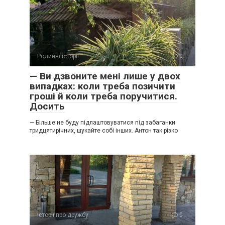
Родинні історії
0
— Ви дзвоните мені лише у двох
випадках: коли треба позичити
гроші й коли треба поручитися.
Досить
— Більше не буду підлаштовуватися під забаганки
тридцятирічних, шукайте собі інших. Антон так різко
Історії про дружбу
0