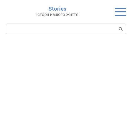
Перейти
Stories
до
Історії нашого життя
вмісту
Пошук: