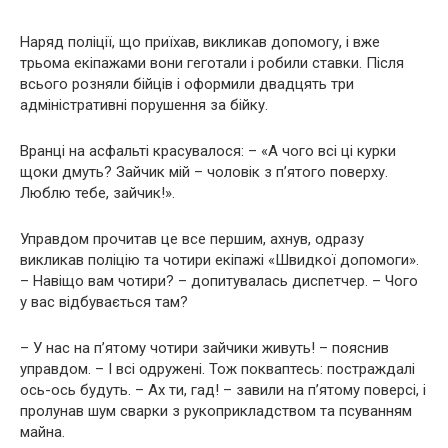
Наряд поліції, що приїхав, викликав допомогу, і вже
трьома екіпажами вони геготали і робили ставки. Після
всього розняли бійців і оформили двадцять три
адміністративні порушення за бійку.
Вранці на асфальті красувалося: – «А чого всі ці курки
щоки дмуть? Зайчик мій – чоловік з п’ятого поверху.
Люблю тебе, зайчик!».
Управдом прочитав це все першим, ахнув, одразу
викликав поліцію та чотири екіпажі «Швидкої допомоги».
– Навіщо вам чотири? – допитувалась диспетчер. – Чого
у вас відбувається там?
– У нас на п’ятому чотири зайчики живуть! – пояснив
управдом. – І всі одружені. Тож покваптесь: постраждалі
ось-ось будуть. – Ах ти, гад! – завили на п’ятому поверсі, і
пролунав шум сварки з рукоприкладством та псуванням
майна.