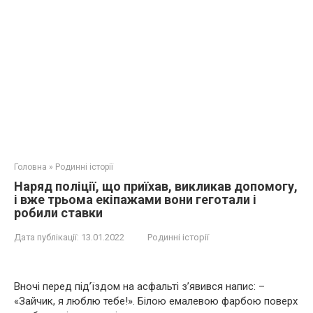
Головна
»
Родинні історії
Наряд поліції, що приїхав, викликав допомогу,
і вже трьома екіпажами вони геготали і
робили ставки
Дата публікації:
13.01.2022
Родинні історії
Вночі перед під’їздом на асфальті з’явився напис: –
«Зайчик, я люблю тебе!». Білою емалевою фарбою поверх