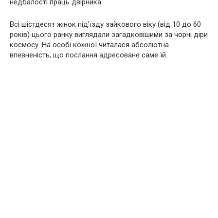
недбалості праць двірника.
Всі шістдесят жінок під’їзду зайкового віку (від 10 до 60
років) цього ранку виглядали загадковішими за чорні діри
космосу. На особі кожної читалася абсолютна
впевненість, що послання адресоване саме їй.