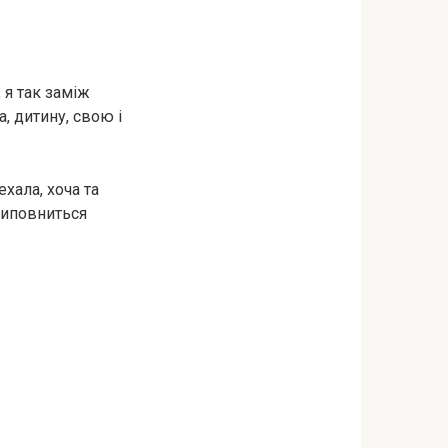
 я так заміж
а, дитину, свою і
ехала, хоча та
 виповниться