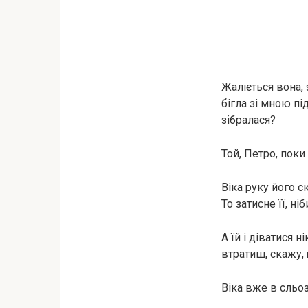
Жаліється вона, 
бігла зі мною пі
зібралася?
Той, Петро, поки 
Віка руку його ск
То затисне її, н
А їй і діватися н
втратиш, скажу,
Віка вже в сльоза