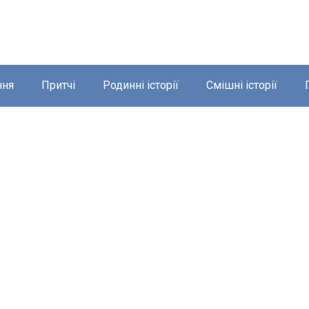
ння
Притчі
Родинні історії
Смішні історії