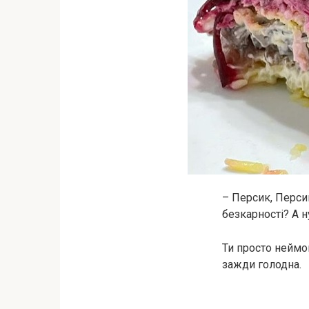
– Персик, Персик
безкарності? А н
Ти просто неймов
зажди голодна.