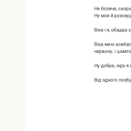
Не боляче, скорі
Ну моя й розсерд
Віка і я, обидва
Віка мені ковбас
червону, і шмат
Ну добре, ікру я
Від одного позбу