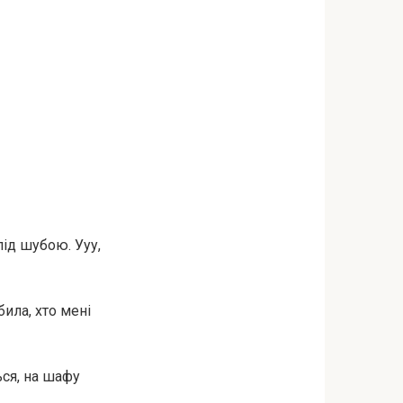
під шубою. Ууу,
била, хто мені
ься, на шафу