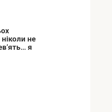
ьох
 ніколи не
ев’ять… я