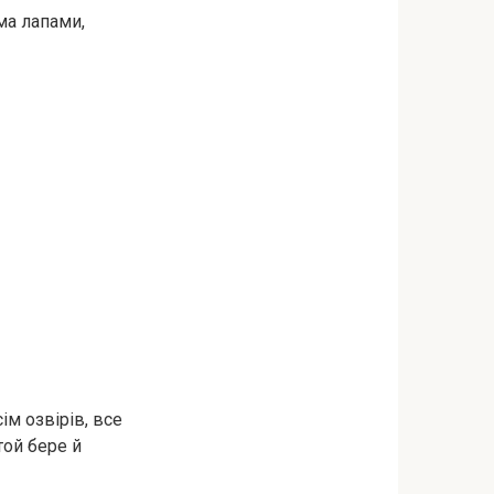
ма лапами,
сім озвірів, все
той бере й