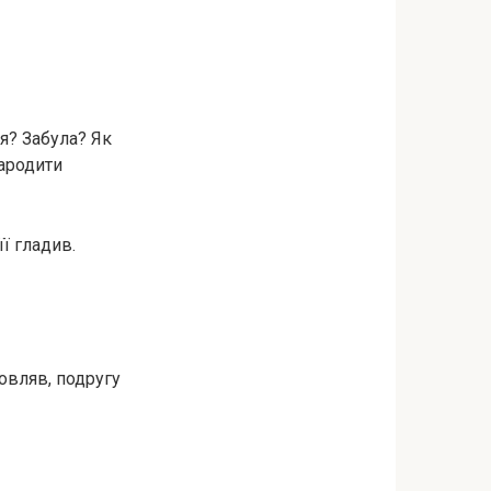
ня? Забула? Як
народити
її гладив.
мовляв, подругу