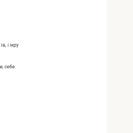
в, і ікру
и, себе.