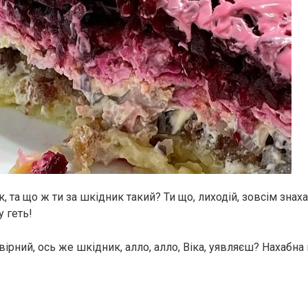
, та що ж ти за шкідник такий? Ти що, лиходій, зовсім знаха
у геть!
ірний, ось же шкідник, алло, алло, Віка, уявляєш? Нахабна 