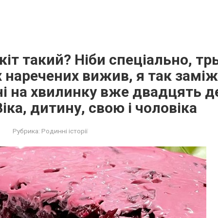
кіт такий? Ніби спеціально, тр
 наречених вижив, я так заміж
ні на хвилинку вже двадцять д
Віка, дитину, свою і чоловіка
Рубрика:
Родинні історії