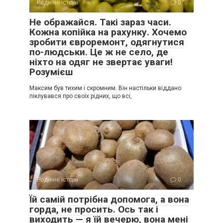
Родинні історії
0
Не ображайся. Такі зараз часи.
Кожна копійка на рахунку. Хочемо
зробити євроремонт, одягнутися
по-людськи. Це ж не село, де
ніхто на одяг не звертає уваги!
Розумієш
Максим був тихим і скромним. Він настільки віддано
піклувався про своїх рідних, що всі,
Родинні історії
0
Їй самій потрібна допомога, а вона
горда, не просить. Ось так і
виходить — я їй вечерю, вона мені