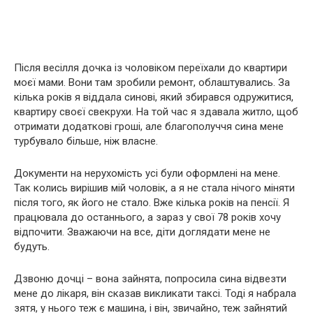
Після весілля дочка із чоловіком переїхали до квартири
моєї мами. Вони там зробили ремонт, облаштувались. За
кілька років я віддала синові, який збирався одружитися,
квартиру своєї свекрухи. На той час я здавала житло, щоб
отримати додаткові гроші, але благополуччя сина мене
турбувало більше, ніж власне.
Документи на нерухомість усі були оформлені на мене.
Так колись вирішив мій чоловік, а я не стала нічого міняти
після того, як його не стало. Вже кілька років на пенсії. Я
працювала до останнього, а зараз у свої 78 років хочу
відпочити. Зважаючи на все, діти доглядати мене не
будуть.
Дзвоню дочці – вона зайнята, попросила сина відвезти
мене до лікаря, він сказав викликати таксі. Тоді я набрала
зятя, у нього теж є машина, і він, звичайно, теж зайнятий