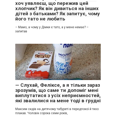
хоч уявляєш, що пережив цей
хлопчик? Як він дивиться на інших
дітей з батьками? Як запитує, чому
його тато не любить
– Мамо, а чому у Дімки є тато, а у мене немає? –
запитав
Родинні історії
0
— Слухай, Феліксе, а я тільки зараз
зрозумів, що саме ти допоміг мені
виплутатися з усіх неприємностей,
які звалилися на мене тоді в грудні
Максим сидів на дитячому табуреті в передпокої й тихо
плакав. Чоловік сорока семи років,