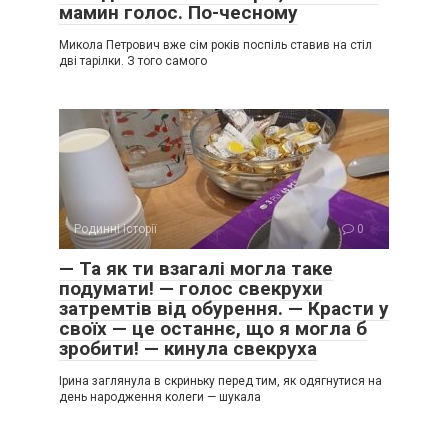
мамин голос. По-чесному
Микола Петрович вже сім років поспіль ставив на стіл
дві тарілки. З того самого
Родинні історії
0
— Та як ти взагалі могла таке
подумати! — голос свекрухи
затремтів від обурення. — Красти у
своїх — це останнє, що я могла б
зробити! — кинула свекруха
Ірина заглянула в скриньку перед тим, як одягнутися на
день народження колеги — шукала