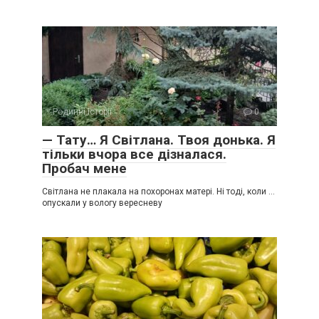
Родинні історії
0
— Тату… Я Світлана. Твоя донька. Я
тільки вчора все дізналася.
Пробач мене
Світлана не плакала на похоронах матері. Ні тоді, коли …
опускали у вологу вересневу