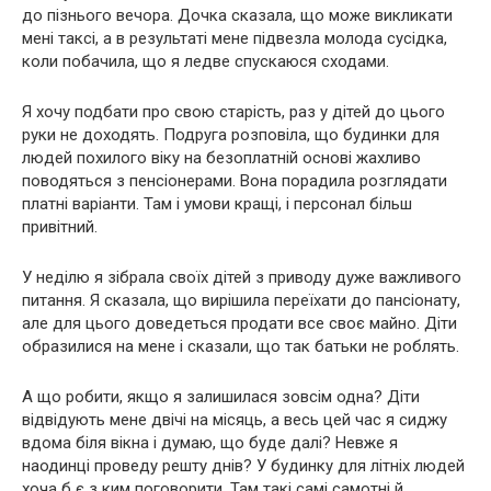
до пізнього вечора. Дочка сказала, що може викликати
мені таксі, а в результаті мене підвезла молода сусідка,
коли побачила, що я ледве спускаюся сходами.
Я хочу подбати про свою старість, раз у дітей до цього
руки не доходять. Подруга розповіла, що будинки для
людей похилого віку на безоплатній основі жахливо
поводяться з пенсіонерами. Вона порадила розглядати
платні варіанти. Там і умови кращі, і персонал більш
привітний.
У неділю я зібрала своїх дітей з приводу дуже важливого
питання. Я сказала, що вирішила переїхати до пансіонату,
але для цього доведеться продати все своє майно. Діти
образилися на мене і сказали, що так батьки не роблять.
А що робити, якщо я залишилася зовсім одна? Діти
відвідують мене двічі на місяць, а весь цей час я сиджу
вдома біля вікна і думаю, що буде далі? Невже я
наодинці проведу решту днів? У будинку для літніх людей
хоча б є з ким поговорити. Там такі самі самотні й