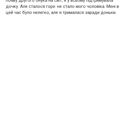
появу другого онука на світ, я у всьому підтримувала
дочку. Але сталося горе: не стало мого чоловіка. Мені в
цей час було нелегко, але я трималася заради доньки.