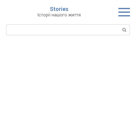
Перейти
Stories
до
Історії нашого життя
вмісту
Пошук: