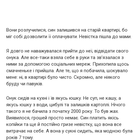
Вони розлучилися, син залишився на старій квартирі, бо
міг собі дозволити її оплачувати. Невістка пішла до мами.
Я довго не наважувалася прийти до неї, відвідати свого
онука. Але все-таки взяла себе в руки та зв’язалася з
ними за допомогою соціальних мереж. Прихопила щось
смачненьке і прийшла. Але те, що я побачила, шокувало
мене: ні, в квартирі було чисто. Скромно, але ніякого
бруду чи павуків.
Онук сидів на кухні і їв якусь юшку. Не суп, не кашу, а
якусь юшку з води, цибулі та залишків картоплі. Нічого
такого я не бачила з початку 2000 року. То був жах.
Виявилося, грошей просто немає. Син платить якісь
копійки та ще й постійно гризе невістку, що вона все
витрачає на себе. А вона у сукні сидить, яка модною була
років 7 тому.