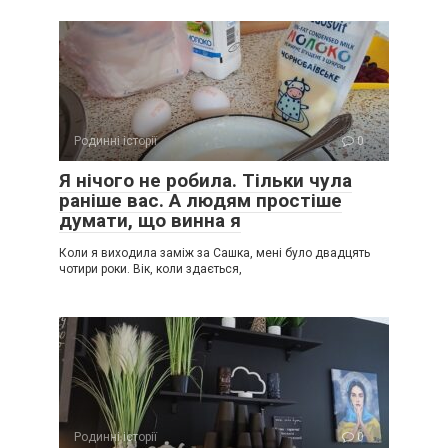
Родинні історії
0
Я нічого не робила. Тільки чула
раніше вас. А людям простіше
думати, що винна я
Коли я виходила заміж за Сашка, мені було двадцять
чотири роки. Вік, коли здається,
Родинні історії
0