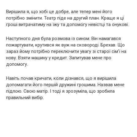
Вирішила я, що хобі це добре, але тепер мені його
потрібно змінити. Театр піде на другий план. Краще я ці
гроші витрачатиму на їжу та допомогу невістці та онукові.
Наступного дня була розмова із сином. Він намагався
пожартувати, крутився як вуж на сковороді. Брехав. Що
зараз йому потрібно переключити увагу зі старої сім’ї на
нову. Взяти машину у кредит. Запитував мене про
допомогу.
Навіть почав кричати, коли дізнався, що я вирішила
допомагати його першій дружині грошима. Назвав мене
підлою. Свою матір. І тоді я зрозуміла, що зробила
правильний вибір.