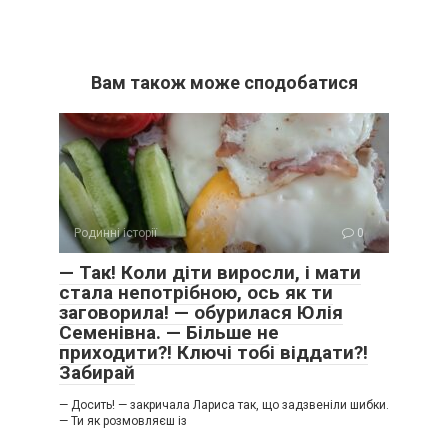
Вам також може сподобатися
Родинні історії
0
— Так! Коли діти виросли, і мати
стала непотрібною, ось як ти
заговорила! — обурилася Юлія
Семенівна. — Більше не
приходити?! Ключі тобі віддати?!
Забирай
— Досить! — закричала Лариса так, що задзвеніли шибки.
— Ти як розмовляєш із