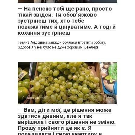
— На пенсію тобі ще рано, просто
тікай звідси. Ти обов’язково
зустрінеш тих, хто тебе
поважатиме й цінуватиме. А тоді й
кохання зустрінеш
Тетяна Андріївна завжди боялася втратити роботу.
Здоров’я у неї було не дуже хорошим. Ввечері
Родинні історії
0
— Вам, діти мої, це рішення може
здатися дивним, але я так
вирішила і свого рішення не зміню.
Прошу прийняти це як є. Я
порадилася і свою квартиру я