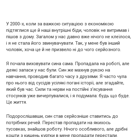
У 2000-х, коли за важкою ситуацією з економікою
підтяглися ще й наші внутрішні біди, чоловік не витримав і
пішов з дому. Загалом у нас давно вже нічого не клеїлося,
і я не стала його звинувачувати. Так, у мене був інший
чоловік, хоча це й не призвело ні до чого серйозного.
Я почала виховувати сина сама. Пропадала на роботі, але
деякі запаси у нас були. Син же махнув рукою на
навчання, проводив багато часу з друзями. Я часто чула
про нього від сусідів усілякі погані історії, але згадайте,
який був час. Сили та нерви на постійні з’ясування
стосунків уже вичерпувалися, і я подумала: будь що буде.
Це життя.
Подорослішавши, син став серйозніше ставитись до
потрібних речей. Перестав пропадати на якихось
тусовках, знайшов роботу. Нічого особливого, але дрібні
кошти з кишень куртки в мене пропадати перестали.