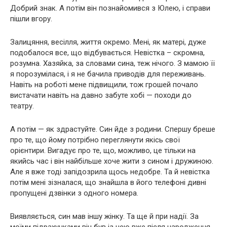
Добрий знак. А потім він познайомився з Юлею, і справи
пішли вгору.
Залицяння, весілля, життя окремо. Мені, як матері, дуже
подобалося все, що відбувається. Невістка – скромна,
розумна. Хазяйка, за словами сина, теж нічого. З мамою її
я порозумілася, і я не бачила приводів для переживань.
Навіть на роботі мене підвищили, тож грошей почало
вистачати навіть на давно забуте хобі — походи до
театру.
А потім — як здрастуйте. Син йде з родини. Спершу бреше
про те, що йому потрібно переглянути якісь свої
орієнтири. Вигадує про те, що, можливо, це тільки на
якийсь час і він найбільше хоче жити з сином і дружиною.
Але я вже тоді запідозрила щось недобре. Та й невістка
потім мені зізналася, що знайшла в його телефоні дивні
пропущені дзвінки з одного номера.
Виявляється, син мав іншу жінку. Та ще й при надії. За
моїми підрахунками він був із нею вже після народження