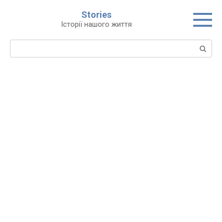
Перейти
Stories
до
Історії нашого життя
вмісту
Пошук: