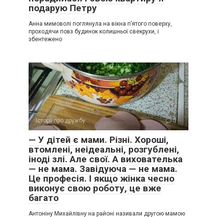
подарую Петру
Анна мимоволі поглянула на вікна п’ятого поверху,
проходячи повз будинок колишньої свекрухи, і
збентежено
Історії про дружбу
0
— У дітей є мами. Різні. Хороші,
втомлені, неідеальні, розгублені,
іноді злі. Але свої. А вихователька
— не мама. Завідуюча — не мама.
Це професія. І якщо жінка чесно
виконує свою роботу, це вже
багато
Антоніну Михайлівну на районі називали другою мамою