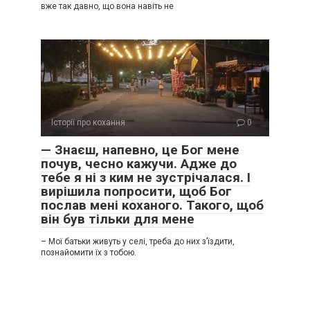
вже так давно, що вона навіть не
Історії про кохання
0
— Знаєш, напевно, це Бог мене
почув, чесно кажучи. Адже до
тебе я ні з ким не зустрічалася. І
вирішила попросити, щоб Бог
послав мені коханого. Такого, щоб
він був тільки для мене
– Мої батьки живуть у селі, треба до них з’їздити,
познайомити їх з тобою.