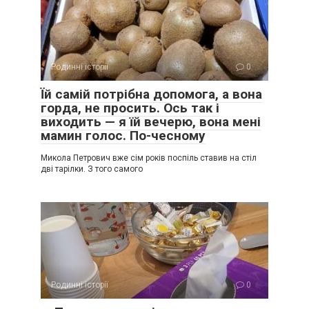
Родинні історії
0
Їй самій потрібна допомога, а вона
горда, не просить. Ось так і
виходить — я їй вечерю, вона мені
мамин голос. По-чесному
Микола Петрович вже сім років поспіль ставив на стіл
дві тарілки. З того самого
Родинні історії
0