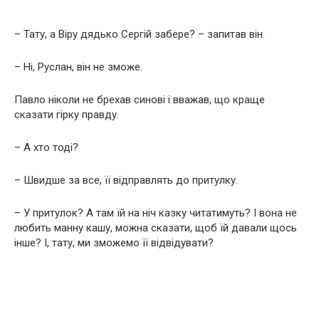
– Тату, а Віру дядько Сергій забере? – запитав він.
– Ні, Руслан, він не зможе.
Павло ніколи не брехав синові і вважав, що краще
сказати гірку правду.
– А хто тоді?
– Швидше за все, її відправлять до притулку.
– У притулок? А там їй на ніч казку читатимуть? І вона не
любить манну кашу, можна сказати, щоб їй давали щось
інше? І, тату, ми зможемо її відвідувати?