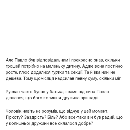
Але Павло був відповідальним і прекрасно знав, скільки
грошей потрібно на маленьку дитину. Адже вона постійно
росте, плюс додалися гуртки та секції. Та й їжа нині не
дешева. Тому щомісяця надсилав певну суму, скільки міг.
Руслан часто бував у батька, і саме від сина Павло
дізнався, що його колишня дружина при надії.
Чоловік навіть не розумів, що відчув у цей момент.
Гіркоту? Заздрість? Біль? Або все-таки він був радий, що
у колишньої дружини все склалося добре?