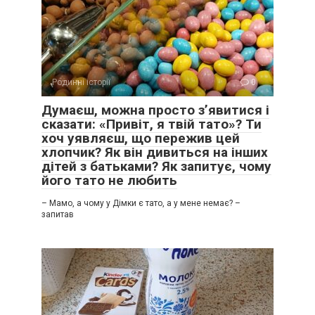
Родинні історії
0
Думаєш, можна просто з’явитися і
сказати: «Привіт, я твій тато»? Ти
хоч уявляєш, що пережив цей
хлопчик? Як він дивиться на інших
дітей з батьками? Як запитує, чому
його тато не любить
– Мамо, а чому у Дімки є тато, а у мене немає? –
запитав