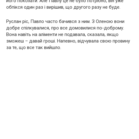
його покохати. Але Павлу це не було потрібно, він уже
обпікся один раз і вирішив, що другого разу не буде.
Руслан ріс, Павло часто бачився з ним. З Оленою вони
добре спілкувалися, про все домовилися по-доброму.
Вона навіть на аліменти не подавала, сказала, якщо
зможеш – давай гроші. Напевно, відчувала свою провину
за те, що все так вийшло.