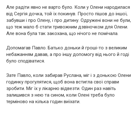
Але радіти явно не варто було. Коли у Олени народилася
від Сергія дочка, той їх покинув. Просто пішов до іншої,
забувши і про Олену, і про дитину. Одружені вони не були,
що теж мало б стати тривожним дзвіночком для Олени.
Але вона була так закохана, що нічого не помічала.
Допомагав Павло. Батько доньки й гроші-то з великим
небажанням давав, а про іншу допомогу від нього й годі
було сподіватися.
Зате Павло, коли забирав Руслана, міг і з донькою Олени
годинку прогулятися, щоб вона встигла свої справи
зробити. Міг їх у лікарню відвезти. Один раз навіть
залишився з нею та сином, коли Олені треба було
терміново на кілька годин виїхати.