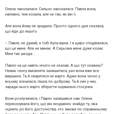
Олена закохалася. Сильно закохалася. Павла вона,
напевно, теж кохала, але не так, як він її.
Але вона йому не зрадила. Просто одного дня сказала,
що йде до іншого.
– Павле, не думай, я тобі була вірна. І я щиро сподівалася,
що це мине. Але не минає. А Серьожа мене дуже кохає.
Мені так шкода…
Павло на це навіть нічого не сказав. А що тут скажеш?
Немає сенсу вмовляти залишитися, раз вона вже все
вирішила. Та й сваритися не варто. Адже вона чесно у
всьому зізналася, пішла по-доброму. Та й син у них,
заради нього варто зберегти нормальні стосунки.
Вони розлучилися, і Павло залишився сам. Олена
переконувала його, що він неодмінно знайде ту, яка
оцінить усі його достоїнства, хто зможе по-справжньому