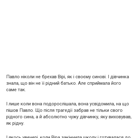
Павло ніколи не брехав Вірі, як і своєму синові. І дівчинка
знала, що він не її рідний батько. Але сприймала його
саме так.
І лише коли вона подорослішала, вона усвідомила, на що
пішов Павло. Що після трагедії забрав не тільки свого
рідного сина, а й абсолютно чужу дівчинку, яку виховував,
як рідну.
І якось увечері, коли Віра закінчила школу і готувалася до