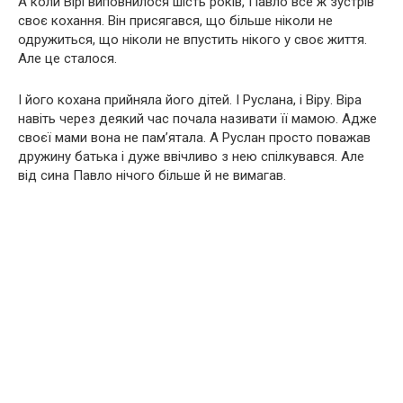
А коли Вірі виповнилося шість років, Павло все ж зустрів
своє кохання. Він присягався, що більше ніколи не
одружиться, що ніколи не впустить нікого у своє життя.
Але це сталося.
І його кохана прийняла його дітей. І Руслана, і Віру. Віра
навіть через деякий час почала називати її мамою. Адже
своєї мами вона не пам’ятала. А Руслан просто поважав
дружину батька і дуже ввічливо з нею спілкувався. Але
від сина Павло нічого більше й не вимагав.