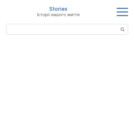
Перейти
Stories
до
Історії нашого життя
вмісту
Пошук: