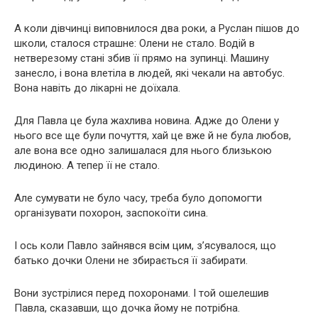
А коли дівчинці виповнилося два роки, а Руслан пішов до
школи, сталося страшне: Олени не стало. Водій в
нетверезому стані збив її прямо на зупинці. Машину
занесло, і вона влетіла в людей, які чекали на автобус.
Вона навіть до лікарні не доїхала.
Для Павла це була жахлива новина. Адже до Олени у
нього все ще були почуття, хай це вже й не була любов,
але вона все одно залишалася для нього близькою
людиною. А тепер її не стало.
Але сумувати не було часу, треба було допомогти
організувати похорон, заспокоїти сина.
І ось коли Павло зайнявся всім цим, з’ясувалося, що
батько дочки Олени не збирається її забирати.
Вони зустрілися перед похоронами. І той ошелешив
Павла, сказавши, що дочка йому не потрібна.