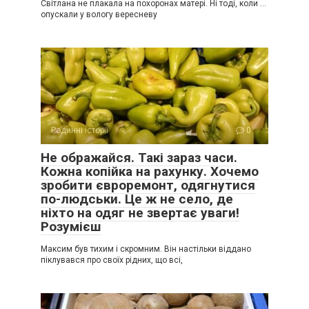
Світлана не плакала на похоронах матері. Ні тоді, коли …
опускали у вологу вересневу
Родинні історії
0
Не ображайся. Такі зараз часи.
Кожна копійка на рахунку. Хочемо
зробити євроремонт, одягнутися
по-людськи. Це ж не село, де
ніхто на одяг не звертає уваги!
Розумієш
Максим був тихим і скромним. Він настільки віддано
піклувався про своїх рідних, що всі,