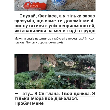
Родинні історії
0
— Слухай, Феліксе, а я тільки зараз
зрозумів, що саме ти допоміг мені
виплутатися з усіх неприємностей,
які звалилися на мене тоді в грудні
Максим сидів на дитячому табуреті в передпокої й тихо
плакав. Чоловік сорока семи років,
Родинні історії
0
— Тату… Я Світлана. Твоя донька. Я
тільки вчора все дізналася.
Пробач мене