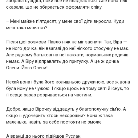
забрала сусідка, поки все не владнається. Але вона теж
сказала, що не збирається оформляти опіку.
– Мені майже п’ятдесят, у мене свої діти виросли. Куди
мені така малятко?
Після цієї розмови Павло ніяк не міг заснути. Так, Віра —
не його дочка, він взагалі до неї ніякого стосунку не має.
Але рідному батькові на неї начхати, нормальних родичів
немає. А Віру відправлять до притулку. А це ж дочка
Олени. Його Олени!
Нехай вона і була його колишньою дружиною, все ж вона
була йому не чужою. І якщо щось на тому світі й існує, то
її серце зараз розривається на частини.
Добре, якщо Вірочку віддадуть у благополучну сім’ю. А
якщо її удочерить хтось нехороший? Вона ж така
маленька, навіть за себе постояти не зможе.
А вранці до нього підійшов Руслан.