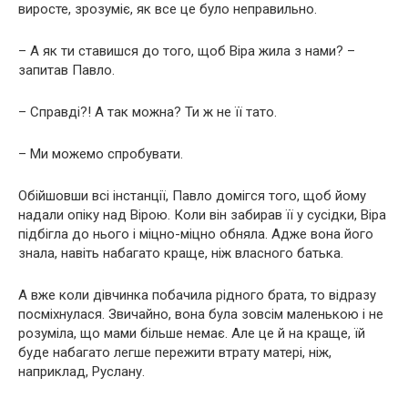
виросте, зрозуміє, як все це було неправильно.
– А як ти ставишся до того, щоб Віра жила з нами? –
запитав Павло.
– Справді?! А так можна? Ти ж не її тато.
– Ми можемо спробувати.
Обійшовши всі інстанції, Павло домігся того, щоб йому
надали опіку над Вірою. Коли він забирав її у сусідки, Віра
підбігла до нього і міцно-міцно обняла. Адже вона його
знала, навіть набагато краще, ніж власного батька.
А вже коли дівчинка побачила рідного брата, то відразу
посміхнулася. Звичайно, вона була зовсім маленькою і не
розуміла, що мами більше немає. Але це й на краще, їй
буде набагато легше пережити втрату матері, ніж,
наприклад, Руслану.