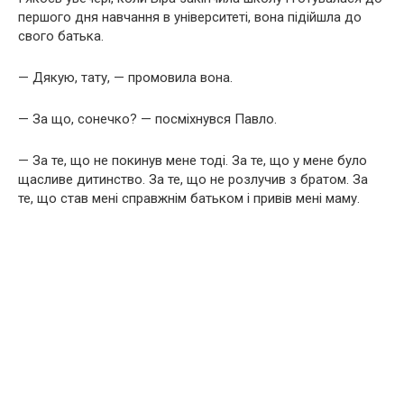
першого дня навчання в університеті, вона підійшла до
свого батька.
— Дякую, тату, — промовила вона.
— За що, сонечко? — посміхнувся Павло.
— За те, що не покинув мене тоді. За те, що у мене було
щасливе дитинство. За те, що не розлучив з братом. За
те, що став мені справжнім батьком і привів мені маму.