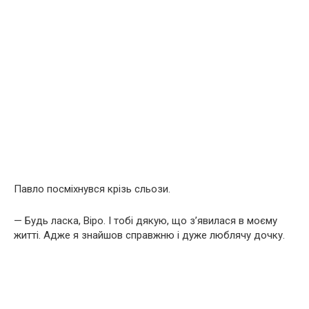
Павло посміхнувся крізь сльози.
— Будь ласка, Віро. І тобі дякую, що з’явилася в моєму
житті. Адже я знайшов справжню і дуже люблячу дочку.