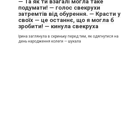
— Та як ти взагалі могла таке
подумати! — голос свекрухи
затремтів від обурення. — Красти у
своїх — це останнє, що я могла б
зробити! — кинула свекруха
Ірина заглянула в скриньку перед тим, як одягнутися на
день народження колеги — шукала