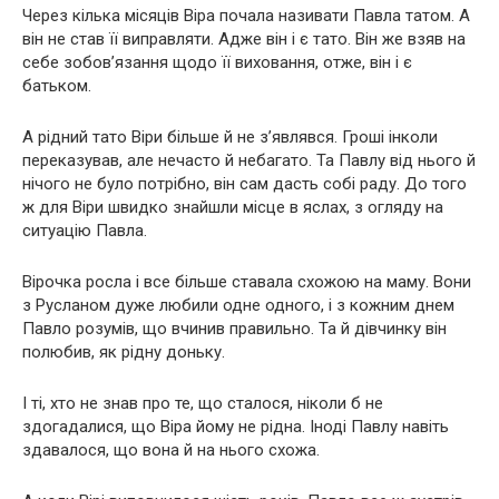
Через кілька місяців Віра почала називати Павла татом. А
він не став її виправляти. Адже він і є тато. Він же взяв на
себе зобов’язання щодо її виховання, отже, він і є
батьком.
А рідний тато Віри більше й не з’являвся. Гроші інколи
переказував, але нечасто й небагато. Та Павлу від нього й
нічого не було потрібно, він сам дасть собі раду. До того
ж для Віри швидко знайшли місце в яслах, з огляду на
ситуацію Павла.
Вірочка росла і все більше ставала схожою на маму. Вони
з Русланом дуже любили одне одного, і з кожним днем
Павло розумів, що вчинив правильно. Та й дівчинку він
полюбив, як рідну доньку.
І ті, хто не знав про те, що сталося, ніколи б не
здогадалися, що Віра йому не рідна. Іноді Павлу навіть
здавалося, що вона й на нього схожа.