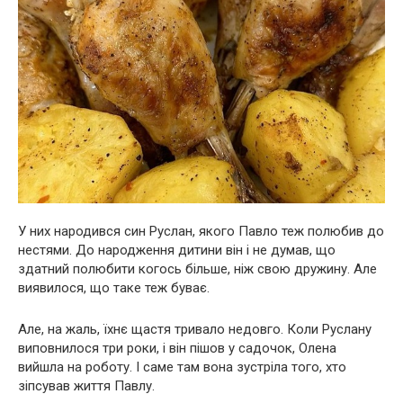
У них народився син Руслан, якого Павло теж полюбив до
нестями. До народження дитини він і не думав, що
здатний полюбити когось більше, ніж свою дружину. Але
виявилося, що таке теж буває.
Але, на жаль, їхнє щастя тривало недовго. Коли Руслану
виповнилося три роки, і він пішов у садочок, Олена
вийшла на роботу. І саме там вона зустріла того, хто
зіпсував життя Павлу.