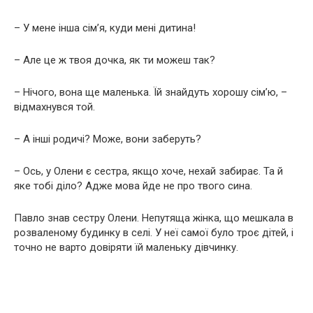
– У мене інша сім’я, куди мені дитина!
– Але це ж твоя дочка, як ти можеш так?
– Нічого, вона ще маленька. Їй знайдуть хорошу сім’ю, –
відмахнувся той.
– А інші родичі? Може, вони заберуть?
– Ось, у Олени є сестра, якщо хоче, нехай забирає. Та й
яке тобі діло? Адже мова йде не про твого сина.
Павло знав сестру Олени. Непутяща жінка, що мешкала в
розваленому будинку в селі. У неї самої було троє дітей, і
точно не варто довіряти їй маленьку дівчинку.