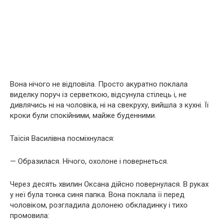
Вона нічого не відповіла. Просто акуратно поклала
виделку поруч із серветкою, відсунула стілець і, не
дивлячись ні на чоловіка, ні на свекруху, вийшла з кухні. Її
кроки були спокійними, майже буденними.
Таїсія Василівна посміхнулася:
— Образилася. Нічого, охолоне і повернеться.
Через десять хвилин Оксана дійсно повернулася. В руках
у неї була тонка синя папка. Вона поклала її перед
чоловіком, розгладила долонею обкладинку і тихо
промовила: