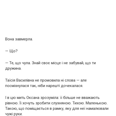
Вона завмерла.
— Що?
— Те, що чула. Знай своє місце і не забувай, що ти
дружина.
Таїсія Василівна не промовила ні слова — але
посміхнулася так, ніби нарешті дочекалася.
І в цю мить Оксана зрозуміла: її більше не вважають
рівною. Її хочуть зробити слухняною. Тихою. Маленькою.
Такою, що поміщається в рамку, яку для неї намалювали
чужі руки.