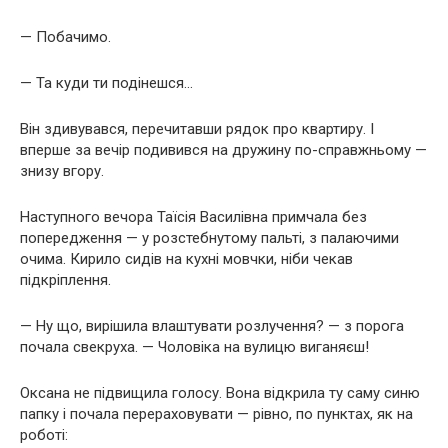
— Побачимо.
— Та куди ти подінешся…
Він здивувався, перечитавши рядок про квартиру. І
вперше за вечір подивився на дружину по-справжньому —
знизу вгору.
Наступного вечора Таїсія Василівна примчала без
попередження — у розстебнутому пальті, з палаючими
очима. Кирило сидів на кухні мовчки, ніби чекав
підкріплення.
— Ну що, вирішила влаштувати розлучення? — з порога
почала свекруха. — Чоловіка на вулицю виганяєш!
Оксана не підвищила голосу. Вона відкрила ту саму синю
папку і почала перераховувати — рівно, по пунктах, як на
роботі: