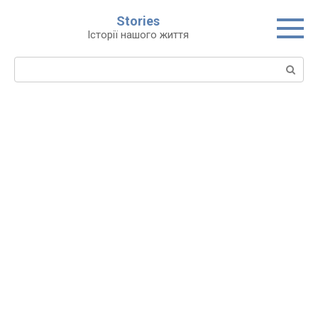
Перейти
Stories
до
Історії нашого життя
вмісту
Пошук: