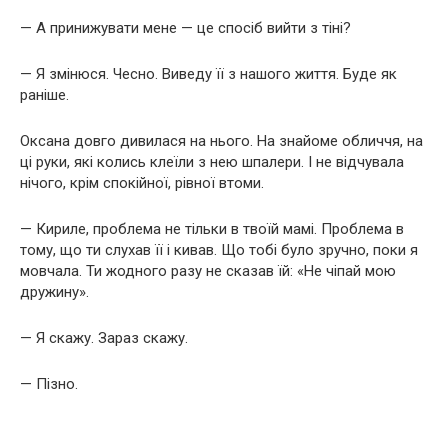
— А принижувати мене — це спосіб вийти з тіні?
— Я змінюся. Чесно. Виведу її з нашого життя. Буде як
раніше.
Оксана довго дивилася на нього. На знайоме обличчя, на
ці руки, які колись клеїли з нею шпалери. І не відчувала
нічого, крім спокійної, рівної втоми.
— Кириле, проблема не тільки в твоїй мамі. Проблема в
тому, що ти слухав її і кивав. Що тобі було зручно, поки я
мовчала. Ти жодного разу не сказав їй: «Не чіпай мою
дружину».
— Я скажу. Зараз скажу.
— Пізно.