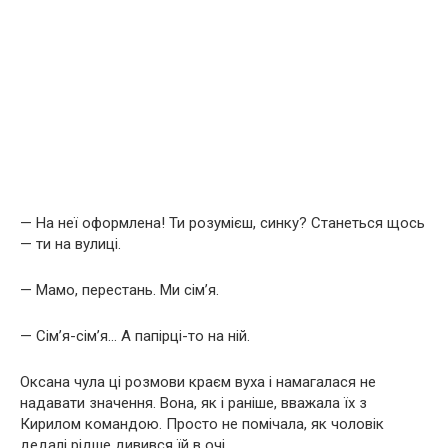
— На неї оформлена! Ти розумієш, синку? Станеться щось
— ти на вулиці.
— Мамо, перестань. Ми сім’я.
— Сім’я-сім’я… А папірці-то на ній.
Оксана чула ці розмови краєм вуха і намагалася не
надавати значення. Вона, як і раніше, вважала їх з
Кирилом командою. Просто не помічала, як чоловік
дедалі рідше дивився їй в очі.