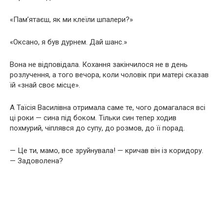
«Пам’ятаєш, як ми клеїли шпалери?»
«Оксано, я був дурнем. Дай шанс.»
Вона не відповідала. Кохання закінчилося не в день
розлучення, а того вечора, коли чоловік при матері сказав
їй «знай своє місце».
А Таїсія Василівна отримала саме те, чого домагалася всі
ці роки — сина під боком. Тільки син тепер ходив
похмурий, чіплявся до супу, до розмов, до її порад.
— Це ти, мамо, все зруйнувала! — кричав він із коридору.
— Задоволена?