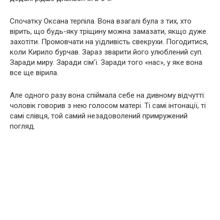
Спочатку Оксана терпіла. Вона взагалі була з тих, хто
вірить, що будь-яку тріщину можна замазати, якщо дуже
захотіти. Промовчати на уїдливість свекрухи. Погодитися,
коли Кирило бурчав. Зараз зварити його улюблений суп.
Заради миру. Заради сім’ї. Заради того «нас», у яке вона
все ще вірила.
Але одного разу вона спіймала себе на дивному відчутті:
чоловік говорив з нею голосом матері. Ті самі інтонації, ті
самі слівця, той самий незадоволений примружений
погляд.