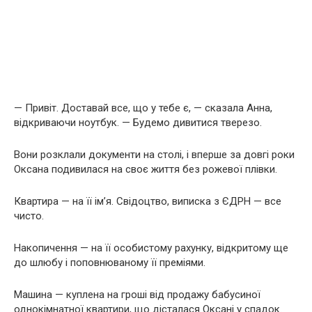
— Привіт. Доставай все, що у тебе є, — сказала Анна,
відкриваючи ноутбук. — Будемо дивитися тверезо.
Вони розклали документи на столі, і вперше за довгі роки
Оксана подивилася на своє життя без рожевої плівки.
Квартира — на її ім’я. Свідоцтво, виписка з ЄДРН — все
чисто.
Накопичення — на її особистому рахунку, відкритому ще
до шлюбу і поповнюваному її преміями.
Машина — куплена на гроші від продажу бабусиної
однокімнатної квартири, що дісталася Оксані у спадок.