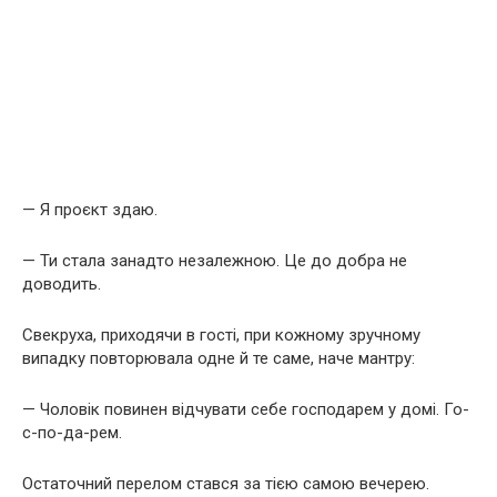
— Я проєкт здаю.
— Ти стала занадто незалежною. Це до добра не
доводить.
Свекруха, приходячи в гості, при кожному зручному
випадку повторювала одне й те саме, наче мантру:
— Чоловік повинен відчувати себе господарем у домі. Го-
с-по-да-рем.
Остаточний перелом стався за тією самою вечерею.