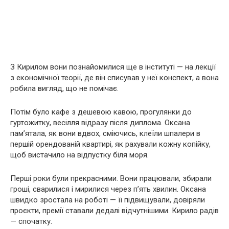
З Кирилом вони познайомилися ще в інституті — на лекції
з економічної теорії, де він списував у неї конспект, а вона
робила вигляд, що не помічає.
Потім було кафе з дешевою кавою, прогулянки до
гуртожитку, весілля відразу після диплома. Оксана
пам’ятала, як вони вдвох, сміючись, клеїли шпалери в
першій орендованій квартирі, як рахували кожну копійку,
щоб вистачило на відпустку біля моря.
Перші роки були прекрасними. Вони працювали, збирали
гроші, сварилися і мирилися через п’ять хвилин. Оксана
швидко зростала на роботі — її підвищували, довіряли
проєкти, премії ставали дедалі відчутнішими. Кирило радів
— спочатку.