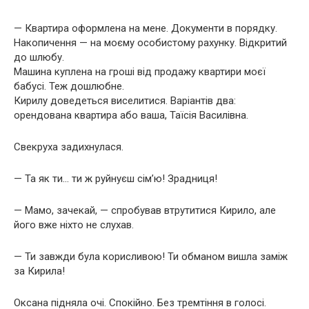
— Квартира оформлена на мене. Документи в порядку.
Накопичення — на моєму особистому рахунку. Відкритий
до шлюбу.
Машина куплена на гроші від продажу квартири моєї
бабусі. Теж дошлюбне.
Кирилу доведеться виселитися. Варіантів два:
орендована квартира або ваша, Таїсія Василівна.
Свекруха задихнулася.
— Та як ти… ти ж руйнуєш сім’ю! Зрадниця!
— Мамо, зачекай, — спробував втрутитися Кирило, але
його вже ніхто не слухав.
— Ти завжди була корисливою! Ти обманом вишла заміж
за Кирила!
Оксана підняла очі. Спокійно. Без тремтіння в голосі.