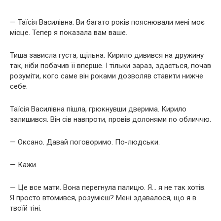
— Таїсія Василівна. Ви багато років пояснювали мені моє
місце. Тепер я показала вам ваше.
Тиша зависла густа, щільна. Кирило дивився на дружину
так, ніби побачив її вперше. І тільки зараз, здається, почав
розуміти, кого саме він роками дозволяв ставити нижче
себе.
Таїсія Василівна пішла, грюкнувши дверима. Кирило
залишився. Він сів навпроти, провів долонями по обличчю.
— Оксано. Давай поговоримо. По-людськи.
— Кажи.
— Це все мати. Вона перегнула палицю. Я… я не так хотів.
Я просто втомився, розумієш? Мені здавалося, що я в
твоїй тіні.