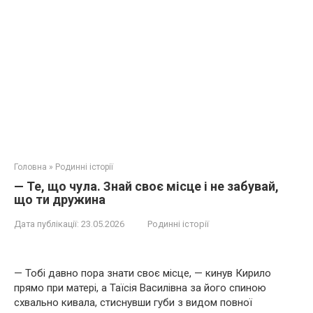
Головна
»
Родинні історії
— Те, що чула. Знай своє місце і не забувай,
що ти дружина
Дата публікації:
23.05.2026
Родинні історії
— Тобі давно пора знати своє місце, — кинув Кирило
прямо при матері, а Таїсія Василівна за його спиною
схвально кивала, стиснувши губи з видом повної