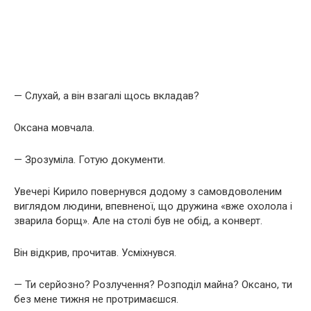
— Слухай, а він взагалі щось вкладав?
Оксана мовчала.
— Зрозуміла. Готую документи.
Увечері Кирило повернувся додому з самовдоволеним
виглядом людини, впевненої, що дружина «вже охолола і
зварила борщ». Але на столі був не обід, а конверт.
Він відкрив, прочитав. Усміхнувся.
— Ти серйозно? Розлучення? Розподіл майна? Оксано, ти
без мене тижня не протримаєшся.