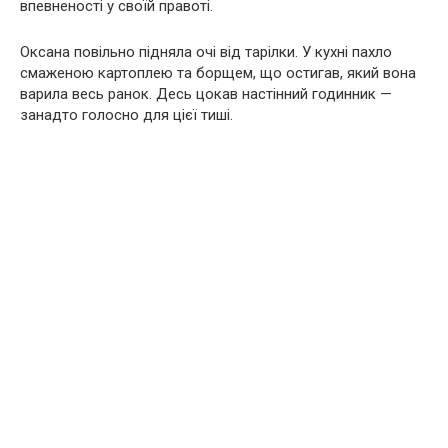
впевненості у своїй правоті.
Оксана повільно підняла очі від тарілки. У кухні пахло
смаженою картоплею та борщем, що остигав, який вона
варила весь ранок. Десь цокав настінний годинник —
занадто голосно для цієї тиші.