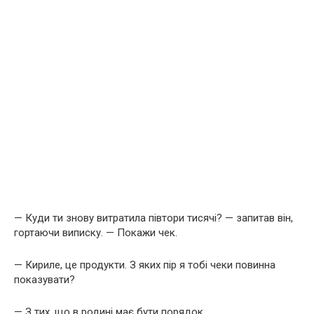
— Куди ти знову витратила півтори тисячі? — запитав він,
гортаючи виписку. — Покажи чек.
— Кириле, це продукти. З яких пір я тобі чеки повинна
показувати?
— З тих, що в родині має бути порядок.