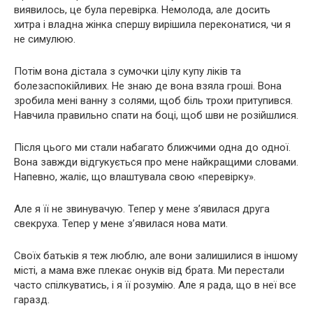
виявилось, це була перевірка. Немолода, але досить
хитра і владна жінка спершу вирішила переконатися, чи я
не симулюю.
Потім вона дістала з сумочки цілу купу ліків та
болезаспокійливих. Не знаю де вона взяла гроші. Вона
зробила мені ванну з солями, щоб біль трохи притупився.
Навчила правильно спати на боці, щоб шви не розійшлися.
Після цього ми стали набагато ближчими одна до одної.
Вона завжди відгукується про мене найкращими словами.
Напевно, жаліє, що влаштувала свою «перевірку».
Але я її не звинувачую. Тепер у мене з’явилася друга
свекруха. Тепер у мене з’явилася нова мати.
Своїх батьків я теж люблю, але вони залишилися в іншому
місті, а мама вже плекає онуків від брата. Ми перестали
часто спілкуватись, і я її розумію. Але я рада, що в неї все
гаразд.