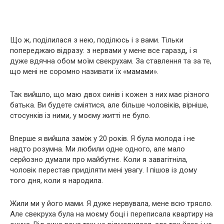
Що ж, поділилася з нею, поділюсь і з вами. Тільки
попереджаю відразу: з нервами у мене все гаразд, і я
дуже вдячна обом моїм свекрухам. За ставлення та за те,
що мені не соромно називати їх «мамами».
Так вийшло, що маю двох синів і кожен з них має різного
батька. Ви будете сміятися, але більше чоловіків, вірніше,
стосунків із ними, у моєму житті не було.
Вперше я вийшла заміж у 20 років. Я була молода і не
надто розумна. Ми любили одне одного, але мало
серйозно думали про майбутнє. Коли я завагітніла,
чоловік перестав приділяти мені увагу. І пішов із дому
того дня, коли я народила.
Жили ми у його мами. Я дуже нервувала, мене всю трясло.
Але свекруха була на моєму боці і переписала квартиру на