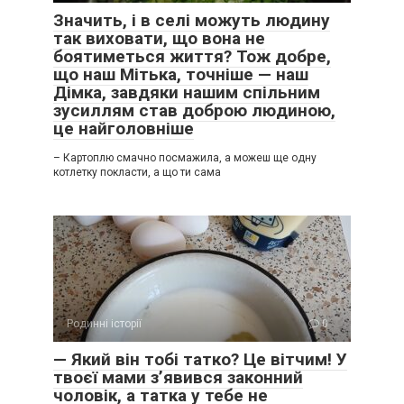
Значить, і в селі можуть людину
так виховати, що вона не
боятиметься життя? Тож добре,
що наш Мітька, точніше — наш
Дімка, завдяки нашим спільним
зусиллям став доброю людиною,
це найголовніше
– Картоплю смачно посмажила, а можеш ще одну
котлетку покласти, а що ти сама
Родинні історії
0
— Який він тобі татко? Це вітчим! У
твоєї мами з’явився законний
чоловік, а татка у тебе не