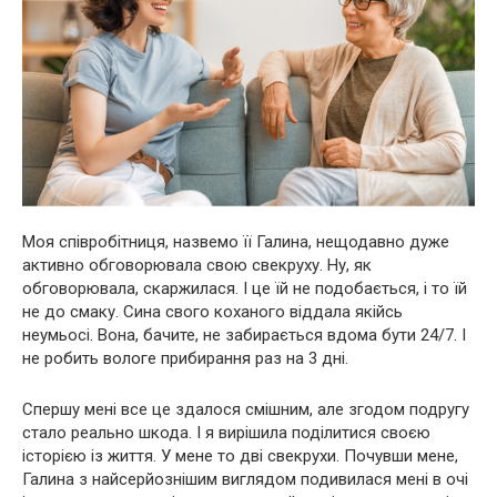
Моя співробітниця, назвемо її Галина, нещодавно дуже
активно обговорювала свою свекруху. Ну, як
обговорювала, скаржилася. І це їй не подобається, і то їй
не до смаку. Сина свого коханого віддала якійсь
неумьосі. Вона, бачите, не забирається вдома бути 24/7. І
не робить вологе прибирання раз на 3 дні.
Спершу мені все це здалося смішним, але згодом подругу
стало реально шкода. І я вирішила поділитися своєю
історією із життя. У мене то дві свекрухи. Почувши мене,
Галина з найсерйознішим виглядом подивилася мені в очі