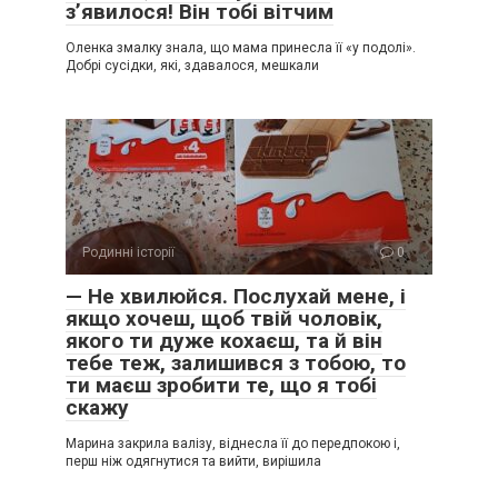
з’явилося! Він тобі вітчим
Оленка змалку знала, що мама принесла її «у подолі».
Добрі сусідки, які, здавалося, мешкали
Родинні історії
0
— Не хвилюйся. Послухай мене, і
якщо хочеш, щоб твій чоловік,
якого ти дуже кохаєш, та й він
тебе теж, залишився з тобою, то
ти маєш зробити те, що я тобі
скажу
Марина закрила валізу, віднесла її до передпокою і,
перш ніж одягнутися та вийти, вирішила