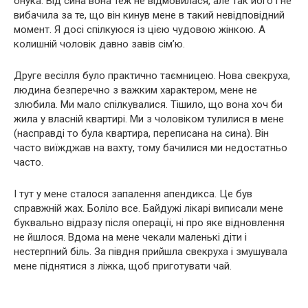
онука. Від сина вона теж не відмовилася, але так його і не
вибачила за те, що він кинув мене в такий невідповідний
момент. Я досі спілкуюся із цією чудовою жінкою. А
колишній чоловік давно завів сім’ю.
Друге весілля було практично таємницею. Нова свекруха,
людина безперечно з важким характером, мене не
злюбила. Ми мало спілкувалися. Тішило, що вона хоч би
жила у власній квартирі. Ми з чоловіком тулилися в мене
(насправді то була квартира, переписана на сина). Він
часто виїжджав на вахту, тому бачилися ми недостатньо
часто.
І тут у мене сталося запалення апендикса. Це був
справжній жах. Боліло все. Байдужі лікарі виписали мене
буквально відразу після операції, ні про яке відновлення
не йшлося. Вдома на мене чекали маленькі діти і
нестерпний біль. За півдня прийшла свекруха і змушувала
мене піднятися з ліжка, щоб приготувати чай.