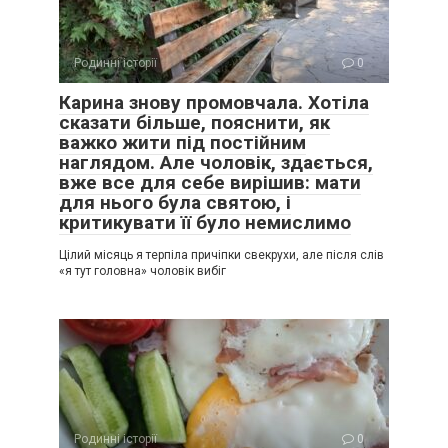
Родинні історії
0
Карина знову промовчала. Хотіла
сказати більше, пояснити, як
важко жити під постійним
наглядом. Але чоловік, здається,
вже все для себе вирішив: мати
для нього була святою, і
критикувати її було немислимо
Цілий місяць я терпіла причіпки свекрухи, але після слів
«я тут головна» чоловік вибіг
Родинні історії
0