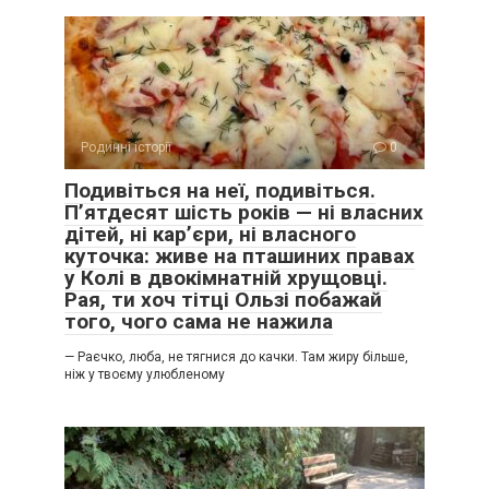
Родинні історії
0
Подивіться на неї, подивіться.
П’ятдесят шість років — ні власних
дітей, ні кар’єри, ні власного
куточка: живе на пташиних правах
у Колі в двокімнатній хрущовці.
Рая, ти хоч тітці Ользі побажай
того, чого сама не нажила
— Раєчко, люба, не тягнися до качки. Там жиру більше,
ніж у твоєму улюбленому