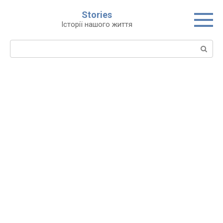
Перейти
Stories
до
Історії нашого життя
вмісту
Пошук: