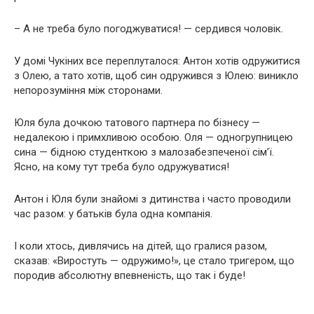
– А не треба було погоджуватися! — сердився чоловік.
У домі Чукіних все переплуталося: Антон хотів одружитися
з Олею, а тато хотів, щоб син одружився з Юлею: виникло
непорозуміння між сторонами.
Юля була дочкою татового партнера по бізнесу —
недалекою і примхливою особою. Оля — одногрупницею
сина — бідною студенткою з малозабезпеченої сім’ї.
Ясно, на кому тут треба було одружуватися!
Антон і Юля були знайомі з дитинства і часто проводили
час разом: у батьків була одна компанія.
І коли хтось, дивлячись на дітей, що гралися разом,
сказав: «Виростуть — одружимо!», це стало тригером, що
породив абсолютну впевненість, що так і буде!