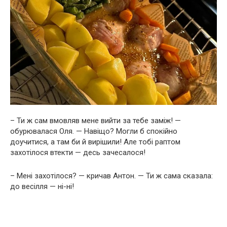
– Ти ж сам вмовляв мене вийти за тебе заміж! —
обурювалася Оля. — Навіщо? Могли б спокійно
доучитися, а там би й вирішили! Але тобі раптом
захотілося втекти — десь зачесалося!
– Мені захотілося? — кричав Антон. — Ти ж сама сказала:
до весілля — ні-ні!