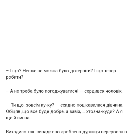
– І що? Невже не можна було дотерпіти? І що тепер
робити?
– А не треба було погоджуватися! — сердився чоловік.
— Ти що, зовсім ку-ку? — єхидно поцікавилася дівчина. —
Обіцяв ,що все буде добре, а завіз, … хтозна-куди? А я
ще й винна.
Виходило так: випадково зроблена дурниця переросла в