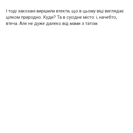
І тоді закохані вирішили втекти, що в цьому віці виглядає
цілком природно. Куди? Та в сусідне місто: і, начебто,
втеча. Але не дуже далеко від мами з татом.