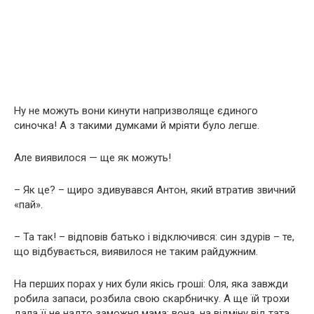
Ну не можуть вони кинути напризволяще єдиного
синочка! А з такими думками й мріяти було легше.
Але виявилося — ще як можуть!
– Як це? – щиро здивувався Антон, який втратив звичний
«пай».
– Та так! – відповів батько і відключився: син здурів – те,
що відбувається, виявилося не таким райдужним.
На перших порах у них були якісь гроші: Оля, яка завжди
робила запаси, розбила свою скарбничку. А ще їй трохи
дала її не надто заможня мама: вона, на відміну від тата