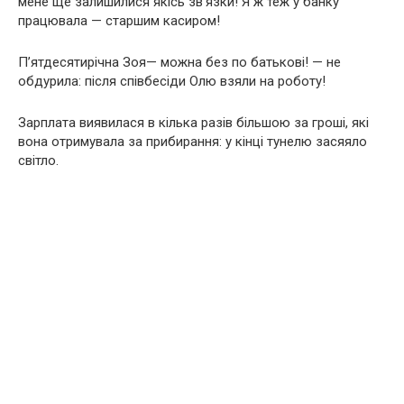
мене ще залишилися якісь зв’язки! Я ж теж у банку
працювала — старшим касиром!
П’ятдесятирічна Зоя— можна без по батькові! — не
обдурила: після співбесіди Олю взяли на роботу!
Зарплата виявилася в кілька разів більшою за гроші, які
вона отримувала за прибирання: у кінці тунелю засяяло
світло.