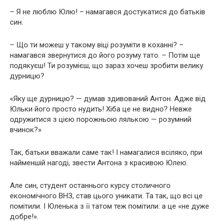
– Я не люблю Юлю! – намагався достукатися до батьків
син.
– Що ти можеш у такому віці розуміти в коханні? –
намагався звернутися до його розуму тато. – Потім ще
подякуєш! Ти розумієш, що зараз хочеш зробити велику
дурницю?
«Яку ще дурницю? — думав здивований Антон. Адже від
Юльки його просто нудить! Хіба це не видно? Невже
одружитися з цією порожньою лялькою — розумний
вчинок?»
Так, батьки вважали саме так! І намагалися всіляко, при
найменшій нагоді, звести Антона з красивою Юлею.
Але син, студент останнього курсу столичного
економічного ВНЗ, став цього уникати. Та так, що всі це
помітили. І Юленька з її татом теж помітили: а це «не дуже
добре!».