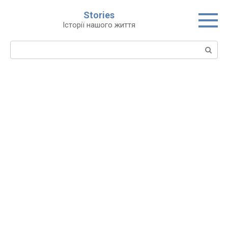
Перейти
Stories
до
Історії нашого життя
вмісту
Пошук: