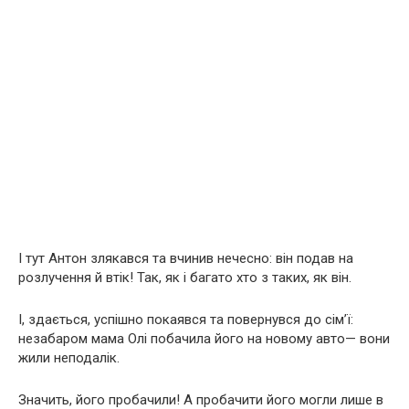
І тут Антон злякався та вчинив нечесно: він подав на
розлучення й втік! Так, як і багато хто з таких, як він.
І, здається, успішно покаявся та повернувся до сім’ї:
незабаром мама Олі побачила його на новому авто— вони
жили неподалік.
Значить, його пробачили! А пробачити його могли лише в