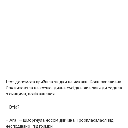
І тут допомога прийшла звідки не чекали. Коли заплакана
Оля виповзла на кухню, дивна сусідка, яка завжди ходила
з синцями, поцікавилася:
– Втік?
– Ага! — шморгнула носом дівчина. І розплакалася від
несподіваної підтримки.