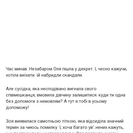
Час минав. Незабаром Оля пішла у декрет. І, чесно кажучи,
хотіла виїхати: їй набридли скандали.
Але сусідка, яка несподівано вигнала свого
співмешканця, вмовила дівчину залишитися: куди ти одна
без допомоги з немовлям? А тут я тобі в усьому
допоможу!
Зоя виявилася самотньою тіткою, яка відсиділа значний
термін за чиюсь помилку. І, хоча багато ув’..нених кажуть,