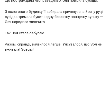
що постраждали несправедливо, Оля повірила сусідці.
З пологового будинку її забирала причепурена Зоя: у руці
сусідка тримала букет і одну блакитну повітряну кульку —
Оля народила хлопчика.
Так Зоя стала бабусею…
Разом, справді, виявилося легше: з’ясувалося, що Зоя не
вживала! Зовсім!