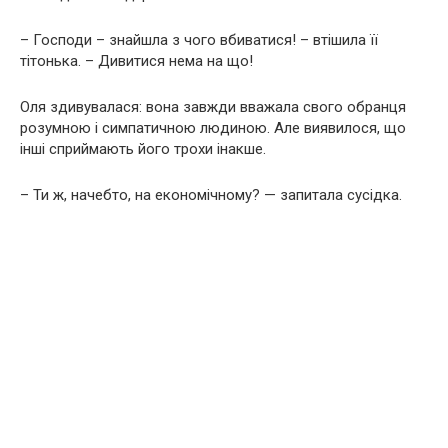
– Господи – знайшла з чого вбиватися! – втішила її
тітонька. – Дивитися нема на що!
Оля здивувалася: вона завжди вважала свого обранця
розумною і симпатичною людиною. Але виявилося, що
інші сприймають його трохи інакше.
– Ти ж, начебто, на економічному? — запитала сусідка.