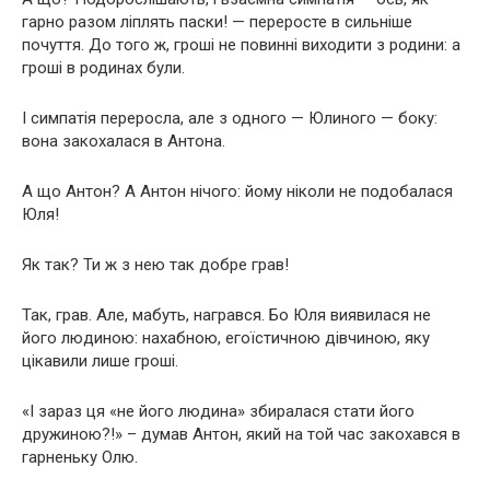
гарно разом ліплять паски! — переросте в сильніше
почуття. До того ж, гроші не повинні виходити з родини: а
гроші в родинах були.
І симпатія переросла, але з одного — Юлиного — боку:
вона закохалася в Антона.
А що Антон? А Антон нічого: йому ніколи не подобалася
Юля!
Як так? Ти ж з нею так добре грав!
Так, грав. Але, мабуть, награвся. Бо Юля виявилася не
його людиною: нахабною, егоїстичною дівчиною, яку
цікавили лише гроші.
«І зараз ця «не його людина» збиралася стати його
дружиною?!» – думав Антон, який на той час закохався в
гарненьку Олю.