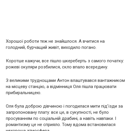
Хорошої роботи теж не знайшлося. А вчитися на
голодний, бурчащий живіт, виходило погано.
Коротше кажучи, все пішло шкереберть з самого початку:
рожеві окуляри розбилися, скло впало всередину.
З великими труднощами Антон влаштувався вантажником
на місцеву станцію, а відмінниця Оля пішла працювати
прибиральницею.
Оля була доброю дівчиною і погодилася мити під’їзди за
запропоновану плату: все це, в сукупності, не було
просуванням по соціальній драбині, а навіть навпаки. І
романтизму це не сприяло. Тому вдома встановилася
нехороша атмосфера.