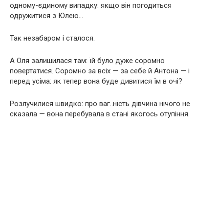
одному-єдиному випадку: якщо він погодиться
одружитися з Юлею…
Так незабаром і сталося.
А Оля залишилася там: їй було дуже соромно
повертатися. Соромно за всіх — за себе й Антона — і
перед усіма: як тепер вона буде дивитися їм в очі?
Розлучилися швидко: про ваг..ність дівчина нічого не
сказала — вона перебувала в стані якогось отупіння.