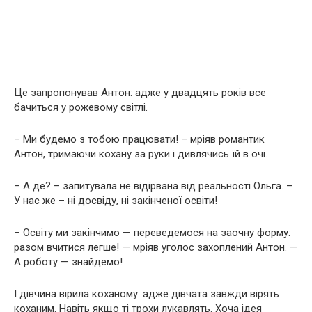
Це запропонував Антон: адже у двадцять років все
бачиться у рожевому світлі.
– Ми будемо з тобою працювати! – мріяв романтик
Антон, тримаючи кохану за руки і дивлячись їй в очі.
– А де? – запитувала не відірвана від реальності Ольга. –
У нас же – ні досвіду, ні закінченої освіти!
– Освіту ми закінчимо — переведемося на заочну форму:
разом вчитися легше! — мріяв уголос захоплений Антон. —
А роботу — знайдемо!
І дівчина вірила коханому: адже дівчата завжди вірять
коханим. Навіть якщо ті трохи лукавлять. Хоча ідея