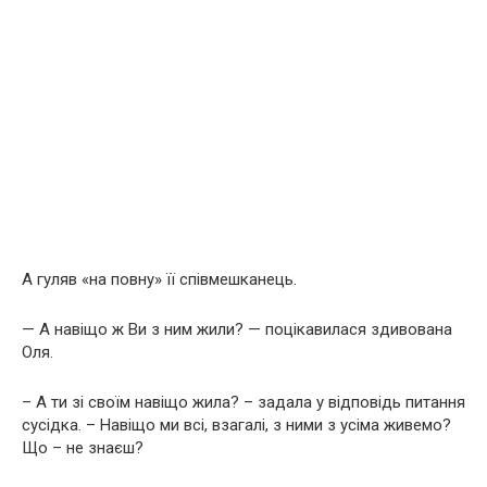
А гуляв «на повну» її співмешканець.
— А навіщо ж Ви з ним жили? — поцікавилася здивована
Оля.
– А ти зі своїм навіщо жила? – задала у відповідь питання
сусідка. – Навіщо ми всі, взагалі, з ними з усіма живемо?
Що – не знаєш?