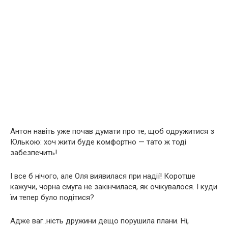
Антон навіть уже почав думати про те, щоб одружитися з
Юлькою: хоч жити буде комфортно — тато ж тоді
забезпечить!
І все б нічого, але Оля виявилася при надії! Коротше
кажучи, чорна смуга не закінчилася, як очікувалося. І куди
їм тепер було подітися?
Адже ваг..ність дружини дещо порушила плани. Ні,