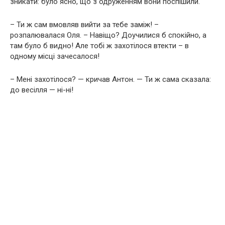
зникати: було ясно, що з одруженням вони поспішили.
– Ти ж сам вмовляв вийти за тебе заміж! –
розпалювалася Оля. – Навіщо? Доучилися б спокійно, а
там було б видно! Але тобі ж захотілося втекти – в
одному місці зачесалося!
– Мені захотілося? — кричав Антон. — Ти ж сама сказала:
до весілля — ні-ні!