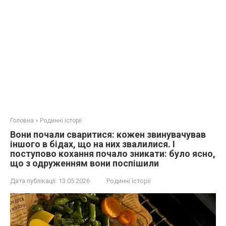
Головна
»
Родинні історії
Вони почали сваритися: кожен звинувачував
іншого в бідах, що на них звалилися. І
поступово кохання почало зникати: було ясно,
що з одруженням вони поспішили
Дата публікації:
13.05.2026
Родинні історії