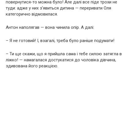
повернутися-то можна було! Але далі все піде трохи не
туди: адже у них з’явиться дитина — переривати Оля
категорично відмовилася.
Антон наполягав — вона чинила опір. А далі:
– Я не готовий! І, взагалі, треба було раніше подумати!
– Ти ще скажи, що я прийшла сама і тебе силою затягла в
ліжко! — намагалася достукатися до чоловіка дівчина,
здивована його реакцією.