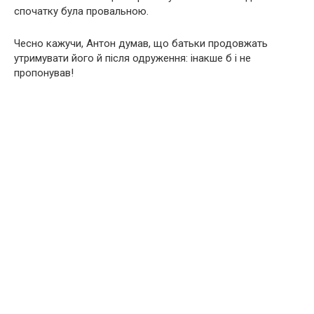
спочатку була провальною.
Чесно кажучи, Антон думав, що батьки продовжать
утримувати його й після одруження: інакше б і не
пропонував!