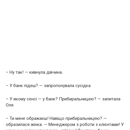
– Ну так! — кивнула дівчина.
– У банк підеш? — запропонувала сусідка.
– У якому сенсі — у банк? Прибиральницею? — запитала
Оля.
– Ти мене ображаєш! Навіщо прибиральницею? —
образилася жінка. — Менеджером з роботи з клієнтами! У