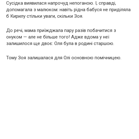
Сусідка виявилася напрочуд непоганою. І, справді,
допомагала з малюком: навіть рідна бабуся не приділяла
б Кирилу стільки уваги, скільки Зоя.
До речі, мама приїжджала пару разів побачитися з
онуком — але не більше того! Адже вдома у неї
залишилося ще двоє: Оля була в родині старшою.
Тому Зоя залишалася для Олі основною помічницею.