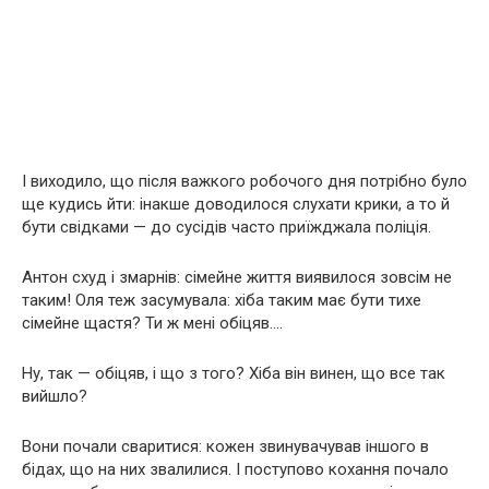
І виходило, що після важкого робочого дня потрібно було
ще кудись йти: інакше доводилося слухати крики, а то й
бути свідками — до сусідів часто приїжджала поліція.
Антон схуд і змарнів: сімейне життя виявилося зовсім не
таким! Оля теж засумувала: хіба таким має бути тихе
сімейне щастя? Ти ж мені обіцяв….
Ну, так — обіцяв, і що з того? Хіба він винен, що все так
вийшло?
Вони почали сваритися: кожен звинувачував іншого в
бідах, що на них звалилися. І поступово кохання почало