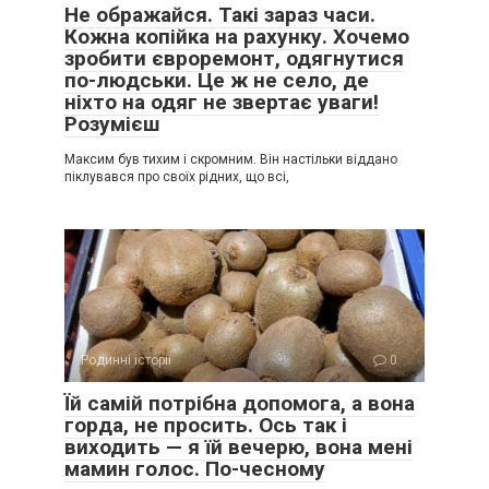
Не ображайся. Такі зараз часи.
Кожна копійка на рахунку. Хочемо
зробити євроремонт, одягнутися
по-людськи. Це ж не село, де
ніхто на одяг не звертає уваги!
Розумієш
Максим був тихим і скромним. Він настільки віддано
піклувався про своїх рідних, що всі,
Родинні історії
0
Їй самій потрібна допомога, а вона
горда, не просить. Ось так і
виходить — я їй вечерю, вона мені
мамин голос. По-чесному