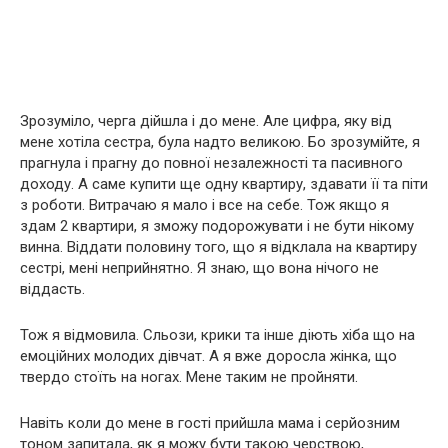
Зрозуміло, черга дійшла і до мене. Але цифра, яку від
мене хотіла сестра, була надто великою. Бо зрозумійте, я
прагнула і прагну до повної незалежності та пасивного
доходу. А саме купити ще одну квартиру, здавати її та піти
з роботи. Витрачаю я мало і все на себе. Тож якщо я
здам 2 квартири, я зможу подорожувати і не бути нікому
винна. Віддати половину того, що я відклала на квартиру
сестрі, мені неприйнятно. Я знаю, що вона нічого не
віддасть.
Тож я відмовила. Сльози, крики та інше діють хіба що на
емоційних молодих дівчат. А я вже доросла жінка, що
твердо стоїть на ногах. Мене таким не пройняти.
Навіть коли до мене в гості прийшла мама і серйозним
тоном запитала, як я можу бути такою черствою,