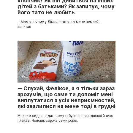
хлопчик? Як він дивиться на інших
дітей з батьками? Як запитує, чому
його тато не любить
– Мамо, а чому у Дімки є тато, а у мене немає? –
запитав
Родинні історії
0
— Слухай, Феліксе, а я тільки зараз
зрозумів, що саме ти допоміг мені
виплутатися з усіх неприємностей,
які звалилися на мене тоді в грудні
Максим сидів на дитячому табуреті в передпокої й тихо
плакав. Чоловік сорока семи років,