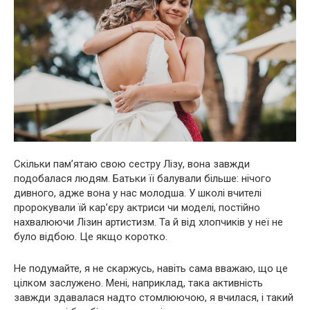
Скільки пам’ятаю свою сестру Лізу, вона завжди
подобалася людям. Батьки її балували більше: нічого
дивного, адже вона у нас молодша. У школі вчителі
пророкували їй кар’єру актриси чи моделі, постійно
нахвалюючи Лізин артистизм. Та й від хлопчиків у неї не
було відбою. Це якщо коротко.
Не подумайте, я не скаржусь, навіть сама вважаю, що це
цілком заслужено. Мені, наприклад, така активність
завжди здавалася надто стомлюючою, я вчилася, і такий