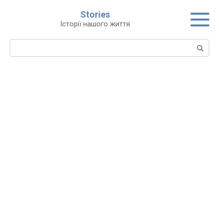
Перейти
Stories
до
Історії нашого життя
вмісту
Пошук: