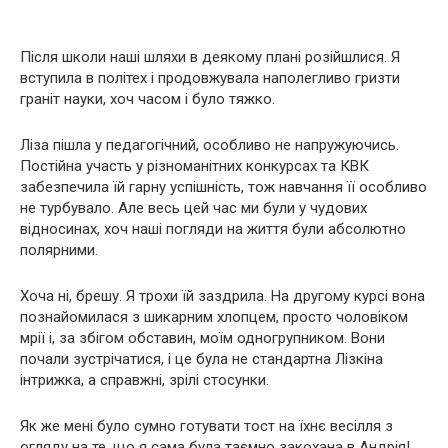
Після школи наші шляхи в деякому плані розійшлися. Я
вступила в політех і продовжувала наполегливо гризти
граніт науки, хоч часом і було тяжко.
Ліза пішла у педагогічний, особливо не напружуючись.
Постійна участь у різноманітних конкурсах та КВК
забезпечила їй гарну успішність, тож навчання її особливо
не турбувало. Але весь цей час ми були у чудових
відносинах, хоч наші погляди на життя були абсолютно
полярними.
Хоча ні, брешу. Я трохи їй заздрила. На другому курсі вона
познайомилася з шикарним хлопцем, просто чоловіком
мрії і, за збігом обставин, моїм одногрупником. Вони
почали зустрічатися, і це була не стандартна Лізкіна
інтрижка, а справжні, зрілі стосунки.
Як же мені було сумно готувати тост на їхнє весілля з
огляду на те, що я сама була таємно закохана в Андрія!