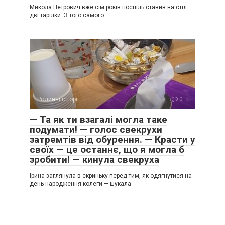
Микола Петрович вже сім років поспіль ставив на стіл
дві тарілки. З того самого
Родинні історії
0
— Та як ти взагалі могла таке
подумати! — голос свекрухи
затремтів від обурення. — Красти у
своїх — це останнє, що я могла б
зробити! — кинула свекруха
Ірина заглянула в скриньку перед тим, як одягнутися на
день народження колеги — шукала