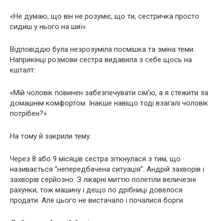
«Не думаю, що він не розуміє, що ти, сестричка просто
сидиш у нього на шиї».
Відповіддю була незрозуміла посмішка та зміна теми.
Наприкінці розмови сестра видавила з себе щось на
кшталт:
«Мій чоловік повинен забезпечувати сім’ю, а я стежити за
домашнім комфортом. Інакше навіщо тоді взагалі чоловік
потрібен?»
На тому й закрили тему.
Через 8 або 9 місяців сестра зіткнулася з тим, що
називається “непередбачена ситуація”. Андрій захворів і
захворів серйозно. З лікарні миттю полетіли величезні
рахунки, тож машину і дещо по дрібниці довелося
продати. Але цього не вистачало і почалися борги.