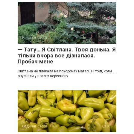
Родинні історії
0
— Тату… Я Світлана. Твоя донька. Я
тільки вчора все дізналася.
Пробач мене
Світлана не плакала на похоронах матері. Ні тоді, коли …
опускали у вологу вересневу
Родинні історії
0