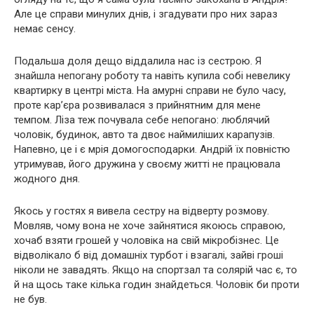
Але це справи минулих днів, і згадувати про них зараз
немає сенсу.
Подальша доля дещо віддалила нас із сестрою. Я
знайшла непогану роботу та навіть купила собі невелику
квартирку в центрі міста. На амурні справи не було часу,
проте кар’єра розвивалася з прийнятним для мене
темпом. Ліза теж почувала себе непогано: люблячий
чоловік, будинок, авто та двоє наймиліших карапузів.
Напевно, це і є мрія домогосподарки. Андрій їх повністю
утримував, його дружина у своєму житті не працювала
жодного дня.
Якось у гостях я вивела сестру на відверту розмову.
Мовляв, чому вона не хоче зайнятися якоюсь справою,
хочаб взяти грошей у чоловіка на свій мікробізнес. Це
відволікало б від домашніх турбот і взагалі, зайві гроші
ніколи не завадять. Якщо на спортзал та солярій час є, то
й на щось таке кілька годин знайдеться. Чоловік би проти
не був.