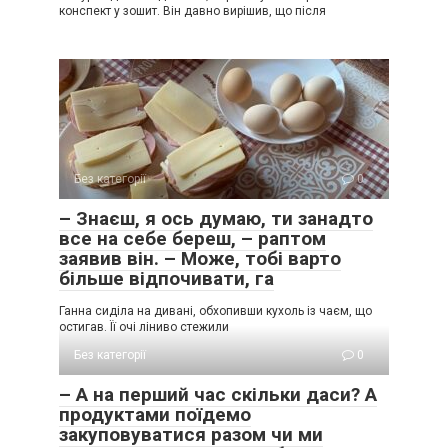
конспект у зошит. Він давно вирішив, що після
Без категорії
0
– Знаєш, я ось думаю, ти занадто
все на себе береш, – раптом
заявив він. – Може, тобі варто
більше відпочивати, га
Ганна сиділа на дивані, обхопивши кухоль із чаєм, що
остигав. Її очі ліниво стежили
Без категорії
0
– А на перший час скільки даси? А
продуктами поїдемо
закуповуватися разом чи ми