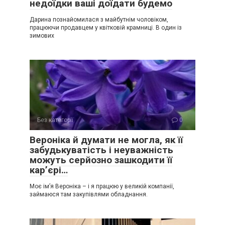
недоїдки ваші доїдати будемо
Дарина познайомилася з майбутнім чоловіком,
працюючи продавцем у квітковій крамниці. В один із
зимових
Без категорії
0
Вероніка й думати не могла, як її
забудькуватість і неуважність
можуть серйозно зашкодити її
кар’єрі…
Моє ім’я Вероніка – і я працюю у великій компанії,
займаюся там закупівлями обладнання.