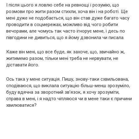
І після цього я ловлю себе на ревнощі і розумію, що
розмови про жити разом стихли, хоча він і на роботі. Ще
мені дуже не подобається, що він став дуже багато часу
проводити в соцмережах, можливо від чого робити
вечорами, але чомусь так часто ігнорує мене, і десь по
півгодини не дивиться, що я йому дзвонила чи писала.
Каже він мені, що все буде, як захоче, що, звичайно ж,
житимемо разом, тільки мені треба не нервувати, не
діставати його.
Ось така у мене ситуація. Пишу, знову-таки схвильована,
сподіваюся, що виклала ситуацію більш-менш зрозуміло,
буду вдячна за зворотний зв’язок, я хочу зрозуміти,
справа в мені, і я надто чіпляюся чи в мене таки є причини
хвилюватися?