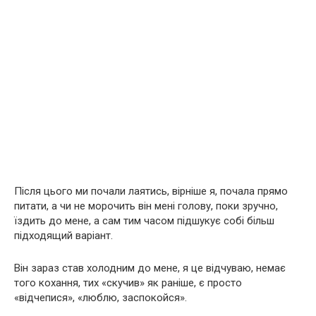
Після цього ми почали лаятись, вірніше я, почала прямо
питати, а чи не морочить він мені голову, поки зручно,
їздить до мене, а сам тим часом підшукує собі більш
підходящий варіант.
Він зараз став холодним до мене, я це відчуваю, немає
того кохання, тих «скучив» як раніше, є просто
«відчепися», «люблю, заспокойся».