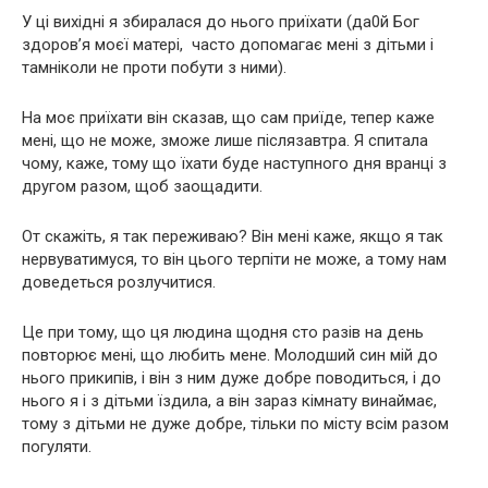
У ці вихідні я збиралася до нього приїхати (да0й Бог
здоров’я моєї матері, часто допомагає мені з дітьми і
тамніколи не проти побути з ними).
На моє приїхати він сказав, що сам приїде, тепер каже
мені, що не може, зможе лише післязавтра. Я спитала
чому, каже, тому що їхати буде наступного дня вранці з
другом разом, щоб заощадити.
От скажіть, я так переживаю? Він мені каже, якщо я так
нервуватимуся, то він цього терпіти не може, а тому нам
доведеться розлучитися.
Це при тому, що ця людина щодня сто разів на день
повторює мені, що любить мене. Молодший син мій до
нього прикипів, і він з ним дуже добре поводиться, і до
нього я і з дітьми їздила, а він зараз кімнату винаймає,
тому з дітьми не дуже добре, тільки по місту всім разом
погуляти.