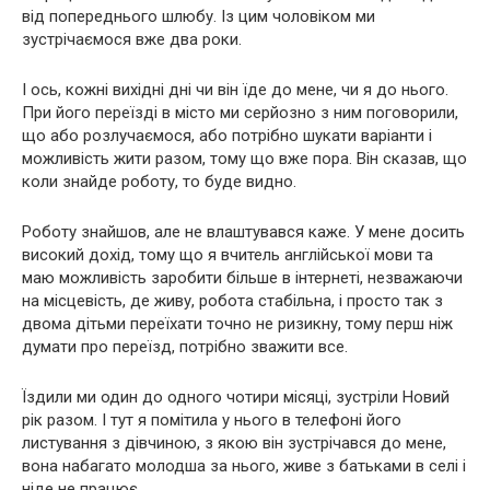
від попереднього шлюбу. Із цим чоловіком ми
зустрічаємося вже два роки.
І ось, кожні вихідні дні чи він їде до мене, чи я до нього.
При його переїзді в місто ми серйозно з ним поговорили,
що або розлучаємося, або потрібно шукати варіанти і
можливість жити разом, тому що вже пора. Він сказав, що
коли знайде роботу, то буде видно.
Роботу знайшов, але не влаштувався каже. У мене досить
високий дохід, тому що я вчитель англійської мови та
маю можливість заробити більше в інтернеті, незважаючи
на місцевість, де живу, робота стабільна, і просто так з
двома дітьми переїхати точно не ризикну, тому перш ніж
думати про переїзд, потрібно зважити все.
Їздили ми один до одного чотири місяці, зустріли Новий
рік разом. І тут я помітила у нього в телефоні його
листування з дівчиною, з якою він зустрічався до мене,
вона набагато молодша за нього, живе з батьками в селі і
ніде не працює.