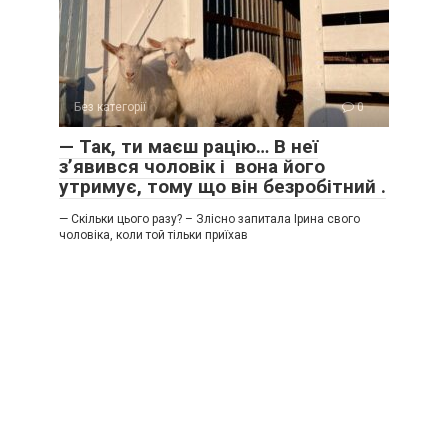
Без категорії
0
— Так, ти маєш рацію… В неї
з’явився чоловік і вона його
утримує, тому що він безробітний .
— Скільки цього разу? – Злісно запитала Ірина свого
чоловіка, коли той тільки приїхав