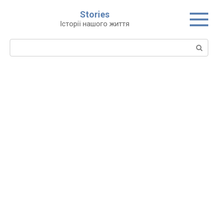
Перейти
Stories
до
Історії нашого життя
вмісту
Пошук: