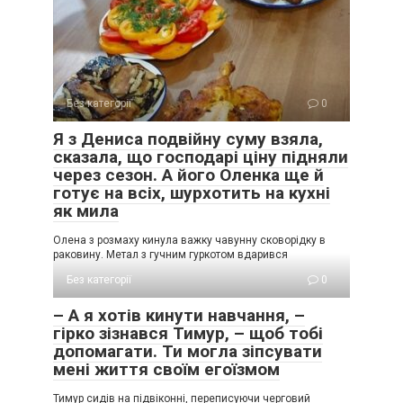
Без категорії
0
Я з Дениса подвійну суму взяла,
сказала, що господарі ціну підняли
через сезон. А його Оленка ще й
готує на всіх, шурхотить на кухні
як мила
Олена з розмаху кинула важку чавунну сковорідку в
раковину. Метал з гучним гуркотом вдарився
Без категорії
0
– А я хотів кинути навчання, –
гірко зізнався Тимур, – щоб тобі
допомагати. Ти могла зіпсувати
мені життя своїм егоїзмом
Тимур сидів на підвіконні, переписуючи черговий