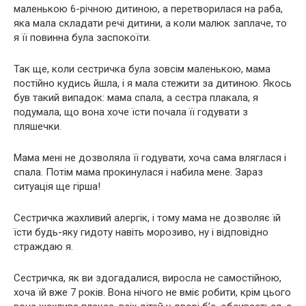
маленькою 6-річною дитиною, а перетворилася на раба,
яка мала складати речі дитини, а коли малюк заплаче, то
я її повинна була заспокоїти.
Так ще, коли сестричка була зовсім маленькою, мама
постійно кудись йшла, і я мала стежити за дитиною. Якось
був такий випадок: мама спала, а сестра плакала, я
подумала, що вона хоче їсти почала її годувати з
пляшечки.
Мама мені не дозволяла її годувати, хоча сама вляглася і
спала. Потім мама прокинулася і набила мене. Зараз
ситуація ще гірша!
Сестричка жахливий алергік, і тому мама не дозволяє їй
їсти будь-яку гидоту навіть морозиво, ну і відповідно
страждаю я.
Сестричка, як ви здогадалися, виросла не самостійною,
хоча їй вже 7 років. Вона нічого не вміє робити, крім цього