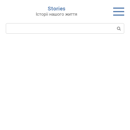
Перейти
Stories
до
Історії нашого життя
вмісту
Пошук: