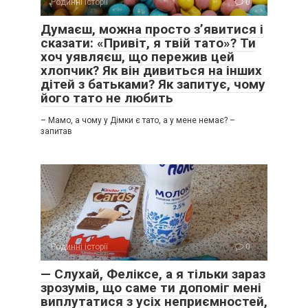
Родинні історії
0
Думаєш, можна просто з’явитися і
сказати: «Привіт, я твій тато»? Ти
хоч уявляєш, що пережив цей
хлопчик? Як він дивиться на інших
дітей з батьками? Як запитує, чому
його тато не любить
– Мамо, а чому у Дімки є тато, а у мене немає? –
запитав
Родинні історії
0
— Слухай, Феліксе, а я тільки зараз
зрозумів, що саме ти допоміг мені
виплутатися з усіх неприємностей,