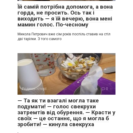
Їй самій потрібна допомога, а вона
горда, не просить. Ось так і
виходить — я їй вечерю, вона мені
мамин голос. По-чесному
Микола Петрович вже сім років поспіль ставив на стіл
дві тарілки. З того самого
Родинні історії
0
— Та як ти взагалі могла таке
подумати! — голос свекрухи
затремтів від обурення. — Красти у
своїх — це останнє, що я могла б
зробити! — кинула свекруха