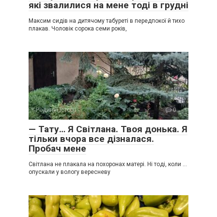
які звалилися на мене тоді в грудні
Максим сидів на дитячому табуреті в передпокої й тихо
плакав. Чоловік сорока семи років,
Родинні історії
0
— Тату… Я Світлана. Твоя донька. Я
тільки вчора все дізналася.
Пробач мене
Світлана не плакала на похоронах матері. Ні тоді, коли …
опускали у вологу вересневу