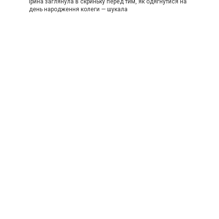
Ірина заглянула в скриньку перед тим, як одягнутися на
день народження колеги — шукала