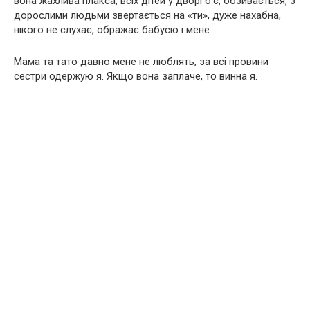
вона жахлива плакса, всіх дітей у дворі б’є, обзивається, з
дорослими людьми звертається на «ти», дуже нахабна,
нікого не слухає, ображає бабусю і мене.
Мама та тато давно мене не люблять, за всі провини
сестри одержую я. Якщо вона заплаче, то винна я.