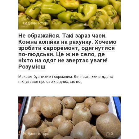
Родинні історії
0
Не ображайся. Такі зараз часи.
Кожна копійка на рахунку. Хочемо
зробити євроремонт, одягнутися
по-людськи. Це ж не село, де
ніхто на одяг не звертає уваги!
Розумієш
Максим був тихим і скромним. Він настільки віддано
піклувався про своїх рідних, що всі,
Родинні історії
0