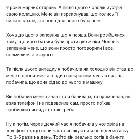
9 років марних старань. А після цього чоловік зустрів
свою колишню. Мене він переконував, що колись її
сильно кохав, що вона для нього була всім.
Хоча до цього запевняв що я перша. Вони розійшлися
тому, що його батьки були проти цієї жінки. Чоловік
запевнив мене, що вони просто поговорили і все,
посміялися з старого.
Та після цього випадку я побачила як холодно він став до
мене відноситися, а в один прекрасний день я взагалі
побачила, що вона сідає до нього в машину.
Він побачив мене, і знав що я бачила їх, та промовчав, не
взяв телефон і не подзвонив сам, просто поїхав,
зробивши вигляд що так треба.
Ну а потім, через деякий час я побачила у чоловіка на
телефоні те, що вони часто спілкуються по відеозв’язку.
По 3-5 разів на день. Тобто він реально хотів її бачити.