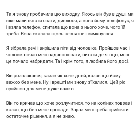
Та я знову пробачила цю виходку. Якось він був в душі, ми
вже мали лягати спати, дивлюся, а вона йому телефонує, я
і взяла телефон, спитала що вона з нього хоче, чого їй
треба. Вона сказала щось невнятне і вимкнулася.
Я зібрала речі і вирішила піти від чоловіка. Пройшов час і
чоловік почав мені надзвонювати, питати де я і що, мені
це почало набридати. Та і крім того, я любила його досі.
Він розплакався, казав як хоче дітей, казав що йому
важко без мене. Ну і врешті ми знову з’їхалися. Цей рік
прийшов для мене дуже важко.
Він то кричав що хоче розлучитися, то на колінах повзав і
казав, що без мене пропаде. Зараз мені треба прийняти
остаточне рішення, а я не знаю.