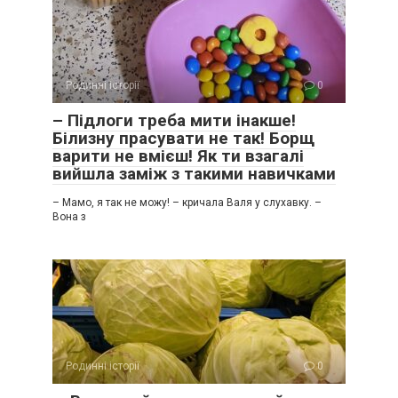
Родинні історії
0
– Підлоги треба мити інакше!
Білизну прасувати не так! Борщ
варити не вмієш! Як ти взагалі
вийшла заміж з такими навичками
– Мамо, я так не можу! – кричала Валя у слухавку. –
Вона з
Родинні історії
0