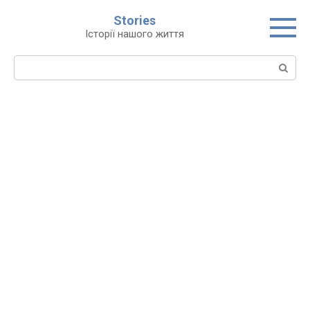
Перейти
Stories
до
Історії нашого життя
вмісту
Пошук: