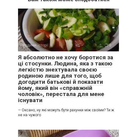
Родинні історії
0
Я абсолютно не хочу боротися за
ці стосунки. Людина, яка з такою
легкістю знехтувала своєю
родиною лише для того, щоб
догодити батькові й показати
йому, який він «справжній
чоловік», перестала для мене
існувати
— Оксано, ну які можуть бути рахунки між своїми? Ти ж
не на чужого