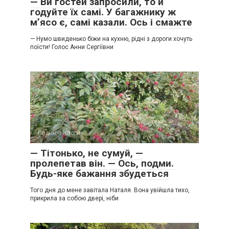
— Ви гостей запросили, то й
годуйте їх самі. У багажнику ж
м’ясо є, самі казали. Ось і смажте
— Нумо швиденько біжи на кухню, рідні з дороги хочуть
поїсти! Голос Анни Сергіївни
Родинні історії
0
— Тітонько, не сумуй, —
пролепетав він. — Ось, подми.
Будь-яке бажання збудеться
Того дня до мене завітала Наталя. Вона увійшла тихо,
прикрила за собою двері, ніби