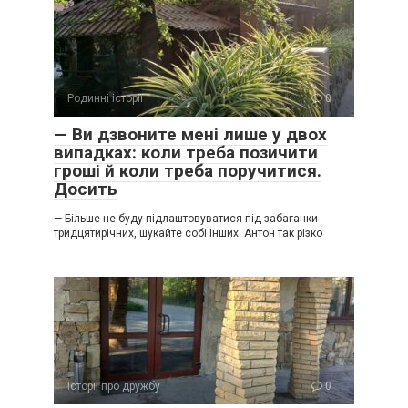
Родинні історії
0
— Ви дзвоните мені лише у двох
випадках: коли треба позичити
гроші й коли треба поручитися.
Досить
— Більше не буду підлаштовуватися під забаганки
тридцятирічних, шукайте собі інших. Антон так різко
Історії про дружбу
0