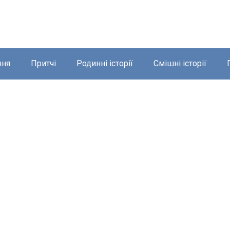
ння
Притчі
Родинні історії
Смішні історії