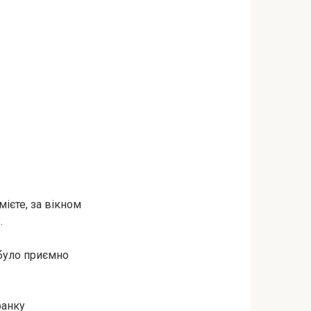
мієте, за вікном
.
 було приємно
ранку