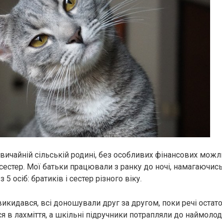
вичайній сільській родині, без особливих фінансових можл
 сестер. Мої батьки працювали з ранку до ночі, намагаючис
5 осіб: братиків і сестер різного віку.
викидався, всі доношували друг за другом, поки речі остат
 в лахміття, а шкільні підручники потрапляли до наймоло