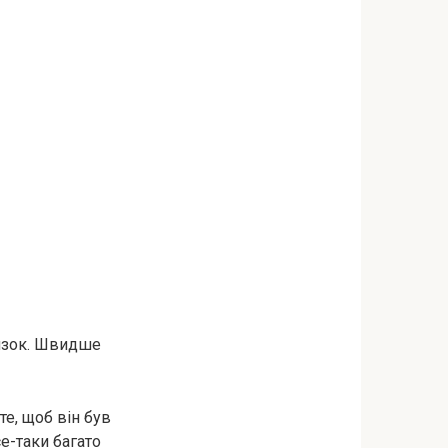
’язок. Швидше
те, щоб він був
е-таки багато