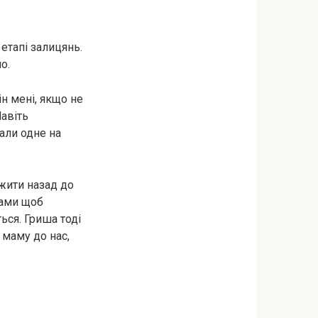
етапі залицянь.
о.
ін мені, якщо не
Навіть
али одне на
 жити назад до
тами щоб
ься. Гриша тоді
 маму до нас,