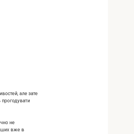
ивостей, але зате
ь прогодувати
очно не
дших вже в