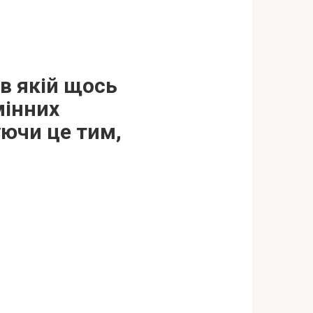
 в якій щось
мінних
уючи це тим,