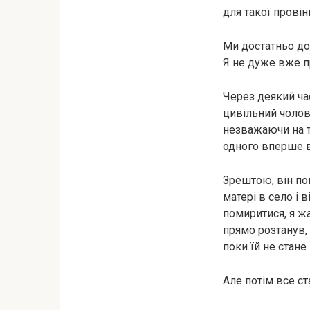
для такої провінц
Ми достатньо до
Я не дуже вже п
Через деякий час
цивільний чолові
незважаючи на те
одного вперше в
Зрештою, він пог
матері в село і 
помиритися, я жа
прямо розтанув,
поки їй не стане
Але потім все ст