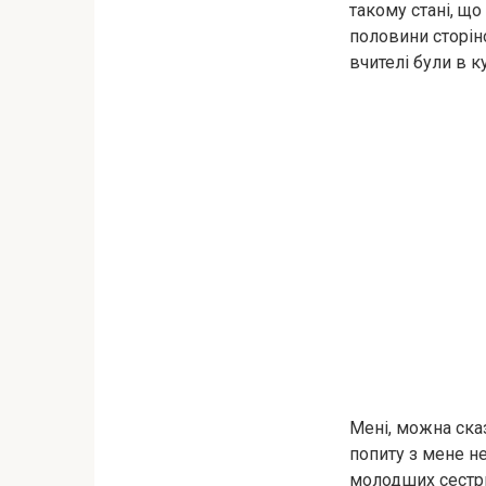
такому стані, що
половини сторіно
вчителі були в ку
Мені, можна ска
попиту з мене не
молодших сестр