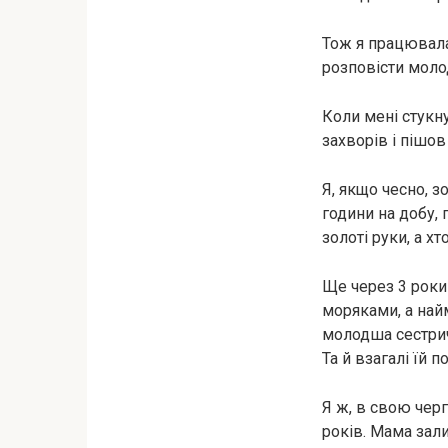
Тож я працювала
розповісти моло
Коли мені стукну
захворів і пішов 
Я, якщо чесно, з
години на добу, 
золоті руки, а х
Ще через 3 роки 
моряками, а най
молодша сестричк
Та й взагалі їй 
Я ж, в свою черг
років. Мама зали