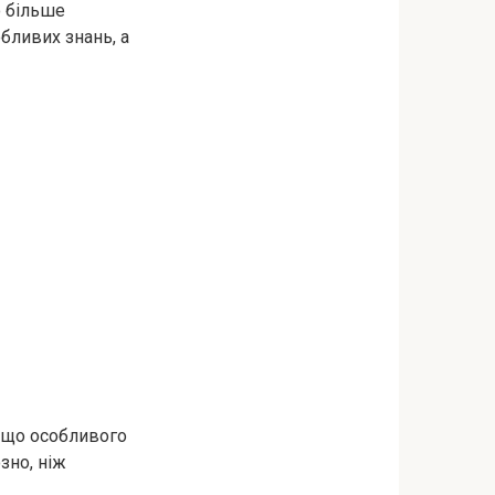
о більше
обливих знань, а
, що особливого
зно, ніж