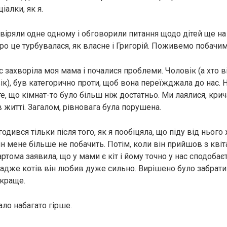
іалки, як я.
віряли одне одному і обговорили питання щодо дітей ще на 
ро це турбувалася, як власне і Григорій. Поживемо побачим
 захворіла моя мама і почалися проблеми. Чоловік (а хто в
к), був категорично проти, щоб вона переїжджала до нас. 
, що кімнат-то було більш ніж достатньо. Ми лаялися, крич
 житті. Загалом, рівновага була порушена.
одився тільки після того, як я пообіцяла, що піду від нього
він мене більше не побачить. Потім, коли він прийшов з кві
ртома заявила, що у мами є кіт і йому точно у нас сподобаєт
 адже котів він любив дуже сильно. Вирішено було забрати
 краще.
ало набагато гірше.