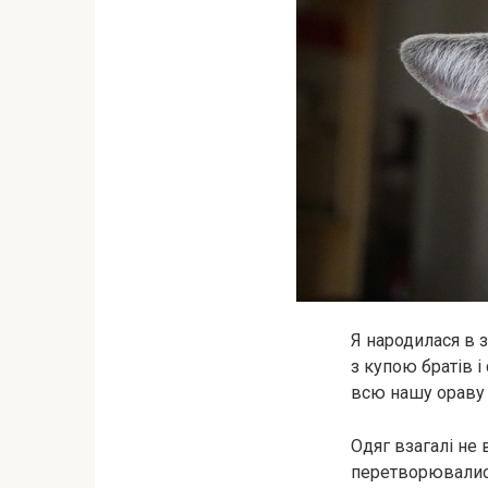
Я народилася в з
з купою братів і
всю нашу ораву з 
Одяг взагалі не 
перетворювалися