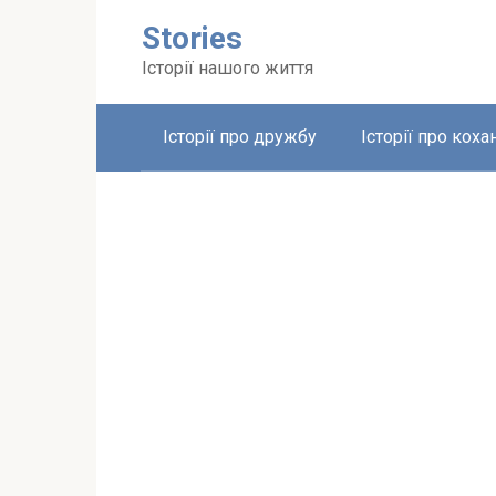
Перейти
Stories
до
вмісту
Історії нашого життя
Історії про дружбу
Історії про коха