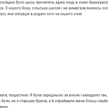
 складно було щось прочитати, адже іноді в книзі бракувал
к. З іншого боку, сільська школа і не вимагала якихось ос
рсі, яка ситуація в родині того чи іншого учня.
зати, пощастило. Я була середньою за віком і виходило так
 було, як з старших братів, а й сприймали мене більш серйо
ичок.