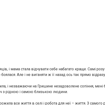
ців, і мама стала відчувати себе набагато краще. Самі розу
 боялася. Але і не виганяти ж її назад ось так прямо відразу
учила, і незважаючи на Гришине незадоволене сопіння, мені
ч з рідною і самою близькою людини.
ожила все життя в селі і робота для неї – життя. З самого 