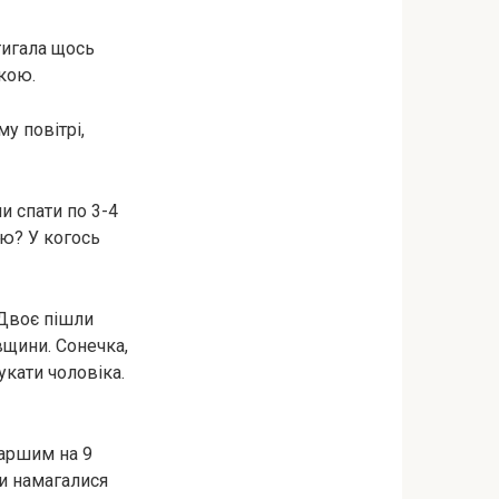
тигала щось
акою.
у повітрі,
и спати по 3-4
ою? У когось
 Двоє пішли
вщини. Сонечка,
укати чоловіка.
таршим на 9
ми намагалися