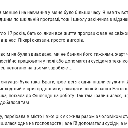
 менше і на навчання у мене було більше часу. Я навіть вс
дшим по шкільній програмі, тож і школу закінчила з відзн
ло 17 років, батько, який все життя пропрацював на свіжом
від нас. Лікарі сказали, просто вигорів.
овсім не була здивована: ми не бачили його тижнями, жарт ч
постійно працювати у полі або допомагати сусідам з технік
тось непогано на цьому заробляє …
ситуація була така. Брати, троє, всі як один пішли служити.
молодший в прикордонники, захищати спокій нашої Батькі
а, поїхала до Фінляндії на роботу. Так там і залишилася, ш
подобалося там.
у, переїхала в місто і вже рік як жила разом з чоловіком с
шилася одна на господарстві, але їй допомагали сусіди, а 