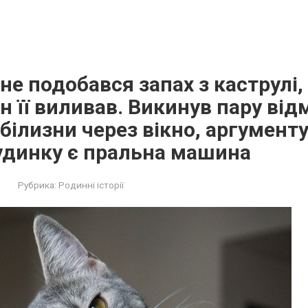
не подобався запах з каструлі,
ін її виливав. Викинув пару від
 білизни через вікно, аргумент
удинку є пральна машина
Рубрика:
Родинні історії