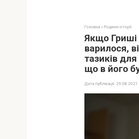
Головна
»
Родинні історії
Якщо Гриші 
варилося, в
тазиків для
що в його б
Дата публікації:
29.08.2021