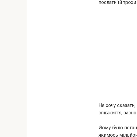
послати їй трохи
Не хочу сказати
співжиття, засно
Йому було погано
якимось мільйон