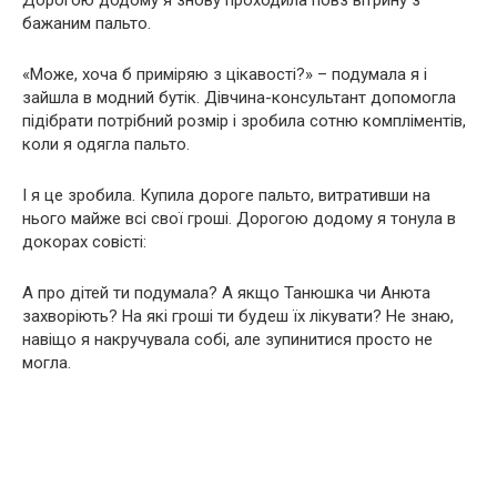
Дорогою додому я знову проходила повз вітрину з
бажаним пальто.
«Може, хоча б приміряю з цікавості?» – подумала я і
зайшла в модний бутік. Дівчина-консультант допомогла
підібрати потрібний розмір і зробила сотню компліментів,
коли я одягла пальто.
І я це зробила. Купила дороге пальто, витративши на
нього майже всі свої гроші. Дорогою додому я тонула в
докорах совісті:
А про дітей ти подумала? А якщо Танюшка чи Анюта
захворіють? На які гроші ти будеш їх лікувати? Не знаю,
навіщо я накручувала собі, але зупинитися просто не
могла.