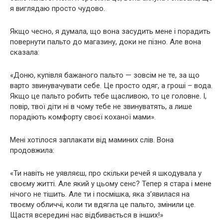
я виглядаю просто чудово.
Якщо чесно, я думала, що вона засудить мене і порадить
повернути пальто до магазину, доки не пізно. Але вона
сказала:
«Доню, купівля бажаного пальто — зовсім не те, за що
варто звинувачувати себе. Це просто одяг, а гроші – вода.
Якщо це пальто робить тебе щасливою, то це головне. І,
повір, твої діти ні в чому тебе не звинуватять, а лише
порадіють комфорту своєї коханої мами».
Мені хотілося заплакати від маминих слів. Вона
продовжила:
«Ти навіть не уявляєш, про скільки речей я шкодувала у
своєму житті. Але який у цьому сенс? Тепер я стара і мене
нічого не тішить. Але ти і посмішка, яка з’явилася на
твоєму обличчі, коли ти вдягла це пальто, змінили це.
Щастя всередині нас відбивається в інших!»