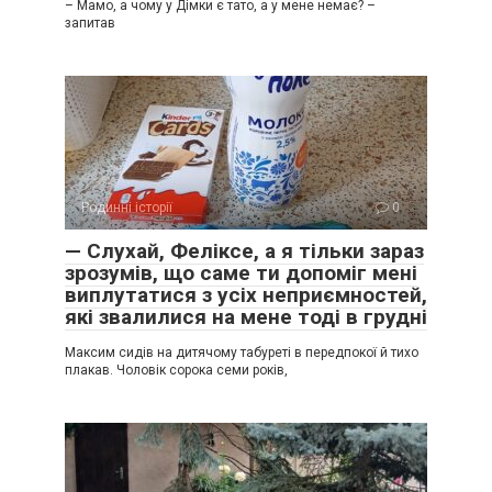
– Мамо, а чому у Дімки є тато, а у мене немає? –
запитав
Родинні історії
0
— Слухай, Феліксе, а я тільки зараз
зрозумів, що саме ти допоміг мені
виплутатися з усіх неприємностей,
які звалилися на мене тоді в грудні
Максим сидів на дитячому табуреті в передпокої й тихо
плакав. Чоловік сорока семи років,