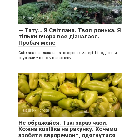
Родинні історії
0
— Тату… Я Світлана. Твоя донька. Я
тільки вчора все дізналася.
Пробач мене
Світлана не плакала на похоронах матері. Ні тоді, коли …
опускали у вологу вересневу
Родинні історії
0
Не ображайся. Такі зараз часи.
Кожна копійка на рахунку. Хочемо
зробити євроремонт, одягнутися