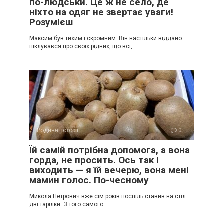
по-людськи. Це ж не село, де
ніхто на одяг не звертає уваги!
Розумієш
Максим був тихим і скромним. Він настільки віддано
піклувався про своїх рідних, що всі,
Родинні історії
0
Їй самій потрібна допомога, а вона
горда, не просить. Ось так і
виходить — я їй вечерю, вона мені
мамин голос. По-чесному
Микола Петрович вже сім років поспіль ставив на стіл
дві тарілки. З того самого