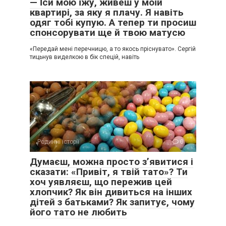
— Їси мою їжу, живеш у моїй
квартирі, за яку я плачу. Я навіть
одяг тобі купую. А тепер ти просиш
спонсорувати ще й твою матусю
«Передай мені перечницю, а то якось пріснувато». Сергій
тицьнув виделкою в бік спецій, навіть
Родинні історії
0
Думаєш, можна просто з’явитися і
сказати: «Привіт, я твій тато»? Ти
хоч уявляєш, що пережив цей
хлопчик? Як він дивиться на інших
дітей з батьками? Як запитує, чому
його тато не любить