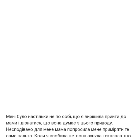
Мені було настільки не по собі, що я вирішила прийти до
мами і дізнатися, що вона думає з цього приводу.
Несподівано для мене мама попросила мене приміряти те
саме пальто. Коли я зробила це, вона ахнула і сказала, що