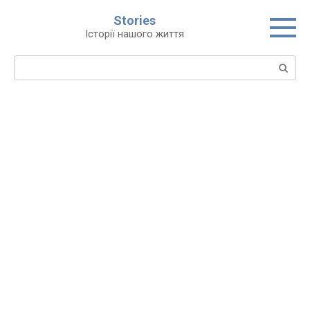
Перейти
Stories
до
Історії нашого життя
вмісту
Пошук: